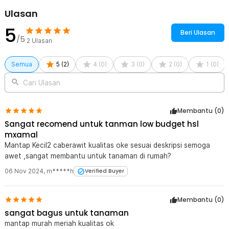
Ulasan
5
Beri Ulasan
/5
2
Ulasan
Semua
5
(
2
)
4
(
0
)
3
(
0
)
2
(
0
)
1
(
0
)
Cari Ulasan
Membantu (
0
)
Sangat recomend untuk tanman low budget hsl
mxamal
Mantap Kecil2 caberawit kualitas oke sesuai deskripsi semoga
awet ,sangat membantu untuk tanaman di rumah?
06 Nov 2024
,
m*****h
Verified Buyer
Membantu (
0
)
sangat bagus untuk tanaman
mantap murah meriah kualitas ok