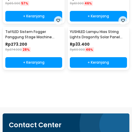
Rp
65.900
57%
Rp
61.900
46%
+ Keranjang
+ Keranjang
TaffLED Sistem Fogger
YUSHILED Lampu Hias String
Panggung Stage Machine
Lights Dragonfly Solar Panel
Ejector with RGB LED - KY-
IP65 8 Modes 20 LED - M088
Rp
273.200
Rp
33.400
LED500
Rp
374.900
28%
Rp
60.900
46%
+ Keranjang
+ Keranjang
Beli Sekarang
Contact Center