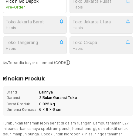
Pick n Go Depok
Toko Jakarta Pusat
Pre-Order
Habis
Toko Jakarta Barat
Toko Jakarta Utara
Habis
Habis
Toko Tangerang
Toko Cikupa
Habis
Habis
Tersedia bayar di tempat (COD)
Rincian Produk
Brand
Lainnya
Garansi
3 Bulan Garansi Toko
Berat Produk
0.025 kg
Dimensi Kemasan
6
x
6
x
6
cm
Tumbuhkan tanaman lebih sehat di dalam ruangan! Lampu tanaman E27
ini pancarkan cahaya spektrum penuh, hemat energi, dan efektif untuk
daun maupun bunga. Cocok untuk hidroponik, hias, hingga tanaman