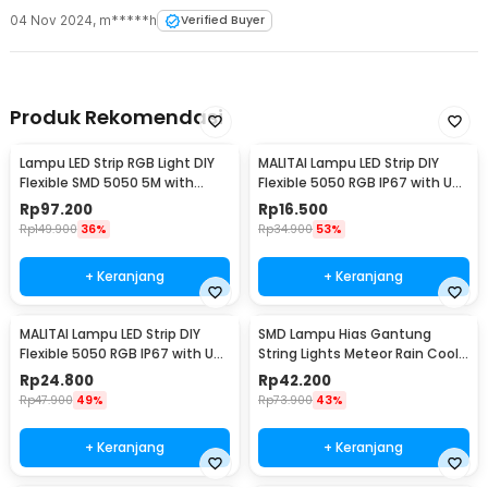
04 Nov 2024
,
m*****h
Verified Buyer
Produk Rekomendasi
Lampu LED Strip RGB Light DIY
MALITAI Lampu LED Strip DIY
Flexible SMD 5050 5M with
Flexible 5050 RGB IP67 with USB
Remote
Controller 1M - SMD2835
Rp
97.200
Rp
16.500
Rp
149.900
36%
Rp
34.900
53%
+ Keranjang
+ Keranjang
MALITAI Lampu LED Strip DIY
SMD Lampu Hias Gantung
Flexible 5050 RGB IP67 with USB
String Lights Meteor Rain Cool
Controller 2M - SMD2835
White 30cm 8 PCS
Rp
24.800
Rp
42.200
Rp
47.900
49%
Rp
73.900
43%
+ Keranjang
+ Keranjang