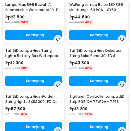
Lampu Hias RGB Bawah Air
WuFang Lampu Balon LED RGB
Submersible Waterproof 10 LED
Multifungsi 50 PCS - XX50
with Remote - 13017
Rp
23.900
Rp
44.600
Rp
36.000
34%
Rp
76.900
43%
+ Keranjang
+ Keranjang
TaffLED Lampu Hias String
TaffLED Lampu Hias Dekorasi
Lights Battery Box Waterproof
String Solar Panel 30 LED 8
50 LED 5M - G5
Mode 6.5M - 896
Rp
12.300
Rp
43.800
Rp
27.900
56%
Rp
75.900
43%
+ Keranjang
+ Keranjang
TaffLED Lampu Hias Gorden
Tightsen Controller Lampu LED
String Lights 3x3M 300 LED Cool
Strip RGB 12V 72W 2A - T258
White 18W - 300L
Rp
57.500
Rp
13.200
Rp
96.900
41%
Rp
29.900
56%
+ Keranjang
+ Keranjang