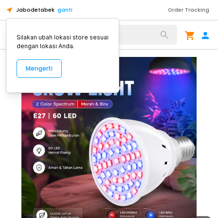
Jabodetabek
ganti
Order Tracking
Alat Kopi
Silakan ubah lokasi store sesuai
dengan lokasi Anda.
Mengerti