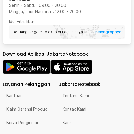
Senin - Sabtu
:
09:00
-
20:00
Minggu/Libur Nasional
:
12:00
-
20:00
Idul Fitri
: libur
Selengkapnya
Beli langsung/self pickup di kota lainnya
Download Aplikasi JakartaNotebook
Layanan Pelanggan
JakartaNotebook
Bantuan
Tentang Kami
Klaim Garansi Produk
Kontak Kami
Biaya Pengiriman
Karir