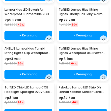
Lampu Hias LED Bawah Air
TaffLED Lampu Hias String
Waterproof Submersible RGB 2
Lights Cherry Ball Fairy Warm
PCS with Remote - 13017
White 5M - LY20W
Rp
50.200
Rp
22.700
Rp
86.900
43%
Rp
44.900
50%
+ Keranjang
+ Keranjang
ANBLUB Lampu Hias Tumblr
TaffLED Lampu Hias String
String Lights Clip Waterproof
Lights Waterproof USB Power
20 LED 2M - 0606
50 LED 5M - SZ
Rp
23.200
Rp
6.900
Rp
45.900
50%
Rp
18.900
64%
+ Keranjang
+ Keranjang
TaffLED Chip LED Lampu COB
Rybakov Lampu LED Strip DIY
Floodlight Spotlight 220V Cool
Lemari Kabinet Sensor Gerak
White 6000K 50W - COB4060-
4.5W 1M - 2835
Rp
8.100
Rp
32.500
AC220-50
Rp
20.900
62%
Rp
59.900
46%