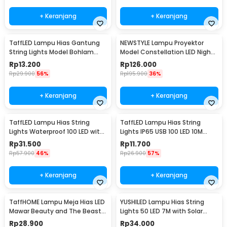
+ Keranjang
+ Keranjang
TaffLED Lampu Hias Gantung
NEWSTYLE Lampu Proyektor
String Lights Model Bohlam
Model Constellation LED Night
Mini Waterproof 3M - ZYD0931
Light 3W 5V - NL-USB
Rp
13.200
Rp
126.000
Rp
29.900
56%
Rp
195.900
36%
+ Keranjang
+ Keranjang
TaffLED Lampu Hias String
TaffLED Lampu Hias String
Lights Waterproof 100 LED with
Lights IP65 USB 100 LED 10M
Solar Panel - M071
Warm White - TDC-01
Rp
31.500
Rp
11.700
Rp
57.900
46%
Rp
26.900
57%
+ Keranjang
+ Keranjang
TaffHOME Lampu Meja Hias LED
YUSHILED Lampu Hias String
Mawar Beauty and The Beast
Lights 50 LED 7M with Solar
Warm White - AC01
Panel - M072
Rp
28.900
Rp
34.000