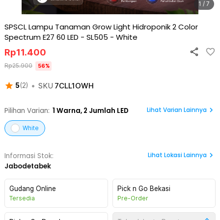
1 / 7
SPSCL Lampu Tanaman Grow Light Hidroponik 2 Color
Spectrum E27 60 LED - SL505
-
White
Rp
11.400
Rp
25.900
56
%
•
SKU
7CLL1OWH
5
(
2
)
Lihat Varian Lainnya
Pilihan Varian:
1
Warna,
2 Jumlah LED
White
Lihat
Lokasi Lainnya
Informasi Stok:
Jabodetabek
Gudang Online
Pick n Go Bekasi
Tersedia
Pre-Order