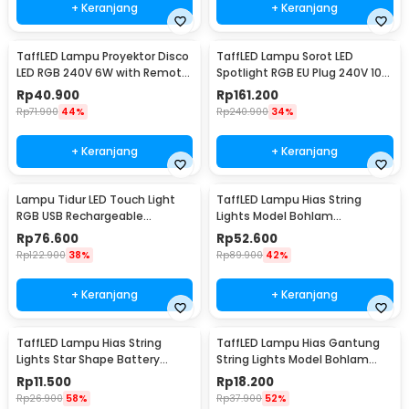
+ Keranjang
+ Keranjang
TaffLED Lampu Proyektor Disco
TaffLED Lampu Sorot LED
LED RGB 240V 6W with Remote
Spotlight RGB EU Plug 240V 10W
Control - CY-LV-RG
- L18RG
Rp
40.900
Rp
161.200
Rp
71.900
44%
Rp
240.900
34%
+ Keranjang
+ Keranjang
Lampu Tidur LED Touch Light
TaffLED Lampu Hias String
RGB USB Rechargeable
Lights Model Bohlam
1500mAh 5V 3W - F8-1
Waterproof 20 LED 5M - PD039
Rp
76.600
Rp
52.600
Rp
122.900
38%
Rp
89.900
42%
+ Keranjang
+ Keranjang
TaffLED Lampu Hias String
TaffLED Lampu Hias Gantung
Lights Star Shape Battery
String Lights Model Bohlam
Power 20 LED 3M - 2G11
Mini Waterproof 6M - ZYD0931
Rp
11.500
Rp
18.200
Rp
26.900
58%
Rp
37.900
52%