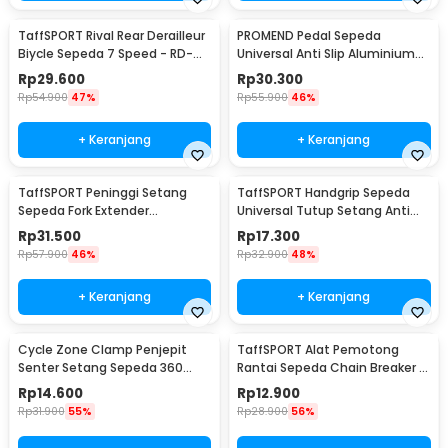
TaffSPORT Rival Rear Derailleur
PROMEND Pedal Sepeda
Biycle Sepeda 7 Speed - RD-
Universal Anti Slip Aluminium
TX35
Alloy - JT410
Rp
29.600
Rp
30.300
Rp
54.900
47%
Rp
55.900
46%
+ Keranjang
+ Keranjang
TaffSPORT Peninggi Setang
TaffSPORT Handgrip Sepeda
Sepeda Fork Extender
Universal Tutup Setang Anti
Aluminium Alloy 121mm - SD53
Slip Handlebar - CL8455
Rp
31.500
Rp
17.300
Rp
57.900
46%
Rp
32.900
48%
+ Keranjang
+ Keranjang
Cycle Zone Clamp Penjepit
TaffSPORT Alat Pemotong
Senter Setang Sepeda 360
Rantai Sepeda Chain Breaker -
Derajat - ZH1035
JLQ-01
Rp
14.600
Rp
12.900
Rp
31.900
55%
Rp
28.900
56%