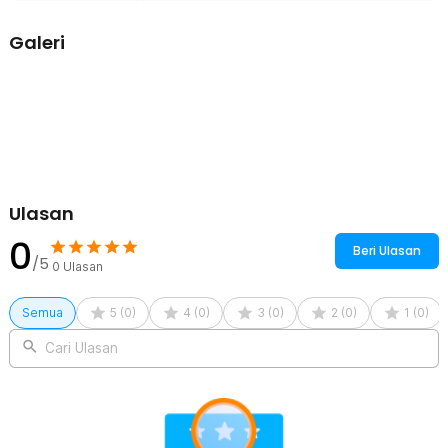
Kesesuaian
Mount holder gps ini dapat digunakan untuk GPS Garmin Edge
Galeri
200/500/520/800/810/1000/20/25 dan juga Bryton Rider 20, 21, 30,
35, 40. Pastikan Anda menggunakan produk yang tepat agar holder
ini berfungsi dengan optimal.
Kelengkapan Produk
Rincian yang Anda dapatkan untuk pembelian produk ini:
1 x SRAM Mount Holder GPS Sepeda for Garmin Edge
200/500/520
1 x Kunci L
Ulasan
0
Beri Ulasan
/5
0
Ulasan
Semua
5
(
0
)
4
(
0
)
3
(
0
)
2
(
0
)
1
(
0
)
Cari Ulasan