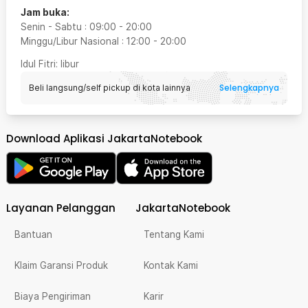
Jam buka:
Senin - Sabtu
:
09:00
-
20:00
Minggu/Libur Nasional
:
12:00
-
20:00
Idul Fitri
: libur
Selengkapnya
Beli langsung/self pickup di kota lainnya
Download Aplikasi JakartaNotebook
Layanan Pelanggan
JakartaNotebook
Bantuan
Tentang Kami
Klaim Garansi Produk
Kontak Kami
Biaya Pengiriman
Karir