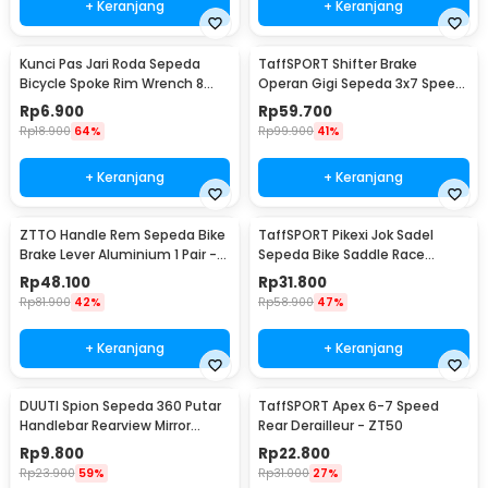
+ Keranjang
+ Keranjang
Kunci Pas Jari Roda Sepeda
TaffSPORT Shifter Brake
Bicycle Spoke Rim Wrench 8
Operan Gigi Sepeda 3x7 Speed
Way - W805
2 PCS
Rp
6.900
Rp
59.700
Rp
18.900
64%
Rp
99.900
41%
+ Keranjang
+ Keranjang
ZTTO Handle Rem Sepeda Bike
TaffSPORT Pikexi Jok Sadel
Brake Lever Aluminium 1 Pair -
Sepeda Bike Saddle Race
CBL-09
Ergonomic Anti Air - FX20
Rp
48.100
Rp
31.800
Rp
81.900
42%
Rp
58.900
47%
+ Keranjang
+ Keranjang
DUUTI Spion Sepeda 360 Putar
TaffSPORT Apex 6-7 Speed
Handlebar Rearview Mirror
Rear Derailleur - ZT50
Universal 1 PCS - LY4437
Rp
9.800
Rp
22.800
Rp
23.900
59%
Rp
31.000
27%