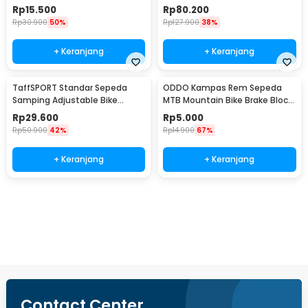
- HF0034300
Skuter 48V 20Ah - YF2021-12
Rp
15.500
Rp
80.200
Rp
30.900
50%
Rp
127.900
38%
+ Keranjang
+ Keranjang
TaffSPORT Standar Sepeda
ODDO Kampas Rem Sepeda
Samping Adjustable Bike
MTB Mountain Bike Brake Block
Kickstand 34-39cm - Z50
70mm 2 PCS - B39
Rp
29.600
Rp
5.000
Rp
50.900
42%
Rp
14.900
67%
+ Keranjang
+ Keranjang
Ingatkan Saya
Contact Center