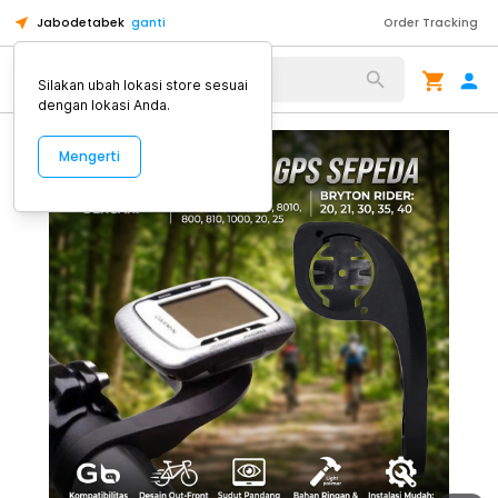
Jabodetabek
ganti
Order Tracking
Alat Kopi
Silakan ubah lokasi store sesuai
dengan lokasi Anda.
Mengerti