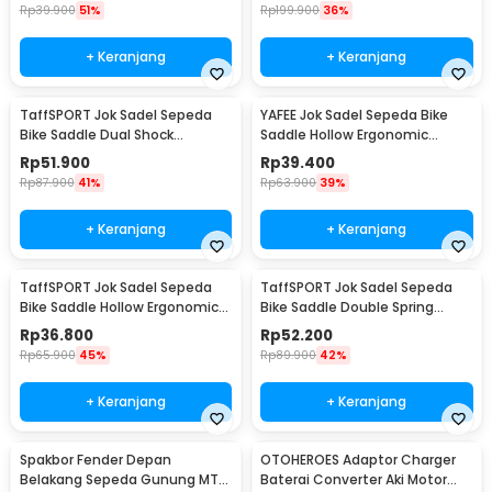
Rp
39.900
51%
Rp
199.900
36%
+ Keranjang
+ Keranjang
TaffSPORT Jok Sadel Sepeda
YAFEE Jok Sadel Sepeda Bike
Bike Saddle Dual Shock
Saddle Hollow Ergonomic
Absorber Breathable - ZF25
Breathable - FX12
Rp
51.900
Rp
39.400
Rp
87.900
41%
Rp
63.900
39%
+ Keranjang
+ Keranjang
TaffSPORT Jok Sadel Sepeda
TaffSPORT Jok Sadel Sepeda
Bike Saddle Hollow Ergonomic
Bike Saddle Double Spring
Breathable - YF-1034
Shock Absorber - ZF15
Rp
36.800
Rp
52.200
Rp
65.900
45%
Rp
89.900
42%
+ Keranjang
+ Keranjang
Spakbor Fender Depan
OTOHEROES Adaptor Charger
Belakang Sepeda Gunung MTB
Baterai Converter Aki Motor