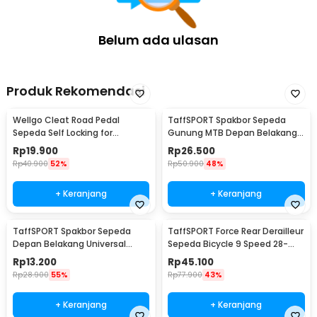
Belum ada ulasan
Produk Rekomendasi
Wellgo Cleat Road Pedal
TaffSPORT Spakbor Sepeda
Sepeda Self Locking for
Gunung MTB Depan Belakang
Shimano SM-SH11 SPD-L
Anti Cipratan - Y901
Rp
19.900
Rp
26.500
Rp
40.900
52%
Rp
50.900
48%
+ Keranjang
+ Keranjang
TaffSPORT Spakbor Sepeda
TaffSPORT Force Rear Derailleur
Depan Belakang Universal
Sepeda Bicycle 9 Speed 28-
Clamp Dua Warna - BQ541
34T - RD-M390
Rp
13.200
Rp
45.100
Rp
28.900
55%
Rp
77.900
43%
+ Keranjang
+ Keranjang