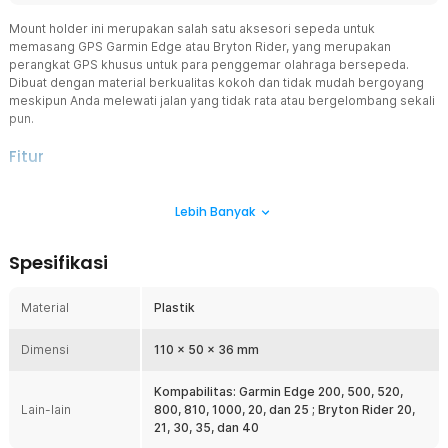
Mount holder ini merupakan salah satu aksesori sepeda untuk
memasang GPS Garmin Edge atau Bryton Rider, yang merupakan
perangkat GPS khusus untuk para penggemar olahraga bersepeda.
Dibuat dengan material berkualitas kokoh dan tidak mudah bergoyang
meskipun Anda melewati jalan yang tidak rata atau bergelombang sekali
pun.
Fitur
Aksesori yang Fungsional
Lebih Banyak
Jika Anda tidak ingin tersesat selama bersepeda ada baiknya
menggunakan GPS selama di perjalanan. Guna memudahkan Anda
untuk menatap GPS, maka Anda dapat memasang aksesori yang
Spesifikasi
satu ini. Tidak perlu berhenti untuk Anda memperhatikan jalan mana
yang harus dilalui supaya tidak tersesat.
Material
Plastik
Menggunakan Bahan Plastik
Untuk memberikan fleksibilitas yang maksimal selama bersepeda,
Dimensi
maka material yang digunakan oleh mount holder ini adalah plastik.
110 x 50 x 36 mm
Material ini dipilih karena sangat ringan dan tidak membebani
setang sepeda Anda selama di perjalanan. Meskipun ringan,
Kompabilitas: Garmin Edge 200, 500, 520,
material plastik yang digunakan merupakan kualitas terbaik
Lain-lain
800, 810, 1000, 20, dan 25 ; Bryton Rider 20,
sehingga dijamin awet untuk jangka waktu yang lama.
21, 30, 35, dan 40