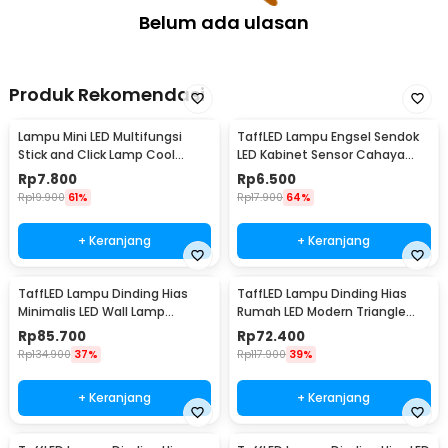
Belum ada ulasan
Produk Rekomendasi
Lampu Mini LED Multifungsi
TaffLED Lampu Engsel Sendok
Stick and Click Lamp Cool
LED Kabinet Sensor Cahaya
White 6.5cm - LL003
Cool White 12V - XYD
Rp
7.800
Rp
6.500
Rp
19.900
61%
Rp
17.900
64%
+ Keranjang
+ Keranjang
TaffLED Lampu Dinding Hias
TaffLED Lampu Dinding Hias
Minimalis LED Wall Lamp
Rumah LED Modern Triangle
Aluminium 12W Warm White -
Aluminium 3W - ABD-3W-SJX
Rp
85.700
Rp
72.400
B1001
Rp
134.900
37%
Rp
117.900
39%
+ Keranjang
+ Keranjang