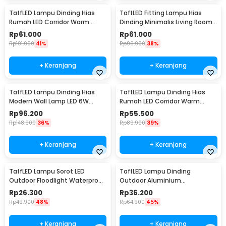
TaffLED Lampu Dinding Hias
TaffLED Fitting Lampu Hias
Rumah LED Corridor Warm
Dinding Minimalis Living Room
White 3000K 6W 29cm - F0011
Light E27 - F215
Rp
61.000
Rp
61.000
Rp
101.900
41%
Rp
96.900
38%
+ Keranjang
+ Keranjang
TaffLED Lampu Dinding Hias
TaffLED Lampu Dinding Hias
Modern Wall Lamp LED 6W
Rumah LED Corridor Warm
Warm White 85-265V -
White 3000K 6W 22cm - F0011
Rp
96.200
Rp
55.500
WLA8286
Rp
148.900
36%
Rp
89.900
39%
+ Keranjang
+ Keranjang
TaffLED Lampu Sorot LED
TaffLED Lampu Dinding
Outdoor Floodlight Waterproof
Outdoor Aluminium
Cool White 50W - A8
Waterproof LED 3W Warm
Rp
26.300
Rp
36.200
White - WD079
Rp
49.900
48%
Rp
64.900
45%
+ Keranjang
+ Keranjang