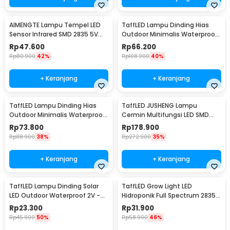
AIMENGTE Lampu Tempel LED
TaffLED Lampu Dinding Hias
Sensor Infrared SMD 2835 5V
Outdoor Minimalis Waterproof
50cm - D2835
Warm White 6W - NR-10
Rp
47.600
Rp
66.200
Rp
80.900
42%
Rp
108.900
40%
+ Keranjang
+ Keranjang
TaffLED Lampu Dinding Hias
TaffLED JUSHENG Lampu
Outdoor Minimalis Waterproof
Cermin Multifungsi LED SMD
Warm White 12W - NR-10
2835 Cool White 14W 62cm -
Rp
73.800
Rp
178.900
5960
Rp
118.900
38%
Rp
272.900
35%
+ Keranjang
+ Keranjang
TaffLED Lampu Dinding Solar
TaffLED Grow Light LED
LED Outdoor Waterproof 2V -
Hidroponik Full Spectrum 2835
OO10
SMD 220V 50W - RO22
Rp
23.300
Rp
31.900
Rp
45.900
50%
Rp
58.900
46%