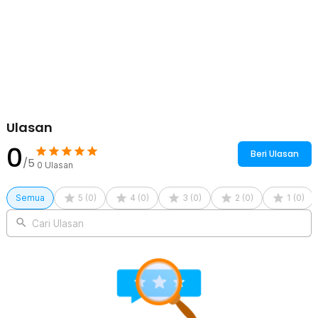
Rincian yang Anda dapatkan untuk pembelian produk ini:
1 x Staari Lampu Dinding Hias Outdoor Motion Sensor
Waterproof Warm White - SL-018
1 x Set Baut dan Fisher
Ulasan
0
Beri Ulasan
/5
0
Ulasan
Semua
5
(
0
)
4
(
0
)
3
(
0
)
2
(
0
)
1
(
0
)
Cari Ulasan