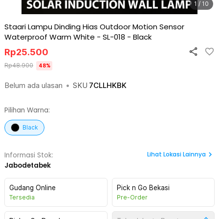
1 / 10
Staari Lampu Dinding Hias Outdoor Motion Sensor
Waterproof Warm White - SL-018
-
Black
Rp
25.500
Rp
48.900
48
%
Belum ada ulasan
•
SKU
7CLLHKBK
Pilihan Warna:
Black
Lihat
Lokasi Lainnya
Informasi Stok:
Jabodetabek
Gudang Online
Pick n Go Bekasi
Tersedia
Pre-Order