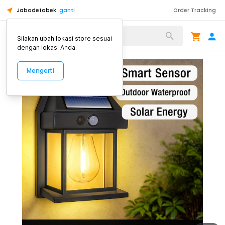
Jabodetabek
ganti
Order Tracking
Alat Kopi
Silakan ubah lokasi store sesuai
dengan lokasi Anda.
Mengerti