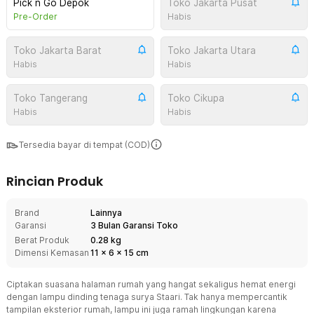
Pick n Go Depok
Toko Jakarta Pusat
Pre-Order
Habis
Toko Jakarta Barat
Toko Jakarta Utara
Habis
Habis
Toko Tangerang
Toko Cikupa
Habis
Habis
Tersedia bayar di tempat (COD)
Rincian Produk
Brand
Lainnya
Garansi
3 Bulan Garansi Toko
Berat Produk
0.28 kg
Dimensi Kemasan
11
x
6
x
15
cm
Ciptakan suasana halaman rumah yang hangat sekaligus hemat energi
dengan lampu dinding tenaga surya Staari. Tak hanya mempercantik
tampilan eksterior rumah, lampu ini juga ramah lingkungan karena