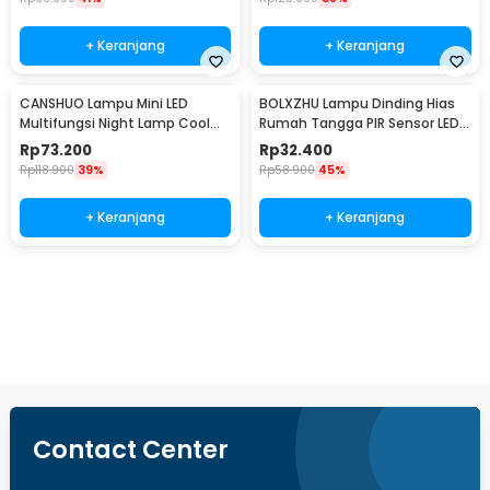
+ Keranjang
+ Keranjang
CANSHUO Lampu Mini LED
BOLXZHU Lampu Dinding Hias
Multifungsi Night Lamp Cool
Rumah Tangga PIR Sensor LED
White 4.5V 3W 6 PCS - TD001
Warm White 3W - HCGY003
Rp
73.200
Rp
32.400
Rp
118.900
39%
Rp
58.900
45%
+ Keranjang
+ Keranjang
Beli Sekarang
Contact Center