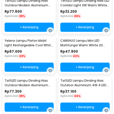
TaffLED Lampu Dinding Hias
TaffLED Lampu Dinding Hias LED
Outdoor Modern Aluminium
Corridor Light 3W Warm White
6W Warm White - MSL021
3000K - F0011
Rp
77.600
Rp
32.200
Rp
123.900
38%
Rp
58.900
46%
+ Keranjang
+ Keranjang
Yeleno Lampu Plafon Mobil
CANSHUO Lampu Mini LED
Light Rechargeable Cool White
Multifungsi Warm White 20
2.2W - Y-975
Lumens 1W 3 PCS - YJ-904
Rp
67.000
Rp
47.900
Rp
109.900
40%
Rp
81.900
42%
+ Keranjang
+ Keranjang
TaffLED Lampu Dinding Hias
TaffLED Lampu Dinding Hias
Outdoor Modern Aluminium
Outdoor Aluminium 4W 4 LED
6W Warm White - MSL022
Warm White - B053
Rp
77.300
Rp
37.100
Rp
123.900
38%
Rp
65.900
44%
+ Keranjang
+ Keranjang