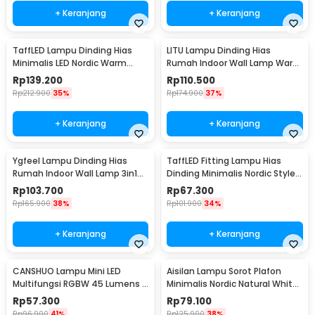
+ Keranjang
+ Keranjang
TaffLED Lampu Dinding Hias
LITU Lampu Dinding Hias
Minimalis LED Nordic Warm
Rumah Indoor Wall Lamp Warm
White E27 12W - G9
White 3000K 7W - W22
Rp
139.200
Rp
110.500
Rp
212.900
35%
Rp
174.900
37%
+ Keranjang
+ Keranjang
Ygfeel Lampu Dinding Hias
TaffLED Fitting Lampu Hias
Rumah Indoor Wall Lamp 3in1
Dinding Minimalis Nordic Style
Color - JS-QD407
E27 265V - WF-M004
Rp
103.700
Rp
67.300
Rp
165.900
38%
Rp
101.900
34%
+ Keranjang
+ Keranjang
CANSHUO Lampu Mini LED
Aisilan Lampu Sorot Plafon
Multifungsi RGBW 45 Lumens 3
Minimalis Nordic Natural White
PCS with Remote - YJ-905
4000K 7W - MSD52
Rp
57.300
Rp
79.100
Rp
96.900
41%
Rp
125.900
38%