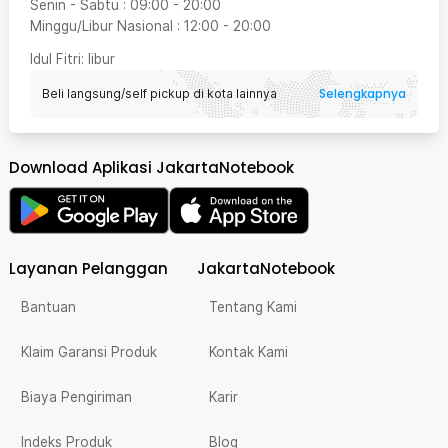
Senin - Sabtu
:
09:00
-
20:00
Minggu/Libur Nasional
:
12:00
-
20:00
Idul Fitri
: libur
Selengkapnya
Beli langsung/self pickup di kota lainnya
Download Aplikasi JakartaNotebook
Layanan Pelanggan
JakartaNotebook
Bantuan
Tentang Kami
Klaim Garansi Produk
Kontak Kami
Biaya Pengiriman
Karir
Indeks Produk
Blog