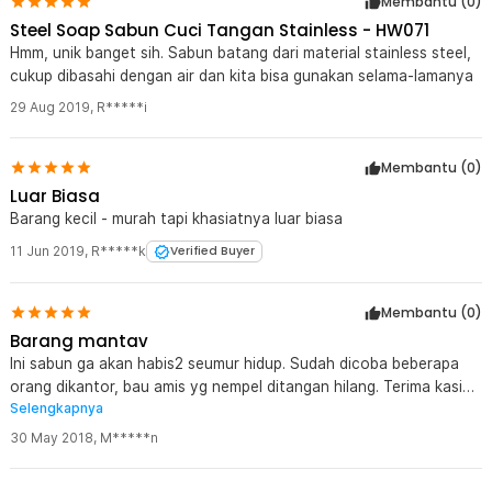
Membantu (
0
)
Steel Soap Sabun Cuci Tangan Stainless - HW071
Hmm, unik banget sih. Sabun batang dari material stainless steel,
cukup dibasahi dengan air dan kita bisa gunakan selama-lamanya
29 Aug 2019
,
R*****i
Membantu (
0
)
Luar Biasa
Barang kecil - murah tapi khasiatnya luar biasa
11 Jun 2019
,
R*****k
Verified Buyer
Membantu (
0
)
Barang mantav
Ini sabun ga akan habis2 seumur hidup. Sudah dicoba beberapa
orang dikantor, bau amis yg nempel ditangan hilang. Terima kasih
Selengkapnya
Jakartanotebook untuk produk inovatifnya.
30 May 2018
,
M*****n