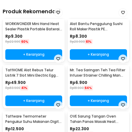
Produk Rekomendasi
WORKWONDER Mini Hand Heat
Alat Bantu Penggulung Sushi
Sealer Plastik Portable Baterai
Roll Maker Plastik PE
AA - LX2000A
22x20.5x0.1cm - E1119
Rp
9.300
Rp
8.300
Rp
22.900
60%
Rp
20.900
61%
+ Keranjang
+ Keranjang
TaffHOME Alat Rebus Telur
Mr. Tea Saringan Teh Tea Filter
Listrik 7 Slot Mini Electric Egg
Infuser Strainer Chilling Man
Cooker 350W - YS-203
Silicon - MR03
Rp
49.900
Rp
6.900
Rp
83.900
41%
Rp
18.900
64%
+ Keranjang
+ Keranjang
Taffware Termometer
OVE Sarung Tangan Oven
Pengukur Suhu Makanan Digital
Tahan Panas Masak Heat
Daging Kopi Susu - TP101
Resistant Gloves - 540F
Rp
12.500
Rp
22.300