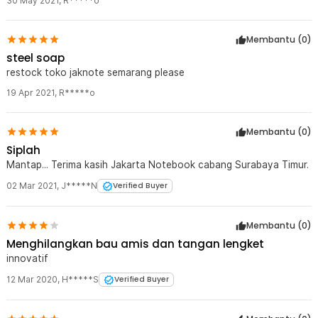
30 May 2021
,
R*****o
Membantu (
0
)
steel soap
restock toko jaknote semarang please
19 Apr 2021
,
R*****o
Membantu (
0
)
Siplah
Mantap... Terima kasih Jakarta Notebook cabang Surabaya Timur.
02 Mar 2021
,
J*****N
Verified Buyer
Membantu (
0
)
Menghilangkan bau amis dan tangan lengket
innovatif
12 Mar 2020
,
H*****S
Verified Buyer