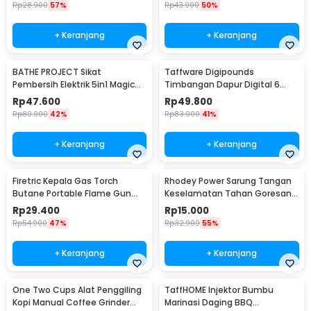
Rp
28.900
57%
Rp
43.900
50%
+ Keranjang
+ Keranjang
BATHE PROJECT Sikat
Taffware Digipounds
Pembersih Elektrik 5in1 Magic
Timbangan Dapur Digital 6
Brush Rechargeable - WQ8110
Satuan 1kg 0.1g - i2000
Rp
47.600
Rp
49.800
Rp
80.900
42%
Rp
83.900
41%
+ Keranjang
+ Keranjang
Firetric Kepala Gas Torch
Rhodey Power Sarung Tangan
Butane Portable Flame Gun
Keselamatan Tahan Goresan
Adjustable - 807
Pisau - EN388
Rp
29.400
Rp
15.000
Rp
54.900
47%
Rp
32.900
55%
+ Keranjang
+ Keranjang
One Two Cups Alat Penggiling
TaffHOME Injektor Bumbu
Kopi Manual Coffee Grinder
Marinasi Daging BBQ