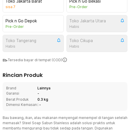
Toko Jakarta Barat
Pick n Go Bekasi
sisa
7
Pre-Order
Pick n Go Depok
Toko Jakarta Utara
Pre-Order
Habis
Toko Tangerang
Toko Cikupa
Habis
Habis
Tersedia bayar di tempat (COD)
Rincian Produk
Brand
Lainnya
Garansi
-
Berat Produk
0.3 kg
Dimensi Kemasan
: -
Bau bawang, ikan, atau makanan menyengat menempel di tangan setelah
memasak? Steel Soap Sabun Stainless adalah solusi praktis untuk
membantu mengurangi bau tidak sedap pada tangan. Digunakan