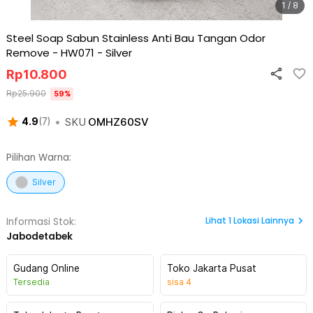
1 / 8
Steel Soap Sabun Stainless Anti Bau Tangan Odor
Remove - HW071
-
Silver
Rp
10.800
Rp
25.900
59
%
•
SKU
OMHZ60SV
4.9
(
7
)
Pilihan Warna:
Silver
Lihat
1
Lokasi Lainnya
Informasi Stok:
Jabodetabek
Gudang Online
Toko Jakarta Pusat
Tersedia
sisa
4