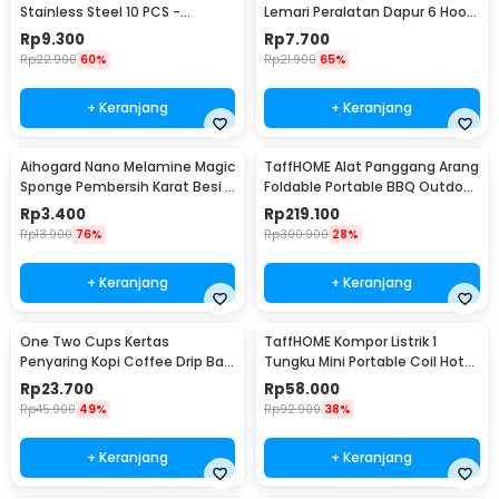
Stainless Steel 10 PCS -
Lemari Peralatan Dapur 6 Hook
M127105
Besi - 2137
Rp
9.300
Rp
7.700
Rp
22.900
60%
Rp
21.900
65%
+ Keranjang
+ Keranjang
Aihogard Nano Melamine Magic
TaffHOME Alat Panggang Arang
Sponge Pembersih Karat Besi -
Foldable Portable BBQ Outdoor
CW62
Grill Stove - HWSK77
Rp
3.400
Rp
219.100
Rp
13.900
76%
Rp
300.900
28%
+ Keranjang
+ Keranjang
One Two Cups Kertas
TaffHOME Kompor Listrik 1
Penyaring Kopi Coffee Drip Bag
Tungku Mini Portable Coil Hot
Paper Filter 50PCS - T111
Plate 500W - C1-1000-03
Rp
23.700
Rp
58.000
Rp
45.900
49%
Rp
92.900
38%
+ Keranjang
+ Keranjang