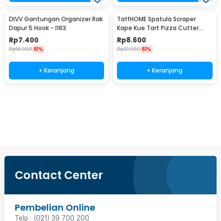
DIVV Gantungan Organizer Rak
TaffHOME Spatula Scraper
Dapur 5 Hook - I163
Kape Kue Tart Pizza Cutter
15cm - CJ07121
Rp
7.400
Rp
8.600
Rp
18.900
61%
Rp
21.900
61%
+ Keranjang
+ Keranjang
Beli Sekarang
Contact Center
Pembelian Online
Telp : (021) 39 700 200