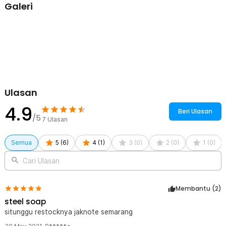
Galeri
membantu mengurangi penggunaan bahan kimia rumah tangga.
Pilihan tepat untuk dapur yang lebih eco-friendly. Aman digunakan
sehari-hari.
Kelengkapan Produk
Rincian yang Anda dapatkan untuk pembelian produk ini:
1 x Steel Soap Sabun Stainless Anti Bau Tangan Odor Remove -
HW071
Ulasan
4.9
Beri Ulasan
/5
7
Ulasan
Semua
5
(
6
)
4
(
1
)
3
(
0
)
2
(
0
)
1
(
0
)
Cari Ulasan
Membantu (
2
)
steel soap
situnggu restocknya jaknote semarang