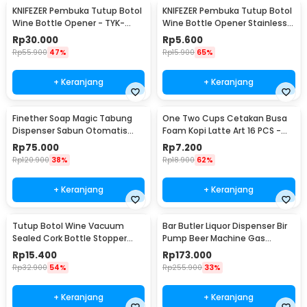
KNIFEZER Pembuka Tutup Botol
KNIFEZER Pembuka Tutup Botol
Wine Bottle Opener - TYK-
Wine Bottle Opener Stainless
074B
Steel - WS01
Rp
30.000
Rp
5.600
Rp
55.900
47%
Rp
15.900
65%
+ Keranjang
+ Keranjang
Finether Soap Magic Tabung
One Two Cups Cetakan Busa
Dispenser Sabun Otomatis
Foam Kopi Latte Art 16 PCS -
400ml - AD-03
JJYE01
Rp
75.000
Rp
7.200
Rp
120.900
38%
Rp
18.900
62%
+ Keranjang
+ Keranjang
Tutup Botol Wine Vacuum
Bar Butler Liquor Dispenser Bir
Sealed Cork Bottle Stopper
Pump Beer Machine Gas
Stainless Steel - G94529
Station 900ml - P-36
Rp
15.400
Rp
173.000
Rp
32.900
54%
Rp
255.900
33%
+ Keranjang
+ Keranjang