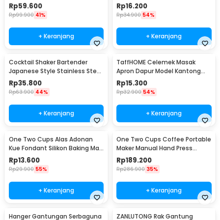
Portable - WFCG9800
Seasoning Injector - HC117
Rp
59.600
Rp
16.200
Rp
99.900
41%
Rp
34.900
54%
+ Keranjang
+ Keranjang
Cocktail Shaker Bartender
TaffHOME Celemek Masak
Japanese Style Stainless Steel
Apron Dapur Model Kantong
200ml
Pola Spatula - JJ41
Rp
35.800
Rp
15.300
Rp
63.900
44%
Rp
32.900
54%
+ Keranjang
+ Keranjang
One Two Cups Alas Adonan
One Two Cups Coffee Portable
Kue Fondant Silikon Baking Mat
Maker Manual Hand Press
Anti Slip - JJ3873
Espresso 300ml - T35066
Rp
13.600
Rp
189.200
Rp
29.900
55%
Rp
286.900
35%
+ Keranjang
+ Keranjang
Hanger Gantungan Serbaguna
ZANLUTONG Rak Gantung