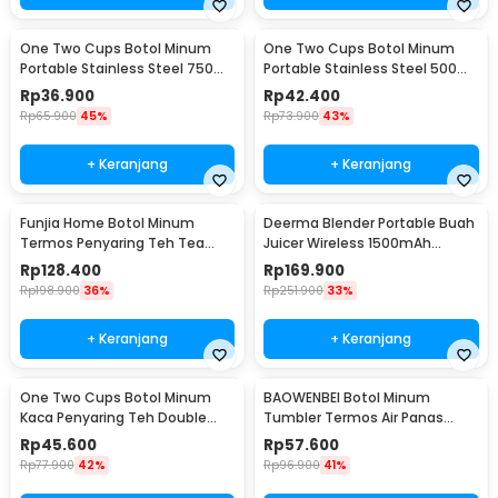
One Two Cups Botol Minum
One Two Cups Botol Minum
Portable Stainless Steel 750ml
Portable Stainless Steel 500ml
- YM006
- YM006
Rp
36.900
Rp
42.400
Rp
65.900
45%
Rp
73.900
43%
+ Keranjang
+ Keranjang
Funjia Home Botol Minum
Deerma Blender Portable Buah
Termos Penyaring Teh Tea
Juicer Wireless 1500mAh
Infuser 520ml
400ml - DEM-NU05
Rp
128.400
Rp
169.900
Rp
198.900
36%
Rp
251.900
33%
+ Keranjang
+ Keranjang
One Two Cups Botol Minum
BAOWENBEI Botol Minum
Kaca Penyaring Teh Double
Tumbler Termos Air Panas
Wall 230ml - X9001
Dingin Stainless 500ml - A1A0
Rp
45.600
Rp
57.600
Rp
77.900
42%
Rp
96.900
41%