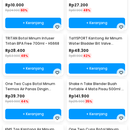
700ml - S29
Hydration Bag 2L - SD16
Rp
10.000
Rp
27.200
Rp
24.900
60%
Rp
51.900
48%
+ Keranjang
+ Keranjang
TRITAN Botol Minum Infuser
TaffSPORT Kantong Air Minum
Tritan BPA Free 700ml - HS668
Water Bladder Bit Valve
Hydration Bag 2L - SD16
Rp
28.400
Rp
48.300
Rp
53.900
48%
Rp
81.900
42%
+ Keranjang
+ Keranjang
One Two Cups Botol Minum
Shake n Take Blender Buah
Termos Air Panas Dingin
Portable 4 Mata Pisau 500ml -
Stainless Steel 260ml -
VT-04
Rp
39.700
Rp
141.900
AQW575
Rp
69.900
44%
Rp
215.900
35%
+ Keranjang
+ Keranjang
KMS Tas Kantong Air Minum
One Two Cups Botol Minum