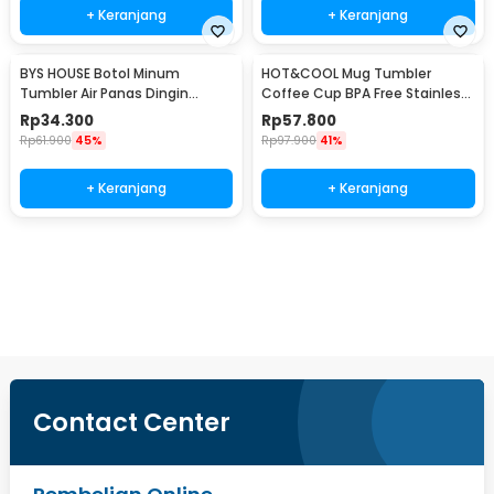
+ Keranjang
+ Keranjang
BYS HOUSE Botol Minum
HOT&COOL Mug Tumbler
Tumbler Air Panas Dingin
Coffee Cup BPA Free Stainless
Stainless Steel 380ml - TY204
Steel 350ml - HC300
Rp
34.300
Rp
57.800
Rp
61.900
45%
Rp
97.900
41%
+ Keranjang
+ Keranjang
Beli Sekarang
Contact Center