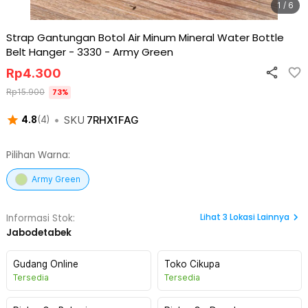
1 / 6
Strap Gantungan Botol Air Minum Mineral Water Bottle
Belt Hanger - 3330
-
Army Green
Rp
4.300
Rp
15.900
73
%
•
SKU
7RHX1FAG
4.8
(
4
)
Pilihan Warna:
Army Green
Lihat
3
Lokasi Lainnya
Informasi Stok:
Jabodetabek
Gudang Online
Toko Cikupa
Tersedia
Tersedia