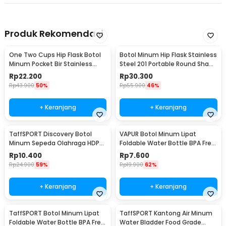
Produk Rekomendasi
One Two Cups Hip Flask Botol
Botol Minum Hip Flask Stainless
Minum Pocket Bir Stainless
Steel 201 Portable Round Shape
Steel 201 8oz - MS351
150ml - B-5
Rp
22.200
Rp
30.300
Rp
43.900
50%
Rp
55.900
46%
+ Keranjang
+ Keranjang
TaffSPORT Discovery Botol
VAPUR Botol Minum Lipat
Minum Sepeda Olahraga HDPE
Foldable Water Bottle BPA Free
Dust Cover 650ml - 3026
Karabiner 500ml - V5
Rp
10.400
Rp
7.600
Rp
24.900
59%
Rp
19.900
62%
+ Keranjang
+ Keranjang
TaffSPORT Botol Minum Lipat
TaffSPORT Kantong Air Minum
Foldable Water Bottle BPA Free
Water Bladder Food Grade