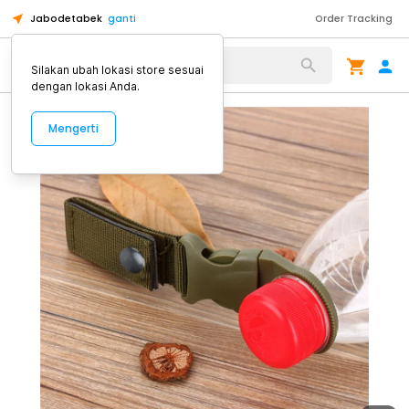
Jabodetabek
ganti
Order Tracking
Alat Kopi
Silakan ubah lokasi store sesuai
dengan lokasi Anda.
Mengerti