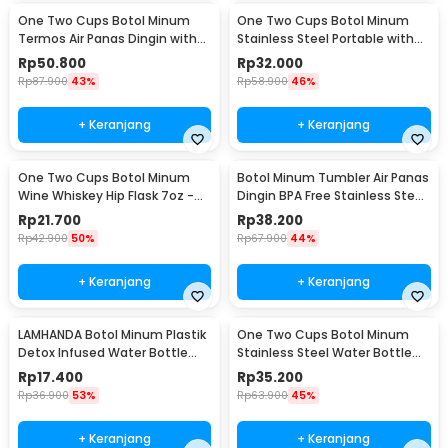
One Two Cups Botol Minum
One Two Cups Botol Minum
Termos Air Panas Dingin with
Stainless Steel Portable with
Cup Head 500ml - SUS304
Carabiner 750ml - GBD
Rp
50.800
Rp
32.000
Rp
87.900
43%
Rp
58.900
46%
+ Keranjang
+ Keranjang
One Two Cups Botol Minum
Botol Minum Tumbler Air Panas
Wine Whiskey Hip Flask 7oz -
Dingin BPA Free Stainless Steel
F0212
350ml - HS-6983
Rp
21.700
Rp
38.200
Rp
42.900
50%
Rp
67.900
44%
+ Keranjang
+ Keranjang
LAMHANDA Botol Minum Plastik
One Two Cups Botol Minum
Detox Infused Water Bottle
Stainless Steel Water Bottle
BPA Free 1L - QWF236
300ml - YM006
Rp
17.400
Rp
35.200
Rp
36.900
53%
Rp
63.900
45%
+ Keranjang
+ Keranjang