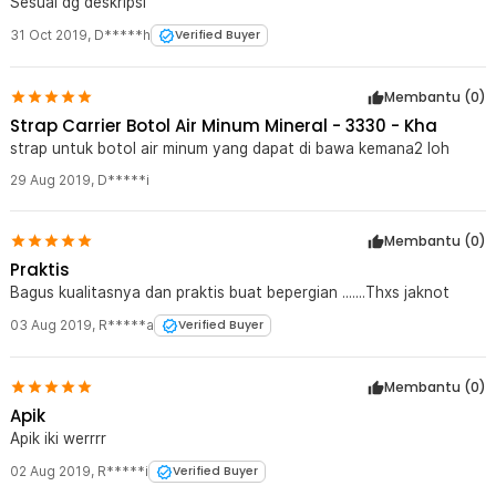
Sesuai dg deskripsi
31 Oct 2019
,
D*****h
Verified Buyer
Membantu (
0
)
Strap Carrier Botol Air Minum Mineral - 3330 - Kha
strap untuk botol air minum yang dapat di bawa kemana2 loh
29 Aug 2019
,
D*****i
Membantu (
0
)
Praktis
Bagus kualitasnya dan praktis buat bepergian .......Thxs jaknot
03 Aug 2019
,
R*****a
Verified Buyer
Membantu (
0
)
Apik
Apik iki werrrr
02 Aug 2019
,
R*****i
Verified Buyer