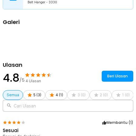
Belt Hanger - 3330
untuk penggunaan jangka panjang.
Kelengkapan Produk
Galeri
Rincian yang Anda dapatkan untuk pembelian produk ini:
1 x Strap Gantungan Botol Air Minum Mineral Water Bottle Belt
Hanger - 3330
Ulasan
4.8
Beri Ulasan
/5
4
Ulasan
Semua
5
(
3
)
4
(
1
)
3
(
0
)
2
(
0
)
1
(
0
)
Cari Ulasan
Membantu (
1
)
Sesuai