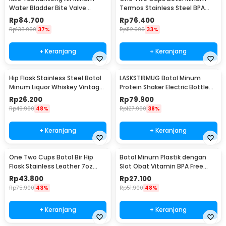
Water Bladder Bite Valve
Termos Stainless Steel BPA
Hydration Bag 3L - BL018
Free 400ml - K623
Rp
84.700
Rp
76.400
Rp
133.900
37%
Rp
112.900
33%
+ Keranjang
+ Keranjang
Hip Flask Stainless Steel Botol
LASKSTIRMUG Botol Minum
Minum Liquor Whiskey Vintage
Protein Shaker Electric Bottle
7oz Jack Daniel - H-7
BPA Free 480ml - 1505
Rp
26.200
Rp
79.900
Rp
49.900
48%
Rp
127.900
38%
+ Keranjang
+ Keranjang
One Two Cups Botol Bir Hip
Botol Minum Plastik dengan
Flask Stainless Leather 7oz
Slot Obat Vitamin BPA Free
with Shot Glass
600ml - 830
Rp
43.800
Rp
27.100
Rp
75.900
43%
Rp
51.900
48%
+ Keranjang
+ Keranjang