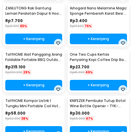
ZANLUTONG Rak Gantung
Aihogard Nano Melamine Magic
Lemari Peralatan Dapur 6 Hook
Sponge Pembersih Karat Besi -
Besi - 2137
CW62
Rp
7.700
Rp
3.400
Rp
21.900
65%
Rp
13.900
76%
+ Keranjang
+ Keranjang
TaffHOME Alat Panggang Arang
One Two Cups Kertas
Foldable Portable BBQ Outdoor
Penyaring Kopi Coffee Drip Bag
Grill Stove - HWSK77
Paper Filter 50PCS - T111
Rp
219.100
Rp
23.700
Rp
300.900
28%
Rp
45.900
49%
+ Keranjang
+ Keranjang
TaffHOME Kompor Listrik 1
KNIFEZER Pembuka Tutup Botol
Tungku Mini Portable Coil Hot
Wine Bottle Opener - TYK-
Plate 500W - C1-1000-03
074B
Rp
58.000
Rp
30.000
Rp
92.900
38%
Rp
55.900
47%
+ Keranjang
+ Keranjang