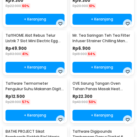
Rp
9.300
Rp
8.300
Rp
22.900
60%
Rp
20.900
61%
+ Keranjang
+ Keranjang
TaffHOME Alat Rebus Telur
Mr. Tea Saringan Teh Tea Filter
Listrik 7 Slot Mini Electric Egg
Infuser Strainer Chilling Man
Cooker 350W - YS-203
Silicon - MR03
Rp
49.900
Rp
6.900
Rp
83.900
41%
Rp
18.900
64%
+ Keranjang
+ Keranjang
Taffware Termometer
OVE Sarung Tangan Oven
Pengukur Suhu Makanan Digital
Tahan Panas Masak Heat
Daging Kopi Susu - TP101
Resistant Gloves - 540F
Rp
12.500
Rp
22.300
Rp
28.900
57%
Rp
43.900
50%
+ Keranjang
+ Keranjang
BATHE PROJECT Sikat
Taffware Digipounds
Pembersih Elektrik 5in1 Magic
Timbangan Dapur Digital 6