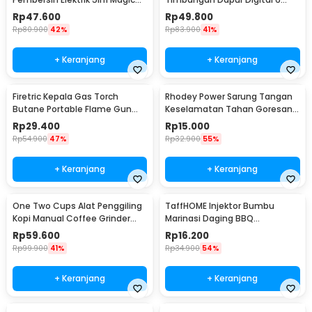
Brush Rechargeable - WQ8110
Satuan 1kg 0.1g - i2000
Rp
47.600
Rp
49.800
Rp
80.900
42%
Rp
83.900
41%
+ Keranjang
+ Keranjang
Firetric Kepala Gas Torch
Rhodey Power Sarung Tangan
Butane Portable Flame Gun
Keselamatan Tahan Goresan
Adjustable - 807
Pisau - EN388
Rp
29.400
Rp
15.000
Rp
54.900
47%
Rp
32.900
55%
+ Keranjang
+ Keranjang
One Two Cups Alat Penggiling
TaffHOME Injektor Bumbu
Kopi Manual Coffee Grinder
Marinasi Daging BBQ
Portable - WFCG9800
Seasoning Injector - HC117
Rp
59.600
Rp
16.200
Rp
99.900
41%
Rp
34.900
54%
+ Keranjang
+ Keranjang