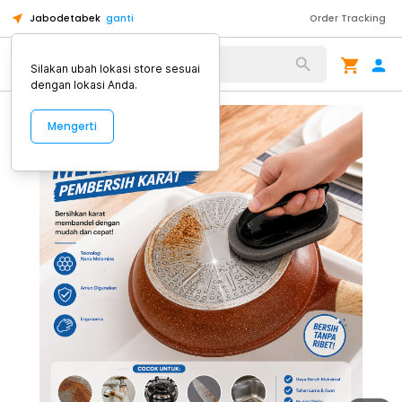
Jabodetabek
ganti
Order Tracking
Alat Kopi
Silakan ubah lokasi store sesuai
dengan lokasi Anda.
Mengerti