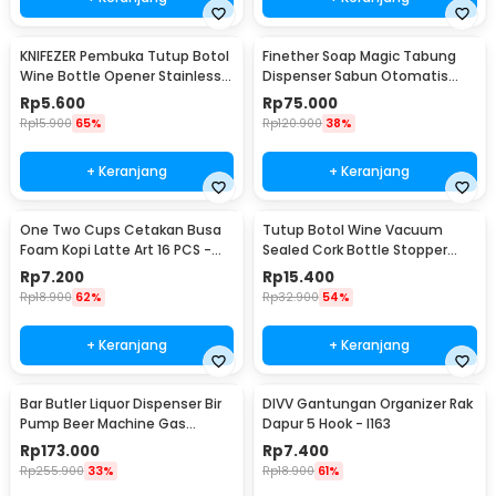
KNIFEZER Pembuka Tutup Botol
Finether Soap Magic Tabung
Wine Bottle Opener Stainless
Dispenser Sabun Otomatis
Steel - WS01
400ml - AD-03
Rp
5.600
Rp
75.000
Rp
15.900
65%
Rp
120.900
38%
+ Keranjang
+ Keranjang
One Two Cups Cetakan Busa
Tutup Botol Wine Vacuum
Foam Kopi Latte Art 16 PCS -
Sealed Cork Bottle Stopper
JJYE01
Stainless Steel - G94529
Rp
7.200
Rp
15.400
Rp
18.900
62%
Rp
32.900
54%
+ Keranjang
+ Keranjang
Bar Butler Liquor Dispenser Bir
DIVV Gantungan Organizer Rak
Pump Beer Machine Gas
Dapur 5 Hook - I163
Station 900ml - P-36
Rp
173.000
Rp
7.400
Rp
255.900
33%
Rp
18.900
61%