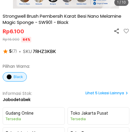
1 / 10
Strongwell Brush Pembersih Karat Besi Nano Melamine
Magic Sponge - SW901
-
Black
Rp
6.100
Rp
16.900
64
%
•
SKU
7RHZ3KBK
5
(
7
)
Pilihan Warna:
Black
Lihat
5
Lokasi Lainnya
Informasi Stok:
Jabodetabek
Gudang Online
Toko Jakarta Pusat
Tersedia
Tersedia