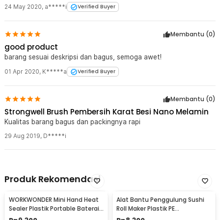
24 May 2020
,
a*****i
Verified Buyer
Membantu (
0
)
good product
barang sesuai deskripsi dan bagus, semoga awet!
01 Apr 2020
,
K*****a
Verified Buyer
Membantu (
0
)
Strongwell Brush Pembersih Karat Besi Nano Melamin
Kualitas barang bagus dan packingnya rapi
29 Aug 2019
,
D*****i
Produk Rekomendasi
WORKWONDER Mini Hand Heat
Alat Bantu Penggulung Sushi
Sealer Plastik Portable Baterai
Roll Maker Plastik PE
AA - LX2000A
22x20.5x0.1cm - E1119