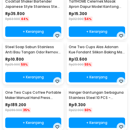
Cocktail Shaker Bartender
TaffHOME Celemek Masak
Japanese Style Stainless Steel
Apron Dapur Model Kantong
200ml
Pola Spatula - JJ41
Rp
35.800
Rp
15.300
Rp
63.900
44%
Rp
32.900
54%
+ Keranjang
+ Keranjang
Steel Soap Sabun Stainless
One Two Cups Alas Adonan
Anti Bau Tangan Odor Remove
Kue Fondant Silikon Baking Mat
- HW071
Anti Slip - JJ3873
Rp
10.800
Rp
13.600
Rp
25.900
59%
Rp
29.900
55%
+ Keranjang
+ Keranjang
One Two Cups Coffee Portable
Hanger Gantungan Serbaguna
Maker Manual Hand Press
Stainless Steel 10 PCS -
Espresso 300ml - T35066
M127105
Rp
189.200
Rp
9.300
Rp
286.900
35%
Rp
22.900
60%
+ Keranjang
+ Keranjang