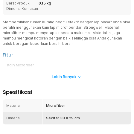
Berat Produk
0.15 kg
Dimensi Kemasan
: -
Membersihkan rumah kurang begitu efektif dengan lap biasa? Anda bisa
beralih menggunakan kain lap microfiber dari Strongwell. Material
microfiber mampu menyerap air secara maksimal. Material ini juga
mampu mengikat kotoran dengan baik sehingga bisa Anda gunakan
untuk beragam keperluan bersih-bersih.
Fitur
Kain Microfiber
Kain microfiber ini dirancang untuk mempermudah proses bersih-
Lebih Banyak
bersih Anda. Dengan kemampuan membuat debu-debu menempel
kuat, debu akan bersih hanya dalam sekali usap tanpa bertebaran
ke mana-mana. Selain itu, kain ini sangat efektif untuk
Spesifikasi
membersihkan berbagai permukaan, sehingga rumah Anda tetap
bersih dan bebas debu dalam waktu singkat.
Material
Microfiber
Handuk Multifungsi
Cocok digunakan untuk membersihkan dapur dan benda lainnya
Dimensi
yang sedang dicuci. Anda juga bisa menggunakan lap untuk
Sekitar 38 x 29 cm
mengeringkan tumpahan air, mengelap kendaraan, membersihkan
kaca, dan lain-lain.