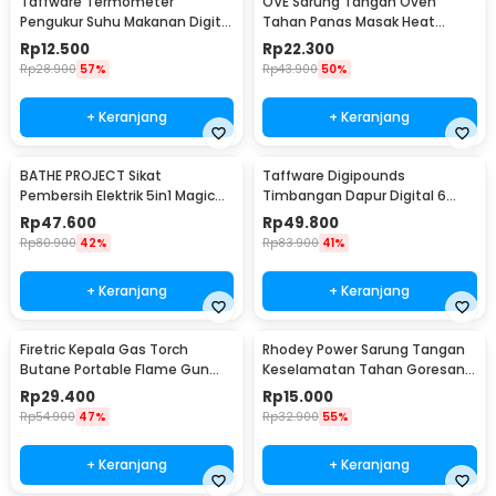
Taffware Termometer
OVE Sarung Tangan Oven
Pengukur Suhu Makanan Digital
Tahan Panas Masak Heat
Daging Kopi Susu - TP101
Resistant Gloves - 540F
Rp
12.500
Rp
22.300
Rp
28.900
57%
Rp
43.900
50%
+ Keranjang
+ Keranjang
BATHE PROJECT Sikat
Taffware Digipounds
Pembersih Elektrik 5in1 Magic
Timbangan Dapur Digital 6
Brush Rechargeable - WQ8110
Satuan 1kg 0.1g - i2000
Rp
47.600
Rp
49.800
Rp
80.900
42%
Rp
83.900
41%
+ Keranjang
+ Keranjang
Firetric Kepala Gas Torch
Rhodey Power Sarung Tangan
Butane Portable Flame Gun
Keselamatan Tahan Goresan
Adjustable - 807
Pisau - EN388
Rp
29.400
Rp
15.000
Rp
54.900
47%
Rp
32.900
55%
+ Keranjang
+ Keranjang