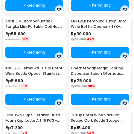
+ Keranjang
+ Keranjang
TaffHOME Kompor Listrik 1
KNIFEZER Pembuka Tutup Botol
Tungku Mini Portable Coil Hot
Wine Bottle Opener - TYK-
Plate 500W - C1-1000-03
074B
Rp
58.000
Rp
30.000
Rp
92.900
38%
Rp
55.900
47%
+ Keranjang
+ Keranjang
KNIFEZER Pembuka Tutup Botol
Finether Soap Magic Tabung
Wine Bottle Opener Stainless
Dispenser Sabun Otomatis
Steel - WS01
400ml - AD-03
Rp
5.600
Rp
75.000
Rp
15.900
65%
Rp
120.900
38%
+ Keranjang
+ Keranjang
One Two Cups Cetakan Busa
Tutup Botol Wine Vacuum
Foam Kopi Latte Art 16 PCS -
Sealed Cork Bottle Stopper
JJYE01
Stainless Steel - G94529
Rp
7.200
Rp
15.400
Rp
18.900
62%
Rp
32.900
54%