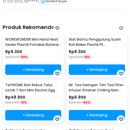
21 Oct 2022
,
M*****i
Verified Buyer
Produk Rekomendasi
WORKWONDER Mini Hand Heat
Alat Bantu Penggulung Sushi
Sealer Plastik Portable Baterai
Roll Maker Plastik PE
AA - LX2000A
22x20.5x0.1cm - E1119
Rp
9.300
Rp
8.300
Rp
22.900
60%
Rp
20.900
61%
+ Keranjang
+ Keranjang
TaffHOME Alat Rebus Telur
Mr. Tea Saringan Teh Tea Filter
Listrik 7 Slot Mini Electric Egg
Infuser Strainer Chilling Man
Cooker 350W - YS-203
Silicon - MR03
Rp
49.900
Rp
6.900
Rp
83.900
41%
Rp
18.900
64%
+ Keranjang
+ Keranjang