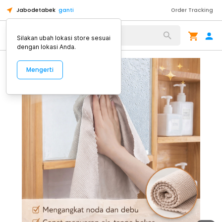
Jabodetabek
ganti
Order Tracking
Alat Kopi
Silakan ubah lokasi store sesuai
dengan lokasi Anda.
Mengerti