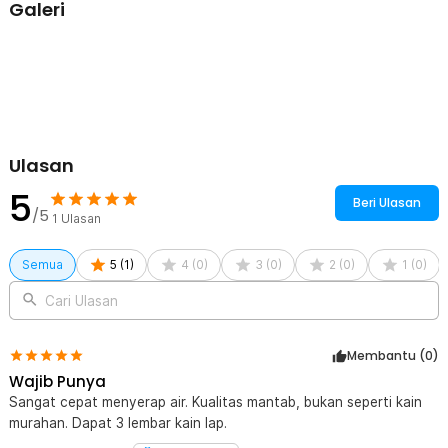
Galeri
Bersihkan Apapun
Kain lap microfiber ini selain berguna membersihkan dapur juga
dapat digunakan untuk membersihkan berbagai objek seperti meja,
mobil, dinding, lemari, dan lain-lain. Uniknya lagi, Anda bisa mencuci
kain lap dengan aman layaknya pakaian biasa.
Kelengkapan Produk
Rincian yang Anda dapatkan untuk pembelian produk ini:
Ulasan
3 x Strongwell Kain Lap Dapur Microfiber Cleaning Cloth - W-25P
5
Beri Ulasan
/5
1
Ulasan
Semua
5
(
1
)
4
(
0
)
3
(
0
)
2
(
0
)
1
(
0
)
Cari Ulasan
Membantu (
0
)
Wajib Punya
Sangat cepat menyerap air. Kualitas mantab, bukan seperti kain
murahan. Dapat 3 lembar kain lap.