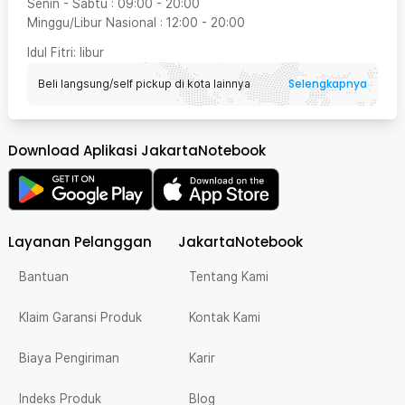
Senin - Sabtu
:
09:00
-
20:00
Minggu/Libur Nasional
:
12:00
-
20:00
Idul Fitri
: libur
Selengkapnya
Beli langsung/self pickup di kota lainnya
Download Aplikasi JakartaNotebook
Layanan Pelanggan
JakartaNotebook
Bantuan
Tentang Kami
Klaim Garansi Produk
Kontak Kami
Biaya Pengiriman
Karir
Indeks Produk
Blog