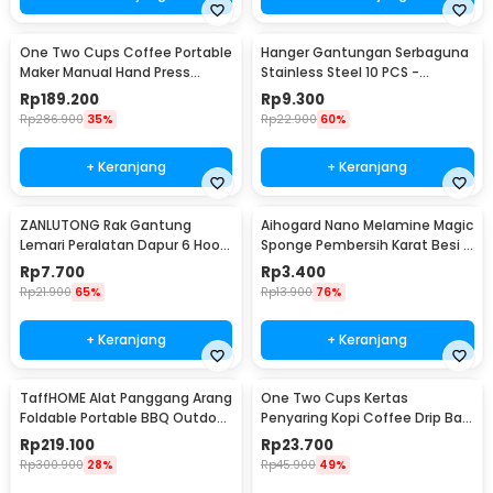
One Two Cups Coffee Portable
Hanger Gantungan Serbaguna
Maker Manual Hand Press
Stainless Steel 10 PCS -
Espresso 300ml - T35066
M127105
Rp
189.200
Rp
9.300
Rp
286.900
35%
Rp
22.900
60%
+ Keranjang
+ Keranjang
ZANLUTONG Rak Gantung
Aihogard Nano Melamine Magic
Lemari Peralatan Dapur 6 Hook
Sponge Pembersih Karat Besi -
Besi - 2137
CW62
Rp
7.700
Rp
3.400
Rp
21.900
65%
Rp
13.900
76%
+ Keranjang
+ Keranjang
TaffHOME Alat Panggang Arang
One Two Cups Kertas
Foldable Portable BBQ Outdoor
Penyaring Kopi Coffee Drip Bag
Grill Stove - HWSK77
Paper Filter 50PCS - T111
Rp
219.100
Rp
23.700
Rp
300.900
28%
Rp
45.900
49%