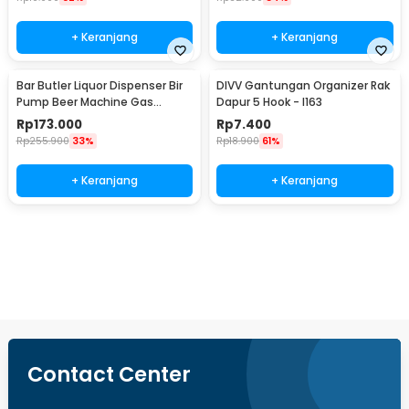
+ Keranjang
+ Keranjang
Bar Butler Liquor Dispenser Bir
DIVV Gantungan Organizer Rak
Pump Beer Machine Gas
Dapur 5 Hook - I163
Station 900ml - P-36
Rp
173.000
Rp
7.400
Rp
255.900
33%
Rp
18.900
61%
+ Keranjang
+ Keranjang
Beli Sekarang
Contact Center