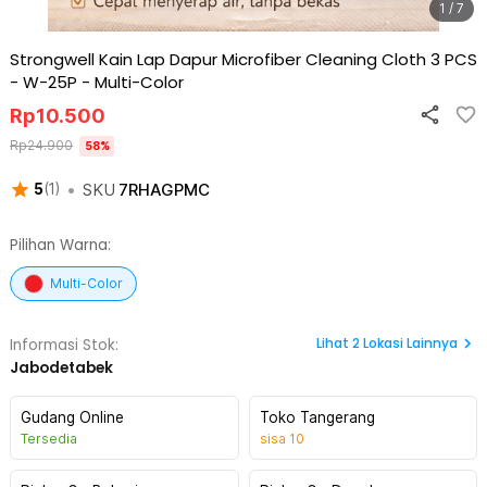
1 / 7
Strongwell Kain Lap Dapur Microfiber Cleaning Cloth 3 PCS
- W-25P
-
Multi-Color
Rp
10.500
Rp
24.900
58
%
•
SKU
7RHAGPMC
5
(
1
)
Pilihan Warna:
Multi-Color
Lihat
2
Lokasi Lainnya
Informasi Stok:
Jabodetabek
Gudang Online
Toko Tangerang
Tersedia
sisa
10