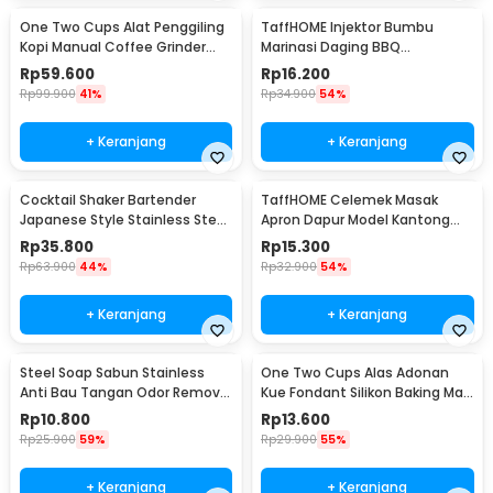
One Two Cups Alat Penggiling
TaffHOME Injektor Bumbu
Kopi Manual Coffee Grinder
Marinasi Daging BBQ
Portable - WFCG9800
Seasoning Injector - HC117
Rp
59.600
Rp
16.200
Rp
99.900
41%
Rp
34.900
54%
+ Keranjang
+ Keranjang
Cocktail Shaker Bartender
TaffHOME Celemek Masak
Japanese Style Stainless Steel
Apron Dapur Model Kantong
200ml
Pola Spatula - JJ41
Rp
35.800
Rp
15.300
Rp
63.900
44%
Rp
32.900
54%
+ Keranjang
+ Keranjang
Steel Soap Sabun Stainless
One Two Cups Alas Adonan
Anti Bau Tangan Odor Remove
Kue Fondant Silikon Baking Mat
- HW071
Anti Slip - JJ3873
Rp
10.800
Rp
13.600
Rp
25.900
59%
Rp
29.900
55%
+ Keranjang
+ Keranjang