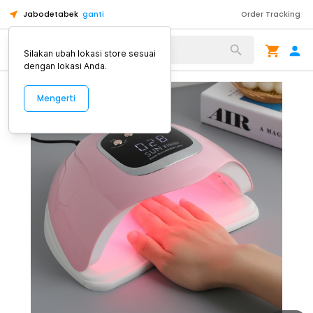
Jabodetabek
ganti
Order Tracking
Alat Kopi
Silakan ubah lokasi store sesuai
dengan lokasi Anda.
Mengerti