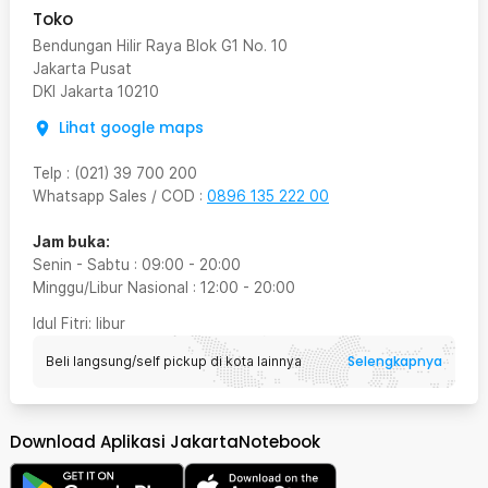
Toko
Bendungan Hilir Raya Blok G1 No. 10
Jakarta Pusat
DKI Jakarta
10210
Lihat google maps
Telp
:
(021) 39 700 200
Whatsapp Sales / COD
:
0896 135 222 00
Jam buka:
Senin - Sabtu
:
09:00
-
20:00
Minggu/Libur Nasional
:
12:00
-
20:00
Idul Fitri
: libur
Selengkapnya
Beli langsung/self pickup di kota lainnya
Download Aplikasi JakartaNotebook