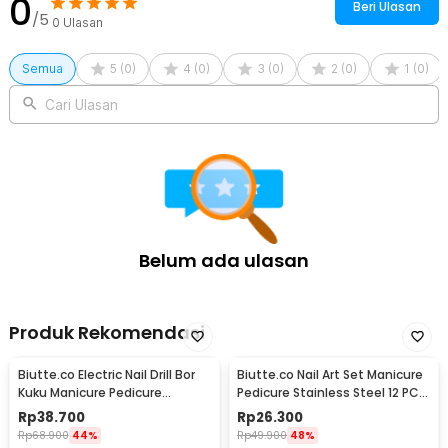
0
Beri Ulasan
/5
0
Ulasan
Semua
5
(
0
)
4
(
0
)
3
(
0
)
2
(
0
)
1
(
0
)
Cari Ulasan
Belum ada ulasan
Produk Rekomendasi
Biutte.co Electric Nail Drill Bor
Biutte.co Nail Art Set Manicure
Kuku Manicure Pedicure
Pedicure Stainless Steel 12 PCS
20000RPM - JMD-100
- 012A
Rp
38.700
Rp
26.300
Rp
68.900
44%
Rp
49.900
48%