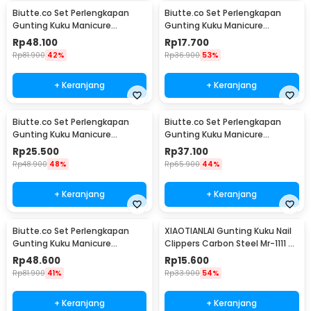
Biutte.co Set Perlengkapan
Biutte.co Set Perlengkapan
Gunting Kuku Manicure
Gunting Kuku Manicure
Pedicure Nail Clipper 18 PCS -
Pedicure Nail Clipper 7 PCS -
Rp
48.100
Rp
17.700
S0M020
S0M020
Rp
81.900
42%
Rp
36.900
53%
+ Keranjang
+ Keranjang
Biutte.co Set Perlengkapan
Biutte.co Set Perlengkapan
Gunting Kuku Manicure
Gunting Kuku Manicure
Pedicure Nail Clipper 10 PCS -
Pedicure Nail Clipper 12 PCS -
Rp
25.500
Rp
37.100
S0M020
S0M020
Rp
48.900
48%
Rp
65.900
44%
+ Keranjang
+ Keranjang
Biutte.co Set Perlengkapan
XIAOTIANLAI Gunting Kuku Nail
Gunting Kuku Manicure
Clippers Carbon Steel Mr-1111 -
Pedicure Nail Clipper 16 PCS -
XGK
Rp
48.600
Rp
15.600
S0M020
Rp
81.900
41%
Rp
33.900
54%
+ Keranjang
+ Keranjang