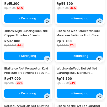
Clipper - MZ-020
MJZJD002QW
Rp
15.200
Rp
99.600
Rp
32.900
54%
Rp
152.900
35%
+ Keranjang
+ Keranjang
Xiaomi Mijia Gunting Kuku Nail
Biutte.co Alat Perawatan Kaki
Clipper Stainless Steel -
Manicure Pedicure Foot Care
MJZJD001QW
8in1 - IN1807
Rp
37.800
Rp
12.700
Rp
66.900
44%
Rp
28.900
57%
+ Keranjang
+ Keranjang
Biutte.co Alat Perawatan Kaki
Wattson&Webb Nail Art Set
Pedicure Treatment Set 20 in 1
Gunting Kuku Manicure
- GR5663
Pedicure 12 PCS - B07T
Rp
47.000
Rp
16.800
Rp
73.900
37%
Rp
35.900
54%
+ Keranjang
+ Keranjang
NelBeauty Nail Art Set Gunting
Biutte.co Nail Art Set Gunting