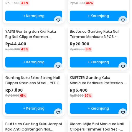
Rp
50.900
48%
Rp
58.900
46%
+ Keranjang
+ Keranjang
YASNI Gunting dan Kikir Kuku
Biutte.co Gunting Kuku Nail
Big Nail Clipper German
Trimmer Manicure 3 PCS -
Stainless Steel - J0087
SFZ2748
Rp
44.400
Rp
20.300
Rp
76.900
43%
Rp
40.900
51%
+ Keranjang
+ Keranjang
Gunting Kuku Extra Strong Nail
KNIFEZER Gunting Kuku
Clipper Stainless Steel - YEDC
Manicure Pedicure Professional
Stainless Steel - Y-02ZJQ
Rp
7.800
Rp
5.400
Rp
19.900
61%
Rp
15.900
67%
+ Keranjang
+ Keranjang
Biutte.co Gunting Kuku Jempol
Xiaomi Mijia 5in1 Manicure Nail
Kaki Anti Cantengan Nail
Clippers Trimmer Tool Set -