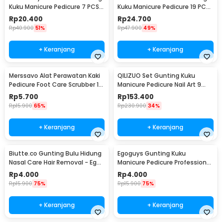
Kuku Manicure Pedicure 7 PCS -
Kuku Manicure Pedicure 19 PCS
7023D
- i7000D
Rp
20.400
Rp
24.700
Rp
40.900
51%
Rp
47.900
49%
+ Keranjang
+ Keranjang
Merssavo Alat Perawatan Kaki
QILIZUO Set Gunting Kuku
Pedicure Foot Care Scrubber 1
Manicure Pedicure Nail Art 9
PCS - HB07
PCS - 309
Rp
5.700
Rp
153.400
Rp
15.900
65%
Rp
230.900
34%
+ Keranjang
+ Keranjang
Biutte.co Gunting Bulu Hidung
Egoguys Gunting Kuku
Nasal Care Hair Removal - Ego-
Manicure Pedicure Professional
1
Stainless Steel - NT97
Rp
4.000
Rp
4.000
Rp
15.900
75%
Rp
15.900
75%
+ Keranjang
+ Keranjang