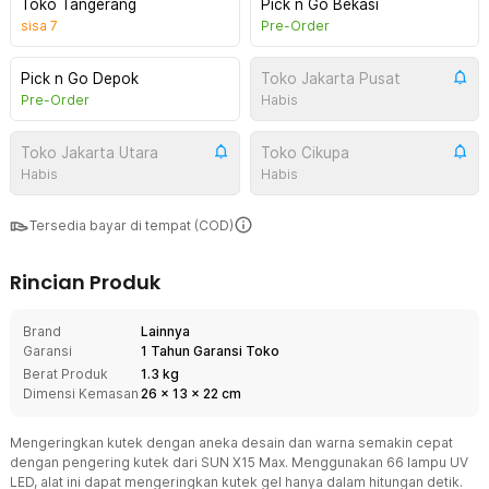
Toko Tangerang
Pick n Go Bekasi
sisa
7
Pre-Order
Pick n Go Depok
Toko Jakarta Pusat
Pre-Order
Habis
Toko Jakarta Utara
Toko Cikupa
Habis
Habis
Tersedia bayar di tempat (COD)
Rincian Produk
Brand
Lainnya
Garansi
1 Tahun Garansi Toko
Berat Produk
1.3 kg
Dimensi Kemasan
26
x
13
x
22
cm
Mengeringkan kutek dengan aneka desain dan warna semakin cepat
dengan pengering kutek dari SUN X15 Max. Menggunakan 66 lampu UV
LED, alat ini dapat mengeringkan kutek gel hanya dalam hitungan detik.