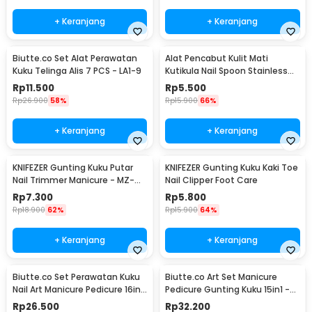
+ Keranjang
+ Keranjang
Biutte.co Set Alat Perawatan
Alat Pencabut Kulit Mati
Kuku Telinga Alis 7 PCS - LA1-9
Kutikula Nail Spoon Stainless
Steel
Rp
11.500
Rp
5.500
Rp
26.900
58%
Rp
15.900
66%
+ Keranjang
+ Keranjang
KNIFEZER Gunting Kuku Putar
KNIFEZER Gunting Kuku Kaki Toe
Nail Trimmer Manicure - MZ-
Nail Clipper Foot Care
017
Rp
7.300
Rp
5.800
Rp
18.900
62%
Rp
15.900
64%
+ Keranjang
+ Keranjang
Biutte.co Set Perawatan Kuku
Biutte.co Art Set Manicure
Nail Art Manicure Pedicure 16in1
Pedicure Gunting Kuku 15in1 -
- MJ1096-01
MR-6103
Rp
26.500
Rp
32.200