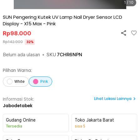
1 / 10
SUN Pengering Kutek UV Lamp Nail Dryer Sensor LCD
Display - X15 Max
-
Pink
Rp
98.000
Rp
142.900
32
%
Belum ada ulasan
•
SKU
7CHR6NPN
Pilihan Warna:
White
Pink
Lihat
Lokasi Lainnya
Informasi Stok:
Jabodetabek
Gudang Online
Toko Jakarta Barat
Tersedia
sisa
5