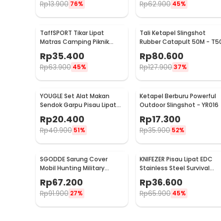
Rp
13.900
Rp
62.900
76%
45%
TaffSPORT Tikar Lipat
Tali Ketapel Slingshot
Matras Camping Piknik
Rubber Catapult 50M - T5
Waterproof Mat 1.4x1.52M -
Rp
35.400
Rp
80.600
FS-007
Rp
63.900
Rp
127.900
45%
37%
YOUGLE Set Alat Makan
Ketapel Berburu Powerful
Sendok Garpu Pisau Lipat
Outdoor Slingshot - YR016
Cutlery Set 3 PCS - A009
Rp
20.400
Rp
17.300
Rp
40.900
Rp
35.900
51%
52%
SGODDE Sarung Cover
KNIFEZER Pisau Lipat EDC
Mobil Hunting Military
Stainless Steel Survival
Camouflage Nets 4x2M -
Outdoor Knife - 440C
Rp
67.200
Rp
36.600
GE211
Rp
91.900
Rp
65.900
27%
45%