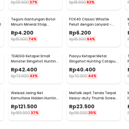
Rp
131.900
Rp
18.900
37%
63%
Tegoni Gantungan Botol
FOX40 Classic Whistle
0
Minum Mineral Strap
Peluit dengan Lanyard -
Carabiner Belt Hanger - E-
CMG04
Rp
4.200
Rp
6.200
1130
Rp
15.900
Rp
16.900
74%
64%
TEAEGG Ketapel Small
Piaoyu Ketapel Metal
Monster Slingshot Hunting
Slingshot Hunting Catapult
Catapult - JH8171
- 1123
Rp
42.400
Rp
40.400
Rp
73.900
Rp
70.900
43%
44%
Welead Jaring Net
Meltalk Jepit Tenda Terpal
Kamuflase Hidden Hunting
Heavy-duty Thumb Screw
Shooting Car Cover
Clips 10 PCS - ME30
Rp
121.500
Rp
23.500
300x500cm
Rp
189.900
Rp
36.000
37%
35%