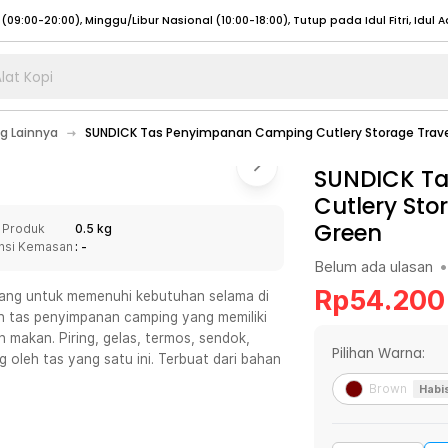
lat Kopi
umat (07:00 - 20:00), Sabtu - Minggu (08:00 - 20:00), Tutup pada Idul Fitri
Sele
g Lainnya
SUNDICK Tas Penyimpanan Camping Cutlery Storage Travel
:00 - 20:00), Sabtu - Minggu/ Libur Nasional (08:00 - 17:00)
Selengkapnya
:00 - 20:00), Sabtu - Minggu/ Libur Nasional (08:00 - 17:00)
SUNDICK T
Selengkapnya
Cutlery Sto
 (09:00-20:00), Minggu/Libur Nasional (12:00-20:00), Tutup pada Idul Fitri
Sele
Green
 Produk
0.5 kg
 (09:00-20:00), Minggu/Libur Nasional (12:00-20:00), Tutup pada Idul Fitri
Sele
nsi Kemasan
: -
Belum ada ulasan
•
Rp
54.200
ang untuk memenuhi kebutuhan selama di
n tas penyimpanan camping yang memiliki
makan. Piring, gelas, termos, sendok,
umat (07:00 - 20:00), Sabtu - Minggu (08:00 - 20:00), Tutup pada Idul Fitri
Sele
Pilihan Warna:
 oleh tas yang satu ini. Terbuat dari bahan
:00 - 20:00), Sabtu - Minggu/ Libur Nasional (08:00 - 17:00)
Selengkapnya
Brown
Habi
:00 - 20:00), Sabtu - Minggu/ Libur Nasional (08:00 - 17:00)
Selengkapnya