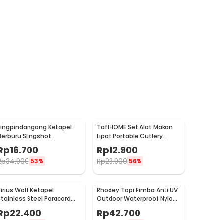
Jingpindangong Ketapel
TaffHOME Set Alat Makan
Berburu Slingshot
Lipat Portable Cutlery
Aluminium Alloy - OD-014
Stainless Steel 410 - AOTU
Rp
16.700
Rp
12.900
Rp
34.900
Rp
28.900
53%
56%
Sirius Wolf Ketapel
Rhodey Topi Rimba Anti UV
Stainless Steel Paracord
Outdoor Waterproof Nylon
Desain Serigala - HW-
Boonie Hat - AFS5
Rp
22.400
Rp
42.700
GJ049