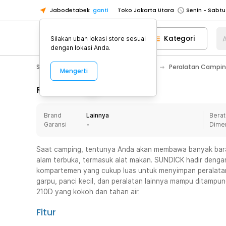
Jabodetabek
ganti
Toko Jakarta Utara
Toko Tangerang
Kategori
A
Silakan ubah lokasi store sesuai
Toko Cikupa
dengan lokasi Anda.
Pick n Go Jakarta Barat
Senin - J
Sport & Outdoor
Camping & Hiking
Peralatan Campin
Mengerti
Pick n Go Bekasi
Senin - Jumat (08
Pick n Go Depok
Senin - Jumat (08
Rincian Produk
Toko Jakarta Pusat
Senin - Sabtu
Brand
Lainnya
Berat
Toko Jakarta Barat
Senin - Sabtu
Garansi
-
Dime
Toko Jakarta Utara
Toko Tangerang
Saat camping, tentunya Anda akan membawa banyak bar
alam terbuka, termasuk alat makan. SUNDICK hadir denga
Toko Cikupa
kompartemen yang cukup luas untuk menyimpan peralatan 
Pick n Go Jakarta Barat
Senin - J
garpu, panci kecil, dan peralatan lainnya mampu ditampung
210D yang kokoh dan tahan air.
Pick n Go Bekasi
Senin - Jumat (08
Pick n Go Depok
Senin - Jumat (08
Fitur