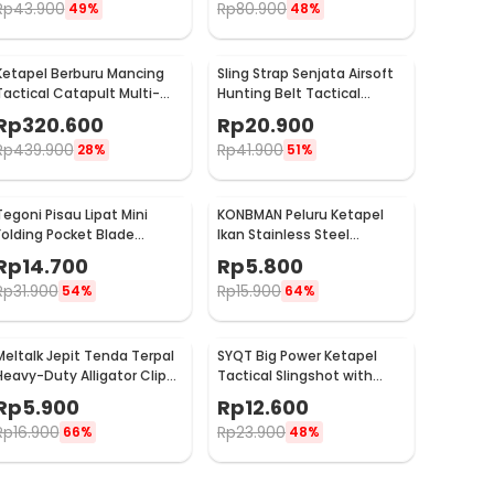
Rp
43.900
Rp
80.900
49%
48%
Ketapel Berburu Mancing
Sling Strap Senjata Airsoft
Tactical Catapult Multi-
Hunting Belt Tactical
shot - KMSS
Military
Rp
320.600
Rp
20.900
Rp
439.900
Rp
41.900
28%
51%
Tegoni Pisau Lipat Mini
KONBMAN Peluru Ketapel
Folding Pocket Blade
Ikan Stainless Steel
Survival Outdoor Knife -
Slingshot Dart 1 PCS -
Rp
14.700
Rp
5.800
EO02732
KN830
Rp
31.900
Rp
15.900
54%
64%
Meltalk Jepit Tenda Terpal
SYQT Big Power Ketapel
Heavy-Duty Alligator Clips
Tactical Slingshot with
10 PCS - ME30
Laser Sight - SSGX
Rp
5.900
Rp
12.600
Rp
16.900
Rp
23.900
66%
48%