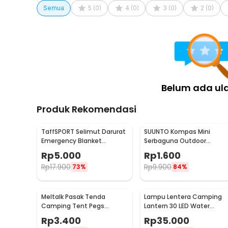
Semua
5
(
0
)
4
(
0
)
3
(
0
)
2
(
0
)
Belum ada ul
Produk Rekomendasi
TaffSPORT Selimut Darurat
SUUNTO Kompas Mini
Emergency Blanket
Serbaguna Outdoor
Thermal 130x210cm - SL03-
Camping Hiking for Watch
Rp
5.000
Rp
1.600
001
Strap
Rp
17.900
Rp
9.900
73%
84%
Meltalk Pasak Tenda
Lampu Lentera Camping
Camping Tent Pegs
Lantern 30 LED Water
Aluminium 18cm 1 PCS
Resistant - GY18
Rp
3.400
Rp
35.000