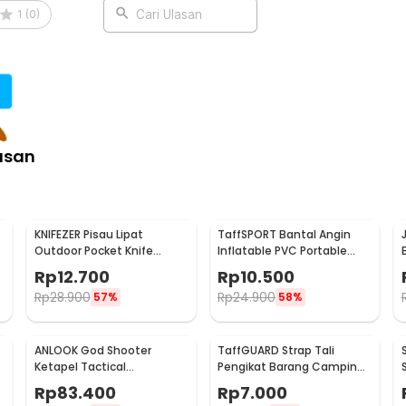
1
(
0
)
Cari Ulasan
asan
KNIFEZER Pisau Lipat
TaffSPORT Bantal Angin
Outdoor Pocket Knife
Inflatable PVC Portable
Survival Tool with
Neck Pillow High Rest -
Rp
12.700
Rp
10.500
Carabiner - W24
H0T019
Rp
28.900
Rp
24.900
57%
58%
ANLOOK God Shooter
TaffGUARD Strap Tali
Ketapel Tactical
Pengikat Barang Camping
Aluminium - TLZ-001
Rope Steel Quick Hook 2M -
Rp
83.400
Rp
7.000
BC098K