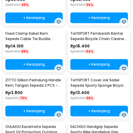
Rp
65.900
45%
Rp
79.000
34%
+ Keranjang
+ Keranjang
Fixed Clamp Kabel Rem
TaffSPORT Pembersih Rantai
Sepeda Cable Tie Buckle
Sepeda Bicycle Chain Cleaner
Organizer 5 PCS
Scrubber - YHW10-258
Rp
14.100
Rp
16.400
Rp
30.900
55%
Rp
34.900
54%
+ Keranjang
+ Keranjang
ZITTO Silikon Pelindung Handle
TaffSPORT Cover Jok Sadel
Rem Tangan Sepeda 2 PCS -
Sepeda Sporty Sponge Bicycle
M187
Seat Universal - HM847
Rp
3.800
Rp
13.400
Rp
14.900
75%
Rp
29.900
56%
+ Keranjang
+ Keranjang
OULAIOU Kacamata Sepeda
EACHGO Handgrip Sepeda
Sport UV Protection Outdoor
Sporty Bike Handlebar Grip