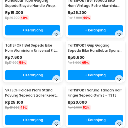
Handlebar Tape Gagang
TaffSPORT Bel Sepeda Bike
Sepeda Bicycle Handle Wrap
Horn Vintage Retro Aluminium
2M 30mm 2 PCS - GH-081H
Alloy 85dB - CL-05
Rp
15.300
Rp
25.200
Rp
29.900
49%
Rp
48.900
49%
+ Keranjang
+ Keranjang
TaffSPORT Bel Sepeda Bike
TaffSPORT Grip Gagang
Horn Aluminium Universal Fit
Sepeda Bike Handlebar Spons
85dB - CL-6
Grip 1 Pair - GH-081H
Rp
7.600
Rp
5.600
Rp
17.900
58%
Rp
15.900
65%
+ Keranjang
+ Keranjang
VKTECH Folded Pram Stand
TaffSPORT Sarung Tangan Half
Payung Sepeda Stroller Kereta
Finger Sepeda Gym L - TSTS
Bayi - LS4G
Rp
25.100
Rp
20.000
Rp
48.900
49%
Rp
40.900
52%
+ Keranjang
+ Keranjang