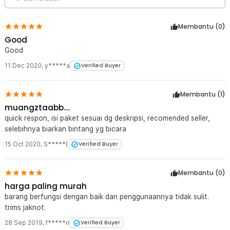
1 x Baterai CR2032
1 x Panduan Penggunaan
Membantu (
0
)
Good
Good
11 Dec 2020
,
y*****a
Verified Buyer
Membantu (
1
)
muangztaabb....
quick respon, isi paket sesuai dg deskripsi, recomended seller,
selebihnya biarkan bintang yg bicara
15 Oct 2020
,
S*****I
Verified Buyer
Membantu (
0
)
harga paling murah
barang berfungsi dengan baik dan penggunaannya tidak sulit.
trims jaknot.
28 Sep 2019
,
f*****n
Verified Buyer