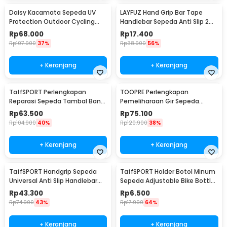
Daisy Kacamata Sepeda UV
LAYFUZ Hand Grip Bar Tape
Protection Outdoor Cycling
Handlebar Sepeda Anti Slip 2
Sunglasses - X7
Roll - 70616
Rp
68.000
Rp
17.400
Rp
107.900
37%
Rp
38.900
56%
+ Keranjang
+ Keranjang
TaffSPORT Perlengkapan
TOOPRE Perlengkapan
Reparasi Sepeda Tambal Ban
Pemeliharaan Gir Sepeda
16 in 1 - PP06S
Hydraulic Brake Bleed Kit - 2021
Rp
63.500
Rp
75.100
Rp
104.900
40%
Rp
120.900
38%
+ Keranjang
+ Keranjang
TaffSPORT Handgrip Sepeda
TaffSPORT Holder Botol Minum
Universal Anti Slip Handlebar
Sepeda Adjustable Bike Bottle
Grip - BT1001
Cage - 16006
Rp
43.300
Rp
6.500
Rp
74.900
43%
Rp
17.900
64%
+ Keranjang
+ Keranjang