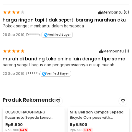
Membantu (
0
)
Harga ringan tapi tidak seperti barang murahan aku
Pokok sangat membantu dalam bersepeda
26 Sep 2019
,
D*****o
Verified Buyer
Membantu (
1
)
murah di banding toko online lain dengan tipe sama
barang sangat bagus dan pengoperasiannya cukup mudah
23 Sep 2019
,
f*****n
Verified Buyer
Produk Rekomendasi
OULAIOU HAOGHIMENG
MTB Bell dan Kompas Sepeda
Kacamata Sepeda Lensa
Bicycle Compass with
Mercury Cycling Outdoor Sport
Trumpet Bell Aluminium -
Rp
5.800
Rp
6.500
- 3015
R2194
Rp
15.900
64%
Rp
17.900
64%