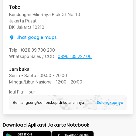
Toko
Bendungan Hilir Raya Blok G1 No. 10
Jakarta Pusat
DKI Jakarta
10210
Lihat google maps
Telp
:
(021) 39 700 200
Whatsapp Sales / COD
:
0896 135 222 00
Jam buka:
Senin - Sabtu
:
09:00
-
20:00
Minggu/Libur Nasional
:
12:00
-
20:00
Idul Fitri
: libur
Selengkapnya
Beli langsung/self pickup di kota lainnya
Download Aplikasi JakartaNotebook