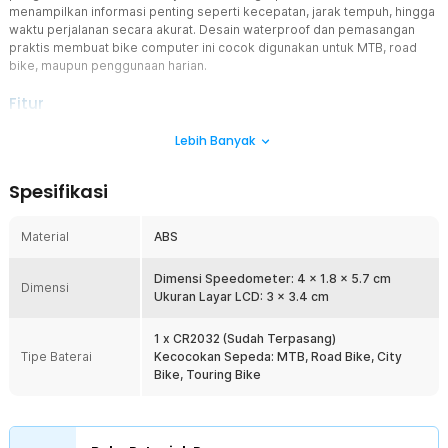
menampilkan informasi penting seperti kecepatan, jarak tempuh, hingga
waktu perjalanan secara akurat. Desain waterproof dan pemasangan
praktis membuat bike computer ini cocok digunakan untuk MTB, road
bike, maupun penggunaan harian.
Fitur
Informasi Real Time Lebih Lengkap
Lebih Banyak
Speedometer sepeda ini mampu menampilkan berbagai data
digital penting secara real time seperti kecepatan saat ini,
Spesifikasi
kecepatan maksimum, rata-rata kecepatan, odometer, trip meter,
hingga stopwatch. Informasi yang akurat membantu Anda
memantau performa berkendara dengan lebih mudah. Cocok
Material
ABS
digunakan untuk commuting, touring, maupun olahraga sepeda.
Layar LCD Backlight Lebih Jelas
Dimensi Speedometer: 4 x 1.8 x 5.7 cm
Dimensi
Dilengkapi layar LCD dengan backlight terang sehingga tampilan
Ukuran Layar LCD: 3 x 3.4 cm
tetap mudah dibaca pada siang maupun malam hari. Display yang
jelas membantu pengguna melihat informasi dengan cepat tanpa
1 x CR2032 (Sudah Terpasang)
mengganggu fokus saat berkendara. Sangat nyaman digunakan
Tipe Baterai
Kecocokan Sepeda: MTB, Road Bike, City
untuk aktivitas outdoor dan perjalanan jarak jauh.
Bike, Touring Bike
Waterproof untuk Berbagai Kondisi
Speedometer ini memiliki fitur waterproof yang membantu
melindungi komponen dari cipratan air dan kelembapan saat