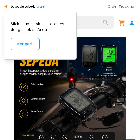
Jabodetabek
ganti
Order Tracking
Alat Kopi
Silakan ubah lokasi store sesuai
dengan lokasi Anda.
Mengerti