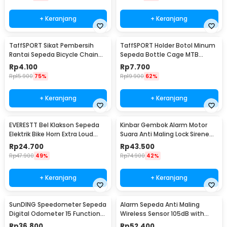
+ Keranjang
+ Keranjang
TaffSPORT Sikat Pembersih
TaffSPORT Holder Botol Minum
Rantai Sepeda Bicycle Chain
Sepeda Bottle Cage MTB
Cleaning Brush - YQ012
Adjustable - TMD05B
Rp
4.100
Rp
7.700
Rp
15.900
75%
Rp
19.900
62%
+ Keranjang
+ Keranjang
EVERESTT Bel Klakson Sepeda
Kinbar Gembok Alarm Motor
Elektrik Bike Horn Extra Loud
Suara Anti Maling Lock Sirene
95dB - SB-205
10mm - GA14
Rp
24.700
Rp
43.500
Rp
47.900
49%
Rp
74.900
42%
+ Keranjang
+ Keranjang
SunDING Speedometer Sepeda
Alarm Sepeda Anti Maling
Digital Odometer 15 Function
Wireless Sensor 105dB with
LCD Display - SD-548B
Remote Control - TE-168
Rp
36.800
Rp
52.400