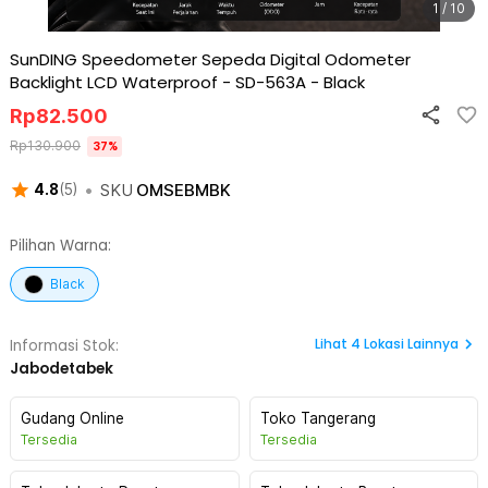
1 / 10
SunDING Speedometer Sepeda Digital Odometer
Backlight LCD Waterproof - SD-563A
-
Black
Rp
82.500
Rp
130.900
37
%
•
SKU
OMSEBMBK
4.8
(
5
)
Pilihan Warna:
Black
Lihat
4
Lokasi Lainnya
Informasi Stok:
Jabodetabek
Gudang Online
Toko Tangerang
Tersedia
Tersedia