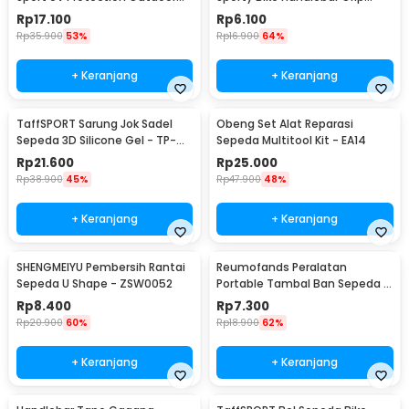
Cycling Sunglasses - AJ1
Silicone 1 Pair - STD
Rp
17.100
Rp
6.100
Rp
35.900
53%
Rp
16.900
64%
+ Keranjang
+ Keranjang
TaffSPORT Sarung Jok Sadel
Obeng Set Alat Reparasi
Sepeda 3D Silicone Gel - TP-
Sepeda Multitool Kit - EA14
ZT01
Rp
21.600
Rp
25.000
Rp
38.900
45%
Rp
47.900
48%
+ Keranjang
+ Keranjang
SHENGMEIYU Pembersih Rantai
Reumofands Peralatan
Sepeda U Shape - ZSW0052
Portable Tambal Ban Sepeda -
RM21388
Rp
8.400
Rp
7.300
Rp
20.900
60%
Rp
18.900
62%
+ Keranjang
+ Keranjang