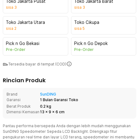
Toko Jakarta Pusat
Toko Jakarta Barat
sisa
3
sisa
3
Toko Jakarta Utara
Toko Cikupa
sisa
2
sisa
5
Pick n Go Bekasi
Pick n Go Depok
Pre-Order
Pre-Order
Tersedia bayar di tempat (COD)
Rincian Produk
Brand
SunDING
Garansi
1 Bulan Garansi Toko
Berat Produk
0.2 kg
Dimensi Kemasan
13
x
9
x
6
cm
Pantau performa bersepeda Anda dengan lebih mudah menggunakan
SunDING Speedometer Sepeda LCD Backlight. Dilengkapi fitur
pengukuran real time dan layar LCD terang, speedometer ini membantu