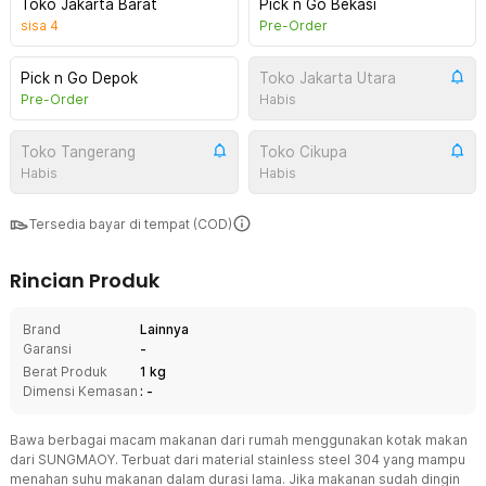
Toko Jakarta Barat
Pick n Go Bekasi
sisa
4
Pre-Order
Pick n Go Depok
Toko Jakarta Utara
Pre-Order
Habis
Toko Tangerang
Toko Cikupa
Habis
Habis
Tersedia bayar di tempat (COD)
Rincian Produk
Brand
Lainnya
Garansi
-
Berat Produk
1 kg
Dimensi Kemasan
: -
Bawa berbagai macam makanan dari rumah menggunakan kotak makan
dari SUNGMAOY. Terbuat dari material stainless steel 304 yang mampu
menahan suhu makanan dalam durasi lama. Jika makanan sudah dingin