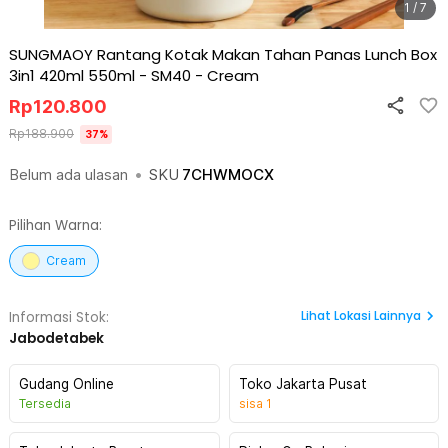
1 / 7
SUNGMAOY Rantang Kotak Makan Tahan Panas Lunch Box
3in1 420ml 550ml - SM40
-
Cream
Rp
120.800
Rp
188.900
37
%
Belum ada ulasan
•
SKU
7CHWMOCX
Pilihan Warna:
Cream
Lihat
Lokasi Lainnya
Informasi Stok:
Jabodetabek
Gudang Online
Toko Jakarta Pusat
Tersedia
sisa
1