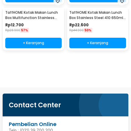
TaffHOME Kotak Makan Lunch
TaffHOME Kotak Makan Lunch
Box Multifunction Stainless
Box Stainless Steel 410 650ml
Steel 304 550ml - AC-21
- HS410
Rp
12.700
Rp
22.600
Rp
28.900
57%
Rp
44.900
50%
+ Keranjang
+ Keranjang
Beli Sekarang
Contact Center
Pembelian Online
Telp : (021) 39 700 200