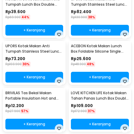
Tumpah Lunch Box Double
Tumpah Stainless Steel Lunch
Layer 3 Grid 1.2L - HF225
Box 4 Grid 1.5L - UP4
Rp
39.600
Rp
82.400
Rp
69.900
44%
Rp
130.900
38%
+ Keranjang
+ Keranjang
UPORS Kotak Makan Anti
ACEBON Kotak Makan Lunch
Tumpah Stainless Steel Lunch
Box Foldable Silicone Single
Box 3 Grid 1.3L - UP3
Layer 550ml - ACB55
Rp
73.200
Rp
25.600
Rp
103.900
30%
Rp
48.900
48%
+ Keranjang
+ Keranjang
BRIVILAS Tas Bekal Makan
LOVE KITCHEN LIFE Kotak Makan
Portable Insulation Hot and
Tahan Panas Lunch Box Double
Cold Lunch Bag - EI23
Layer - YM8686/YM9645
Rp
12.200
Rp
109.000
Rp
27.900
57%
Rp
172.900
37%
+ Keranjang
+ Keranjang