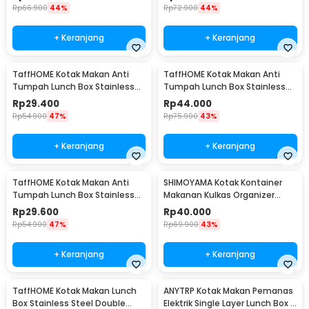
Rp
66.900
44%
Rp
72.900
44%
+ Keranjang
+ Keranjang
TaffHOME Kotak Makan Anti
TaffHOME Kotak Makan Anti
Tumpah Lunch Box Stainless
Tumpah Lunch Box Stainless
Steel 304 350ml - KT046
Steel 304 850ml - KT273
Rp
29.400
Rp
44.000
Rp
54.900
47%
Rp
75.900
43%
+ Keranjang
+ Keranjang
TaffHOME Kotak Makan Anti
SHIMOYAMA Kotak Kontainer
Tumpah Lunch Box Stainless
Makanan Kulkas Organizer
Steel 304 350ml - KT273
Drainer with Lid 1.7L - RFS49
Rp
29.600
Rp
40.000
Rp
54.900
47%
Rp
69.900
43%
+ Keranjang
+ Keranjang
TaffHOME Kotak Makan Lunch
ANYTRP Kotak Makan Pemanas
Box Stainless Steel Double
Elektrik Single Layer Lunch Box 2