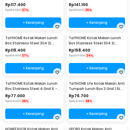
Layer 1.4L Grid 4 - J274
Bowl 1.2L - DFH-C01
Rp
117.400
Rp
141.100
Rp
183.900
37%
Rp
214.900
35%
+ Keranjang
+ Keranjang
TaffHOME Kotak Makan Lunch
TaffHOME Kotak Makan Lunch
Box Stainless Steel 304 2L
Box Stainless Steel 304 2L
Single Compartment - HS233
Triple Compartment - HS233
Rp
119.400
Rp
158.400
Rp
186.900
37%
Rp
237.900
34%
+ Keranjang
+ Keranjang
TaffHOME Kotak Makan Lunch
TaffHOME Life Kotak Makan Anti
Box Stainless Steel 4 Grid 1L -
Tumpah Lunch Box 3 Grid 1.5L -
LB0919
CPL050
Rp
77.000
Rp
76.700
Rp
123.900
38%
Rp
122.900
38%
+ Keranjang
+ Keranjang
HOMEFAVOR Kotak Makan Anti
UPORS Kotak Makan Anti