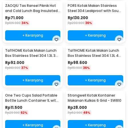
ZAOQIU Tas Ransel Piknik Hot
PORS Kotak Makan Stainless
and Cold Lunch Bag Insulated
Steel 304 Leakproof with Soup
Backpack - YY29
Bowl 5 Grid - P-5
Rp
71.000
Rp
130.200
Rp
106.900
34%
Rp
200.900
36%
+ Keranjang
+ Keranjang
TaffHOME Kotak Makan Lunch
TaffHOME Kotak Makan Lunch
Box Stainless Steel 304 1.3L 3
Box Stainless Steel 304 1.3L 4
Grid - U-4
Grid - U-4
Rp
92.000
Rp
98.600
Rp
143.900
37%
Rp
151.900
36%
+ Keranjang
+ Keranjang
One Two Cups Salad Portable
Strongwell Kotak Kontainer
Bottle Lunch Container 1L with
Makanan Kulkas 6 Grid - SW810
Fork - RF20
Rp
11.500
Rp
28.000
Rp
29.900
62%
Rp
52.900
48%
+ Keranjang
+ Keranjang