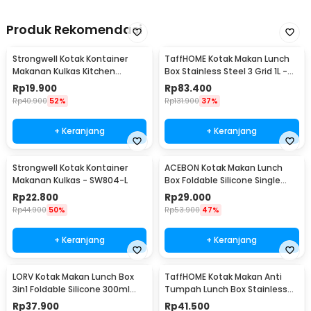
Produk Rekomendasi
Strongwell Kotak Kontainer
TaffHOME Kotak Makan Lunch
Makanan Kulkas Kitchen
Box Stainless Steel 3 Grid 1L -
Storage Food Box - SW804-M
OU1000
Rp
19.900
Rp
83.400
Rp
40.900
52%
Rp
131.900
37%
+ Keranjang
+ Keranjang
Strongwell Kotak Kontainer
ACEBON Kotak Makan Lunch
Makanan Kulkas - SW804-L
Box Foldable Silicone Single
Layer 800ml - TN99
Rp
22.800
Rp
29.000
Rp
44.900
50%
Rp
53.900
47%
+ Keranjang
+ Keranjang
LORV Kotak Makan Lunch Box
TaffHOME Kotak Makan Anti
3in1 Foldable Silicone 300ml
Tumpah Lunch Box Stainless
600ml 1200ml - B1
Steel 304 850ml - KT046
Rp
37.900
Rp
41.500