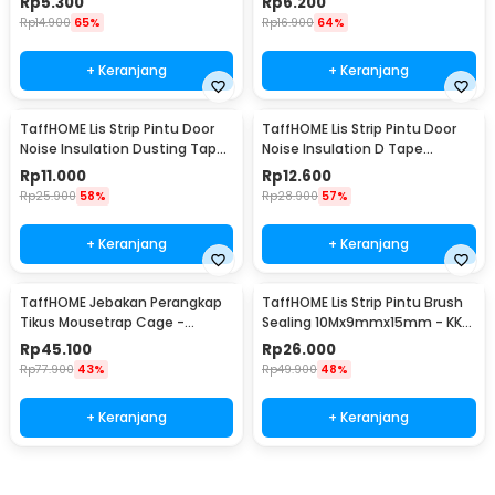
Rp
5.300
Rp
6.200
Rp
14.900
65%
Rp
16.900
64%
+ Keranjang
+ Keranjang
TaffHOME Lis Strip Pintu Door
TaffHOME Lis Strip Pintu Door
Noise Insulation Dusting Tape
Noise Insulation D Tape
5Mx9mmx9mm - KK-061
9x6mm 10M - KK-062
Rp
11.000
Rp
12.600
Rp
25.900
58%
Rp
28.900
57%
+ Keranjang
+ Keranjang
TaffHOME Jebakan Perangkap
TaffHOME Lis Strip Pintu Brush
Tikus Mousetrap Cage -
Sealing 10Mx9mmx15mm - KK-
HU1999
061
Rp
45.100
Rp
26.000
Rp
77.900
43%
Rp
49.900
48%
+ Keranjang
+ Keranjang