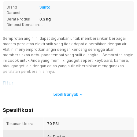
Brand
Sunto
Garansi
-
Berat Produk
0.3 kg
Dimensi Kemasan
: -
Semprotan angin ini dapat digunakan untuk membersihkan berbagai
macam peralatan elektronik yang tidak dapat dibersihkan dengan air.
Alat ini menyemprotkan angin dengan kencang sehingga akan
membersihkan debu pada tempat yang sulit dijangkau. Semprotan angin
ini cocok untuk Anda yang memiliki gadget seperti keyboard, kamera,
atau gadget lain dengan celah yang sulit dibersihkan menggunakan
peralatan pembersih lainnya.
Fitur
Tekanan 70 PSI
Lebih Banyak
Semprotan angin ini dapat mengeluarkan udara dengan tekanan
hingga 70 PSI. Kekuatan semprotan ini cukup kencang untuk
Spesifikasi
mengeluarkan debu dan kotoran yang terselip. Anda pun dapat
membersihkan peralatan Anda dengan optimal.
Tekanan Udara
70 PSI
Ideal Membersihkan Barang Elektronik
Semprotan angin ini sangat cocok digunakan untuk membersihkan
berbagai macam peralatan elektronik yang tidak dapat dibersihkan
Air Duster: