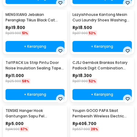
MENGXIANG Jebakan
Lazyishhouse Kantong Mesin
Perangkap Tikus Black Cat
Cuci Laundry Shoes Washing
Mousetrap 2 PCS - JB56
Mesh Bag - 62319
Rp
19.800
Rp
18.500
Rp
39.900
51%
Rp
37.900
52%
+ Keranjang
+ Keranjang
TaffPACK Lis Strip Pintu Door
CJSJ Gembok Brankas Rotary
Noise Insulation Sealing Tape
Padlock Digit Combination
5Mx3cm - B35
Padlock - CH-209
Rp
11.000
Rp
18.300
Rp
25.900
58%
Rp
37.900
52%
+ Keranjang
+ Keranjang
TENSKE Hanger Hook
Youpin GOOD PAPA Sikat
Gantungan Sapu Pel
Pembersih Wireless Electric
Multifungsi 1 PCS - GF-016
Cleaning - CL99
Rp
5.000
Rp
406.700
Rp
14.900
67%
Rp
557.900
28%