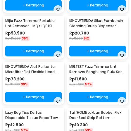
+ Keranjang
+ Keranjang
Mijia Fuzz Trimmer Portable
ISHOWTIENDA Sikat Pembersih
Lint Remover - MQXJQ01KL
Cleaning Brush Dispenser
Sabun Air - S0026
Rp
93.900
Rp
20.700
Rp
145.900
36%
Rp
41.900
51%
+ Keranjang
+ Keranjang
ISHOWTIENDA Alat Pel Lantai
MELTSET Fuzz Trimmer Lint
Microfiber Flat Flexible Head
Remover Penghilang Bulu Serat
with Bucket - FMI60
Kain - CV8805
Rp
73.200
Rp
11.600
Rp
118.900
39%
Rp
26.900
57%
+ Keranjang
+ Keranjang
Lazy Rag Tisu Kertas
TaffHOME Lakban Rubber Flex
Disposable Tissue Paper Towel
Door Seal Strip Bottom
1 Roll (50 Helai) - MB104P
Waterproof 25mmx5M - TP39
Rp
12.500
Rp
10.300
Rp
28.900
57%
Rp
24.900
59%