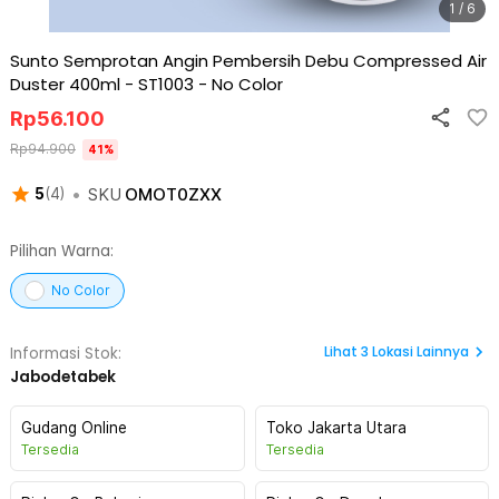
1 / 6
Sunto Semprotan Angin Pembersih Debu Compressed Air
Duster 400ml - ST1003
-
No Color
Rp
56.100
Rp
94.900
41
%
•
SKU
OMOT0ZXX
5
(
4
)
Pilihan Warna:
No Color
Lihat
3
Lokasi Lainnya
Informasi Stok:
Jabodetabek
Gudang Online
Toko Jakarta Utara
Tersedia
Tersedia