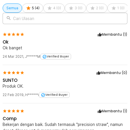
Semua
5
(
4
)
4
(
0
)
3
(
0
)
2
(
0
)
1
(
0
)
Cari Ulasan
Membantu (
1
)
Ok
Ok banget
24 Mar 2021
,
J*****M
Verified Buyer
Membantu (
0
)
SUNTO
Produk OK.
22 Feb 2019
,
H*****i
Verified Buyer
Membantu (
1
)
Comp
Bekerjan dengan baik. Sudah termasuk "precision straw", namun