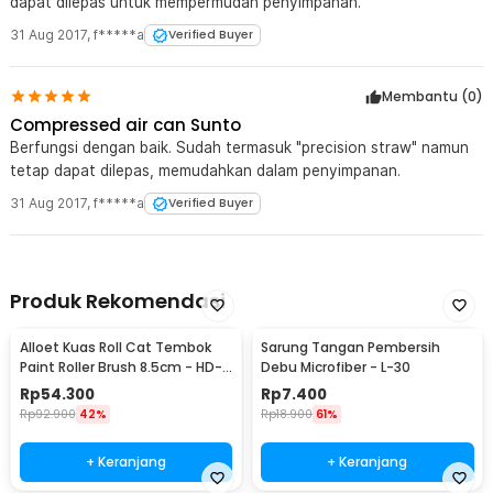
dapat dilepas untuk mempermudah penyimpanan.
31 Aug 2017
,
f*****a
Verified Buyer
Membantu (
0
)
Compressed air can Sunto
Berfungsi dengan baik. Sudah termasuk "precision straw" namun
tetap dapat dilepas, memudahkan dalam penyimpanan.
31 Aug 2017
,
f*****a
Verified Buyer
Produk Rekomendasi
Alloet Kuas Roll Cat Tembok
Sarung Tangan Pembersih
Paint Roller Brush 8.5cm - HD-
Debu Microfiber - L-30
TVYQS
Rp
54.300
Rp
7.400
Rp
92.900
42%
Rp
18.900
61%
+ Keranjang
+ Keranjang