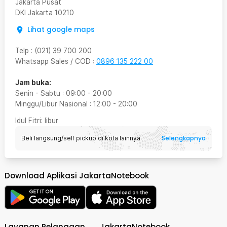
Jakarta Pusat
DKI Jakarta
10210
Lihat google maps
Telp
:
(021) 39 700 200
Whatsapp Sales / COD
:
0896 135 222 00
Jam buka:
Senin - Sabtu
:
09:00
-
20:00
Minggu/Libur Nasional
:
12:00
-
20:00
Idul Fitri
: libur
Selengkapnya
Beli langsung/self pickup di kota lainnya
Download Aplikasi JakartaNotebook
Layanan Pelanggan
JakartaNotebook