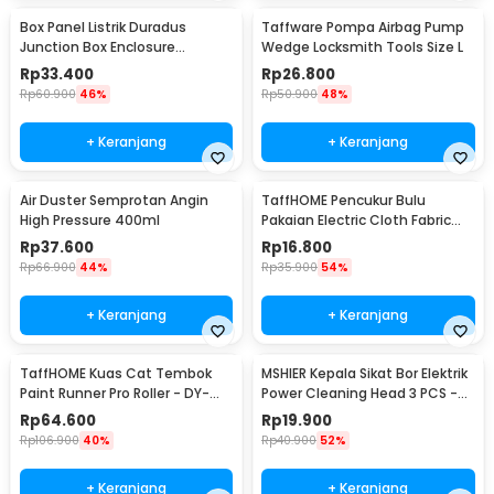
Box Panel Listrik Duradus
Taffware Pompa Airbag Pump
Junction Box Enclosure
Wedge Locksmith Tools Size L
Waterproof 158x90mm - B1589
Rp
33.400
Rp
26.800
Rp
60.900
46%
Rp
50.900
48%
+ Keranjang
+ Keranjang
Air Duster Semprotan Angin
TaffHOME Pencukur Bulu
High Pressure 400ml
Pakaian Electric Cloth Fabric
Shaver - FL-188
Rp
37.600
Rp
16.800
Rp
66.900
44%
Rp
35.900
54%
+ Keranjang
+ Keranjang
TaffHOME Kuas Cat Tembok
MSHIER Kepala Sikat Bor Elektrik
Paint Runner Pro Roller - DY-
Power Cleaning Head 3 PCS -
526
DB003
Rp
64.600
Rp
19.900
Rp
106.900
40%
Rp
40.900
52%
+ Keranjang
+ Keranjang