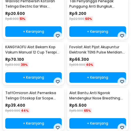
WaxVac Pembersih Kotoran
Tali Penyangga Penegak
Telinga Electric Ear Wax
Punggung Anti Bungkuk
Vacuum Silicon Tip - 682
Posture Corrector Size S
Rp
20.600
Rp
9.200
Rp
41.900
51%
Rp
22.900
60%
+ Keranjang
+ Keranjang
KANGYAOFU Alat Bekam Kop
Fovolat Alat Pijat Akupuntur
Vakum Manual 12 Cup Terapi
Elektronik TENS Pulse Meridian
Cupping Set - KN12
Massager - SY-D2-116
Rp
70.100
Rp
66.300
Rp
113.900
39%
Rp
108.900
40%
+ Keranjang
+ Keranjang
TaffOmicron Alat Pemeriksa
Alat Bantu Anti Ngorok
Telinga Otoskop Ear Scope
Mendengkur Nose Breathing
with LED Light - KT-GF08HA
Stop Snoring 4 PCS
Rp
39.400
Rp
5.600
Rp
69.900
44%
Rp
15.900
65%
+ Keranjang
+ Keranjang