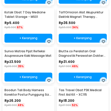
Kotak Obat 7 Day Medicine
TaffOmicron Alat Akupunktur
Tablet Storage - MS01
Elektrik Magnet Therapy
Battery - DF-618
Rp
5.400
Rp
36.500
Rp
15.900
67%
Rp
55.000
34%
+ Keranjang
+ Keranjang
Sunvo Matras Pijat Refleksi
Biutte.co Peralatan Oral
Acupressure Kaki Massage Mat
Diagnostik Perawatan Dokter
Gigi Dental 5in1 - 7CKQ01
Rp
23.500
Rp
31.400
Rp
36.000
35%
Rp
57.900
46%
+ Keranjang
+ Keranjang
Boodun Tali Body Harness
Tas Travel Obat P3K Medical
Korektor Postur Punggung Size
First Aid Kit - XC115
M - BBJ-15
Rp
26.200
Rp
18.200
Rp
49.900
48%
Rp
37.900
52%