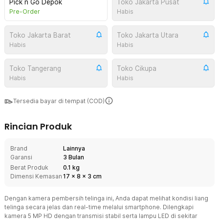
Pick n Go Depok
Toko Jakarta Pusat
Pre-Order
Habis
Toko Jakarta Barat
Toko Jakarta Utara
Habis
Habis
Toko Tangerang
Toko Cikupa
Habis
Habis
Tersedia bayar di tempat (COD)
Rincian Produk
Brand
Lainnya
Garansi
3 Bulan
Berat Produk
0.1 kg
Dimensi Kemasan
17
x
8
x
3
cm
Dengan kamera pembersih telinga ini, Anda dapat melihat kondisi liang
telinga secara jelas dan real-time melalui smartphone. Dilengkapi
kamera 5 MP HD dengan transmisi stabil serta lampu LED di sekitar