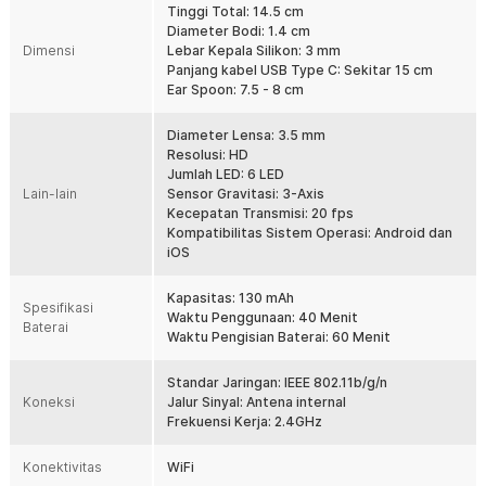
Tinggi Total: 14.5 cm
Selain kamera pembersih, Anda juga akan mendapatkan berbagai
Diameter Bodi: 1.4 cm
jenis kepala pembersih seperti sendok telinga dengan ukuran
Dimensi
Lebar Kepala Silikon: 3 mm
berbeda dan spiral cleaner untuk kotoran membandel. Tersedia
Panjang kabel USB Type C: Sekitar 15 cm
juga kuas mini untuk membersihkan kamera dari kotoran atau debu
Ear Spoon: 7.5 - 8 cm
menempel.
Koneksi ke Aplikasi Stabil
Diameter Lensa: 3.5 mm
Tidak perlu pengaturan yang rumit, Anda hanya perlu mengunduh
Resolusi: HD
aplikasi yang diperlukan dan menyalakan kamera endoskopi.
Jumlah LED: 6 LED
Menggunakan koneksi WiFi 2.4 GHz dengan kecepatan tinggi,
Lain-lain
Sensor Gravitasi: 3-Axis
menghadirkan transmisi gambar yang stabil tanpa delay. Tampilan
Kecepatan Transmisi: 20 fps
real-time lebih lancar dengan frame rate hingga 20 fps.
Kompatibilitas Sistem Operasi: Android dan
iOS
Tahan Air & Mudah Dibersihkan
Memiliki sertifikasi IP67 yang tahan air, sehingga alat dapat
dibersihkan dengan mudah setelah digunakan. Jadi Anda tidak
Kapasitas: 130 mAh
Spesifikasi
perlu takut kamera pembersih rusak saat dibersihkan sehingga
Waktu Penggunaan: 40 Menit
Baterai
tetap higienis dan siap dipakai kapan saja.
Waktu Pengisian Baterai: 60 Menit
Penggunaan Tanpa Kabel
Standar Jaringan: IEEE 802.11b/g/n
Dengan baterai bawaan rechargeable berkapasitas 130 mAh, Anda
Koneksi
Jalur Sinyal: Antena internal
dapat menggunakan kamera endoskopi ini tanpa kabel yang
Frekuensi Kerja: 2.4GHz
menjuntai, membuat Anda dapat bergerak dengan bebas. Saat
dayanya habis, cukup isi ulang menggunakan kabel daya Type C
Konektivitas
yang tersedia hingga penuh.
WiFi