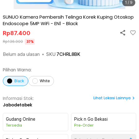
1 / 9
SUNUO Kamera Pembersih Telinga Korek Kuping Otoskop
Endoscope 5MP WiFi - EN1
-
Black
Rp
87.400
Rp
136.900
37
%
Belum ada ulasan
•
SKU
7CHRL8BK
Pilihan Warna:
Black
White
Lihat
Lokasi Lainnya
Informasi Stok:
Jabodetabek
Gudang Online
Pick n Go Bekasi
Tersedia
Pre-Order