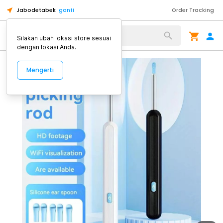
Jabodetabek
ganti
Order Tracking
Alat Kopi
Silakan ubah lokasi store sesuai
dengan lokasi Anda.
Mengerti