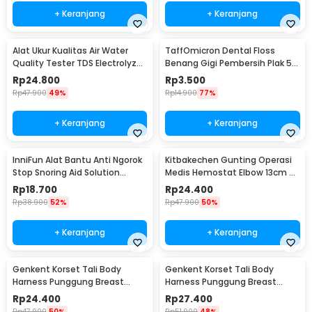
+ Keranjang
+ Keranjang
Alat Ukur Kualitas Air Water
TaffOmicron Dental Floss
Quality Tester TDS Electrolyzer
Benang Gigi Pembersih Plak 50
- JJ2850
PCS - LMT-558
Rp
24.800
Rp
3.500
Rp
47.900
49%
Rp
14.900
77%
+ Keranjang
+ Keranjang
InniFun Alat Bantu Anti Ngorok
Kitbakechen Gunting Operasi
Stop Snoring Aid Solution
Medis Hemostat Elbow 13cm -
Tongue Guard - G7G40
J4-682
Rp
18.700
Rp
24.400
Rp
38.900
52%
Rp
47.900
50%
+ Keranjang
+ Keranjang
Genkent Korset Tali Body
Genkent Korset Tali Body
Harness Punggung Breast
Harness Punggung Breast
Support S - BBJ-16
Support M - BBJ-16
Rp
24.400
Rp
27.400
Rp
47.900
50%
Rp
51.900
48%