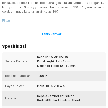
lensa, setiap detail terlihat lebih terang dan tajam. Sempurna dengan fitur
lainnya seperti 3 axis gyroscope, baterai bawaan 130 mAh, kontrol suhu
cerdas, hingga ketahanan air kelas IP67.
Fitur
Tampilan HD Super Jernih
Lebih Banyak
Kamera pembersih telinga dilengkapi resolusi hingga 5 MP HD
yang mampu menampilkan gambar sangat jelas dan detail.
Didukung LED di sekitar lensa, Anda dapat melihat kondisi bagian
Spesifikasi
dalam telinga dengan pencahayaan optimal, bahkan di area gelap
sekalipun.
Resolusi: 5 MP CMOS
Navigasi yang Mudah
Sensor Kamera
Focal Leght: 1.4 - 2 cm
Dilengkapi teknologi 3-axis gyroscope yang memungkinkan rotasi
Depth of Field: 10 - 50 mm
360° tanpa blind spot. Gambar tetap stabil dan tidak goyang,
membantu Anda membersihkan telinga dengan lebih presisi dan
Resolusi Tampilan
aman.
1296 P
Pengaturan Suhu Cerdas
Daya / Power
Input: DC 5 V/ 0.4 A
Dilengkapi fitur kontrol suhu pintar dengan suhu kerja sekitar 25 °C
yang aman dan tidak terasa panas. Suhu akan menyesuaikan
dengan suhu tubuh (sekitar 33 °C), sehingga memberikan
Kepala Pembersih: Silikon
Material
kenyamanan maksimal selama penggunaan.
Bodi: ABS dan Stainless Steel
Alat Lengkap, Bersih Maksimal