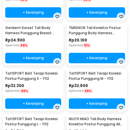
+ Keranjang
+ Keranjang
Genkent Korset Tali Body
TMISHION Tali Korektor Postur
Harness Punggung Breast
Punggung Body Harness
Support L - BBJ-16
Posture Corrector - BBJ-16
Rp
24.900
Rp
20.100
Rp
47.900
49%
Rp
40.900
51%
+ Keranjang
+ Keranjang
TaffSPORT Belt Terapi Koreksi
TaffSPORT Belt Terapi Koreksi
Postur Punggung S - Y112
Postur Punggung M - Y112
Rp
32.300
Rp
32.600
Rp
58.900
46%
Rp
59.900
46%
+ Keranjang
+ Keranjang
TaffSPORT Belt Terapi Koreksi
NUOYI MIAO Tali Body Harness
Postur Punggung L - Y112
Korektor Postur Punggung All
Size - NY-15