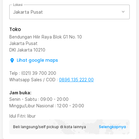
Lokasi
Jakarta Pusat
Toko
Bendungan Hilir Raya Blok G1 No. 10
Jakarta Pusat
DKI Jakarta
10210
Lihat google maps
Telp
:
(021) 39 700 200
Whatsapp Sales / COD
:
0896 135 222 00
Jam buka:
Senin - Sabtu
:
09:00
-
20:00
Minggu/Libur Nasional
:
12:00
-
20:00
Idul Fitri
: libur
Selengkapnya
Beli langsung/self pickup di kota lainnya