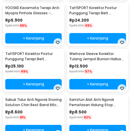
YOOSKE Kacamata Terapi Anti
TaffSPORT Korektor Postur
Myopia Pinhole Glasses -
Punggung Terapi Belt
D11301
Magnetic L - T025
Rp
5.900
Rp
24.200
Rp
16.900
66%
Rp
46.900
49%
+ Keranjang
+ Keranjang
TaffSPORT Korektor Postur
Welnove Sleeve Korektor
Punggung Terapi Belt
Tulang Jempol Bunion Hallux
Magnetic XL - T025
Orthotics - CSQ1408
Rp
25.100
Rp
12.500
Rp
48.900
49%
Rp
28.900
57%
+ Keranjang
+ Keranjang
Sabuk Tidur Anti Ngorok Snoring
Samifun Alat Anti Ngorok
Solution Chin Rest Band 66cm
Pernafasan Hidung Stop
- 5582
Snoring Air Purifier - MX-555
Rp
8.600
Rp
8.500
Rp
21.900
61%
Rp
21.900
62%
+ Keranjang
+ Keranjang