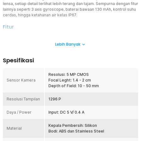
lensa, setiap detail terlihat lebih terang dan tajam. Sempurna dengan fitur
lainnya seperti 3 axis gyroscope, baterai bawaan 130 mAh, kontrol suhu
cerdas, hingga ketahanan air kelas IP67.
Fitur
Tampilan HD Super Jernih
Lebih Banyak
Kamera pembersih telinga dilengkapi resolusi hingga 5 MP HD
yang mampu menampilkan gambar sangat jelas dan detail.
Didukung LED di sekitar lensa, Anda dapat melihat kondisi bagian
Spesifikasi
dalam telinga dengan pencahayaan optimal, bahkan di area gelap
sekalipun.
Resolusi: 5 MP CMOS
Navigasi yang Mudah
Sensor Kamera
Focal Leght: 1.4 - 2 cm
Dilengkapi teknologi 3-axis gyroscope yang memungkinkan rotasi
Depth of Field: 10 - 50 mm
360° tanpa blind spot. Gambar tetap stabil dan tidak goyang,
membantu Anda membersihkan telinga dengan lebih presisi dan
Resolusi Tampilan
aman.
1296 P
Pengaturan Suhu Cerdas
Daya / Power
Input: DC 5 V/ 0.4 A
Dilengkapi fitur kontrol suhu pintar dengan suhu kerja sekitar 25 °C
yang aman dan tidak terasa panas. Suhu akan menyesuaikan
dengan suhu tubuh (sekitar 33 °C), sehingga memberikan
Kepala Pembersih: Silikon
Material
kenyamanan maksimal selama penggunaan.
Bodi: ABS dan Stainless Steel
Alat Lengkap, Bersih Maksimal