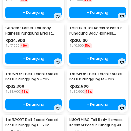
+ Keranjang
+ Keranjang
Genkent Korset Tali Body
TMISHION Tali Korektor Postur
Harness Punggung Breast
Punggung Body Harness
Support L - BBJ-16
Posture Corrector - BBJ-16
Rp
24.900
Rp
20.100
Rp
47.900
49%
Rp
40.900
51%
+ Keranjang
+ Keranjang
TaffSPORT Belt Terapi Koreksi
TaffSPORT Belt Terapi Koreksi
Postur Punggung S - Y112
Postur Punggung M - Y112
Rp
32.300
Rp
32.600
Rp
58.900
46%
Rp
59.900
46%
+ Keranjang
+ Keranjang
TaffSPORT Belt Terapi Koreksi
NUOYI MIAO Tali Body Harness
Postur Punggung L - Y112
Korektor Postur Punggung All
Size - NY-15