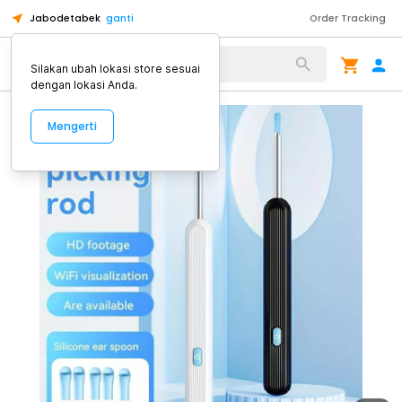
Jabodetabek
ganti
Order Tracking
Alat Kopi
Silakan ubah lokasi store sesuai
dengan lokasi Anda.
Mengerti