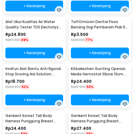
+ Keranjang
+ Keranjang
Alat Ukur Kualitas Air Water
TaffOmicron Dental Floss
Quality Tester TDS Electrolyzer
Benang Gigi Pembersih Plak 50
- JJ2850
PCS - LMT-558
Rp
24.800
Rp
3.500
Rp
47.900
49%
Rp
14.900
77%
+ Keranjang
+ Keranjang
InniFun Alat Bantu Anti Ngorok
Kitbakechen Gunting Operasi
Stop Snoring Aid Solution
Medis Hemostat Elbow 13cm -
Tongue Guard - G7G40
J4-682
Rp
18.700
Rp
24.400
Rp
38.900
52%
Rp
47.900
50%
+ Keranjang
+ Keranjang
Genkent Korset Tali Body
Genkent Korset Tali Body
Harness Punggung Breast
Harness Punggung Breast
Support S - BBJ-16
Support M - BBJ-16
Rp
24.400
Rp
27.400
Rp
47.900
50%
Rp
51.900
48%