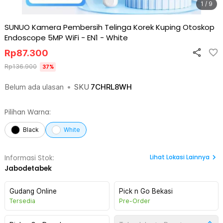
1 / 9
SUNUO Kamera Pembersih Telinga Korek Kuping Otoskop
Endoscope 5MP WiFi - EN1
-
White
Rp
87.300
Rp
136.900
37
%
Belum ada ulasan
•
SKU
7CHRL8WH
Pilihan Warna:
Black
White
Lihat
Lokasi Lainnya
Informasi Stok:
Jabodetabek
Gudang Online
Pick n Go Bekasi
Tersedia
Pre-Order