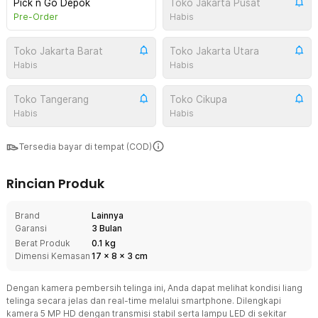
Pick n Go Depok
Toko Jakarta Pusat
Pre-Order
Habis
Toko Jakarta Barat
Toko Jakarta Utara
Habis
Habis
Toko Tangerang
Toko Cikupa
Habis
Habis
Tersedia bayar di tempat (COD)
Rincian Produk
Brand
Lainnya
Garansi
3 Bulan
Berat Produk
0.1 kg
Dimensi Kemasan
17
x
8
x
3
cm
Dengan kamera pembersih telinga ini, Anda dapat melihat kondisi liang
telinga secara jelas dan real-time melalui smartphone. Dilengkapi
kamera 5 MP HD dengan transmisi stabil serta lampu LED di sekitar