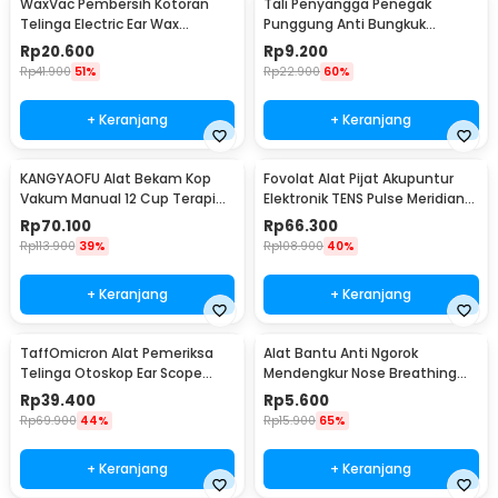
WaxVac Pembersih Kotoran
Tali Penyangga Penegak
Telinga Electric Ear Wax
Punggung Anti Bungkuk
Vacuum Silicon Tip - 682
Posture Corrector Size S
Rp
20.600
Rp
9.200
Rp
41.900
51%
Rp
22.900
60%
+ Keranjang
+ Keranjang
KANGYAOFU Alat Bekam Kop
Fovolat Alat Pijat Akupuntur
Vakum Manual 12 Cup Terapi
Elektronik TENS Pulse Meridian
Cupping Set - KN12
Massager - SY-D2-116
Rp
70.100
Rp
66.300
Rp
113.900
39%
Rp
108.900
40%
+ Keranjang
+ Keranjang
TaffOmicron Alat Pemeriksa
Alat Bantu Anti Ngorok
Telinga Otoskop Ear Scope
Mendengkur Nose Breathing
with LED Light - KT-GF08HA
Stop Snoring 4 PCS
Rp
39.400
Rp
5.600
Rp
69.900
44%
Rp
15.900
65%
+ Keranjang
+ Keranjang