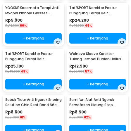
YOOSKE Kacamata Terapi Anti
TaffSPORT Korektor Postur
Myopia Pinhole Glasses -
Punggung Terapi Belt
D11301
Magnetic L - T025
Rp
5.900
Rp
24.200
Rp
16.900
66%
Rp
46.900
49%
+ Keranjang
+ Keranjang
TaffSPORT Korektor Postur
Welnove Sleeve Korektor
Punggung Terapi Belt
Tulang Jempol Bunion Hallux
Magnetic XL - T025
Orthotics - CSQ1408
Rp
25.100
Rp
12.500
Rp
48.900
49%
Rp
28.900
57%
+ Keranjang
+ Keranjang
Sabuk Tidur Anti Ngorok Snoring
Samifun Alat Anti Ngorok
Solution Chin Rest Band 66cm
Pernafasan Hidung Stop
- 5582
Snoring Air Purifier - MX-555
Rp
8.600
Rp
8.500
Rp
21.900
61%
Rp
21.900
62%
+ Keranjang
+ Keranjang