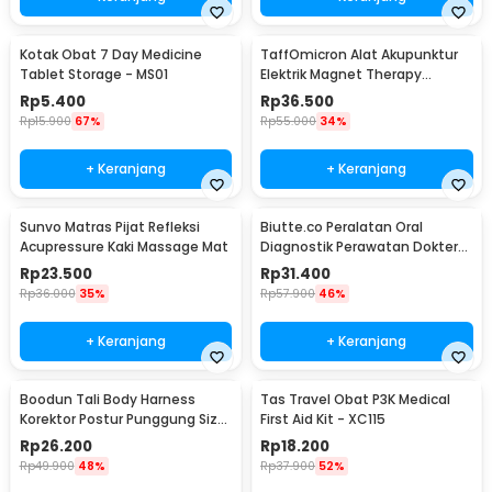
Kotak Obat 7 Day Medicine
TaffOmicron Alat Akupunktur
Tablet Storage - MS01
Elektrik Magnet Therapy
Battery - DF-618
Rp
5.400
Rp
36.500
Rp
15.900
67%
Rp
55.000
34%
+ Keranjang
+ Keranjang
Sunvo Matras Pijat Refleksi
Biutte.co Peralatan Oral
Acupressure Kaki Massage Mat
Diagnostik Perawatan Dokter
Gigi Dental 5in1 - 7CKQ01
Rp
23.500
Rp
31.400
Rp
36.000
35%
Rp
57.900
46%
+ Keranjang
+ Keranjang
Boodun Tali Body Harness
Tas Travel Obat P3K Medical
Korektor Postur Punggung Size
First Aid Kit - XC115
M - BBJ-15
Rp
26.200
Rp
18.200
Rp
49.900
48%
Rp
37.900
52%