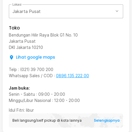
Lokasi
Jakarta Pusat
Toko
Bendungan Hilir Raya Blok G1 No. 10
Jakarta Pusat
DKI Jakarta
10210
Lihat google maps
Telp
:
(021) 39 700 200
Whatsapp Sales / COD
:
0896 135 222 00
Jam buka:
Senin - Sabtu
:
09:00
-
20:00
Minggu/Libur Nasional
:
12:00
-
20:00
Idul Fitri
: libur
Selengkapnya
Beli langsung/self pickup di kota lainnya