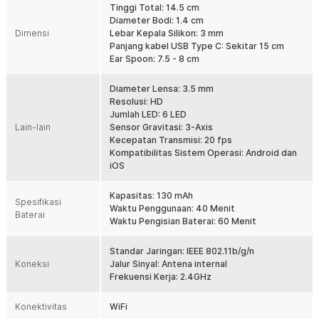
Tinggi Total: 14.5 cm
Selain kamera pembersih, Anda juga akan mendapatkan berbagai
Diameter Bodi: 1.4 cm
jenis kepala pembersih seperti sendok telinga dengan ukuran
Dimensi
Lebar Kepala Silikon: 3 mm
berbeda dan spiral cleaner untuk kotoran membandel. Tersedia
Panjang kabel USB Type C: Sekitar 15 cm
juga kuas mini untuk membersihkan kamera dari kotoran atau debu
Ear Spoon: 7.5 - 8 cm
menempel.
Koneksi ke Aplikasi Stabil
Diameter Lensa: 3.5 mm
Tidak perlu pengaturan yang rumit, Anda hanya perlu mengunduh
Resolusi: HD
aplikasi yang diperlukan dan menyalakan kamera endoskopi.
Jumlah LED: 6 LED
Menggunakan koneksi WiFi 2.4 GHz dengan kecepatan tinggi,
Lain-lain
Sensor Gravitasi: 3-Axis
menghadirkan transmisi gambar yang stabil tanpa delay. Tampilan
Kecepatan Transmisi: 20 fps
real-time lebih lancar dengan frame rate hingga 20 fps.
Kompatibilitas Sistem Operasi: Android dan
iOS
Tahan Air & Mudah Dibersihkan
Memiliki sertifikasi IP67 yang tahan air, sehingga alat dapat
dibersihkan dengan mudah setelah digunakan. Jadi Anda tidak
Kapasitas: 130 mAh
Spesifikasi
perlu takut kamera pembersih rusak saat dibersihkan sehingga
Waktu Penggunaan: 40 Menit
Baterai
tetap higienis dan siap dipakai kapan saja.
Waktu Pengisian Baterai: 60 Menit
Penggunaan Tanpa Kabel
Standar Jaringan: IEEE 802.11b/g/n
Dengan baterai bawaan rechargeable berkapasitas 130 mAh, Anda
Koneksi
Jalur Sinyal: Antena internal
dapat menggunakan kamera endoskopi ini tanpa kabel yang
Frekuensi Kerja: 2.4GHz
menjuntai, membuat Anda dapat bergerak dengan bebas. Saat
dayanya habis, cukup isi ulang menggunakan kabel daya Type C
Konektivitas
yang tersedia hingga penuh.
WiFi