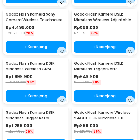
Godox Flash Kamera Sony
Godox Flash Kamera DSLR
Camera Wireless Touchscreen
Mirrorless Wireless Adjustable
TTL 2980mAh 100Ws - V100S
Head 5600K 45Ws - TT520III
Rp
4.499.000
Rp
599.000
THINKLITE
Rp
6.170.900
28%
Rp
811.900
27%
+ Keranjang
+ Keranjang
Godox Flash Kamera DSLR
Godox Flash Kamera DSLR
Mirrorless Wireless GN60
Mirrorless Trigger Retro
2980mAh 76Ws - V850III
Hotshoe GN12 10Ws - Lux Junior
Rp
1.699.900
Rp
649.900
Rp
2.273.900
26%
Rp
877.900
26%
+ Keranjang
+ Keranjang
Godox Flash Kamera DSLR
Godox Flash Kamera Wireless
Mirrorless Trigger Retro
2.4GHz DSLR Mirrorless TTL
Hotshoe 1700mAh 20Ws - Lux
900mAh 20Ws for Canon -
Rp
1.259.000
Rp
899.000
Senior
iT30Pro
Rp
1.674.900
25%
Rp
1.213.900
26%