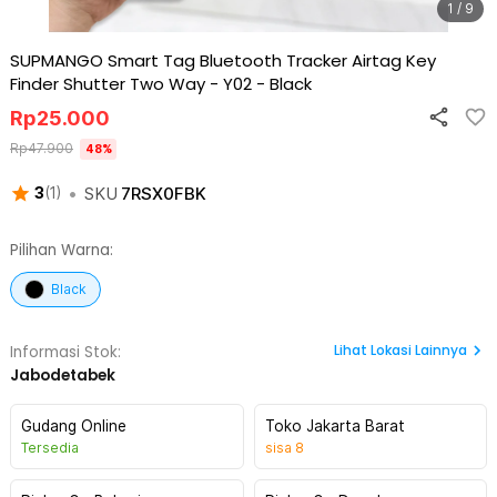
1 / 9
SUPMANGO Smart Tag Bluetooth Tracker Airtag Key
Finder Shutter Two Way - Y02
-
Black
Rp
25.000
Rp
47.900
48
%
•
SKU
7RSX0FBK
3
(
1
)
Pilihan Warna:
Black
Lihat
Lokasi Lainnya
Informasi Stok:
Jabodetabek
Gudang Online
Toko Jakarta Barat
Tersedia
sisa
8