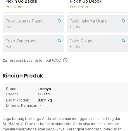
Pick n Go Bekasi
Pick n Go Depok
Pre-Order
Pre-Order
Toko Jakarta Pusat
Toko Jakarta Utara
Habis
Habis
Toko Tangerang
Toko Cikupa
Habis
Habis
Tersedia bayar di tempat (COD)
Rincian Produk
Brand
Lainnya
Garansi
1 Bulan
Berat Produk
0.011 kg
Dimensi Kemasan
: -
Jaga barang berharga Anda tetap aman menggunakan smart tag dari
SUPMANGO. Dibekali koneksi bluetooth, Anda bisa melacak remote
melalui smartphone atau sebaliknya. Perangkat yang terhubung akan