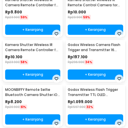
Camera Remote Controller for
Remote Control Camera for
Nikon Camera
Sony Camera
Rp
9.800
Rp
10.000
Rp
23.900
59%
Rp
23.900
59%
+ Keranjang
+ Keranjang
Kamera Shutter Wireless IR
Godox Wireless Camera Flash
Camera Remote Controller for
Trigger and Transmitter 16
Canon Camera
Channel - CT-16
Rp
10.100
Rp
197.100
Rp
23.900
58%
Rp
296.900
34%
+ Keranjang
+ Keranjang
MOONBIFFY Remote Selfie
Godox Wireless Flash Trigger
Bluetooth Camera Shutter iOS
Transmitter TTL OLED
Android - XFY-001
Touchscreen 2.4 GHz Sony
Rp
8.200
Rp
1.099.000
Camera - X3
Rp
20.900
61%
Rp
1.597.900
32%
+ Keranjang
+ Keranjang