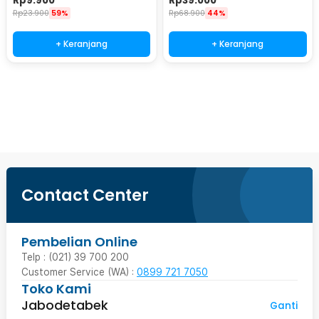
Rp
9.900
Rp
39.000
EN502
Rp
23.900
59%
Rp
68.900
44%
+ Keranjang
+ Keranjang
Beli Sekarang
Contact Center
Pembelian Online
Telp : (021) 39 700 200
Customer Service (WA) :
0899 721 7050
Toko Kami
Jabodetabek
Ganti