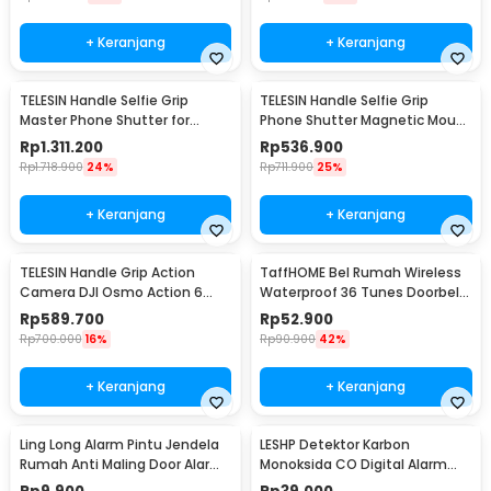
+ Keranjang
+ Keranjang
TELESIN Handle Selfie Grip
TELESIN Handle Selfie Grip
Master Phone Shutter for
Phone Shutter Magnetic Mount
Samsung S26 Ultra - P5-MCS-
3200mAh - P5-MP-010
Rp
1.311.200
Rp
536.900
15-TSX
Rp
1.718.900
24%
Rp
711.900
25%
+ Keranjang
+ Keranjang
TELESIN Handle Grip Action
TaffHOME Bel Rumah Wireless
Camera DJI Osmo Action 6
Waterproof 36 Tunes Doorbell
Street Photography - S6-FMS-
- FK-D009
Rp
589.700
Rp
52.900
39-TDJ
Rp
700.000
16%
Rp
90.900
42%
+ Keranjang
+ Keranjang
Ling Long Alarm Pintu Jendela
LESHP Detektor Karbon
Rumah Anti Maling Door Alarm
Monoksida CO Digital Alarm
Sensor 90dB - YL-323
85dB Sensor Gas Rumah -