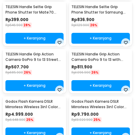
TELESIN Handle Selfie Grip
TELESIN Handle Selfie Grip
Phone Shutter for Mate70
Phone Shutter for Samsung
Pro/Pro+ - P5-MCS-06-THW
S25 Ultra - P5-MCS-01-TSX
Rp
399.000
Rp
836.900
Rp
546.900
28%
Rp
1.129.900
26%
+ Keranjang
+ Keranjang
TELESIN Handle Grip Action
TELESIN Handle Grip Action
Camera GoPro 9 to 13 Street
Camera GoPro 9 to 13 with
Photography - S6-FMS-25-TGP
Aluminium Cage - S6-FMS-26-
Rp
507.700
Rp
811.900
TGP
Rp
685.900
26%
Rp
1.096.900
26%
+ Keranjang
+ Keranjang
Godox Flash Kamera DSLR
Godox Flash Kamera DSLR
Mirrorless Wireless 3in1 Color
Mirrorless Wireless 3in1 Color
2600mAh 300Ws - AD300Pro
2600mAh 600Ws - AD600Pro II
Rp
4.999.000
Rp
9.790.000
Rp
6.648.900
25%
Rp
13.020.900
25%
+ Keranjang
+ Keranjang