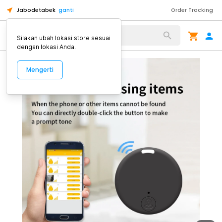
Jabodetabek
ganti
Order Tracking
Alat Kopi
Silakan ubah lokasi store sesuai
dengan lokasi Anda.
Mengerti