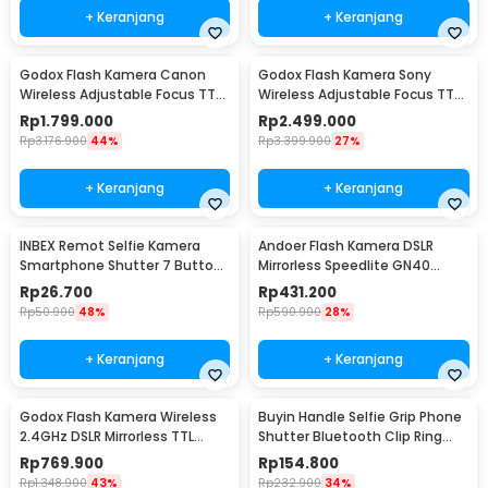
+ Keranjang
+ Keranjang
Godox Flash Kamera Canon
Godox Flash Kamera Sony
Wireless Adjustable Focus TTL
Wireless Adjustable Focus TTL
2980mAh 76Ws - V860IIIC
2980mAh 76Ws - V860IIIS
Rp
1.799.000
Rp
2.499.000
Rp
3.176.900
44%
Rp
3.399.900
27%
+ Keranjang
+ Keranjang
INBEX Remot Selfie Kamera
Andoer Flash Kamera DSLR
Smartphone Shutter 7 Buttons
Mirrorless Speedlite GN40
Bluetooth 5.0 - AY05
5600K 30Ws - L201
Rp
26.700
Rp
431.200
Rp
50.900
48%
Rp
590.900
28%
+ Keranjang
+ Keranjang
Godox Flash Kamera Wireless
Buyin Handle Selfie Grip Phone
2.4GHz DSLR Mirrorless TTL
Shutter Bluetooth Clip Ring
900mAh 20Ws for Sony -
Light - PH-30D
Rp
769.900
Rp
154.800
iT30Pro
Rp
1.348.900
43%
Rp
232.900
34%