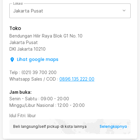
Lokasi
Jakarta Pusat
Toko
Bendungan Hilir Raya Blok G1 No. 10
Jakarta Pusat
DKI Jakarta
10210
Lihat google maps
Telp
:
(021) 39 700 200
Whatsapp Sales / COD
:
0896 135 222 00
Jam buka:
Senin - Sabtu
:
09:00
-
20:00
Minggu/Libur Nasional
:
12:00
-
20:00
Idul Fitri
: libur
Selengkapnya
Beli langsung/self pickup di kota lainnya