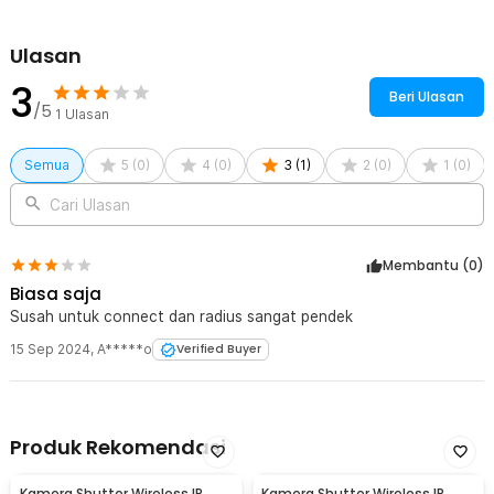
Ulasan
3
Beri Ulasan
/5
1
Ulasan
Semua
5
(
0
)
4
(
0
)
3
(
1
)
2
(
0
)
1
(
0
)
Cari Ulasan
Membantu (
0
)
Biasa saja
Susah untuk connect dan radius sangat pendek
15 Sep 2024
,
A*****o
Verified Buyer
Produk Rekomendasi
Kamera Shutter Wireless IR
Kamera Shutter Wireless IR