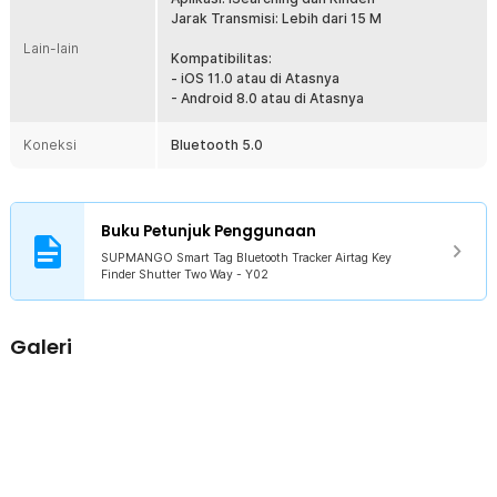
Ukuran Mini dan Ringkas
Jarak Transmisi: Lebih dari 15 M
Dirancang dengan bentuk yang lucu dan ringkas. Tak ketinggalan
Lain-lain
lubang pengait di salah satu sisinya. Anda bisa menggantungnya
Kompatibilitas:
pada kunci kendaraan, kancing tas, hingga kalung hewan
- iOS 11.0 atau di Atasnya
peliharaan. Ukurannya yang mini tidak akan menambah beban saat
- Android 8.0 atau di Atasnya
digunakan.
Koneksi
Bluetooth 5.0
Kelengkapan Produk
Rincian yang Anda dapatkan untuk pembelian produk ini:
1 x SUPMANGO Smart Tag Bluetooth Tracker Airtag Key Finder
Buku Petunjuk Penggunaan
Shutter Two Way - Y02
SUPMANGO Smart Tag Bluetooth Tracker Airtag Key
1 x Panduan Penggunaan
Finder Shutter Two Way - Y02
Galeri