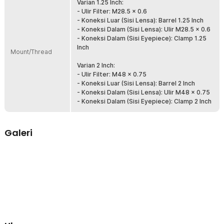
Varian 1.25 Inch:
Pengunci Kuat, Tahan Gores
- Ulir Filter: M28.5 x 0.6
Dilengkapi sistem pengunci kuningan dan sekrup pengunci yang
- Koneksi Luar (Sisi Lensa): Barrel 1.25 Inch
kuat. Menahan eyepiece tanpa goresan dan mencegah pergeseran
- Koneksi Dalam (Sisi Lensa): Ulir M28.5 x 0.6
saat Anda menyetel fokus. Desain ini memastikan peralatan tetap
- Koneksi Dalam (Sisi Eyepiece): Clamp 1.25
aman saat digunakan dalam kondisi minim cahaya.
Inch
Mount/Thread
Kelengkapan Produk
Varian 2 Inch:
- Ulir Filter: M48 x 0.75
Rincian yang Anda dapatkan untuk pembelian produk ini:
- Koneksi Luar (Sisi Lensa): Barrel 2 Inch
1 x SVBONY Diagonal Dielectric Mirror 90 Degree for Refractor
- Koneksi Dalam (Sisi Lensa): Ulir M48 x 0.75
Telescope - SV188P
- Koneksi Dalam (Sisi Eyepiece): Clamp 2 Inch
Galeri