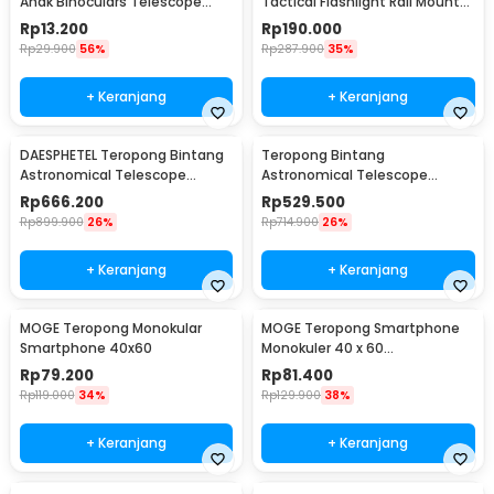
Anak Binoculars Telescope
Tactical Flashlight Rail Mount
2.5x26 - 1138
200 Lumens - JGSD
Rp
13.200
Rp
190.000
Rp
29.900
56%
Rp
287.900
35%
+ Keranjang
+ Keranjang
DAESPHETEL Teropong Bintang
Teropong Bintang
Astronomical Telescope
Astronomical Telescope
700/76mm - F70076
700/60mm - F70060
Rp
666.200
Rp
529.500
Rp
899.900
26%
Rp
714.900
26%
+ Keranjang
+ Keranjang
MOGE Teropong Monokular
MOGE Teropong Smartphone
Smartphone 40x60
Monokuler 40 x 60
Magnification Zoom - KL1040
Rp
79.200
Rp
81.400
Rp
119.000
34%
Rp
129.900
38%
+ Keranjang
+ Keranjang