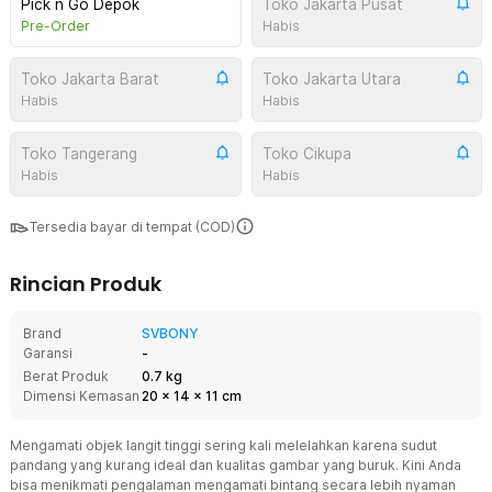
Pick n Go Depok
Toko Jakarta Pusat
Pre-Order
Habis
Toko Jakarta Barat
Toko Jakarta Utara
Habis
Habis
Toko Tangerang
Toko Cikupa
Habis
Habis
Tersedia bayar di tempat (COD)
Rincian Produk
Brand
SVBONY
Garansi
-
Berat Produk
0.7 kg
Dimensi Kemasan
20
x
14
x
11
cm
Mengamati objek langit tinggi sering kali melelahkan karena sudut
pandang yang kurang ideal dan kualitas gambar yang buruk. Kini Anda
bisa menikmati pengalaman mengamati bintang secara lebih nyaman