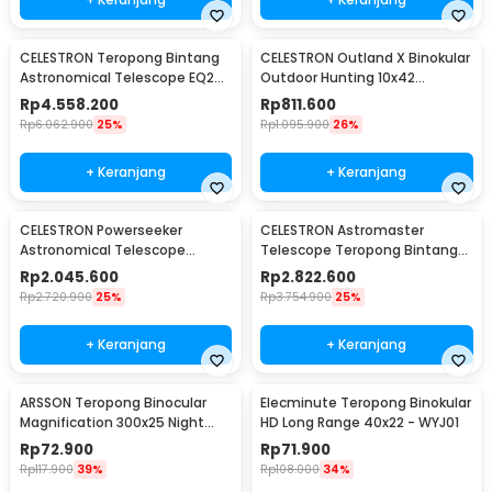
CELESTRON Teropong Bintang
CELESTRON Outland X Binokular
Astronomical Telescope EQ2
Outdoor Hunting 10x42
Mount 910/90mm - Deluxe
Waterproof - 71347
Rp
4.558.200
Rp
811.600
90EQ
Rp
6.062.900
25%
Rp
1.095.900
26%
+ Keranjang
+ Keranjang
CELESTRON Powerseeker
CELESTRON Astromaster
Astronomical Telescope
Telescope Teropong Bintang
Teropong 80mm - 80EQ
Astronomical - 130EQ
Rp
2.045.600
Rp
2.822.600
Rp
2.720.900
25%
Rp
3.754.900
25%
+ Keranjang
+ Keranjang
ARSSON Teropong Binocular
Elecminute Teropong Binokular
Magnification 300x25 Night
HD Long Range 40x22 - WYJ01
Vision - XB821PP
Rp
72.900
Rp
71.900
Rp
117.900
39%
Rp
108.000
34%