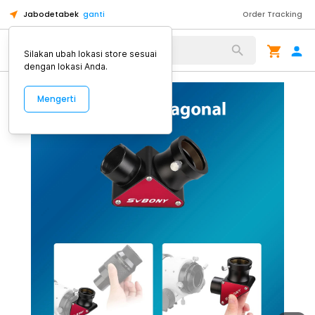
Jabodetabek
ganti
Order Tracking
Alat Kopi
Silakan ubah lokasi store sesuai
dengan lokasi Anda.
Mengerti