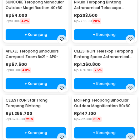
SUNCORE Teropong Monocular
Nikula Teropong Bintang
Outdoor Magnification 40x60
Astronomical Telescope
Waterproof - 1040
360/50mm 90x - F36050
Rp
54.000
Rp
203.500
Rp
91.900
42%
Rp
278.900
28%
+ Keranjang
+ Keranjang
APEXEL Teropong Binoculars
CELESTRON Teleskop Teropong
Compact Zoom 8x21 - APS-
Bintang Space Astronomical
8X21
80mm - SCTW-80
Rp
67.600
Rp
1.260.800
Rp
110.900
40%
Rp
1.676.900
25%
+ Keranjang
+ Keranjang
CELESTRON Star Trang
MaiFeng Teropong Binocular
Teropong Bintang
Outdoor Magnification 60x60
Astronomical - SCTW-70
160000M - A4163
Rp
1.255.700
Rp
147.100
Rp
1.670.900
25%
Rp
222.900
35%
+ Keranjang
+ Keranjang