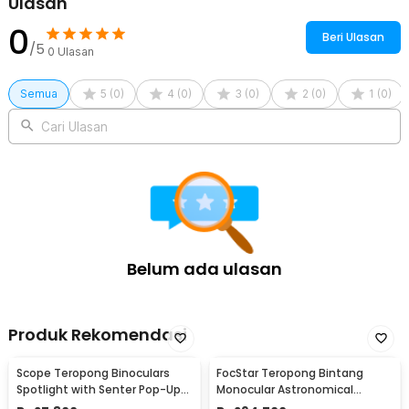
Ulasan
0
Beri Ulasan
/5
0
Ulasan
Semua
5
(
0
)
4
(
0
)
3
(
0
)
2
(
0
)
1
(
0
)
Cari Ulasan
Belum ada ulasan
Produk Rekomendasi
Scope Teropong Binoculars
FocStar Teropong Bintang
Spotlight with Senter Pop-Up
Monocular Astronomical
Light 4x30mm - JYW-1226
Telescope 300/70mm -