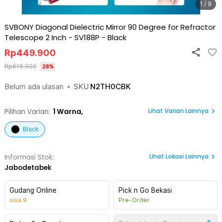
1 / 9
SVBONY Diagonal Dielectric Mirror 90 Degree for Refractor
Telescope 2 Inch - SV188P
-
Black
Rp
449.900
Rp
616.900
28
%
Belum ada ulasan
•
SKU
N2TH0CBK
Lihat Varian Lainnya
Pilihan Varian:
1
Warna,
Black
Lihat
Lokasi Lainnya
Informasi Stok:
Jabodetabek
Gudang Online
Pick n Go Bekasi
sisa
9
Pre-Order