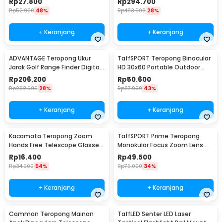
Rp
27.800
Rp
294.700
F30070M
Rp
52.900
48%
Rp
403.900
28%
+ Keranjang
+ Keranjang
ADVANTAGE Teropong Ukur
TaffSPORT Teropong Binocular
Jarak Golf Range Finder Digital
HD 30x60 Portable Outdoor
7x18 - AD-964
126M/1000M
Rp
206.200
Rp
50.600
Rp
282.900
28%
Rp
87.900
43%
+ Keranjang
+ Keranjang
Kacamata Teropong Zoom
TaffSPORT Prime Teropong
Hands Free Telescope Glasses
Monokular Focus Zoom Lens
untuk Fishing - HG00117
16x52 66M/8000M - TF16
Rp
16.400
Rp
49.500
Rp
34.900
54%
Rp
75.000
34%
+ Keranjang
+ Keranjang
Camman Teropong Mainan
TaffLED Senter LED Laser