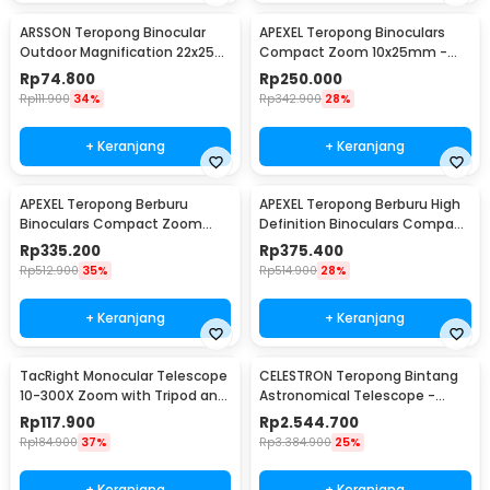
ARSSON Teropong Binocular
APEXEL Teropong Binoculars
Outdoor Magnification 22x25
Compact Zoom 10x25mm -
Waterproof - PMT
APL-PB10X25N
Rp
74.800
Rp
250.000
Rp
111.900
34%
Rp
342.900
28%
+ Keranjang
+ Keranjang
APEXEL Teropong Berburu
APEXEL Teropong Berburu High
Binoculars Compact Zoom
Definition Binoculars Compact
10x42mm - APL-RB10X42
Zoom 12x42 - APL-RB12X42
Rp
335.200
Rp
375.400
Rp
512.900
35%
Rp
514.900
28%
+ Keranjang
+ Keranjang
TacRight Monocular Telescope
CELESTRON Teropong Bintang
10-300X Zoom with Tripod and
Astronomical Telescope -
Clip - T-11
Deluxe 80EQ
Rp
117.900
Rp
2.544.700
Rp
184.900
37%
Rp
3.384.900
25%
+ Keranjang
+ Keranjang