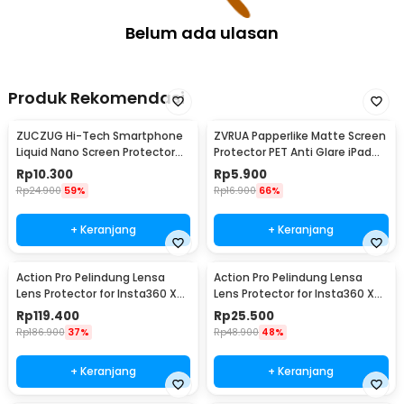
Belum ada ulasan
Produk Rekomendasi
ZUCZUG Hi-Tech Smartphone
ZVRUA Papperlike Matte Screen
Liquid Nano Screen Protector
Protector PET Anti Glare iPad
9H 2ml - S1
Pro 11inch
Rp
10.300
Rp
5.900
Rp
24.900
59%
Rp
16.900
66%
+ Keranjang
+ Keranjang
Action Pro Pelindung Lensa
Action Pro Pelindung Lensa
Lens Protector for Insta360 X4
Lens Protector for Insta360 X4
Action Cam Tempered Glass -
Action Cam PC - 49BJS
Rp
119.400
Rp
25.500
49BJS
Rp
186.900
37%
Rp
48.900
48%
+ Keranjang
+ Keranjang