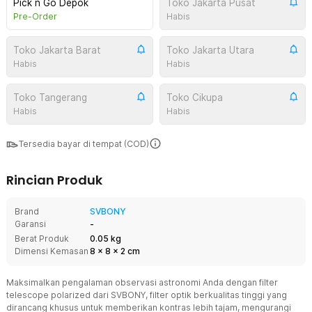
Pick n Go Depok
Toko Jakarta Pusat
Pre-Order
Habis
Toko Jakarta Barat
Toko Jakarta Utara
Habis
Habis
Toko Tangerang
Toko Cikupa
Habis
Habis
Tersedia bayar di tempat (COD)
Rincian Produk
Brand
SVBONY
Garansi
-
Berat Produk
0.05 kg
Dimensi Kemasan
8
x
8
x
2
cm
Maksimalkan pengalaman observasi astronomi Anda dengan filter
telescope polarized dari SVBONY, filter optik berkualitas tinggi yang
dirancang khusus untuk memberikan kontras lebih tajam, mengurangi