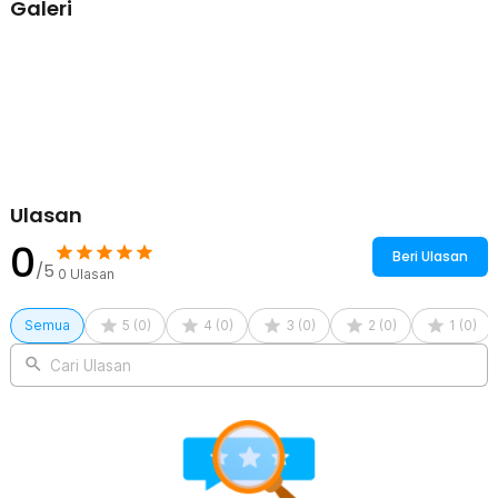
Galeri
filter telescope menggunakan material logam yang kuat namun
ringan, dengan ulir presisi yang kompatibel dengan berbagai jenis
teleskop monocular atau lensa dengan ukuran standar 2 Inch.
Ideal untuk Astronomi dan Observasi Terestrial
Selain digunakan untuk mengamati bulan dan planet, filter polarized
ini juga cocok digunakan untuk observasi objek di permukaan bumi
dengan teleskop atau spotting scope. Kemampuannya mengurangi
pantulan cahaya membuat pemandangan tampak lebih kontras dan
nyaman diamati, terutama saat kondisi pencahayaan sangat terang.
Ulasan
Kelengkapan Produk
0
Beri Ulasan
Rincian yang Anda dapatkan untuk pembelian produk ini:
/5
0
Ulasan
1 x SVBONY Filter Teleskop Monocular Polarized Eyepiece 2 Inch
- SV128
1 x Tempat Filter Teleskop
Semua
5
(
0
)
4
(
0
)
3
(
0
)
2
(
0
)
1
(
0
)
Cari Ulasan