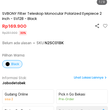
1 / 9
SVBONY Filter Teleskop Monocular Polarized Eyepiece 2
Inch - SV128
-
Black
Rp
169.900
Rp
251.900
33
%
Belum ada ulasan
•
SKU
N2SC01BK
Pilihan Warna:
Black
Lihat
Lokasi Lainnya
Informasi Stok:
Jabodetabek
Gudang Online
Pick n Go Bekasi
sisa
2
Pre-Order