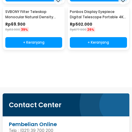
SVBONY Filter Teleskop
Ponbos Display Eyepiece
Monocular Natural Density
Digital Telescope Portable 4K 3
Eyepiece 1.25 Inch ND4 - SV139
Inch - NV009Y
Rp
69.900
Rp
502.000
Rp
113.900
39%
Rp
677.900
26%
+ Keranjang
+ Keranjang
Beli Sekarang
Contact Center
Pembelian Online
Telp : (021) 39 700 200