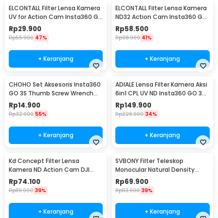
ELCONTALL Filter Lensa Kamera
ELCONTALL Filter Lensa Kamera
UV for Action Cam Insta360 Go
ND32 Action Cam Insta360 Go
3S - 7450
2/3 - 7451
Rp
29.900
Rp
58.500
Rp
55.900
47%
Rp
98.900
41%
+ Keranjang
+ Keranjang
CHOHO Set Aksesoris Insta360
ADIALE Lensa Filter Kamera Aksi
GO 3S Thumb Screw Wrench
6in1 CPL UV ND Insta360 GO 3
Mounting Kit - CH4
Mini - AD6
Rp
14.900
Rp
149.900
Rp
32.900
55%
Rp
226.900
34%
+ Keranjang
+ Keranjang
Kd Concept Filter Lensa
SVBONY Filter Teleskop
Kamera ND Action Cam DJI
Monocular Natural Density
Action 4/5 Pro ND16 - KFD86
Eyepiece 1.25 Inch ND8 - SV139
Rp
74.100
Rp
69.900
Rp
119.900
39%
Rp
113.900
39%
+ Keranjang
+ Keranjang