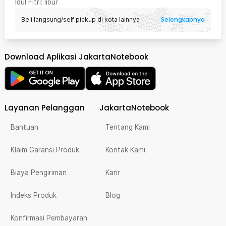
Idul Fitri
: libur
Selengkapnya
Beli langsung/self pickup di kota lainnya
Download Aplikasi JakartaNotebook
Layanan Pelanggan
JakartaNotebook
Bantuan
Tentang Kami
Klaim Garansi Produk
Kontak Kami
Biaya Pengiriman
Karir
Indeks Produk
Blog
Konfirmasi Pembayaran