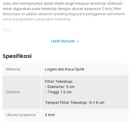
silau, dan memperjelas detail objek langit maupun terestrial. Didesain
untuk digunakan pada teleskop dengan ukuran eyepiece 2 Inch, filter
telescope ini adalah aksesori penting bagi para penggemar astronomi
untuk pengamatan yang lebih maksimal.
Fitur
Tampilan Visual Jernih
Lebih Banyak
Dengan teknologi polarized, filter telescope ini bekerja efektif
mengurangi cahaya pantulan yang sering mengganggu pandangan,
Spesifikasi
terutama saat mengamati objek terang seperti bulan, permukaan
planet, atau langit cerah di siang hari . Hasilnya adalah tampilan
visual yang lebih nyaman di mata, tanpa distorsi warna dan dengan
Material
Logam dan Kaca Optik
detail yang lebih hidup.
Kontrol Intensitas Cahaya
Filter Teleskop:
Filter telescope polarized juga sangat membantu dalam
- Diameter: 5 cm
Dimensi
mengontrol intensitas cahaya, memungkinkan Anda melihat kontras
- Tinggi: 1.5 cm
secara lebih jelas tanpa menyilaukan mata. Anda bahkan bisa
mengatur jumlah transmisi cahaya dari 1% hingga 40% hanya
Tempat Filter Teleskop : 6 x 6 cm
dengan memutar filter saja.
Ukuran Eyepiece
2 Inch
Material Kualitas Terbaik
Terbuat dari material optik berkualitas tinggi, memastikan
kejernihan maksimal dan transmisi cahaya yang stabil. Bodi