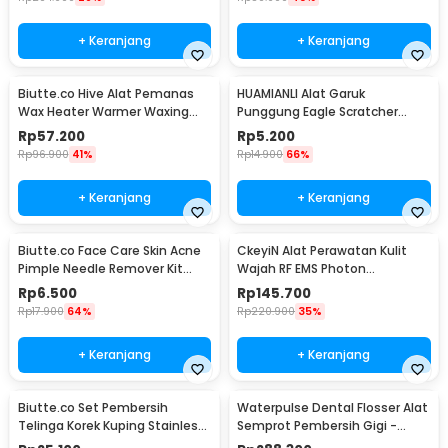
+ Keranjang
+ Keranjang
Biutte.co Hive Alat Pemanas
HUAMIANLI Alat Garuk
Wax Heater Warmer Waxing
Punggung Eagle Scratcher
Pro-Wax 100 - JG-117
Stainless Steel - B01ER
Rp
57.200
Rp
5.200
Rp
96.900
41%
Rp
14.900
66%
+ Keranjang
+ Keranjang
Biutte.co Face Care Skin Acne
CkeyiN Alat Perawatan Kulit
Pimple Needle Remover Kit
Wajah RF EMS Photon
4PCS - AS1
Rejuvenation - 9902
Rp
6.500
Rp
145.700
Rp
17.900
64%
Rp
220.900
35%
+ Keranjang
+ Keranjang
Biutte.co Set Pembersih
Waterpulse Dental Flosser Alat
Telinga Korek Kuping Stainless
Semprot Pembersih Gigi -
Steel 6 PCS - BA35
V400Plus