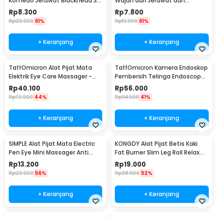
Komedo Jerawat Blackhead 3
Wajah dari Jerawat dan
PCS - PT3
Komedo Double Head 4PCS
Rp
8.300
Rp
7.800
Rp
20.900
61%
Rp
19.900
61%
+ Keranjang
+ Keranjang
TaffOmicron Alat Pijat Mata
TaffOmicron Kamera Endoskop
Elektrik Eye Care Massager -
Pembersih Telinga Endoscope
XTK-018
USB 3 in 1 - i96
Rp
40.100
Rp
56.000
Rp
70.900
44%
Rp
94.900
41%
+ Keranjang
+ Keranjang
SIMPLE Alat Pijat Mata Electric
KONGDY Alat Pijat Betis Kaki
Pen Eye Mini Massager Anti
Fat Burner Slim Leg Roll Relax
Aging - SM17
Massager - 301
Rp
13.200
Rp
19.000
Rp
29.900
56%
Rp
38.900
52%
+ Keranjang
+ Keranjang