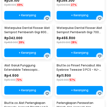
Rp
25.100
Rp
288.300
Rp
48.900
49%
Rp
394.900
27%
+ Keranjang
+ Keranjang
Waterpulse Dental Flosser Alat
Waterpulse Dental Flosser Alat
Semprot Pembersih Gigi 800ml
Semprot Pembersih Gigi 700ml
- V300
- V660
Rp
342.000
Rp
466.800
Rp
468.900
28%
Rp
639.900
28%
+ Keranjang
+ Keranjang
Alat Garuk Punggung
Biutte.co Pinset Pencabut Alis
Extendable Telescopic
Eyebrow Tweezer 3 PCS - HJ-
Stainless Steel - LJ-158
E92
Rp
4.600
Rp
11.800
Rp
15.900
72%
Rp
26.900
57%
+ Keranjang
+ Keranjang
Biutte.co Alat Perlengkapan
Perlengkapan Perawatan