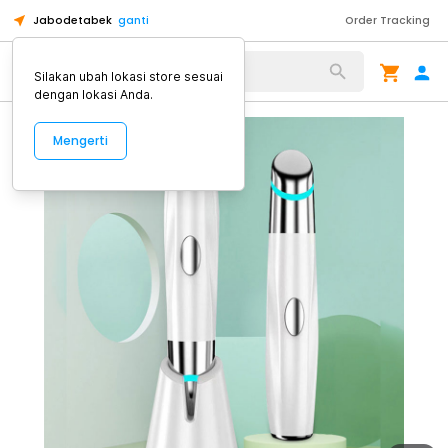
Jabodetabek
ganti
Order Tracking
Alat Kopi
Silakan ubah lokasi store sesuai
dengan lokasi Anda.
Mengerti