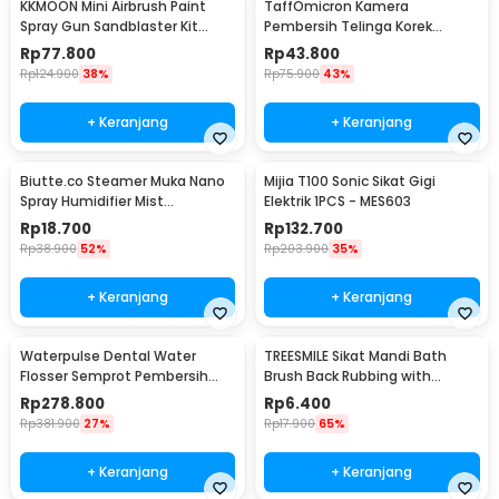
KKMOON Mini Airbrush Paint
TaffOmicron Kamera
Spray Gun Sandblaster Kit
Pembersih Telinga Korek
Single Action - TD-138
Kuping Endoscope HD USB - EU-
Rp
77.800
Rp
43.800
0
Rp
124.900
38%
Rp
75.900
43%
+ Keranjang
+ Keranjang
Biutte.co Steamer Muka Nano
Mijia T100 Sonic Sikat Gigi
Spray Humidifier Mist
Elektrik 1PCS - MES603
Atomization - L-2
Rp
18.700
Rp
132.700
Rp
38.900
52%
Rp
203.900
35%
+ Keranjang
+ Keranjang
Waterpulse Dental Water
TREESMILE Sikat Mandi Bath
Flosser Semprot Pembersih
Brush Back Rubbing with
Gigi 3 Mode 200ml - V500
Shower Puff - LF730
Rp
278.800
Rp
6.400
Rp
381.900
27%
Rp
17.900
65%
+ Keranjang
+ Keranjang