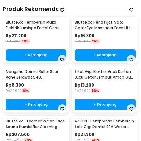
Produk Rekomendasi
Biutte.co Pembersih Muka
Biutte.co Pena Pijat Mata
Elektrik Lumispa Facial Care
Getar Eye Massager Face Lift
5in1 - JBM-8782
Portable 0.5W - Mini 208
Rp
27.200
Rp
16.300
Rp
51.900
48%
Rp
25.000
35%
+ Keranjang
+ Keranjang
Mengsha Derma Roller Scar
Sikat Gigi Elektrik Anak Kartun
Acne Jerawat 540
Lucu Getar Lembut Aman Gusi
Microneedles 1.0mm - DRS100
Baterai AA - H417
Rp
8.300
Rp
13.200
Rp
20.900
61%
Rp
29.900
56%
+ Keranjang
+ Keranjang
Biutte.co Steamer Wajah Face
AZDENT Semprotan Pembersih
Sauna Humidifier Cleaning
Sela Gigi Dental SPA Water
Pore Nano Spray - K33C
Floss - SP-001
Rp
207.500
Rp
31.900
Rp
284.900
28%
Rp
58.900
46%