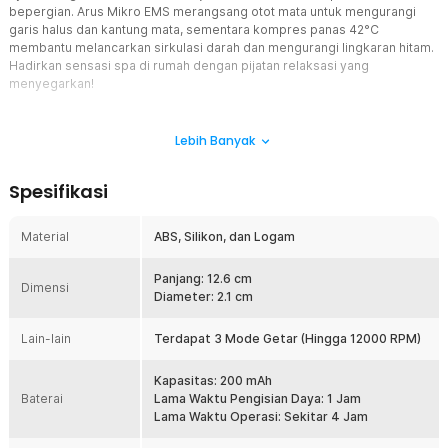
bepergian. Arus Mikro EMS merangsang otot mata untuk mengurangi
garis halus dan kantung mata, sementara kompres panas 42°C
membantu melancarkan sirkulasi darah dan mengurangi lingkaran hitam.
Hadirkan sensasi spa di rumah dengan pijatan relaksasi yang
menyegarkan!
Fitur
Lebih Banyak
Desain Ergonomis
Ringkas dan nyaman digunakan, cocok untuk seluruh wajah.
Spesifikasi
Bentuknya yang elegan dan ukuran compact membuatnya mudah
digenggam dan digunakan tanpa rasa lelah. Dengan desain yang
menyelaraskan kontur alami wajah, alat ini memastikan pijatan
Material
ABS, Silikon, dan Logam
optimal di sekitar mata, memberikan sensasi relaksasi dan
perawatan yang menyeluruh. Cocok digunakan di rumah maupun
Panjang: 12.6 cm
saat bepergian, praktis, dan stylish untuk kecantikan kapan saja!
Dimensi
Diameter: 2.1 cm
Arus Mikro EMS
Merangsang otot mata untuk mengurangi garis halus dan kantung
Lain-lain
Terdapat 3 Mode Getar (Hingga 12000 RPM)
mata. Teknologi ini bekerja dengan impuls listrik ringan yang
membantu meningkatkan elastisitas kulit dan mempercepat
Kapasitas: 200 mAh
regenerasi sel. Dengan stimulasi yang lembut namun efektif, alat ini
Baterai
Lama Waktu Pengisian Daya: 1 Jam
mengaktifkan sirkulasi darah di area mata, membuatnya tampak
Lama Waktu Operasi: Sekitar 4 Jam
lebih segar dan kencang.