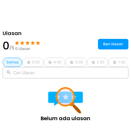
Ulasan
0
Beri Ulasan
/5
0
Ulasan
Semua
5
(
0
)
4
(
0
)
3
(
0
)
2
(
0
)
1
(
0
)
Cari Ulasan
Belum ada ulasan