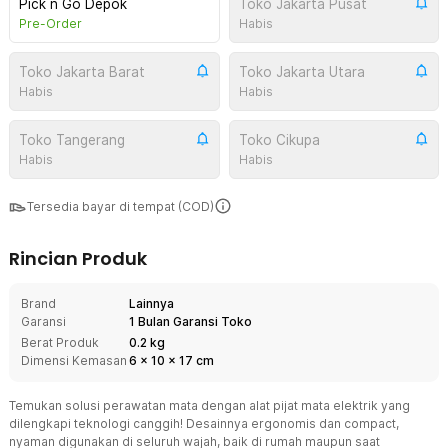
Pick n Go Depok
Toko Jakarta Pusat
Pre-Order
Habis
Toko Jakarta Barat
Toko Jakarta Utara
Habis
Habis
Toko Tangerang
Toko Cikupa
Habis
Habis
Tersedia bayar di tempat (COD)
Rincian Produk
Brand
Lainnya
Garansi
1 Bulan Garansi Toko
Berat Produk
0.2 kg
Dimensi Kemasan
6
x
10
x
17
cm
Temukan solusi perawatan mata dengan alat pijat mata elektrik yang
dilengkapi teknologi canggih! Desainnya ergonomis dan compact,
nyaman digunakan di seluruh wajah, baik di rumah maupun saat