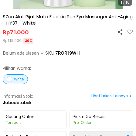
1 / 10
SZen Alat Pijat Mata Electric Pen Eye Massager Anti-Aging
- HY37
-
White
Rp
71.000
Rp
115.900
39
%
Belum ada ulasan
•
SKU
7ROR19WH
Pilihan Warna:
White
Lihat
Lokasi Lainnya
Informasi Stok:
Jabodetabek
Gudang Online
Pick n Go Bekasi
Tersedia
Pre-Order