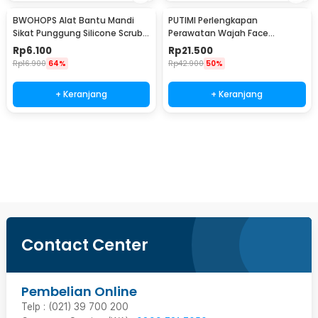
BWOHOPS Alat Bantu Mandi
PUTIMI Perlengkapan
Sikat Punggung Silicone Scrub
Perawatan Wajah Face
Brush 60cm - BW60
Treatment Equipment 7 PCS -
Rp
6.100
Rp
21.500
PT4
Rp
16.900
64%
Rp
42.900
50%
+ Keranjang
+ Keranjang
Beli Sekarang
Contact Center
Pembelian Online
Telp : (021) 39 700 200