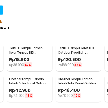
asan
TaffLED Lampu Taman
TaffLED Lampu Sorot LED
Solar Tancap LED
Outdoor Floodlight
Waterproof Cool White
Waterproof Cool White
Rp
18.900
Rp
120.600
6000K - YF-922
30W - W804
Rp
38.900
Rp
188.900
52%
37%
Finether Lampu Taman
Finether Lampu Taman
l
Lebah Solar Panel Outdoor
Lebah Solar Panel Outdoor
Lamp Waterproof IP65 30
Lamp Waterproof IP65 50
Rp
42.900
Rp
46.400
LED - BE306
LED - BE306
Rp
74.900
Rp
78.900
43%
42%