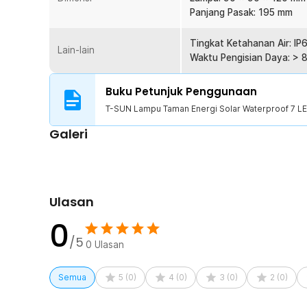
1 x Tiang Pancang
Panjang Pasak: 195 mm
1 x Set Baut dan Fischer
1 x Panduan Penggunaan
Tingkat Ketahanan Air: IP
Lain-lain
Waktu Pengisian Daya: > 
Buku Petunjuk Penggunaan
T-SUN Lampu Taman Energi Solar Waterproof 7 L
Galeri
Ulasan
0
/5
0
Ulasan
Semua
5
(
0
)
4
(
0
)
3
(
0
)
2
(
0
)