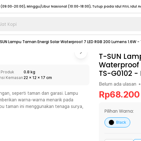
lat Kopi
umat (07:00 - 20:00), Sabtu - Minggu (08:00 - 20:00), Tutup pada Idul Fitri
Sele
SUN Lampu Taman Energi Solar Waterproof 7 LED RGB 200 Lumens 1.6W -
:00 - 20:00), Sabtu - Minggu/ Libur Nasional (08:00 - 17:00)
Selengkapnya
:00 - 20:00), Sabtu - Minggu/ Libur Nasional (08:00 - 17:00)
T-SUN Lamp
Selengkapnya
Waterproof
 (09:00-20:00), Minggu/Libur Nasional (12:00-20:00), Tutup pada Idul Fitri
Sele
TS-G0102
-
 Produk
0.8 kg
 (09:00-20:00), Minggu/Libur Nasional (12:00-20:00), Tutup pada Idul Fitri
Sele
nsi Kemasan
22
x
12
x
17
cm
Belum ada ulasan
•
Rp
68.200
ngan, seperti taman dan garasi. Lampu
mberikan warna-warna menarik pada
mpu taman ini menggunakan tenaga surya,
umat (07:00 - 20:00), Sabtu - Minggu (08:00 - 20:00), Tutup pada Idul Fitri
Sele
Pilihan Warna:
:00 - 20:00), Sabtu - Minggu/ Libur Nasional (08:00 - 17:00)
Selengkapnya
Black
:00 - 20:00), Sabtu - Minggu/ Libur Nasional (08:00 - 17:00)
Selengkapnya