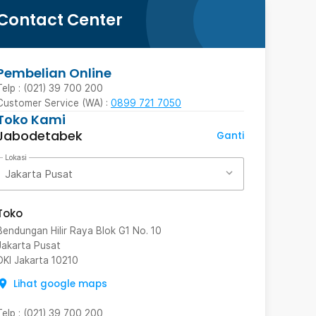
Contact Center
Pembelian Online
Telp : (021) 39 700 200
Customer Service (WA) :
0899 721 7050
Toko Kami
Jabodetabek
Ganti
Lokasi
Jakarta Pusat
Toko
Bendungan Hilir Raya Blok G1 No. 10
Jakarta Pusat
DKI Jakarta
10210
Lihat google maps
Telp
:
(021) 39 700 200