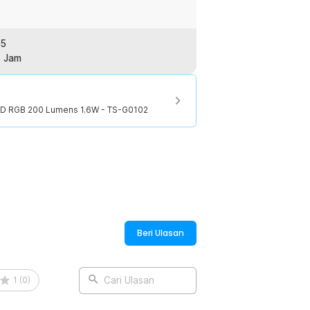
65
8 Jam
ED RGB 200 Lumens 1.6W - TS-G0102
Beri Ulasan
1
(
0
)
Cari Ulasan