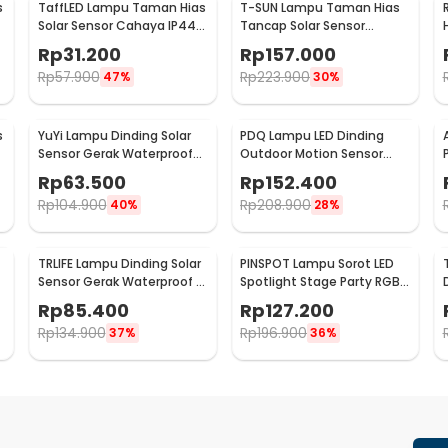
s
TaffLED Lampu Taman Hias
T-SUN Lampu Taman Hias
Solar Sensor Cahaya IP44
Tancap Solar Sensor
Warm White 4 PCS - L20
Cahaya IP65 Warm White
Rp
31.200
Rp
157.000
3W - TS-G0902
Rp
57.900
Rp
223.900
47%
30%
s
YuYi Lampu Dinding Solar
PDQ Lampu LED Dinding
Sensor Gerak Waterproof
Outdoor Motion Sensor
COB 100LED Cool White -
Waterproof Cool White 15W
Rp
63.500
Rp
152.400
SMT-F100
Inner Light - 3120
Rp
104.900
Rp
208.900
40%
28%
TRLIFE Lampu Dinding Solar
PINSPOT Lampu Sorot LED
Sensor Gerak Waterproof 4
Spotlight Stage Party RGB
LED Cool White 4W - K7004
EU Plug 240V 10W - WRGB
Rp
85.400
Rp
127.200
Rp
134.900
Rp
196.900
37%
36%