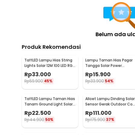
Belum ada ul
Produk Rekomendasi
TaffLED Lampu Hias String
Lampu Taman Hias Pagar
Lights Solar 12M 100 LED RGB
Tangga Solar Power
Waterproof - YY-3210
Waterproof Cool White -
Rp
33.000
Rp
15.900
HBT-1501
Rp
59.900
Rp
33.900
45%
54%
TaffLED Lampu Taman Hias
Alloet Lampu Dinding Solar
Tanam Ground Light Solar
Sensor Gerak Outdoor Coo
IP65 8 LED - CL-022
White 50 LED - LE66
Rp
22.500
Rp
111.000
Rp
44.900
Rp
175.900
50%
37%