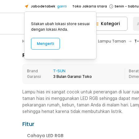
Jabodetabek
ganti
Toko Jakarta Utara
Toko Tangerang
Kategori
A
Silakan ubah lokasi store sesuai
Toko Cikupa
dengan lokasi Anda.
Pick n Go Jakarta Barat
Senin - J
Home Appliance
Lampu Rumah
Lampu Taman
T-
Mengerti
Pick n Go Bekasi
Senin - Jumat (08
Pick n Go Depok
Senin - Jumat (08
Rincian Produk
Toko Jakarta Pusat
Senin - Sabtu
Brand
T-SUN
Berat
Toko Jakarta Barat
Senin - Sabtu
Garansi
3 Bulan Garansi Toko
Dime
Toko Jakarta Utara
Toko Tangerang
Lampu hias ini sangat cocok untuk penerangan di luar rua
taman hias ini menggunakan LED RGB sehingga dapat me
Toko Cikupa
pekarangan rumah, kebun, taman Anda di malam hari. La
Pick n Go Jakarta Barat
Senin - J
sehingga hemat karena tidak membutuhkan listrik.
Pick n Go Bekasi
Senin - Jumat (08
Fitur
Pick n Go Depok
Senin - Jumat (08
Cahaya LED RGB