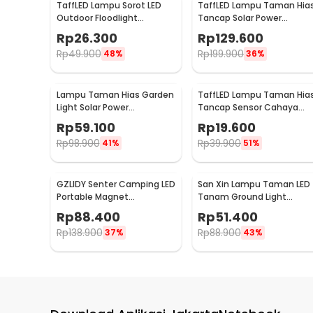
TaffLED Lampu Sorot LED
TaffLED Lampu Taman Hia
Outdoor Floodlight
Tancap Solar Power
Waterproof Cool White
Waterproof 10 LED 2835 -
Rp
26.300
Rp
129.600
50W - A8
TS-G2202
Rp
49.900
Rp
199.900
48%
36%
Lampu Taman Hias Garden
TaffLED Lampu Taman Hia
Light Solar Power
Tancap Sensor Cahaya
Waterproof Cool White -
Solar Power Waterproof -
Rp
59.100
Rp
19.600
EM375
EM300
Rp
98.900
Rp
39.900
41%
51%
GZLIDY Senter Camping LED
San Xin Lampu Taman LED
Portable Magnet
Tanam Ground Light
Rechargeable 2000
Waterproof 3W Warm
Rp
88.400
Rp
51.400
Lumens Big - W599A
White - SX120
Rp
138.900
Rp
88.900
37%
43%