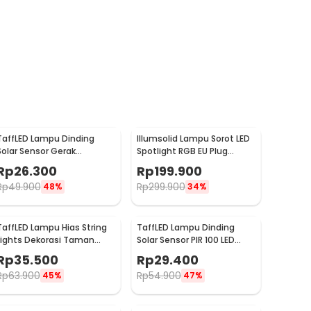
TaffLED Lampu Dinding
Illumsolid Lampu Sorot LED
Solar Sensor Gerak
Spotlight RGB EU Plug
Waterproof 20 LED Cool
DMX512 240V 30W - YS-P01
Rp
26.300
Rp
199.900
White - L20
Rp
49.900
Rp
299.900
48%
34%
TaffLED Lampu Hias String
TaffLED Lampu Dinding
Lights Dekorasi Taman
Solar Sensor PIR 100 LED
Solar 12M 100LED - S-04
Cool White - BK-100
Rp
35.500
Rp
29.400
Rp
63.900
Rp
54.900
45%
47%