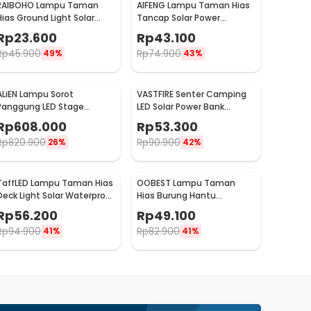
RAIBOHO Lampu Taman
AIFENG Lampu Taman Hias
Hias Ground Light Solar
Tancap Solar Power
Sensor Waterproof
Waterproof Cool White -
Rp
23.600
Rp
43.100
12/20LED - RB20
EM320
Rp
45.900
Rp
74.900
49%
43%
ALiEN Lampu Sorot
VASTFIRE Senter Camping
Panggung LED Stage
LED Solar Power Bank
Spotlight Moving Head RGB
Waterproof IP65 - YD-878A
Rp
608.000
Rp
53.300
10W - DM512
Rp
820.900
Rp
90.900
26%
42%
TaffLED Lampu Taman Hias
OOBEST Lampu Taman
Deck Light Solar Waterproof
Hias Burung Hantu
Warm White 8 PCS - L20
Waterproof Solar Panel
Rp
56.200
Rp
49.100
Warm White - SG15S
Rp
94.900
Rp
82.900
41%
41%