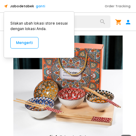
Jabodetabek
ganti
Order Tracking
Alat Kopi
Silakan ubah lokasi store sesuai
dengan lokasi Anda.
Mengerti