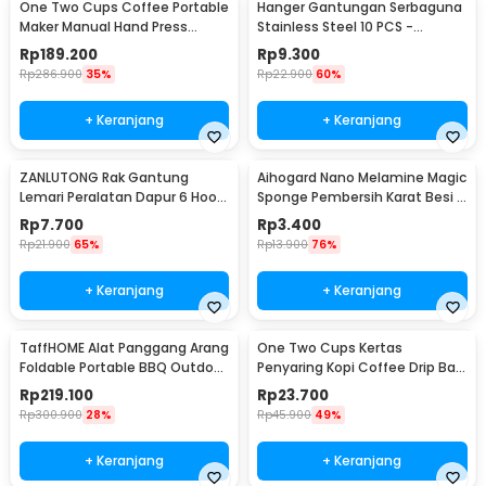
One Two Cups Coffee Portable
Hanger Gantungan Serbaguna
Maker Manual Hand Press
Stainless Steel 10 PCS -
Espresso 300ml - T35066
M127105
Rp
189.200
Rp
9.300
Rp
286.900
35%
Rp
22.900
60%
+ Keranjang
+ Keranjang
ZANLUTONG Rak Gantung
Aihogard Nano Melamine Magic
Lemari Peralatan Dapur 6 Hook
Sponge Pembersih Karat Besi -
Besi - 2137
CW62
Rp
7.700
Rp
3.400
Rp
21.900
65%
Rp
13.900
76%
+ Keranjang
+ Keranjang
TaffHOME Alat Panggang Arang
One Two Cups Kertas
Foldable Portable BBQ Outdoor
Penyaring Kopi Coffee Drip Bag
Grill Stove - HWSK77
Paper Filter 50PCS - T111
Rp
219.100
Rp
23.700
Rp
300.900
28%
Rp
45.900
49%
+ Keranjang
+ Keranjang