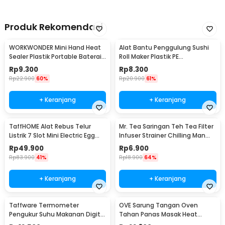
Produk Rekomendasi
WORKWONDER Mini Hand Heat
Alat Bantu Penggulung Sushi
Sealer Plastik Portable Baterai
Roll Maker Plastik PE
AA - LX2000A
22x20.5x0.1cm - E1119
Rp
9.300
Rp
8.300
Rp
22.900
60%
Rp
20.900
61%
+ Keranjang
+ Keranjang
TaffHOME Alat Rebus Telur
Mr. Tea Saringan Teh Tea Filter
Listrik 7 Slot Mini Electric Egg
Infuser Strainer Chilling Man
Cooker 350W - YS-203
Silicon - MR03
Rp
49.900
Rp
6.900
Rp
83.900
41%
Rp
18.900
64%
+ Keranjang
+ Keranjang
Taffware Termometer
OVE Sarung Tangan Oven
Pengukur Suhu Makanan Digital
Tahan Panas Masak Heat
Daging Kopi Susu - TP101
Resistant Gloves - 540F