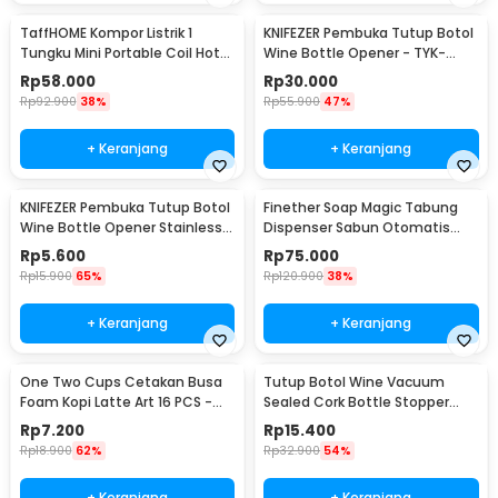
TaffHOME Kompor Listrik 1
KNIFEZER Pembuka Tutup Botol
Tungku Mini Portable Coil Hot
Wine Bottle Opener - TYK-
Plate 500W - C1-1000-03
074B
Rp
58.000
Rp
30.000
Rp
92.900
38%
Rp
55.900
47%
+ Keranjang
+ Keranjang
KNIFEZER Pembuka Tutup Botol
Finether Soap Magic Tabung
Wine Bottle Opener Stainless
Dispenser Sabun Otomatis
Steel - WS01
400ml - AD-03
Rp
5.600
Rp
75.000
Rp
15.900
65%
Rp
120.900
38%
+ Keranjang
+ Keranjang
One Two Cups Cetakan Busa
Tutup Botol Wine Vacuum
Foam Kopi Latte Art 16 PCS -
Sealed Cork Bottle Stopper
JJYE01
Stainless Steel - G94529
Rp
7.200
Rp
15.400
Rp
18.900
62%
Rp
32.900
54%
+ Keranjang
+ Keranjang