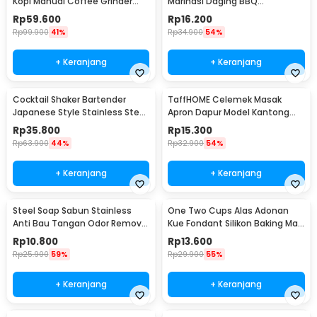
Kopi Manual Coffee Grinder
Marinasi Daging BBQ
Portable - WFCG9800
Seasoning Injector - HC117
Rp
59.600
Rp
16.200
Rp
99.900
41%
Rp
34.900
54%
+ Keranjang
+ Keranjang
Cocktail Shaker Bartender
TaffHOME Celemek Masak
Japanese Style Stainless Steel
Apron Dapur Model Kantong
200ml
Pola Spatula - JJ41
Rp
35.800
Rp
15.300
Rp
63.900
44%
Rp
32.900
54%
+ Keranjang
+ Keranjang
Steel Soap Sabun Stainless
One Two Cups Alas Adonan
Anti Bau Tangan Odor Remove
Kue Fondant Silikon Baking Mat
- HW071
Anti Slip - JJ3873
Rp
10.800
Rp
13.600
Rp
25.900
59%
Rp
29.900
55%
+ Keranjang
+ Keranjang