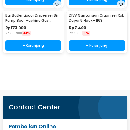
Bar Butler Liquor Dispenser Bir
DIVV Gantungan Organizer Rak
Pump Beer Machine Gas
Dapur 5 Hook - I163
Station 900ml - P-36
Rp
173.000
Rp
7.400
Rp
255.900
33%
Rp
18.900
61%
+ Keranjang
+ Keranjang
Ingatkan Saya
Contact Center
Pembelian Online