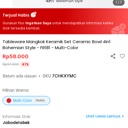
1 / 7
Terjual Habis
Gunakan fitur
Ingatkan Saya
untuk mendapatkan informasi ketika
stok tersedia kembali.
Tableware Mangkok Keramik Set Ceramic Bowl 4in1
Bohemian Style - FR181
-
Multi-Color
Rp
58.000
Rp
97.900
41
%
Belum ada ulasan
•
SKU
7CHKXYMC
Pilihan Warna:
Multi-Color
Habis
Lihat
Lokasi Lainnya
Informasi Stok:
Jabodetabek