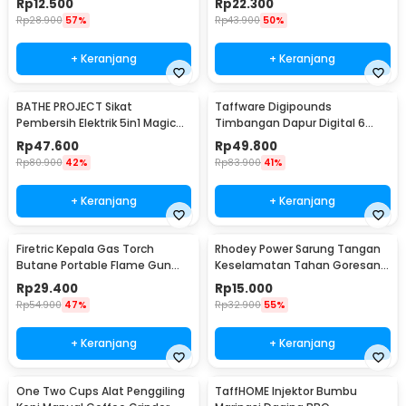
Rp
12.500
Rp
22.300
Rp
28.900
57%
Rp
43.900
50%
+ Keranjang
+ Keranjang
BATHE PROJECT Sikat
Taffware Digipounds
Pembersih Elektrik 5in1 Magic
Timbangan Dapur Digital 6
Brush Rechargeable - WQ8110
Satuan 1kg 0.1g - i2000
Rp
47.600
Rp
49.800
Rp
80.900
42%
Rp
83.900
41%
+ Keranjang
+ Keranjang
Firetric Kepala Gas Torch
Rhodey Power Sarung Tangan
Butane Portable Flame Gun
Keselamatan Tahan Goresan
Adjustable - 807
Pisau - EN388
Rp
29.400
Rp
15.000
Rp
54.900
47%
Rp
32.900
55%
+ Keranjang
+ Keranjang
One Two Cups Alat Penggiling
TaffHOME Injektor Bumbu