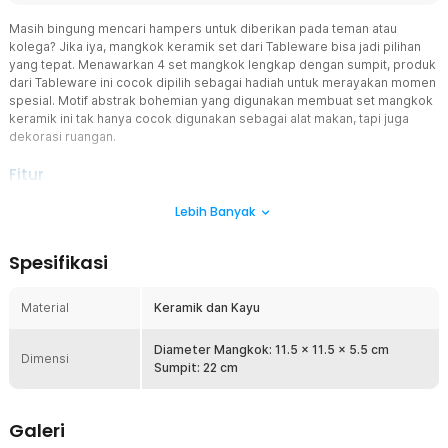
Masih bingung mencari hampers untuk diberikan pada teman atau
kolega? Jika iya, mangkok keramik set dari Tableware bisa jadi pilihan
yang tepat. Menawarkan 4 set mangkok lengkap dengan sumpit, produk
dari Tableware ini cocok dipilih sebagai hadiah untuk merayakan momen
spesial. Motif abstrak bohemian yang digunakan membuat set mangkok
keramik ini tak hanya cocok digunakan sebagai alat makan, tapi juga
dekorasi ruangan.
Fitur
Desain Bohemian Abstrak Cantik
Lebih Banyak
Mangkok keramik set ini hadir dengan desain bohemian abstrak
yang cantik. Perpaduan aneka warna cerah dan berani membuat
Spesifikasi
mangkok keramik terlihat cantik dan eye catching yang membuat
meja makan terasa semakin hidup. Anda juga dapat menggunakan
mangkok keramik ini sebagai dekorasi pada ruangan.
Material
Keramik dan Kayu
Set Mangkok Lengkap
Setiap pembelian produk Tableware, Anda akan mendapat set
Diameter Mangkok: 11.5 x 11.5 x 5.5 cm
Dimensi
mangkok lengkap yang terdiri dari 4 mangkok keramik dan 4 set
Sumpit: 22 cm
sumpit sehingga cocok dipilih sebagai hampers. Anda dapat
langsung menggunakan mangkok keramik untuk menyajikan makan
pada keluarga kecil.
Galeri