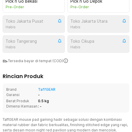
Pick n Go Bekasi
Pick n Go Depok
Pre-Order
Pre-Order
Toko Jakarta Pusat
Toko Jakarta Utara
Habis
Habis
Toko Tangerang
Toko Cikupa
Habis
Habis
Tersedia bayar di tempat (COD)
Rincian Produk
Brand
TaffGEAR
Garansi
-
Berat Produk
0.5 kg
Dimensi Kemasan
: -
TaffGEAR mouse pad gaming hadir sebagai solusi dengan kombinasi
material rubber dan fabric berkualitas, finishing stitched edge yang rapi,
serta desain moon night red pavilion yang modern dan mencolok.