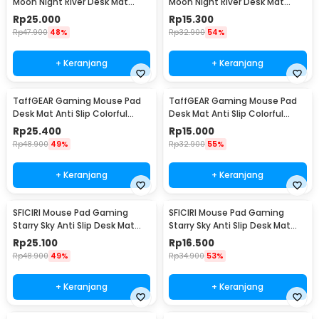
Moon Night River Desk Mat
Moon Night River Desk Mat
900x400x2mm - YL-505
800x300x2mm - YL-505
Rp
25.000
Rp
15.300
Rp
47.900
48%
Rp
32.900
54%
+ Keranjang
+ Keranjang
TaffGEAR Gaming Mouse Pad
TaffGEAR Gaming Mouse Pad
Desk Mat Anti Slip Colorful
Desk Mat Anti Slip Colorful
Polygonal 900x400x2mm - LM-
Polygonal 800x300x2mm - LM-
Rp
25.400
Rp
15.000
980
980
Rp
48.900
49%
Rp
32.900
55%
+ Keranjang
+ Keranjang
SFICIRI Mouse Pad Gaming
SFICIRI Mouse Pad Gaming
Starry Sky Anti Slip Desk Mat
Starry Sky Anti Slip Desk Mat
900x400x2mm - SF-980
800x300x2mm - SF-980
Rp
25.100
Rp
16.500
Rp
48.900
49%
Rp
34.900
53%
+ Keranjang
+ Keranjang