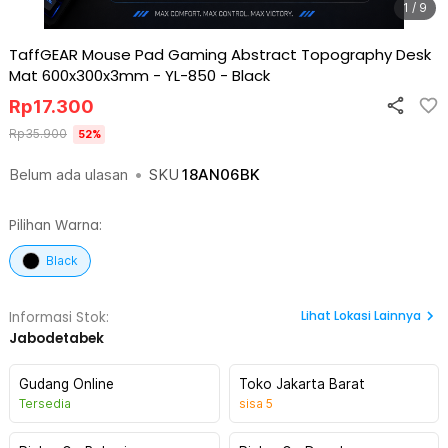
1 / 9
TaffGEAR Mouse Pad Gaming Abstract Topography Desk
Mat 600x300x3mm - YL-850
-
Black
Rp
17.300
Rp
35.900
52
%
Belum ada ulasan
•
SKU
18AN06BK
Pilihan Warna:
Black
Lihat
Lokasi Lainnya
Informasi Stok:
Jabodetabek
Gudang Online
Toko Jakarta Barat
Tersedia
sisa
5