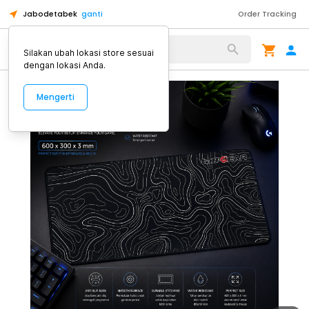
Jabodetabek
ganti
Order Tracking
Alat Kopi
Silakan ubah lokasi store sesuai
dengan lokasi Anda.
Mengerti