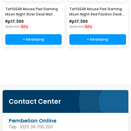
TaffGEAR Mouse Pad Gaming
TaffGEAR Mouse Pad Gaming
Moon Night River Desk Mat
Moon Night Red Pavilion Desk
300x600x3mm - YL-510
Mat 300x600x3mm - YL-515
Rp
17.300
Rp
17.300
Rp
35.900
52%
Rp
35.900
52%
+ Keranjang
+ Keranjang
Beli Sekarang
Contact Center
Pembelian Online
Telp : (021) 39 700 200