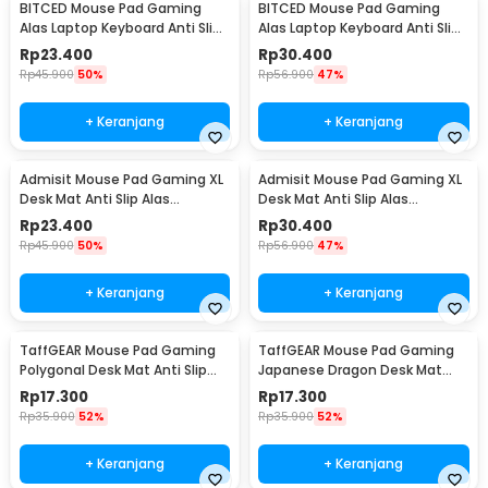
BITCED Mouse Pad Gaming
BITCED Mouse Pad Gaming
Alas Laptop Keyboard Anti Slip
Alas Laptop Keyboard Anti Slip
Desk Mat 300x800x3mm - YL-
Desk Mat 400x900x3mm - YL-
Rp
23.400
Rp
30.400
700
700
Rp
45.900
50%
Rp
56.900
47%
+ Keranjang
+ Keranjang
Admisit Mouse Pad Gaming XL
Admisit Mouse Pad Gaming XL
Desk Mat Anti Slip Alas
Desk Mat Anti Slip Alas
Keyboard Topografi
Keyboard Topografi
Rp
23.400
Rp
30.400
300x800x3mm - YL-800
400x900x3mm - YL-800
Rp
45.900
50%
Rp
56.900
47%
+ Keranjang
+ Keranjang
TaffGEAR Mouse Pad Gaming
TaffGEAR Mouse Pad Gaming
Polygonal Desk Mat Anti Slip
Japanese Dragon Desk Mat
600x300x3mm - LM-990
300x600x3mm - M35
Rp
17.300
Rp
17.300
Rp
35.900
52%
Rp
35.900
52%
+ Keranjang
+ Keranjang