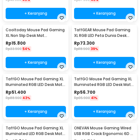
+ Keranjang
+ Keranjang
Cooltoday Mouse Pad Gaming
TaffGEAR Mouse Pad Gaming
XL Non Slip Desk Mat
XL RGB LED Peta Dunia Desk
800x300x2mm - LN001
Mat 400x900x4mm - GMS-
Rp
15.800
Rp
73.300
WT-5
Rp
33.900
54%
Rp
118.900
39%
+ Keranjang
+ Keranjang
TaffGO Mouse Pad Gaming XL
TaffGO Mouse Pad Gaming XL
Illuminated RGB LED Desk Mat
Illuminated RGB LED Desk Mat
800x300x4mm GMS-WT5
800x300x4mm RGB-04
Rp
51.400
Rp
56.700
Rp
88.900
43%
Rp
95.900
41%
+ Keranjang
+ Keranjang
TaffGO Mouse Pad Gaming XL
ONEVAN Mouse Gaming Wired
Illuminated LED RGB Desk Mat
USB RGB Crack Ergonomic 6D 6
800x300x3mm - GMS-WT-5
Key 4800DPI - M20