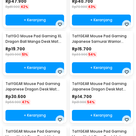
Rp
47.900
Rp
40.700
Rp
81.900
42%
Rp
70.900
43%
+ Keranjang
+ Keranjang
TaffGO Mouse Pad Gaming XL
TaffGEAR Mouse Pad Gaming
Dragon Ball Manga Desk Mat
Japanese Samurai Warrior
800x400x2mm - WXDBZ
Desk Mat 800x300x2mm - MR19
Rp
19.700
Rp
15.700
Rp
39.900
51%
Rp
33.900
54%
+ Keranjang
+ Keranjang
TaffGEAR Mouse Pad Gaming
TaffGEAR Mouse Pad Gaming
Japanese Dragon Desk Mat
Japanese Dragon Desk Mat
900x400x3mm - M34
700x300x2mm - M34
Rp
30.600
Rp
14.700
Rp
56.900
47%
Rp
31.900
54%
+ Keranjang
+ Keranjang
TaffGEAR Mouse Pad Gaming
TaffGEAR Mouse Pad Gaming