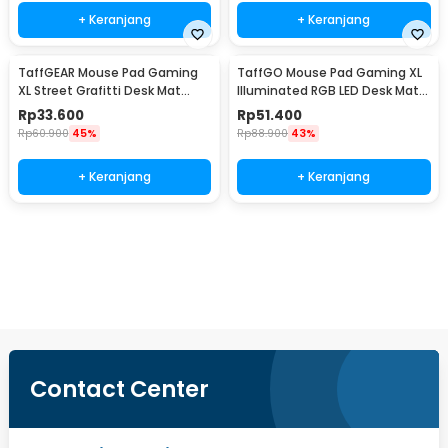
+ Keranjang
+ Keranjang
TaffGEAR Mouse Pad Gaming
TaffGO Mouse Pad Gaming XL
XL Street Grafitti Desk Mat
Illuminated RGB LED Desk Mat
900x400x3mm - EI25
800x300x4mm GMS-WT5
Rp
33.600
Rp
51.400
Rp
60.900
45%
Rp
88.900
43%
+ Keranjang
+ Keranjang
Beli Sekarang
Contact Center