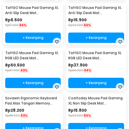
TaffGO Mouse Pad Gaming XL
TaffGO Mouse Pad Gaming XL
Anti Slip Desk Mat
Anti Slip Desk Mat
240x310x2mm Speed - LS
300x800x2mm Control - LS
Rp
6.500
Rp
15.900
Rp
17.900
64%
Rp
33.900
54%
+ Keranjang
+ Keranjang
TaffGO Mouse Pad Gaming XL
TaffGO Mouse Pad Gaming XL
RGB LED Desk Mat
RGB LED Desk Mat
300x800x4mm
250x300x4mm
Rp
50.600
Rp
37.900
Rp
87.900
43%
Rp
66.900
44%
+ Keranjang
+ Keranjang
Sovawin Ergonomic Keyboard
Cooltoday Mouse Pad Gaming
Pad Alas Tangan Memory
XL Non Slip Desk Mat
Foam - SH-023
800x300x2mm - LN001
Rp
28.200
Rp
15.800
Rp
48.900
43%
Rp
33.900
54%
+ Keranjang
+ Keranjang