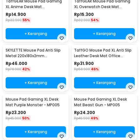
TaffGEAR Mouse Pad Gaming
TaffGEAR Mouse Pad Gaming
XL Anime Desk Mat
XL Overwatch Desk Mat
800x300x2mm One Piece -
800x300x2mm Overwatch
Rp
14.900
Rp
15.300
MP004
Rp
32.900
55%
Rp
32.900
54%
+ Keranjang
+ Keranjang
SKYLETTE Mouse Pad Anti Slip
TaffGO Mouse Pad XL Anti Slip
Metal 220x180x2mm
Leather Desk Mat Office
220x180x2mm - SKY-053
800x400x1mm 400x800x1mm -
Rp
46.000
Rp
31.900
A47780
Rp
78.900
42%
Rp
58.900
46%
+ Keranjang
+ Keranjang
Mouse Pad Gaming XL Desk
Mouse Pad Gaming XL Desk
Mat Purple Monster - MP005
Mat Beast Gun - MP005
Rp
23.200
Rp
24.200
Rp
45.900
50%
Rp
46.900
49%
+ Keranjang
+ Keranjang