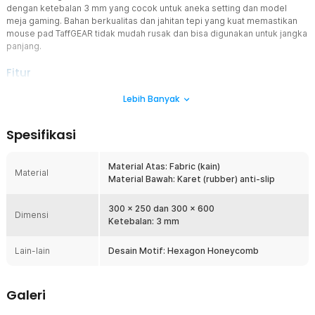
dengan ketebalan 3 mm yang cocok untuk aneka setting dan model
meja gaming. Bahan berkualitas dan jahitan tepi yang kuat memastikan
mouse pad TaffGEAR tidak mudah rusak dan bisa digunakan untuk jangka
panjang.
Fitur
Material Premium Rubber dan Fabric
Lebih Banyak
Mouse pad TaffGEAR menggunakan kombinasi material rubber anti-
slip di bagian bawah dan fabric halus di bagian atas untuk
Spesifikasi
memberikan stabilitas dan presisi maksimal. Lapisan karet menjaga
mouse pad tetap tidak bergeser saat digunakan, bahkan untuk
gerakan cepat, sementara permukaan fabric memastikan
Material Atas: Fabric (kain)
Material
pergerakan mouse tetap halus dan akurat. Teksturnya juga nyaman
Material Bawah: Karet (rubber) anti-slip
di tangan dan tidak menyebabkan iritasi, sehingga ideal untuk
penggunaan jangka panjang baik untuk kerja maupun mousepad
300 x 250 dan 300 x 600
gaming.
Dimensi
Ketebalan: 3 mm
Desain Hexagon Honeycomb Futuristik
Tampilan hexagon honeycomb memberikan kesan modern dan
Lain-lain
Desain Motif: Hexagon Honeycomb
futuristik yang membuat setup meja terlihat lebih premium dan
profesional. Desain ini terinspirasi dari konsep sci-fi yang identik
dengan teknologi tinggi, sehingga cocok untuk Anda yang ingin
Galeri
meningkatkan estetika workspace atau gaming setup. Motif ini juga
memberikan identitas visual yang kuat dibanding mouse pad polos