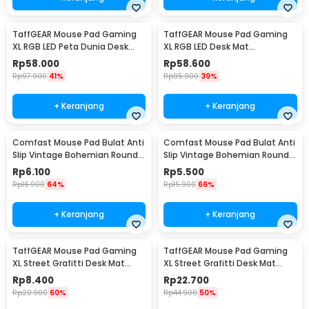
TaffGEAR Mouse Pad Gaming
TaffGEAR Mouse Pad Gaming
XL RGB LED Peta Dunia Desk
XL RGB LED Desk Mat
Mat 300x700x4mm - GMS-
900x300x4mm 300x900x4mm
Rp
58.000
Rp
58.600
WT-5
- RGB-01
Rp
97.900
41%
Rp
95.900
39%
+ Keranjang
+ Keranjang
Comfast Mouse Pad Bulat Anti
Comfast Mouse Pad Bulat Anti
Slip Vintage Bohemian Round
Slip Vintage Bohemian Round
200x200x3mm Gray Moroccan
200x200x3mm Blue Moroccan
Rp
6.100
Rp
5.500
Floral
Floral
Rp
16.900
64%
Rp
15.900
66%
+ Keranjang
+ Keranjang
TaffGEAR Mouse Pad Gaming
TaffGEAR Mouse Pad Gaming
XL Street Grafitti Desk Mat
XL Street Grafitti Desk Mat
300x250x3mm - EI25
800x300x3mm - EI25
Rp
8.400
Rp
22.700
Rp
20.900
60%
Rp
44.900
50%