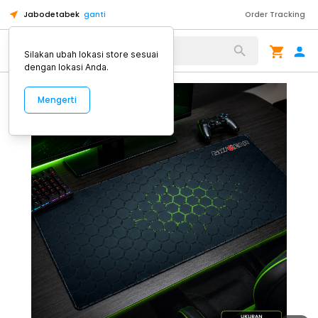
Jabodetabek
ganti
Order Tracking
Alat Kopi
Silakan ubah lokasi store sesuai
dengan lokasi Anda.
Mengerti