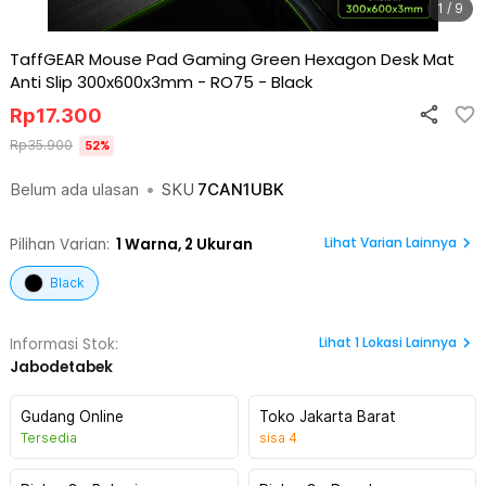
1 / 9
TaffGEAR Mouse Pad Gaming Green Hexagon Desk Mat
Anti Slip 300x600x3mm - RO75
-
Black
Rp
17.300
Rp
35.900
52
%
Belum ada ulasan
•
SKU
7CAN1UBK
Lihat Varian Lainnya
Pilihan Varian:
1
Warna,
2 Ukuran
Black
Lihat
1
Lokasi Lainnya
Informasi Stok:
Jabodetabek
Gudang Online
Toko Jakarta Barat
Tersedia
sisa
4