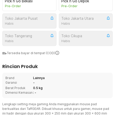
Pick n Go Bekasi
Pick n Go Depok
Pre-Order
Pre-Order
Toko Jakarta Pusat
Toko Jakarta Utara
Habis
Habis
Toko Tangerang
Toko Cikupa
Habis
Habis
Tersedia bayar di tempat (COD)
Rincian Produk
Brand
Lainnya
Garansi
-
Berat Produk
0.5 kg
Dimensi Kemasan
: -
Lengkapi setting meja gaming Anda menggunakan mouse pad
berkualitas dari TaffGEAR. Dibuat khusus untuk para gamer, mouse pad
ini hadir dengan dua ukuran 300 x 250 mm dan ukuran 300 x 600 mm