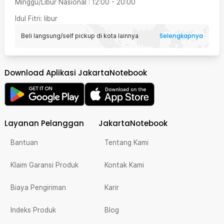
Minggu/Libur Nasional
:
12:00
-
20:00
Idul Fitri
: libur
Selengkapnya
Beli langsung/self pickup di kota lainnya
Download Aplikasi JakartaNotebook
Layanan Pelanggan
JakartaNotebook
Bantuan
Tentang Kami
Klaim Garansi Produk
Kontak Kami
Biaya Pengiriman
Karir
Indeks Produk
Blog