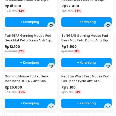
Waterproof 300x800x3mm -
Waterproof 400x900x3mm -
Rp
18.200
Rp
27.400
MP001
MP001
Rp
37.900
52%
Rp
51.900
48%
+ Keranjang
+ Keranjang
TaffGEAR Gaming Mouse Pad
TaffGEAR Gaming Mouse Pad
Desk Mat Peta Dunia Anti Slip
Desk Mat Peta Dunia Anti Slip
Waterproof 300x600x2mm -
Waterproof 300x250x3mm -
Rp
12.100
Rp
7.900
MP002
MP002
Rp
27.900
57%
Rp
19.900
61%
+ Keranjang
+ Keranjang
Gaming Mouse Pad XL Desk
NeoStar Wrist Rest Mouse Pad
Mat Motif DOTA 2 Anti Slip
Gel Spons Lycra Anti Slip
400x900x2mm
210x230x4mm - MP24
Rp
25.800
Rp
9.100
Rp
49.900
49%
Rp
22.900
61%
+ Keranjang
+ Keranjang