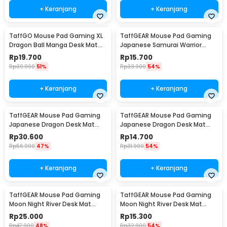
+ Keranjang
+ Keranjang
TaffGO Mouse Pad Gaming XL
TaffGEAR Mouse Pad Gaming
Dragon Ball Manga Desk Mat
Japanese Samurai Warrior
800x400x2mm - WXDBZ
Desk Mat 800x300x2mm - MR19
Rp
19.700
Rp
15.700
Rp
39.900
51%
Rp
33.900
54%
+ Keranjang
+ Keranjang
TaffGEAR Mouse Pad Gaming
TaffGEAR Mouse Pad Gaming
Japanese Dragon Desk Mat
Japanese Dragon Desk Mat
900x400x3mm - M34
700x300x2mm - M34
Rp
30.600
Rp
14.700
Rp
56.900
47%
Rp
31.900
54%
+ Keranjang
+ Keranjang
TaffGEAR Mouse Pad Gaming
TaffGEAR Mouse Pad Gaming
Moon Night River Desk Mat
Moon Night River Desk Mat
900x400x2mm - YL-505
800x300x2mm - YL-505
Rp
25.000
Rp
15.300
Rp
47.900
48%
Rp
32.900
54%