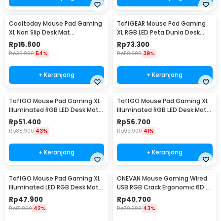
Cooltoday Mouse Pad Gaming
TaffGEAR Mouse Pad Gaming
XL Non Slip Desk Mat
XL RGB LED Peta Dunia Desk
800x300x2mm - LN001
Mat 400x900x4mm - GMS-
Rp
15.800
Rp
73.300
WT-5
Rp
33.900
54%
Rp
118.900
39%
+ Keranjang
+ Keranjang
TaffGO Mouse Pad Gaming XL
TaffGO Mouse Pad Gaming XL
Illuminated RGB LED Desk Mat
Illuminated RGB LED Desk Mat
800x300x4mm GMS-WT5
800x300x4mm RGB-04
Rp
51.400
Rp
56.700
Rp
88.900
43%
Rp
95.900
41%
+ Keranjang
+ Keranjang
TaffGO Mouse Pad Gaming XL
ONEVAN Mouse Gaming Wired
Illuminated LED RGB Desk Mat
USB RGB Crack Ergonomic 6D 6
800x300x3mm - GMS-WT-5
Key 4800DPI - M20
Rp
47.900
Rp
40.700
Rp
81.900
42%
Rp
70.900
43%