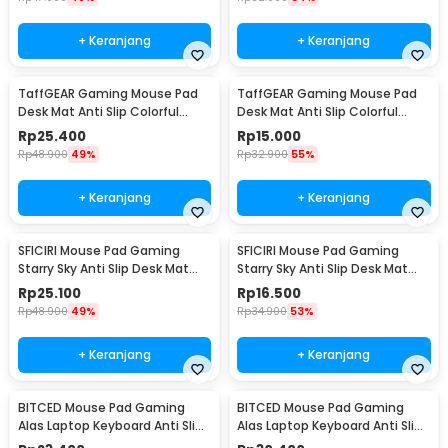
+ Keranjang
+ Keranjang
TaffGEAR Gaming Mouse Pad
TaffGEAR Gaming Mouse Pad
Desk Mat Anti Slip Colorful
Desk Mat Anti Slip Colorful
Polygonal 900x400x2mm - LM-
Polygonal 800x300x2mm - LM-
Rp
25.400
Rp
15.000
980
980
Rp
48.900
49%
Rp
32.900
55%
+ Keranjang
+ Keranjang
SFICIRI Mouse Pad Gaming
SFICIRI Mouse Pad Gaming
Starry Sky Anti Slip Desk Mat
Starry Sky Anti Slip Desk Mat
900x400x2mm - SF-980
800x300x2mm - SF-980
Rp
25.100
Rp
16.500
Rp
48.900
49%
Rp
34.900
53%
+ Keranjang
+ Keranjang
BITCED Mouse Pad Gaming
BITCED Mouse Pad Gaming
Alas Laptop Keyboard Anti Slip
Alas Laptop Keyboard Anti Slip
Desk Mat 300x800x3mm - YL-
Desk Mat 400x900x3mm - YL-