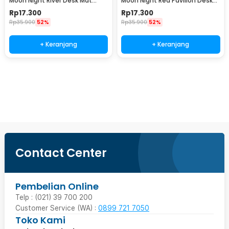
Moon Night River Desk Mat
Moon Night Red Pavilion Desk
300x600x3mm - YL-510
Mat 300x600x3mm - YL-515
Rp
17.300
Rp
17.300
Rp
35.900
52%
Rp
35.900
52%
+ Keranjang
+ Keranjang
Beli Sekarang
Contact Center
Pembelian Online
Telp : (021) 39 700 200
Customer Service (WA) :
0899 721 7050
Toko Kami