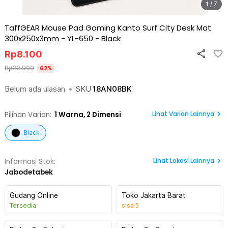
1 / 7
TaffGEAR Mouse Pad Gaming Kanto Surf City Desk Mat
300x250x3mm - YL-650
-
Black
Rp
8.100
Rp
20.900
62
%
Belum ada ulasan
•
SKU
18AN08BK
Lihat Varian Lainnya
Pilihan Varian:
1
Warna,
2 Dimensi
Black
Lihat
Lokasi Lainnya
Informasi Stok:
Jabodetabek
Gudang Online
Toko Jakarta Barat
Tersedia
sisa
5