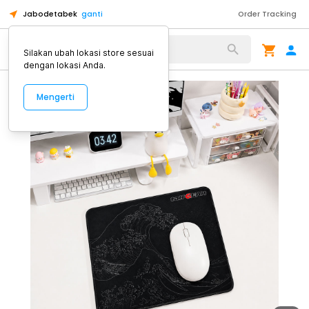
Jabodetabek
ganti
Order Tracking
Alat Kopi
Silakan ubah lokasi store sesuai
dengan lokasi Anda.
Mengerti