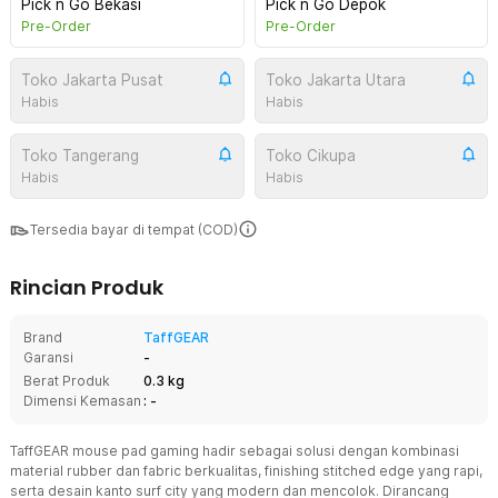
Pick n Go Bekasi
Pick n Go Depok
Pre-Order
Pre-Order
Toko Jakarta Pusat
Toko Jakarta Utara
Habis
Habis
Toko Tangerang
Toko Cikupa
Habis
Habis
Tersedia bayar di tempat (COD)
Rincian Produk
Brand
TaffGEAR
Garansi
-
Berat Produk
0.3 kg
Dimensi Kemasan
: -
TaffGEAR mouse pad gaming hadir sebagai solusi dengan kombinasi
material rubber dan fabric berkualitas, finishing stitched edge yang rapi,
serta desain kanto surf city yang modern dan mencolok. Dirancang