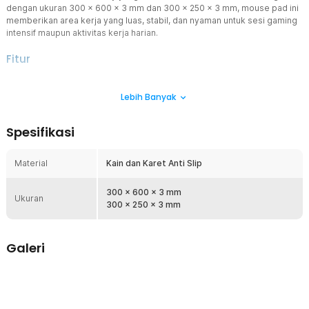
dengan ukuran 300 x 600 x 3 mm dan 300 x 250 x 3 mm, mouse pad ini
memberikan area kerja yang luas, stabil, dan nyaman untuk sesi gaming
intensif maupun aktivitas kerja harian.
Fitur
Dirancang untuk Kebutuhan Gaming
Lebih Banyak
Mouse pad ini dirancang untuk memenuhi kebutuhan gamer yang
membutuhkan pergerakan mouse yang akurat dan responsif.
Permukaan kain halus membantu sensor mouse membaca gerakan
Spesifikasi
dengan lebih stabil dan presisi. Hal ini membuatnya sangat cocok
digunakan untuk berbagai game kompetitif seperti FPS, MOBA,
maupun game strategi.
Material
Kain dan Karet Anti Slip
Desain Kanto Surf City yang Estetik
Menampilkan ilustrasi ombak khas seni Jepang yang ikonik dengan
300 x 600 x 3 mm
Ukuran
detail artistik dan kontras warna hitam-putih yang elegan. Desain ini
300 x 250 x 3 mm
membuat setup gaming atau workstation terlihat lebih menarik dan
berkarakter. Selain berfungsi sebagai alas mouse, desk mat ini juga
mempercantik dekorasi meja kerja.
Galeri
Material Premium Anti Slip
Dibuat dari kombinasi material fabric halus dan rubber anti slip,
mouse pad gaming ini memberikan pengalaman penggunaan yang
stabil dan nyaman. Permukaan kain memastikan pergerakan mouse