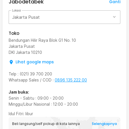
Jabodetabek
Ganti
Lokasi
Jakarta Pusat
Toko
Bendungan Hilir Raya Blok G1 No. 10
Jakarta Pusat
DKI Jakarta
10210
Lihat google maps
Telp
:
(021) 39 700 200
Whatsapp Sales / COD
:
0896 135 222 00
Jam buka:
Senin - Sabtu
:
09:00
-
20:00
Minggu/Libur Nasional
:
12:00
-
20:00
Idul Fitri
: libur
Selengkapnya
Beli langsung/self pickup di kota lainnya