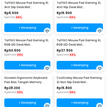
TaffGO Mouse Pad Gaming XL
TaffGO Mouse Pad Gaming XL
Anti Slip Desk Mat
Anti Slip Desk Mat
240x310x2mm Speed - LS
300x800x2mm Control - LS
Rp
6.500
Rp
15.900
Rp
17.900
64%
Rp
33.900
54%
+ Keranjang
+ Keranjang
TaffGO Mouse Pad Gaming XL
TaffGO Mouse Pad Gaming XL
RGB LED Desk Mat
RGB LED Desk Mat
300x800x4mm
250x300x4mm
Rp
50.600
Rp
37.900
Rp
87.900
43%
Rp
66.900
44%
+ Keranjang
+ Keranjang
Sovawin Ergonomic Keyboard
Cooltoday Mouse Pad Gaming
Pad Alas Tangan Memory
XL Non Slip Desk Mat
Foam - SH-023
800x300x2mm - LN001
Rp
28.200
Rp
15.800
Rp
48.900
43%
Rp
33.900
54%
+ Keranjang
+ Keranjang