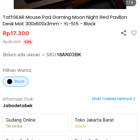
1 / 8
TaffGEAR Mouse Pad Gaming Moon Night Red Pavilion
Desk Mat 300x600x3mm - YL-515
-
Black
Rp
17.300
Rp
35.900
52
%
Belum ada ulasan
•
SKU
18AN03BK
Pilihan Warna:
Black
Lihat
1
Lokasi Lainnya
Informasi Stok:
Jabodetabek
Gudang Online
Toko Jakarta Barat
Tersedia
sisa
5