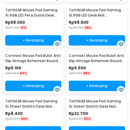
TaffGEAR Mouse Pad Gaming
TaffGEAR Mouse Pad Gaming
XL RGB LED Peta Dunia Desk
XL RGB LED Desk Mat
Mat 300x700x4mm - GMS-
900x300x4mm 300x900x4mm
Rp
58.000
Rp
58.600
WT-5
- RGB-01
Rp
97.900
41%
Rp
95.900
39%
+ Keranjang
+ Keranjang
Comfast Mouse Pad Bulat Anti
Comfast Mouse Pad Bulat Anti
Slip Vintage Bohemian Round
Slip Vintage Bohemian Round
200x200x3mm Gray Moroccan
200x200x3mm Blue Moroccan
Rp
6.100
Rp
5.500
Floral
Floral
Rp
16.900
64%
Rp
15.900
66%
+ Keranjang
+ Keranjang
TaffGEAR Mouse Pad Gaming
TaffGEAR Mouse Pad Gaming
XL Street Grafitti Desk Mat
XL Street Grafitti Desk Mat
300x250x3mm - EI25
800x300x3mm - EI25
Rp
8.400
Rp
22.700
Rp
20.900
60%
Rp
44.900
50%