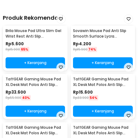
Nyaman dengan Ukuran Besar
Dengan luas permukaan 300 x 600 mm, mouse pad ini memberikan
Produk Rekomendasi
ruang gerak yang lega untuk berbagai gaya bermain baik low
sensitivity yang membutuhkan sapuan mouse lebar maupun high
sensitivity. Ketebalan 3 mm memberikan cushioning ekstra yang
Brila Mouse Pad Ultra Slim Gel
Sovawin Mouse Pad Anti Slip
menyerap getaran dan melindungi meja dari goresan. Ukuran ini
Wrist Rest Anti Slip
Smooth Surface Lycra
juga ideal sebagai mini desk mat yang menutupi area kerja utama.
200x235x10mm - B639
220x180x2mm - MP004
Rp
5.600
Rp
4.200
Rp
15.900
65%
Rp
15.900
74%
Kelengkapan Produk
+ Keranjang
+ Keranjang
Rincian yang Anda dapatkan untuk pembelian produk ini:
1 x TaffGEAR Mouse Pad Gaming Moon Night Red Pavilion Desk
Mat 300x600x3mm - YL-515
TaffGEAR Gaming Mouse Pad
TaffGEAR Gaming Mouse Pad
XL Desk Mat Polos Anti Slip
XL Desk Mat Polos Anti Slip
Waterproof 500x800x3mm -
Waterproof 300x600x3mm -
Rp
33.600
Rp
15.600
MP001
MP001
Rp
55.900
40%
Rp
33.900
54%
+ Keranjang
+ Keranjang
TaffGEAR Gaming Mouse Pad
TaffGEAR Gaming Mouse Pad
XL Desk Mat Polos Anti Slip
XL Desk Mat Polos Anti Slip