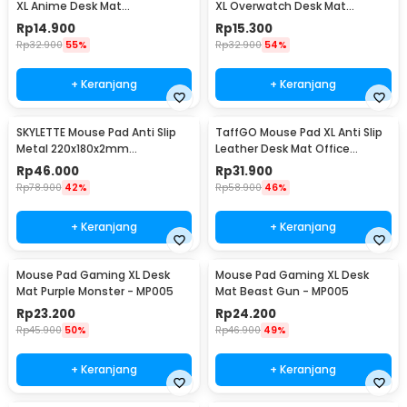
XL Anime Desk Mat
XL Overwatch Desk Mat
800x300x2mm One Piece -
800x300x2mm Overwatch
Rp
14.900
Rp
15.300
MP004
Rp
32.900
55%
Rp
32.900
54%
+ Keranjang
+ Keranjang
SKYLETTE Mouse Pad Anti Slip
TaffGO Mouse Pad XL Anti Slip
Metal 220x180x2mm
Leather Desk Mat Office
220x180x2mm - SKY-053
800x400x1mm 400x800x1mm -
Rp
46.000
Rp
31.900
A47780
Rp
78.900
42%
Rp
58.900
46%
+ Keranjang
+ Keranjang
Mouse Pad Gaming XL Desk
Mouse Pad Gaming XL Desk
Mat Purple Monster - MP005
Mat Beast Gun - MP005
Rp
23.200
Rp
24.200
Rp
45.900
50%
Rp
46.900
49%
+ Keranjang
+ Keranjang