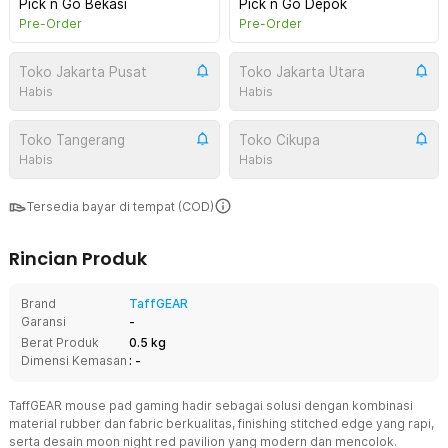
Pick n Go Bekasi
Pick n Go Depok
Pre-Order
Pre-Order
Toko Jakarta Pusat
Toko Jakarta Utara
Habis
Habis
Toko Tangerang
Toko Cikupa
Habis
Habis
Tersedia bayar di tempat (COD)
Rincian Produk
Brand
TaffGEAR
Garansi
-
Berat Produk
0.5 kg
Dimensi Kemasan
: -
TaffGEAR mouse pad gaming hadir sebagai solusi dengan kombinasi
material rubber dan fabric berkualitas, finishing stitched edge yang rapi,
serta desain moon night red pavilion yang modern dan mencolok.