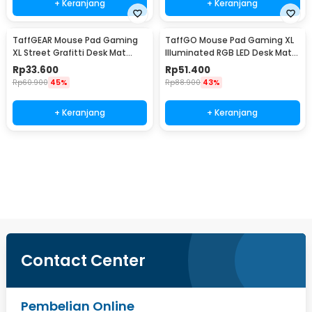
+ Keranjang
+ Keranjang
TaffGEAR Mouse Pad Gaming
TaffGO Mouse Pad Gaming XL
XL Street Grafitti Desk Mat
Illuminated RGB LED Desk Mat
900x400x3mm - EI25
800x300x4mm GMS-WT5
Rp
33.600
Rp
51.400
Rp
60.900
45%
Rp
88.900
43%
+ Keranjang
+ Keranjang
Beli Sekarang
Contact Center
Pembelian Online