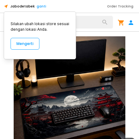
Jabodetabek
ganti
Order Tracking
Alat Kopi
Silakan ubah lokasi store sesuai
dengan lokasi Anda.
Mengerti