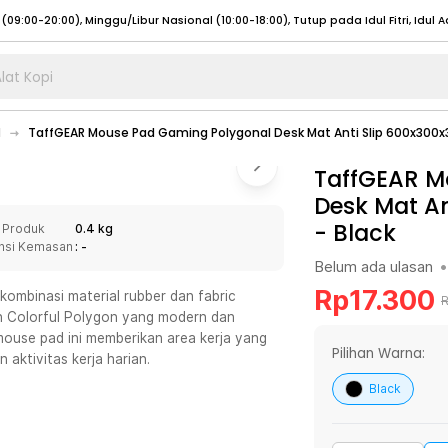
lat Kopi
umat (07:00 - 20:00), Sabtu - Minggu (08:00 - 20:00), Tutup pada Idul Fitri
Sele
d
TaffGEAR Mouse Pad Gaming Polygonal Desk Mat Anti Slip 600x30
:00 - 20:00), Sabtu - Minggu/ Libur Nasional (08:00 - 17:00)
Selengkapnya
:00 - 20:00), Sabtu - Minggu/ Libur Nasional (08:00 - 17:00)
TaffGEAR M
Selengkapnya
Desk Mat A
 (09:00-20:00), Minggu/Libur Nasional (12:00-20:00), Tutup pada Idul Fitri
Sele
-
Black
 Produk
0.4 kg
 (09:00-20:00), Minggu/Libur Nasional (12:00-20:00), Tutup pada Idul Fitri
Sele
nsi Kemasan
: -
Belum ada ulasan
•
Rp
17.300
ombinasi material rubber dan fabric
ain Colorful Polygon yang modern dan
ouse pad ini memberikan area kerja yang
umat (07:00 - 20:00), Sabtu - Minggu (08:00 - 20:00), Tutup pada Idul Fitri
Sele
Pilihan Warna:
 aktivitas kerja harian.
:00 - 20:00), Sabtu - Minggu/ Libur Nasional (08:00 - 17:00)
Selengkapnya
Black
:00 - 20:00), Sabtu - Minggu/ Libur Nasional (08:00 - 17:00)
Selengkapnya