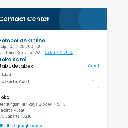
Contact Center
Pembelian Online
Telp : (021) 39 700 200
Customer Service (WA) :
0899 721 7050
Toko Kami
Jabodetabek
Ganti
Lokasi
Jakarta Pusat
Toko
Bendungan Hilir Raya Blok G1 No. 10
Jakarta Pusat
DKI Jakarta
10210
Lihat google maps