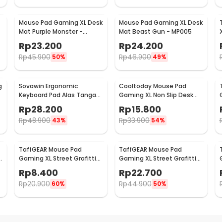
Mouse Pad Gaming XL Desk
Mouse Pad Gaming XL Desk
Mat Purple Monster -
Mat Beast Gun - MP005
MP005
Rp
23.200
Rp
24.200
Rp
45.900
Rp
46.900
50%
49%
g
Sovawin Ergonomic
Cooltoday Mouse Pad
Keyboard Pad Alas Tangan
Gaming XL Non Slip Desk
Memory Foam - SH-023
Mat 800x300x2mm - LN001
Rp
28.200
Rp
15.800
Rp
48.900
Rp
33.900
43%
54%
TaffGEAR Mouse Pad
TaffGEAR Mouse Pad
n
Gaming XL Street Grafitti
Gaming XL Street Grafitti
Desk Mat 300x250x3mm -
Desk Mat 800x300x3mm -
Rp
8.400
Rp
22.700
EI25
EI25
Rp
20.900
Rp
44.900
60%
50%