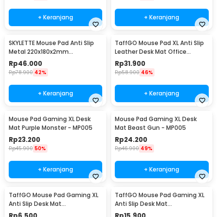
+ Keranjang
+ Keranjang
SKYLETTE Mouse Pad Anti Slip
TaffGO Mouse Pad XL Anti Slip
Metal 220x180x2mm
Leather Desk Mat Office
220x180x2mm - SKY-053
800x400x1mm 400x800x1mm -
Rp
46.000
Rp
31.900
A47780
Rp
78.900
42%
Rp
58.900
46%
+ Keranjang
+ Keranjang
Mouse Pad Gaming XL Desk
Mouse Pad Gaming XL Desk
Mat Purple Monster - MP005
Mat Beast Gun - MP005
Rp
23.200
Rp
24.200
Rp
45.900
50%
Rp
46.900
49%
+ Keranjang
+ Keranjang
TaffGO Mouse Pad Gaming XL
TaffGO Mouse Pad Gaming XL
Anti Slip Desk Mat
Anti Slip Desk Mat
240x310x2mm Speed - LS
300x800x2mm Control - LS
Rp
6.500
Rp
15.900