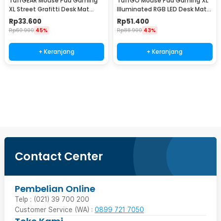
TaffGEAR Mouse Pad Gaming
TaffGO Mouse Pad Gaming XL
XL Street Grafitti Desk Mat
Illuminated RGB LED Desk Mat
900x400x3mm - EI25
800x300x4mm GMS-WT5
Rp
33.600
Rp
51.400
Rp
60.900
45%
Rp
88.900
43%
+ Keranjang
+ Keranjang
Beli Sekarang
Contact Center
Pembelian Online
Telp : (021) 39 700 200
Customer Service (WA) :
0899 721 7050