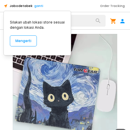
Jabodetabek
ganti
Order Tracking
Alat Kopi
Silakan ubah lokasi store sesuai
dengan lokasi Anda.
Mengerti