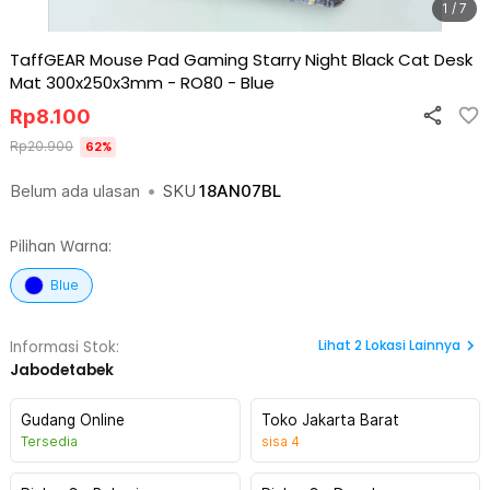
1 / 7
TaffGEAR Mouse Pad Gaming Starry Night Black Cat Desk
Mat 300x250x3mm - RO80
-
Blue
Rp
8.100
Rp
20.900
62
%
Belum ada ulasan
•
SKU
18AN07BL
Pilihan Warna:
Blue
Lihat
2
Lokasi Lainnya
Informasi Stok:
Jabodetabek
Gudang Online
Toko Jakarta Barat
Tersedia
sisa
4