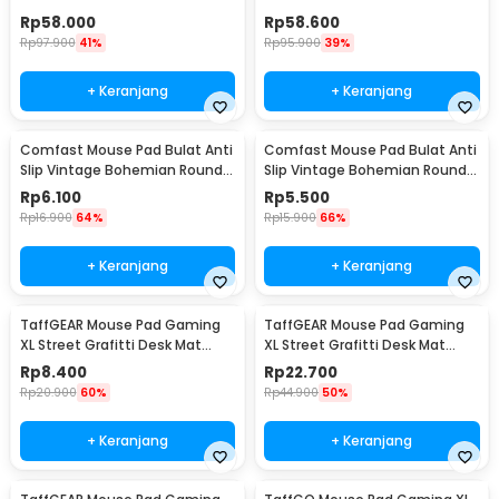
Mat 300x700x4mm - GMS-
900x300x4mm 300x900x4mm
Rp
58.000
Rp
58.600
WT-5
- RGB-01
Rp
97.900
41%
Rp
95.900
39%
+ Keranjang
+ Keranjang
Comfast Mouse Pad Bulat Anti
Comfast Mouse Pad Bulat Anti
Slip Vintage Bohemian Round
Slip Vintage Bohemian Round
200x200x3mm Gray Moroccan
200x200x3mm Blue Moroccan
Rp
6.100
Rp
5.500
Floral
Floral
Rp
16.900
64%
Rp
15.900
66%
+ Keranjang
+ Keranjang
TaffGEAR Mouse Pad Gaming
TaffGEAR Mouse Pad Gaming
XL Street Grafitti Desk Mat
XL Street Grafitti Desk Mat
300x250x3mm - EI25
800x300x3mm - EI25
Rp
8.400
Rp
22.700
Rp
20.900
60%
Rp
44.900
50%
+ Keranjang
+ Keranjang