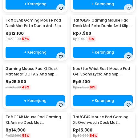
+ Keranjang
+ Keranjang
TaffGEAR Gaming Mouse Pad
TaffGEAR Gaming Mouse Pad
Desk Mat Peta Dunia Anti Slip
Desk Mat Peta Dunia Anti Slip
Waterproof 300x600x2mm -
Waterproof 300x250x3mm -
Rp
12.100
Rp
7.900
MP002
MP002
Rp
27.900
57%
Rp
19.900
61%
+ Keranjang
+ Keranjang
Gaming Mouse Pad XL Desk
NeoStar Wrist Rest Mouse Pad
Mat Motif DOTA 2 Anti Slip
Gel Spons Lycra Anti Slip
400x900x2mm
210x230x4mm - MP24
Rp
25.800
Rp
9.100
Rp
49.900
49%
Rp
22.900
61%
+ Keranjang
+ Keranjang
TaffGEAR Mouse Pad Gaming
TaffGEAR Mouse Pad Gaming
XL Anime Desk Mat
XL Overwatch Desk Mat
800x300x2mm One Piece -
800x300x2mm Overwatch
Rp
14.900
Rp
15.300
MP004
Rp
32.900
55%
Rp
32.900
54%