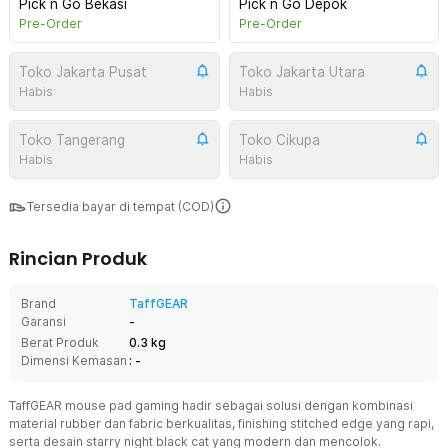
Pick n Go Bekasi
Pick n Go Depok
Pre-Order
Pre-Order
Toko Jakarta Pusat
Toko Jakarta Utara
Habis
Habis
Toko Tangerang
Toko Cikupa
Habis
Habis
Tersedia bayar di tempat (COD)
Rincian Produk
Brand
TaffGEAR
Garansi
-
Berat Produk
0.3 kg
Dimensi Kemasan
: -
TaffGEAR mouse pad gaming hadir sebagai solusi dengan kombinasi
material rubber dan fabric berkualitas, finishing stitched edge yang rapi,
serta desain starry night black cat yang modern dan mencolok.