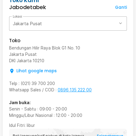
Toko Kami
Jabodetabek
Ganti
Lokasi
Jakarta Pusat
Toko
Bendungan Hilir Raya Blok G1 No. 10
Jakarta Pusat
DKI Jakarta
10210
Lihat google maps
Telp
:
(021) 39 700 200
Whatsapp Sales / COD
:
0896 135 222 00
Jam buka:
Senin - Sabtu
:
09:00
-
20:00
Minggu/Libur Nasional
:
12:00
-
20:00
Idul Fitri
: libur
Selengkapnya
Beli langsung/self pickup di kota lainnya