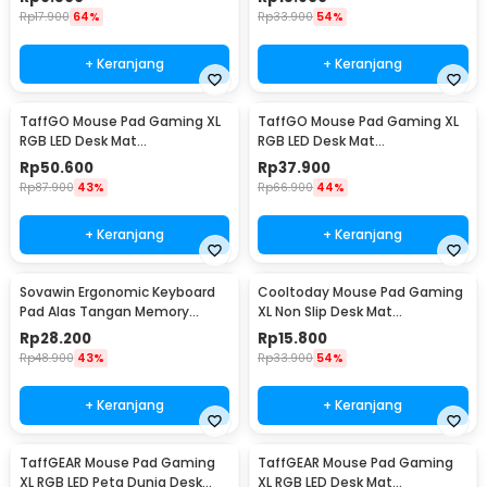
Rp
17.900
64%
Rp
33.900
54%
+ Keranjang
+ Keranjang
TaffGO Mouse Pad Gaming XL
TaffGO Mouse Pad Gaming XL
RGB LED Desk Mat
RGB LED Desk Mat
300x800x4mm
250x300x4mm
Rp
50.600
Rp
37.900
Rp
87.900
43%
Rp
66.900
44%
+ Keranjang
+ Keranjang
Sovawin Ergonomic Keyboard
Cooltoday Mouse Pad Gaming
Pad Alas Tangan Memory
XL Non Slip Desk Mat
Foam - SH-023
800x300x2mm - LN001
Rp
28.200
Rp
15.800
Rp
48.900
43%
Rp
33.900
54%
+ Keranjang
+ Keranjang
TaffGEAR Mouse Pad Gaming
TaffGEAR Mouse Pad Gaming
XL RGB LED Peta Dunia Desk
XL RGB LED Desk Mat