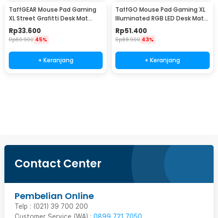
TaffGEAR Mouse Pad Gaming
TaffGO Mouse Pad Gaming XL
XL Street Grafitti Desk Mat
Illuminated RGB LED Desk Mat
900x400x3mm - EI25
800x300x4mm GMS-WT5
Rp
33.600
Rp
51.400
Rp
60.900
45%
Rp
88.900
43%
+ Keranjang
+ Keranjang
Ingatkan Saya
Contact Center
Pembelian Online
Telp : (021) 39 700 200
Customer Service (WA) :
0899 721 7050