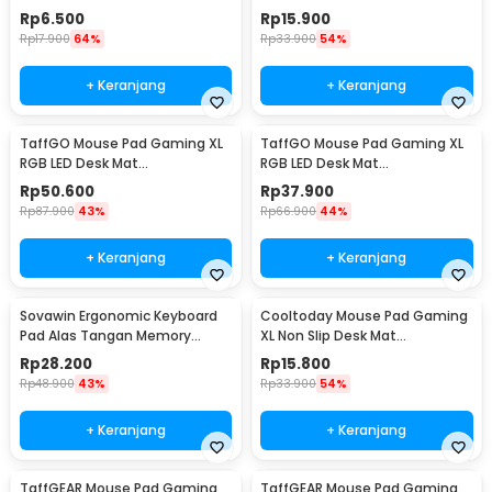
240x310x2mm Speed - LS
300x800x2mm Control - LS
Rp
6.500
Rp
15.900
Rp
17.900
64%
Rp
33.900
54%
+ Keranjang
+ Keranjang
TaffGO Mouse Pad Gaming XL
TaffGO Mouse Pad Gaming XL
RGB LED Desk Mat
RGB LED Desk Mat
300x800x4mm
250x300x4mm
Rp
50.600
Rp
37.900
Rp
87.900
43%
Rp
66.900
44%
+ Keranjang
+ Keranjang
Sovawin Ergonomic Keyboard
Cooltoday Mouse Pad Gaming
Pad Alas Tangan Memory
XL Non Slip Desk Mat
Foam - SH-023
800x300x2mm - LN001
Rp
28.200
Rp
15.800
Rp
48.900
43%
Rp
33.900
54%
+ Keranjang
+ Keranjang
TaffGEAR Mouse Pad Gaming
TaffGEAR Mouse Pad Gaming