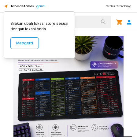
Jabodetabek
ganti
Order Tracking
Alat Kopi
Silakan ubah lokasi store sesuai
dengan lokasi Anda.
Mengerti