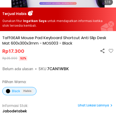
1 / 6
Terjual Habis
Gunakan fitur
Ingatkan Saya
untuk mendapatkan informasi ketika
stok tersedia kembali.
TaffGEAR Mouse Pad Keyboard Shortcut Anti Slip Desk
Mat 600x300x3mm - MOS003
-
Black
Rp
17.300
Rp
35.900
52
%
Belum ada ulasan
•
SKU
7CAN1WBK
Pilihan Warna:
Black
Habis
Lihat
Lokasi Lainnya
Informasi Stok:
Jabodetabek