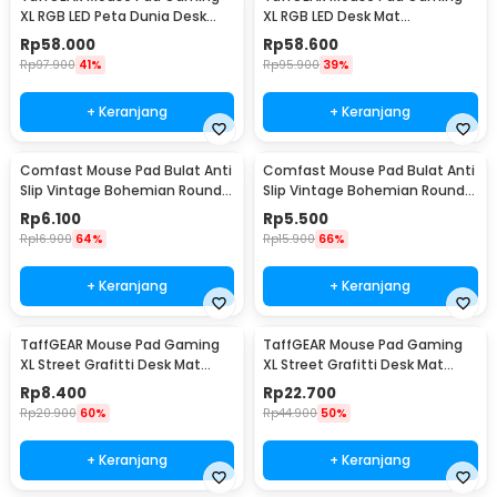
XL RGB LED Peta Dunia Desk
XL RGB LED Desk Mat
Mat 300x700x4mm - GMS-
900x300x4mm 300x900x4mm
Rp
58.000
Rp
58.600
WT-5
- RGB-01
Rp
97.900
41%
Rp
95.900
39%
+ Keranjang
+ Keranjang
Comfast Mouse Pad Bulat Anti
Comfast Mouse Pad Bulat Anti
Slip Vintage Bohemian Round
Slip Vintage Bohemian Round
200x200x3mm Gray Moroccan
200x200x3mm Blue Moroccan
Rp
6.100
Rp
5.500
Floral
Floral
Rp
16.900
64%
Rp
15.900
66%
+ Keranjang
+ Keranjang
TaffGEAR Mouse Pad Gaming
TaffGEAR Mouse Pad Gaming
XL Street Grafitti Desk Mat
XL Street Grafitti Desk Mat
300x250x3mm - EI25
800x300x3mm - EI25
Rp
8.400
Rp
22.700
Rp
20.900
60%
Rp
44.900
50%
+ Keranjang
+ Keranjang