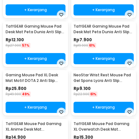
+ Keranjang
+ Keranjang
TaffGEAR Gaming Mouse Pad
TaffGEAR Gaming Mouse Pad
Desk Mat Peta Dunia Anti Slip
Desk Mat Peta Dunia Anti Slip
Waterproof 300x600x2mm -
Waterproof 300x250x3mm -
Rp
12.100
Rp
7.900
MP002
MP002
Rp
27.900
57%
Rp
19.900
61%
+ Keranjang
+ Keranjang
Gaming Mouse Pad XL Desk
NeoStar Wrist Rest Mouse Pad
Mat Motif DOTA 2 Anti Slip
Gel Spons Lycra Anti Slip
400x900x2mm
210x230x4mm - MP24
Rp
25.800
Rp
9.100
Rp
49.900
49%
Rp
22.900
61%
+ Keranjang
+ Keranjang
TaffGEAR Mouse Pad Gaming
TaffGEAR Mouse Pad Gaming
XL Anime Desk Mat
XL Overwatch Desk Mat
800x300x2mm One Piece -
800x300x2mm Overwatch
Rp
14.900
Rp
15.300