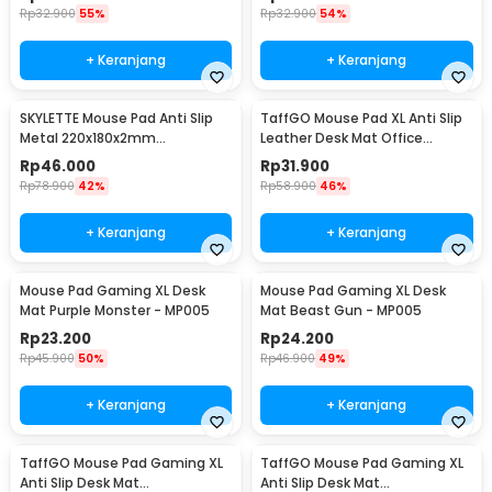
MP004
Rp
32.900
55%
Rp
32.900
54%
+ Keranjang
+ Keranjang
SKYLETTE Mouse Pad Anti Slip
TaffGO Mouse Pad XL Anti Slip
Metal 220x180x2mm
Leather Desk Mat Office
220x180x2mm - SKY-053
800x400x1mm 400x800x1mm -
Rp
46.000
Rp
31.900
A47780
Rp
78.900
42%
Rp
58.900
46%
+ Keranjang
+ Keranjang
Mouse Pad Gaming XL Desk
Mouse Pad Gaming XL Desk
Mat Purple Monster - MP005
Mat Beast Gun - MP005
Rp
23.200
Rp
24.200
Rp
45.900
50%
Rp
46.900
49%
+ Keranjang
+ Keranjang
TaffGO Mouse Pad Gaming XL
TaffGO Mouse Pad Gaming XL
Anti Slip Desk Mat
Anti Slip Desk Mat