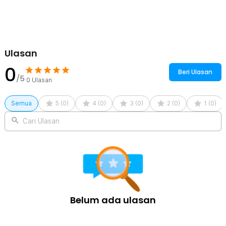
anti-slip yang menjaga mouse pad tetap stabil dan tidak mudah
bergeser saat digunakan dalam aktivitas intens.
Stitched Edge Kuat dan Tahan Lama
Dilengkapi jahitan tepi (stitched edge) yang rapi dan kuat, mouse
pad ini tidak mudah mengelupas. Struktur ini menjaga bentuk tetap
Ulasan
stabil dan memperpanjang umur penggunaan. Cocok untuk
penggunaan jangka panjang baik di kantor maupun setup kerja
0
Beri Ulasan
pribadi.
/5
0
Ulasan
Waterproof dan Mudah Dibersihkan
Mouse pad TaffGEAR dilengkapi lapisan permukaan yang lebih
Semua
5
(
0
)
4
(
0
)
3
(
0
)
2
(
0
)
1
(
0
)
tahan terhadap percikan air dan tumpahan ringan, sehingga cairan
tidak mudah meresap dan membantu mencegah noda dari kopi,
Cari Ulasan
teh, atau air saat digunakan. Fitur ini membuat mouse pad tetap
bersih dan tidak cepat rusak meskipun dipakai setiap hari.
Perawatannya juga sangat praktis karena cukup dilap dengan kain
kering atau sedikit basah untuk membersihkan kotoran, dan jika
diperlukan dapat dibilas dengan air lalu dikeringkan tanpa merusak
permukaan. Dengan demikian, mouse pad menjadi lebih higienis,
mudah dirawat, dan cocok untuk penggunaan jangka panjang di
berbagai kondisi.
Belum ada ulasan
Nyaman dengan Ukuran Maksimal
Dengan ukuran besar 600 x 300 mm dan ketebalan 3 mm, mouse
pad ini mampu menampung mouse sekaligus sebagian area