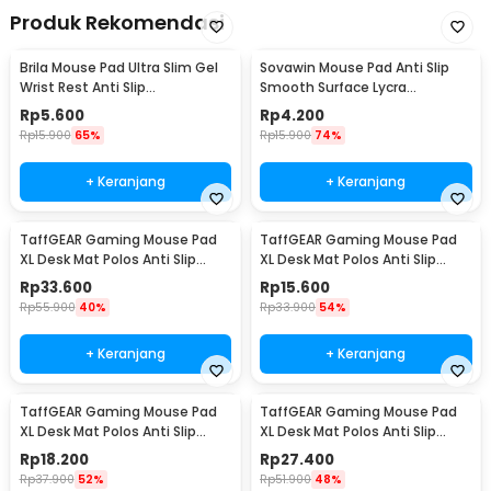
keyboard. Memberikan ruang gerak lebih luas dan meningkatkan
Produk Rekomendasi
kenyamanan saat bekerja. Ukuran ini ideal untuk meja kerja modern
dan setup minimalis.
Brila Mouse Pad Ultra Slim Gel
Sovawin Mouse Pad Anti Slip
Motif Informatif dan Mudah Dibaca
Wrist Rest Anti Slip
Smooth Surface Lycra
Desain tabel shortcut dicetak dengan tampilan yang jelas dan
200x235x10mm - B639
220x180x2mm - MP004
Rp
5.600
Rp
4.200
mudah dibaca sehingga dapat digunakan sebagai referensi cepat
Rp
15.900
65%
Rp
15.900
74%
saat bekerja. Sangat cocok untuk pelajar, mahasiswa, desainer,
maupun profesional.
+ Keranjang
+ Keranjang
Kelengkapan Produk
TaffGEAR Gaming Mouse Pad
TaffGEAR Gaming Mouse Pad
Rincian yang Anda dapatkan untuk pembelian produk ini:
XL Desk Mat Polos Anti Slip
XL Desk Mat Polos Anti Slip
1 x TaffGEAR Mouse Pad Keyboard Shortcut Anti Slip Desk Mat
Waterproof 500x800x3mm -
Waterproof 300x600x3mm -
Rp
33.600
600x300x3mm - MOS003
Rp
15.600
MP001
MP001
Rp
55.900
40%
Rp
33.900
54%
+ Keranjang
+ Keranjang
TaffGEAR Gaming Mouse Pad
TaffGEAR Gaming Mouse Pad
XL Desk Mat Polos Anti Slip
XL Desk Mat Polos Anti Slip
Waterproof 300x800x3mm -
Waterproof 400x900x3mm -
Rp
18.200
Rp
27.400
MP001
MP001
Rp
37.900
52%
Rp
51.900
48%