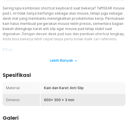
Sering lupa kombinasi shortcut keyboard saat bekerja? TaffGEAR mouse
pad L ini tidak hanya berfungsi sebagai alas mouse, tetapi juga sebagai
desk mat yang membantu meningkatkan produktivitas kerja. Permukaan
kain halus membuat pergerakan mouse lebih presisi, sementara bagian
bawah dilengkapi karet anti slip agar mouse pad tetap stabil saat
digunakan. Dengan desain desk pad luas dan panduan shortcut lengkap,
Anda bisa bekerja lebih cepat tanpa perlu bolak-balik cari referensi.
Fitur
Keyboard Shortcut Lengkap
Lebih Banyak
Mouse pad shortcut ini dilengkapi berbagai kombinasi tombol
penting untuk Excel, Word, dan PowerPoint dalam satu tampilan
Spesifikasi
yang jelas. Semua shortcut disusun rapi sehingga mudah dibaca
saat bekerja tanpa mengganggu fokus. Fitur ini sangat membantu
meningkatkan efisiensi kerja, terutama bagi Anda Windows aktif di
Material
Kain dan Karet Anti Slip
kantor maupun rumah.
Permukaan Halus dan Presisi
Dimensi
600x 300 x 3 mm
Mouse pad ini menggabungkan permukaan kain halus dengan alas
karet berkualitas tinggi untuk pengalaman penggunaan terbaik.
Bagian atas berbahan kain memberikan kontrol dan presisi yang
Galeri
optimal, sehingga pergerakan mouse terasa lebih akurat dan
responsif. Sementara itu, bagian bawah karet berfungsi sebagai