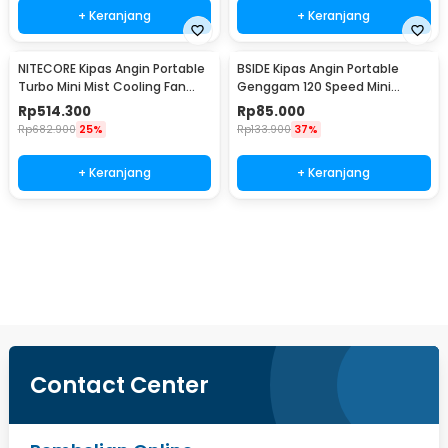
+ Keranjang
+ Keranjang
NITECORE Kipas Angin Portable
BSIDE Kipas Angin Portable
Turbo Mini Mist Cooling Fan
Genggam 120 Speed Mini
3500 mAh - izzCool 30
Cooling Fan 2000mAh - M6
Rp
514.300
Rp
85.000
Rp
682.900
25%
Rp
133.900
37%
+ Keranjang
+ Keranjang
Beli Sekarang
Contact Center