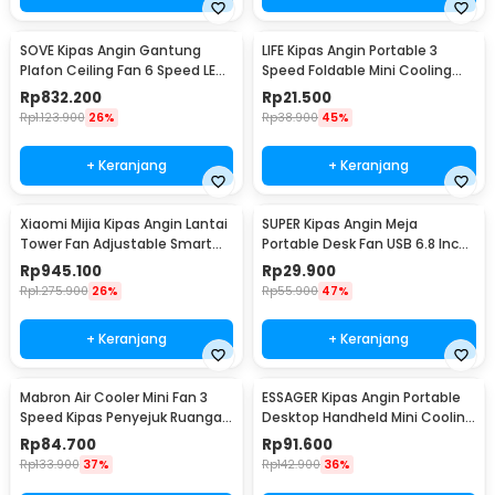
SOVE Kipas Angin Gantung
LIFE Kipas Angin Portable 3
Plafon Ceiling Fan 6 Speed LED
Speed Foldable Mini Cooling
52 Inch - FS2008
Fan 800mAh - Y8
Rp
832.200
Rp
21.500
Rp
1.123.900
26%
Rp
38.900
45%
+ Keranjang
+ Keranjang
Xiaomi Mijia Kipas Angin Lantai
SUPER Kipas Angin Meja
Tower Fan Adjustable Smart
Portable Desk Fan USB 6.8 Inch
App - BPTS02DM
3W - M9
Rp
945.100
Rp
29.900
Rp
1.275.900
26%
Rp
55.900
47%
+ Keranjang
+ Keranjang
Mabron Air Cooler Mini Fan 3
ESSAGER Kipas Angin Portable
Speed Kipas Penyejuk Ruangan
Desktop Handheld Mini Cooling
600ml 10W 5V - MB-60
Fan 1200mAh - F-055
Rp
84.700
Rp
91.600
Rp
133.900
37%
Rp
142.900
36%