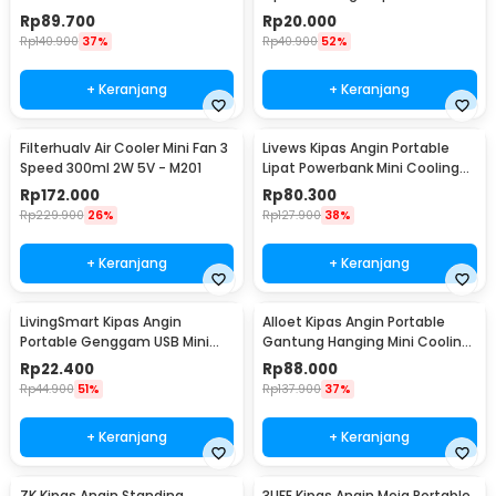
8W 5V - K-F009
Inch - 818
Rp
89.700
Rp
20.000
Rp
140.900
37%
Rp
40.900
52%
+ Keranjang
+ Keranjang
Filterhualv Air Cooler Mini Fan 3
Livews Kipas Angin Portable
Speed 300ml 2W 5V - M201
Lipat Powerbank Mini Cooling
Fan 3000mAh - F3
Rp
172.000
Rp
80.300
Rp
229.900
26%
Rp
127.900
38%
+ Keranjang
+ Keranjang
LivingSmart Kipas Angin
Alloet Kipas Angin Portable
Portable Genggam USB Mini
Gantung Hanging Mini Cooling
Cooling Fan 1200mAh - SS-2
Fan 1800mAh - DQ203
Rp
22.400
Rp
88.000
Rp
44.900
51%
Rp
137.900
37%
+ Keranjang
+ Keranjang
ZK Kipas Angin Standing
3LIFE Kipas Angin Meja Portable