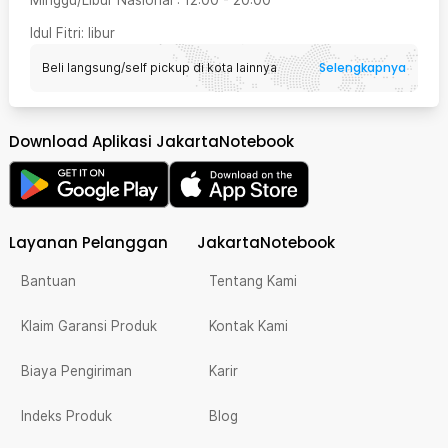
Minggu/Libur Nasional
:
12:00
-
20:00
Idul Fitri
: libur
Selengkapnya
Beli langsung/self pickup di kota lainnya
Download Aplikasi JakartaNotebook
Layanan Pelanggan
JakartaNotebook
Bantuan
Tentang Kami
Klaim Garansi Produk
Kontak Kami
Biaya Pengiriman
Karir
Indeks Produk
Blog