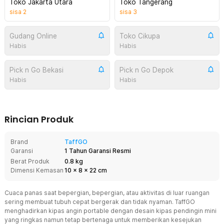
Toko Jakarta Utara
Toko Tangerang
sisa
2
sisa
3
Gudang Online
Toko Cikupa
Habis
Habis
Pick n Go Bekasi
Pick n Go Depok
Habis
Habis
Rincian Produk
Brand
TaffGO
Garansi
1 Tahun Garansi Resmi
Berat Produk
0.8 kg
Dimensi Kemasan
10
x
8
x
22
cm
Cuaca panas saat bepergian, bepergian, atau aktivitas di luar ruangan
sering membuat tubuh cepat bergerak dan tidak nyaman. TaffGO
menghadirkan kipas angin portable dengan desain kipas pendingin mini
yang ringkas namun tetap bertenaga untuk memberikan kesejukan