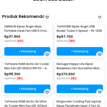
Produk Rekomendasi
SANHUAI Kipas Angin Meja
TaffHOME Kipas Angin USB
Portable Desk Fan USB 5.3 Inch
Model Tower 2 Speed - YK-1208
2.5W - A18
Rp
37.800
Rp
67.700
Rp
66.900
44%
Rp
110.900
39%
+ Keranjang
+ Keranjang
Taffware HUMI Arctic Air Cooler
NeSugar Happy Life Kipas
Mini Fan LED 550ml 8W 5V - AA-
Bladeless Fan Humidifier Mist
MC4
LED - R011
Rp
98.300
Rp
270.500
Rp
151.900
36%
Rp
370.900
28%
+ Keranjang
+ Keranjang
Taffware HUMI Arctic Air Ultra
Kingcooler Cooling Pad Laptop
Air Cooler Mini Fan LED 400ml
Kipas Pendingin Lipat 2 Fan 14