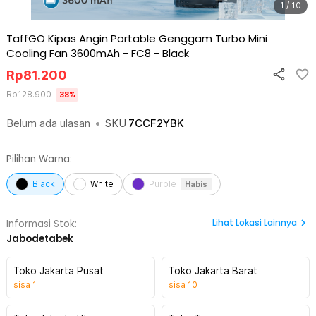
1 / 10
TaffGO Kipas Angin Portable Genggam Turbo Mini
Cooling Fan 3600mAh - FC8
-
Black
Rp
81.200
Rp
128.900
38
%
Belum ada ulasan
•
SKU
7CCF2YBK
Pilihan Warna:
Black
White
Purple
Habis
Lihat
Lokasi Lainnya
Informasi Stok:
Jabodetabek
Toko Jakarta Pusat
Toko Jakarta Barat
sisa
1
sisa
10