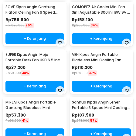
SOVE Kipas Angin Gantung
COMOPEZ Air Cooler Mini Fan
Plafon Ceiling Fan 6 Speed
3in1 Adjustable 300ml 18W 9V -
Reversible 52 Inch - FS2007
YY-01
Rp
759.600
Rp
158.100
Rp
1.025.900
26%
Rp
236.900
34%
+ Keranjang
+ Keranjang
SUPER Kipas Angin Meja
VEN Kipas Angin Portable
Portable Desk Fan USB 6.5 Inch
Bladeless Mini Cooling Fan
4.5W - A8
Power Bank 3000mAh - 348
Rp
37.200
Rp
110.200
Rp
59.900
38%
Rp
174.900
37%
+ Keranjang
+ Keranjang
MIRJAI Kipas Angin Portable
Sanhuo Kipas Angin Leher
Gantung Bladeless Mini
Portable 3 Speed Mini Cooling
Cooling Fan 1200mAh - 6171
Fan 1800mAh - 350
Rp
57.300
Rp
107.900
Rp
96.900
41%
Rp
248.000
57%
+ Keranjang
+ Keranjang