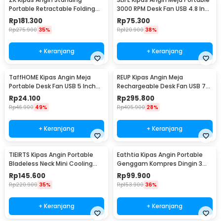
Portable Retractable Folding
3000 RPM Desk Fan USB 4.8 Inch
Fan 7200mAh - ZK-20321
5W - 312
Rp
181.300
Rp
75.300
Rp
275.900
35%
Rp
120.900
38%
+ Keranjang
+ Keranjang
TaffHOME Kipas Angin Meja
REUP Kipas Angin Meja
Portable Desk Fan USB 5 Inch
Rechargeable Desk Fan USB 7
2.5W - YZ-007
Inch 10000mAh - DQ212
Rp
24.100
Rp
295.800
Rp
46.900
49%
Rp
405.900
28%
+ Keranjang
+ Keranjang
TIEIRTS Kipas Angin Portable
Eathtia Kipas Angin Portable
Bladeless Neck Mini Cooling
Genggam Kompres Dingin 3
Fan 5000mAh - H12
Speed 2200mAh - WX-622
Rp
145.600
Rp
99.900
Rp
220.900
35%
Rp
153.900
36%
+ Keranjang
+ Keranjang