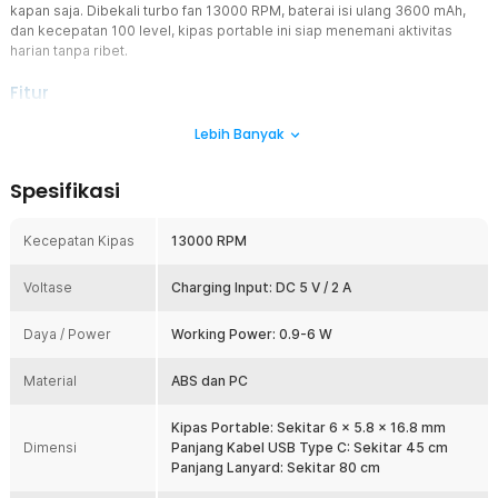
kapan saja. Dibekali turbo fan 13000 RPM, baterai isi ulang 3600 mAh,
dan kecepatan 100 level, kipas portable ini siap menemani aktivitas
harian tanpa ribet.
Fitur
Kipas Turbo 13000 RPM Super Kencang
Lebih Banyak
Kipas angin portable ini menggunakan motor turbo berkecepatan
tinggi hingga 13000 RPM untuk menghasilkan aliran udara yang kuat
Spesifikasi
dan stabil. Hembusan angin terasa lebih fokus sehingga efektif
membantu mengurangi rasa panas dengan cepat. Performa tinggi
ini membuat kipas pendingin mini cocok digunakan di outdoor,
Kecepatan Kipas
13000 RPM
komuter, konser, maupun travelling.
Efek Angin Lebih Sejuk dengan Radiator Pendingin
Voltase
Charging Input: DC 5 V / 2 A
Dilengkapi radiator pendingin yang membantu memberikan sensasi
hembusan angin lebih sejuk dibanding kipas biasa. Kombinasi turbo
Daya / Power
Working Power: 0.9-6 W
fan 13000 RPM dan sistem pendingin menghasilkan aliran udara
yang terasa lebih nyaman saat digunakan di cuaca panas, sehingga
Material
ABS dan PC
cocok menemani aktivitas outdoor, travelling, maupun penggunaan
sehari-hari.
Kipas Portable: Sekitar 6 x 5.8 x 16.8 mm
100 Tingkat Kecepatan yang Presisi
Dimensi
Panjang Kabel USB Type C: Sekitar 45 cm
Berbeda dari kipas portable biasa, TaffGO menghadirkan 100
Panjang Lanyard: Sekitar 80 cm
tingkat pengaturan kecepatan yang dapat disesuaikan sesuai