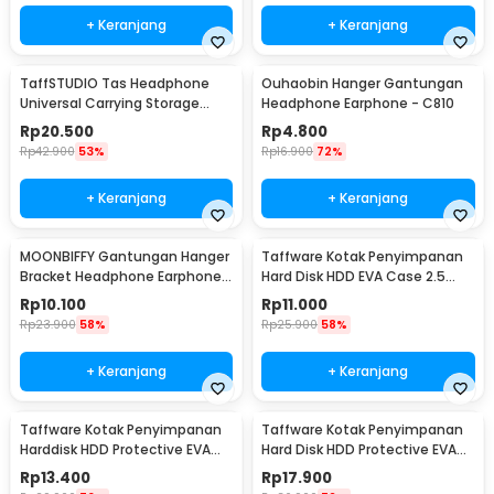
+ Keranjang
+ Keranjang
TaffSTUDIO Tas Headphone
Ouhaobin Hanger Gantungan
Universal Carrying Storage
Headphone Earphone - C810
Case EVA - B-15
Rp
20.500
Rp
4.800
Rp
42.900
53%
Rp
16.900
72%
+ Keranjang
+ Keranjang
MOONBIFFY Gantungan Hanger
Taffware Kotak Penyimpanan
Bracket Headphone Earphone -
Hard Disk HDD EVA Case 2.5
C097
Inch - C6963
Rp
10.100
Rp
11.000
Rp
23.900
58%
Rp
25.900
58%
+ Keranjang
+ Keranjang
Taffware Kotak Penyimpanan
Taffware Kotak Penyimpanan
Harddisk HDD Protective EVA
Hard Disk HDD Protective EVA
Case 2.5 Inch - C6962
Case 2.5 Inch - C6961
Rp
13.400
Rp
17.900