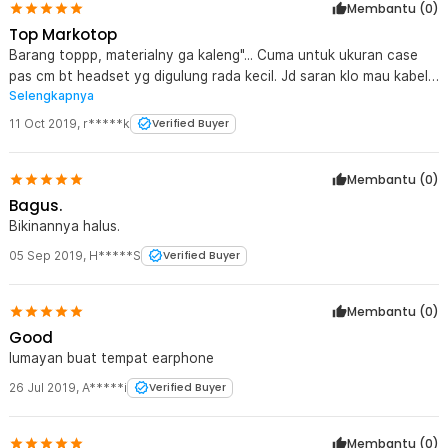
Membantu (
0
)
Top Markotop
Barang toppp, materialny ga kaleng"... Cuma untuk ukuran case
pas cm bt headset yg digulung rada kecil. Jd saran klo mau kabel
Selengkapnya
headset biar awat cari case yg lbh gede ..biar digulungnya ga
terlalu kecil.
11 Oct 2019
,
r*****k
Verified Buyer
Membantu (
0
)
Bagus.
Bikinannya halus.
05 Sep 2019
,
H*****S
Verified Buyer
Membantu (
0
)
Good
lumayan buat tempat earphone
26 Jul 2019
,
A*****i
Verified Buyer
Membantu (
0
)