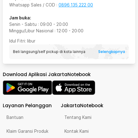
Whatsapp Sales / COD
:
0896 135 222 00
Jam buka:
Senin - Sabtu
:
09:00
-
20:00
Minggu/Libur Nasional
:
12:00
-
20:00
Idul Fitri
: libur
Selengkapnya
Beli langsung/self pickup di kota lainnya
Download Aplikasi JakartaNotebook
Layanan Pelanggan
JakartaNotebook
Bantuan
Tentang Kami
Klaim Garansi Produk
Kontak Kami