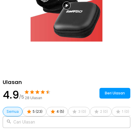
data, flashdisk, adapter mini, kartu memori, dan aksesoris kecil
lainnya. Multifungsi untuk kebutuhan gadget sehari-hari. Satu kotak
untuk banyak keperluan.
Mudah Dibawa
Dengan ukuran yang ringkas, kotak ini mudah dimasukkan ke saku,
tas selempang, atau backpack. Tidak memakan banyak ruang
namun tetap fungsional. Ideal untuk traveling, kerja, atau aktivitas
harian.
Kelengkapan Produk
Rincian yang Anda dapatkan untuk pembelian produk ini:
1 x TaffGO Kotak Penyimpanan Earphone Aksesoris Gadget EVA
Hard Case - VBG-E01
Ulasan
4.9
Beri Ulasan
/5
28
Ulasan
Semua
5
(
23
)
4
(
5
)
3
(
0
)
2
(
0
)
1
(
0
)
Cari Ulasan