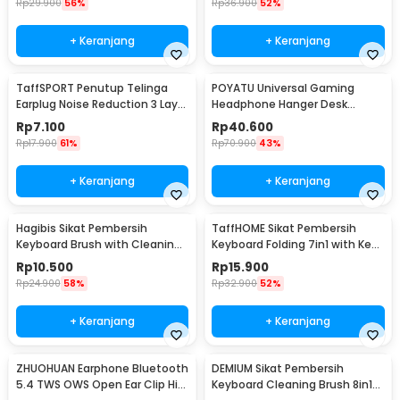
Rp
29.900
56%
Rp
36.900
52%
+ Keranjang
+ Keranjang
TaffSPORT Penutup Telinga
POYATU Universal Gaming
Earplug Noise Reduction 3 Layer
Headphone Hanger Desk
1 Pair - VO75
Mount - GPYT-891
Rp
7.100
Rp
40.600
Rp
17.900
61%
Rp
70.900
43%
+ Keranjang
+ Keranjang
Hagibis Sikat Pembersih
TaffHOME Sikat Pembersih
Keyboard Brush with Cleaning
Keyboard Folding 7in1 with Key
Pen Key Puller - CB01
Puller - Q6E
Rp
10.500
Rp
15.900
Rp
24.900
58%
Rp
32.900
52%
+ Keranjang
+ Keranjang
ZHUOHUAN Earphone Bluetooth
DEMIUM Sikat Pembersih
5.4 TWS OWS Open Ear Clip HiFi
Keyboard Cleaning Brush 8in1