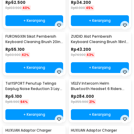
Surround - JS352
with Liquid - Q8
Rp
62.500
Rp
34.200
Rp
103.900
40%
Rp
61.900
45%
+ Keranjang
+ Keranjang
FURONGXIN Sikat Pembersih
ZUIDID Alat Pembersih
Keyboard Cleaning Brush 20in1
Keyboard Cleaning Brush 18in1
with Liquid - Q20
- Q10
Rp
55.100
Rp
43.200
Rp
93.900
42%
Rp
74.900
43%
+ Keranjang
+ Keranjang
TaffSPORT Penutup Telinga
VELEV Intercom Helm
Earplug Noise Reduction 3 Layer
Bluetooth Headset 6 Riders
- VO70
Call IPX6 1000mAh - D2-6X
Rp
6.100
Rp
284.000
Rp
16.900
64%
Rp
355.900
21%
+ Keranjang
+ Keranjang
HUXUAN Adaptor Charger
HUXUAN Adaptor Charger