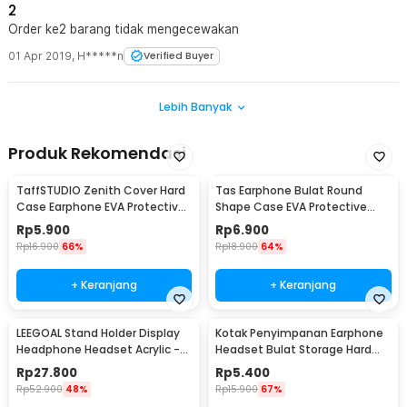
2
Order ke2 barang tidak mengecewakan
01 Apr 2019
,
H*****n
Verified Buyer
Lebih Banyak
Produk Rekomendasi
TaffSTUDIO Zenith Cover Hard
Tas Earphone Bulat Round
Case Earphone EVA Protective
Shape Case EVA Protective
Mini Bag - B001
Mini Bag 1PCS - D0083
Rp
5.900
Rp
6.900
Rp
16.900
66%
Rp
18.900
64%
+ Keranjang
+ Keranjang
LEEGOAL Stand Holder Display
Kotak Penyimpanan Earphone
Headphone Headset Acrylic -
Headset Bulat Storage Hard
DA1502
Case EVA - LHJ
Rp
27.800
Rp
5.400
Rp
52.900
48%
Rp
15.900
67%