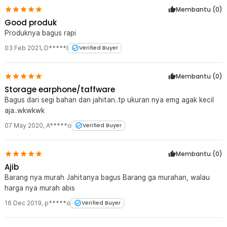
Membantu (
0
)
Good produk
Produknya bagus rapi
03 Feb 2021
,
D*****I
Verified Buyer
Membantu (
0
)
Storage earphone/taffware
Bagus dari segi bahan dan jahitan..tp ukuran nya emg agak kecil
aja..wkwkwk
07 May 2020
,
A*****o
Verified Buyer
Membantu (
0
)
Ajib
Barang nya murah Jahitanya bagus Barang ga murahan, walau
harga nya murah abis
16 Dec 2019
,
p*****o
Verified Buyer