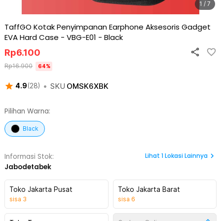
1 / 7
TaffGO Kotak Penyimpanan Earphone Aksesoris Gadget
EVA Hard Case - VBG-E01
-
Black
Rp
6.100
Rp
16.900
64
%
•
SKU
OMSK6XBK
4.9
(
28
)
Pilihan Warna:
Black
Lihat
1
Lokasi Lainnya
Informasi Stok:
Jabodetabek
Toko Jakarta Pusat
Toko Jakarta Barat
sisa
3
sisa
6