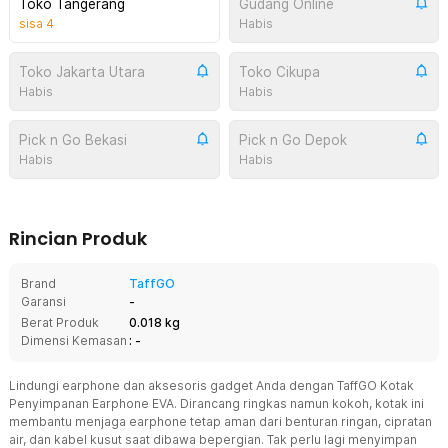
Toko Tangerang
Gudang Online
sisa
4
Habis
Toko Jakarta Utara
Toko Cikupa
Habis
Habis
Pick n Go Bekasi
Pick n Go Depok
Habis
Habis
Rincian Produk
Brand
TaffGO
Garansi
-
Berat Produk
0.018 kg
Dimensi Kemasan
: -
Lindungi earphone dan aksesoris gadget Anda dengan TaffGO Kotak
Penyimpanan Earphone EVA. Dirancang ringkas namun kokoh, kotak ini
membantu menjaga earphone tetap aman dari benturan ringan, cipratan
air, dan kabel kusut saat dibawa bepergian. Tak perlu lagi menyimpan