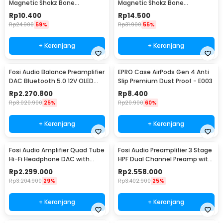
Magnetic Shokz Bone
Magnetic Shokz Bone
Conduction Earphone MidBend
Conduction Earphone MidBend
Rp
10.400
Rp
14.500
Lightning - SY-ZW
USB Type C - SY-ZW
Rp
24.900
59%
Rp
31.900
55%
+ Keranjang
+ Keranjang
Fosi Audio Balance Preamplifier
EPRO Case AirPods Gen 4 Anti
DAC Bluetooth 5.0 12V OLED
Slip Premium Dust Proof - E003
Display - ZD3
Rp
2.270.800
Rp
8.400
Rp
3.020.900
25%
Rp
20.900
60%
+ Keranjang
+ Keranjang
Fosi Audio Amplifier Quad Tube
Fosi Audio Preamplifier 3 Stage
Hi-Fi Headphone DAC with
HPF Dual Channel Preamp with
Volume Knob - GR70
Remote - ZP3
Rp
2.299.000
Rp
2.558.000
Rp
3.204.900
29%
Rp
3.402.900
25%
+ Keranjang
+ Keranjang