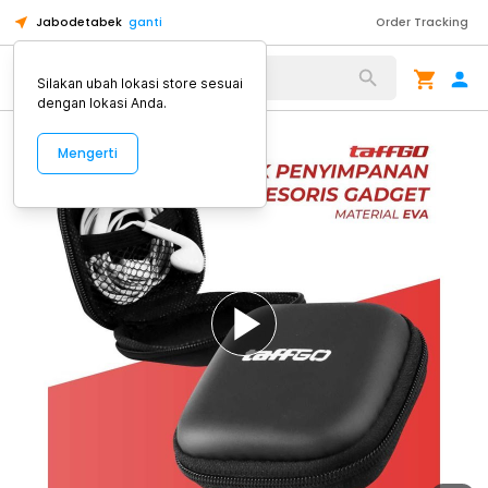
Jabodetabek
ganti
Order Tracking
Alat Kopi
Silakan ubah lokasi store sesuai
dengan lokasi Anda.
Mengerti