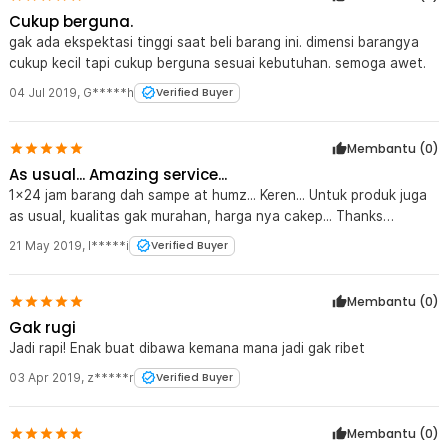
Cukup berguna.
gak ada ekspektasi tinggi saat beli barang ini. dimensi barangya
cukup kecil tapi cukup berguna sesuai kebutuhan. semoga awet.
04 Jul 2019
,
G*****h
Verified Buyer
Membantu (
0
)
As usual... Amazing service...
1x24 jam barang dah sampe at humz... Keren... Untuk produk juga
as usual, kualitas gak murahan, harga nya cakep... Thanks
JakNot...
21 May 2019
,
I*****i
Verified Buyer
Membantu (
0
)
Gak rugi
Jadi rapi! Enak buat dibawa kemana mana jadi gak ribet
03 Apr 2019
,
z*****r
Verified Buyer
Membantu (
0
)