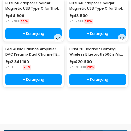
HUXUAN Adaptor Charger
HUXUAN Adaptor Charger
Magnetic USB Type C for Shokz
Magnetic USB Type C for Shokz
Bone Conduction 2 Pin - HX11
Bone Conduction 4 Pin - HX11
Rp
14.900
Rp
13.900
Rp
32.900
55%
Rp
32.900
58%
+ Keranjang
+ Keranjang
Fosi Audio Balance Amplifier
BINNUNE Headset Gaming
DAC Preamp Dual Channel 12V
Wireless Bluetooth 500mAh
LCD Display - ZH3
USB Type C - BW06-BT
Rp
2.341.100
Rp
420.900
Rp
3.113.900
25%
Rp
576.900
28%
+ Keranjang
+ Keranjang
Beli Sekarang