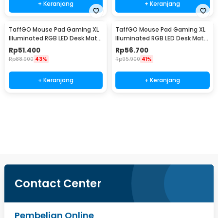
+ Keranjang
+ Keranjang
TaffGO Mouse Pad Gaming XL
TaffGO Mouse Pad Gaming XL
Illuminated RGB LED Desk Mat
Illuminated RGB LED Desk Mat
800x300x4mm GMS-WT5
800x300x4mm RGB-04
Rp
51.400
Rp
56.700
Rp
88.900
43%
Rp
95.900
41%
+ Keranjang
+ Keranjang
Beli Sekarang
Contact Center
Pembelian Online