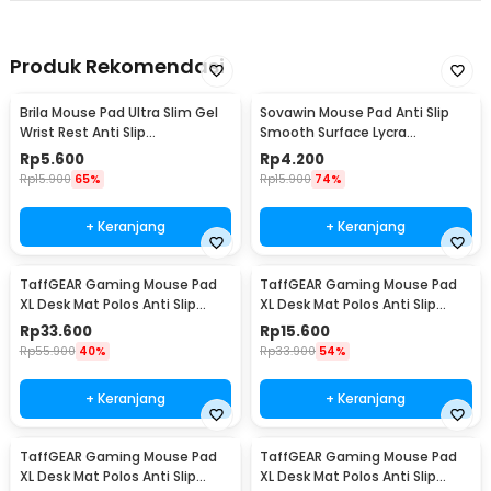
Produk Rekomendasi
Brila Mouse Pad Ultra Slim Gel
Sovawin Mouse Pad Anti Slip
Wrist Rest Anti Slip
Smooth Surface Lycra
200x235x10mm - B639
220x180x2mm - MP004
Rp
5.600
Rp
4.200
Rp
15.900
65%
Rp
15.900
74%
+ Keranjang
+ Keranjang
TaffGEAR Gaming Mouse Pad
TaffGEAR Gaming Mouse Pad
XL Desk Mat Polos Anti Slip
XL Desk Mat Polos Anti Slip
Waterproof 500x800x3mm -
Waterproof 300x600x3mm -
Rp
33.600
Rp
15.600
MP001
MP001
Rp
55.900
40%
Rp
33.900
54%
+ Keranjang
+ Keranjang
TaffGEAR Gaming Mouse Pad
TaffGEAR Gaming Mouse Pad
XL Desk Mat Polos Anti Slip
XL Desk Mat Polos Anti Slip