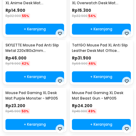
XL Anime Desk Mat
XL Overwatch Desk Mat
800x300x2mm One Piece -
800x300x2mm Overwatch
Rp
14.900
Rp
15.300
MP004
Rp
32.900
55%
Rp
32.900
54%
+ Keranjang
+ Keranjang
SKYLETTE Mouse Pad Anti Slip
TaffGO Mouse Pad XL Anti Slip
Metal 220x180x2mm
Leather Desk Mat Office
220x180x2mm - SKY-053
800x400x1mm 400x800x1mm -
Rp
46.000
Rp
31.900
A47780
Rp
78.900
42%
Rp
58.900
46%
+ Keranjang
+ Keranjang
Mouse Pad Gaming XL Desk
Mouse Pad Gaming XL Desk
Mat Purple Monster - MP005
Mat Beast Gun - MP005
Rp
23.200
Rp
24.200
Rp
45.900
50%
Rp
46.900
49%
+ Keranjang
+ Keranjang