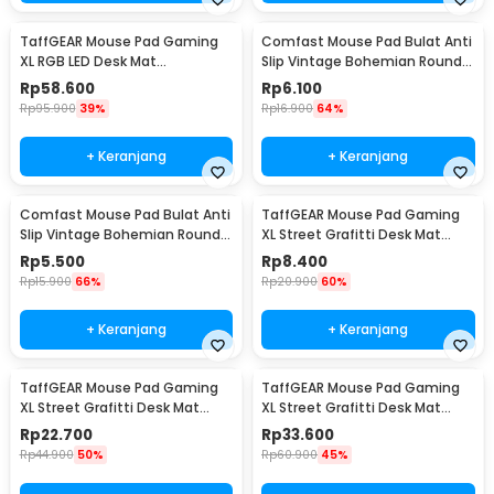
TaffGEAR Mouse Pad Gaming
Comfast Mouse Pad Bulat Anti
XL RGB LED Desk Mat
Slip Vintage Bohemian Round
900x300x4mm 300x900x4mm
200x200x3mm Gray Moroccan
Rp
58.600
Rp
6.100
- RGB-01
Floral
Rp
95.900
39%
Rp
16.900
64%
+ Keranjang
+ Keranjang
Comfast Mouse Pad Bulat Anti
TaffGEAR Mouse Pad Gaming
Slip Vintage Bohemian Round
XL Street Grafitti Desk Mat
200x200x3mm Blue Moroccan
300x250x3mm - EI25
Rp
5.500
Rp
8.400
Floral
Rp
15.900
66%
Rp
20.900
60%
+ Keranjang
+ Keranjang
TaffGEAR Mouse Pad Gaming
TaffGEAR Mouse Pad Gaming
XL Street Grafitti Desk Mat
XL Street Grafitti Desk Mat
800x300x3mm - EI25
900x400x3mm - EI25
Rp
22.700
Rp
33.600
Rp
44.900
50%
Rp
60.900
45%