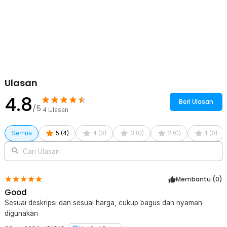
mudah rusak atau terkelupas. Jahitan ini juga mencegah permukaan
terpisah dari alas karet, sehingga lebih awet digunakan.
Kelengkapan Produk
Rincian yang Anda dapatkan untuk pembelian produk ini:
1 x TaffGO Mouse Pad Gaming XL Anti Slip Desk Mat - LS
Ulasan
4.8
Beri Ulasan
/5
4
Ulasan
Semua
5
(
4
)
4
(
0
)
3
(
0
)
2
(
0
)
1
(
0
)
Cari Ulasan
Membantu (
0
)
Good
Sesuai deskripsi dan sesuai harga, cukup bagus dan nyaman
digunakan