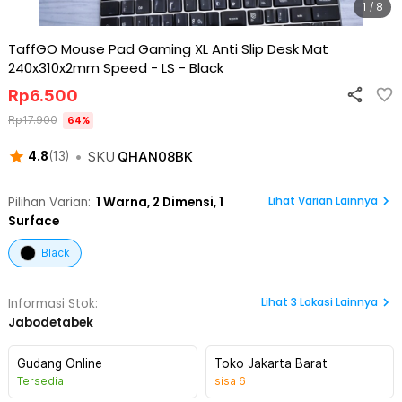
1 / 8
TaffGO Mouse Pad Gaming XL Anti Slip Desk Mat
240x310x2mm Speed - LS
-
Black
Rp
6.500
Rp
17.900
64
%
•
SKU
QHAN08BK
4.8
(
13
)
Lihat Varian Lainnya
Pilihan Varian:
1
Warna,
2 Dimensi, 1
Surface
Black
Lihat
3
Lokasi Lainnya
Informasi Stok:
Jabodetabek
Gudang Online
Toko Jakarta Barat
Tersedia
sisa
6