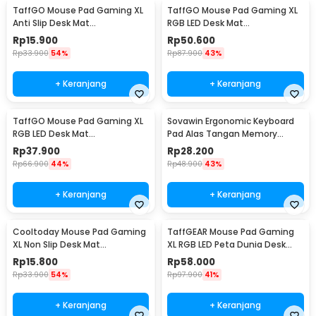
TaffGO Mouse Pad Gaming XL
TaffGO Mouse Pad Gaming XL
Anti Slip Desk Mat
RGB LED Desk Mat
300x800x2mm Control - LS
300x800x4mm
Rp
15.900
Rp
50.600
Rp
33.900
54%
Rp
87.900
43%
+ Keranjang
+ Keranjang
TaffGO Mouse Pad Gaming XL
Sovawin Ergonomic Keyboard
RGB LED Desk Mat
Pad Alas Tangan Memory
250x300x4mm
Foam - SH-023
Rp
37.900
Rp
28.200
Rp
66.900
44%
Rp
48.900
43%
+ Keranjang
+ Keranjang
Cooltoday Mouse Pad Gaming
TaffGEAR Mouse Pad Gaming
XL Non Slip Desk Mat
XL RGB LED Peta Dunia Desk
800x300x2mm - LN001
Mat 300x700x4mm - GMS-
Rp
15.800
Rp
58.000
WT-5
Rp
33.900
54%
Rp
97.900
41%
+ Keranjang
+ Keranjang