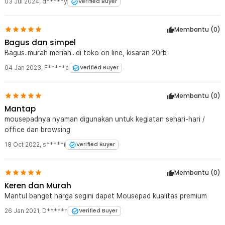
03 Jul 2024
,
d*****y
Verified Buyer
Membantu (
0
)
Bagus dan simpel
Bagus..murah meriah...di toko on line, kisaran 20rb
04 Jan 2023
,
F*****a
Verified Buyer
Membantu (
0
)
Mantap
mousepadnya nyaman digunakan untuk kegiatan sehari-hari /
office dan browsing
18 Oct 2022
,
s*****i
Verified Buyer
Membantu (
0
)
Keren dan Murah
Mantul banget harga segini dapet Mousepad kualitas premium
26 Jan 2021
,
D*****n
Verified Buyer