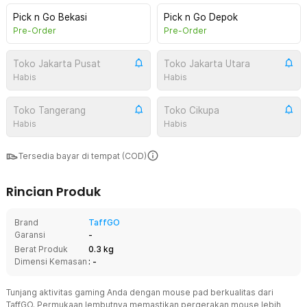
Pick n Go Bekasi
Pick n Go Depok
Pre-Order
Pre-Order
Toko Jakarta Pusat
Toko Jakarta Utara
Habis
Habis
Toko Tangerang
Toko Cikupa
Habis
Habis
Tersedia bayar di tempat (COD)
Rincian Produk
Brand
TaffGO
Garansi
-
Berat Produk
0.3 kg
Dimensi Kemasan
: -
Tunjang aktivitas gaming Anda dengan mouse pad berkualitas dari
TaffGO. Permukaan lembutnya memastikan pergerakan mouse lebih