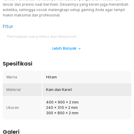
lancar dan presisi saat bermain. Desainnya yang keren juga menambah
estetika, sehingga cocok melengkapi setup gaming Anda agar tampil
makin maksimal dan profesional.
Fitur
Permukaan yang Halus dan Responsif
Permukaan mouse pad yang halus dan responsif memastikan
Lebih Banyak
setiap gerakan mouse berjalan mulus dan presisi. Tidak ada lagi
gerakan kasar atau terlalu licin saat digunakan bermain maupun
bekerja.
Spesifikasi
Kendalikan Permainan Anda dengan Presisi
Mouse pad merupakan sebuah aksesori penting, khususnya jika
Warna
Hitam
Anda bermain game kompetitif. Dengan mengendalikan permainan
Anda dengan lebih baik, Anda dapat mencapai prestasi maksimal
Material
dalam game favorit Anda.
Kain dan Karet
Tahan Lama dan Berkualitas Tinggi
400 x 900 x 2 mm
Terbuat dari kain dan karet berkualitas tinggi yang kuat dan tahan
Ukuran
240 x 310 x 2 mm
lama. Mouse pad ini siap menemani sesi gaming intens tanpa
300 x 800 x 2 mm
mudah sobek atau terkelupas.
Tidak Mudah Rusak
Semua tepi mouse pad dilengkapi jahitan tambahan agar tidak
Galeri