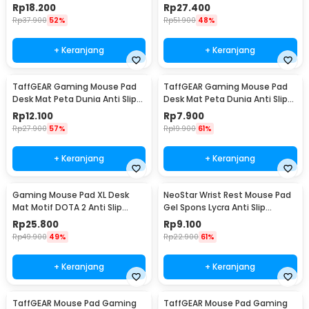
Waterproof 300x800x3mm -
Waterproof 400x900x3mm -
Rp
18.200
Rp
27.400
MP001
MP001
Rp
37.900
52%
Rp
51.900
48%
+ Keranjang
+ Keranjang
TaffGEAR Gaming Mouse Pad
TaffGEAR Gaming Mouse Pad
Desk Mat Peta Dunia Anti Slip
Desk Mat Peta Dunia Anti Slip
Waterproof 300x600x2mm -
Waterproof 300x250x3mm -
Rp
12.100
Rp
7.900
MP002
MP002
Rp
27.900
57%
Rp
19.900
61%
+ Keranjang
+ Keranjang
Gaming Mouse Pad XL Desk
NeoStar Wrist Rest Mouse Pad
Mat Motif DOTA 2 Anti Slip
Gel Spons Lycra Anti Slip
400x900x2mm
210x230x4mm - MP24
Rp
25.800
Rp
9.100
Rp
49.900
49%
Rp
22.900
61%
+ Keranjang
+ Keranjang
TaffGEAR Mouse Pad Gaming
TaffGEAR Mouse Pad Gaming