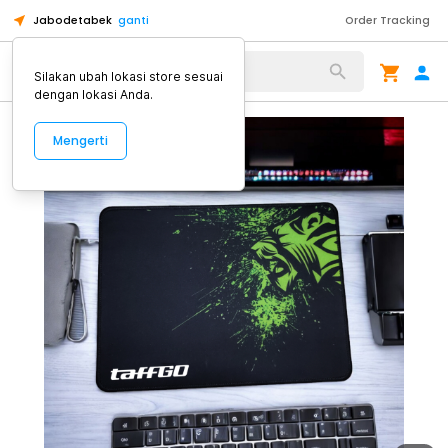
Jabodetabek
ganti
Order Tracking
Alat Kopi
Silakan ubah lokasi store sesuai
dengan lokasi Anda.
Mengerti