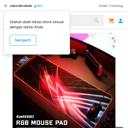
Jabodetabek
ganti
Order Tracking
Alat Kopi
Silakan ubah lokasi store sesuai
dengan lokasi Anda.
Mengerti