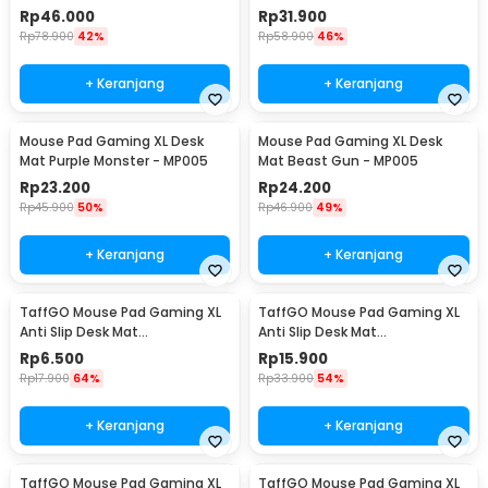
220x180x2mm - SKY-053
800x400x1mm 400x800x1mm -
Rp
46.000
Rp
31.900
A47780
Rp
78.900
42%
Rp
58.900
46%
+ Keranjang
+ Keranjang
Mouse Pad Gaming XL Desk
Mouse Pad Gaming XL Desk
Mat Purple Monster - MP005
Mat Beast Gun - MP005
Rp
23.200
Rp
24.200
Rp
45.900
50%
Rp
46.900
49%
+ Keranjang
+ Keranjang
TaffGO Mouse Pad Gaming XL
TaffGO Mouse Pad Gaming XL
Anti Slip Desk Mat
Anti Slip Desk Mat
240x310x2mm Speed - LS
300x800x2mm Control - LS
Rp
6.500
Rp
15.900
Rp
17.900
64%
Rp
33.900
54%
+ Keranjang
+ Keranjang
TaffGO Mouse Pad Gaming XL
TaffGO Mouse Pad Gaming XL