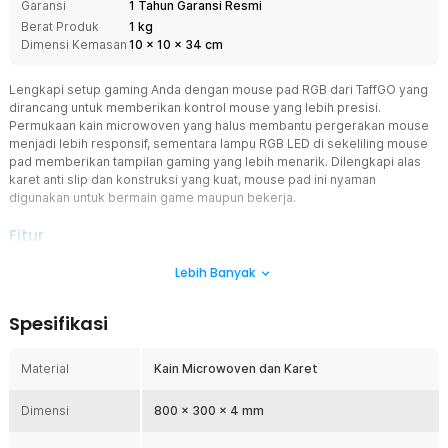
Garansi
1 Tahun Garansi Resmi
Berat Produk
1 kg
Dimensi Kemasan
10
x
10
x
34
cm
Lengkapi setup gaming Anda dengan mouse pad RGB dari TaffGO yang
dirancang untuk memberikan kontrol mouse yang lebih presisi.
Permukaan kain microwoven yang halus membantu pergerakan mouse
menjadi lebih responsif, sementara lampu RGB LED di sekeliling mouse
pad memberikan tampilan gaming yang lebih menarik. Dilengkapi alas
karet anti slip dan konstruksi yang kuat, mouse pad ini nyaman
digunakan untuk bermain game maupun bekerja.
Fitur
Dirancang untuk Gaming
Lebih Banyak
Mouse pad ini dirancang untuk kebutuhan gaming yang
memerlukan tingkat akurasi dan kecepatan tinggi. Permukaan halus
Spesifikasi
membantu sensor mouse bekerja lebih optimal. Hal ini membuat
kontrol mouse menjadi lebih presisi saat bermain.
Material
Kain Microwoven dan Karet
Permukaan Kain Microwoven
Material mouse pad menggunakan kain microwoven yang lembut
Dimensi
dan responsif. Kombinasi kain dan karet memberikan kenyamanan
800 x 300 x 4 mm
saat digunakan dalam waktu lama. Permukaan ini juga membantu
pergerakan mouse menjadi lebih stabil.