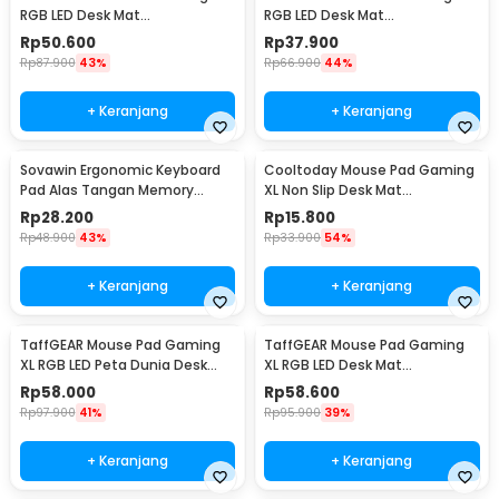
RGB LED Desk Mat
RGB LED Desk Mat
300x800x4mm
250x300x4mm
Rp
50.600
Rp
37.900
Rp
87.900
43%
Rp
66.900
44%
+ Keranjang
+ Keranjang
Sovawin Ergonomic Keyboard
Cooltoday Mouse Pad Gaming
Pad Alas Tangan Memory
XL Non Slip Desk Mat
Foam - SH-023
800x300x2mm - LN001
Rp
28.200
Rp
15.800
Rp
48.900
43%
Rp
33.900
54%
+ Keranjang
+ Keranjang
TaffGEAR Mouse Pad Gaming
TaffGEAR Mouse Pad Gaming
XL RGB LED Peta Dunia Desk
XL RGB LED Desk Mat
Mat 300x700x4mm - GMS-
900x300x4mm 300x900x4mm
Rp
58.000
Rp
58.600
WT-5
- RGB-01
Rp
97.900
41%
Rp
95.900
39%
+ Keranjang
+ Keranjang