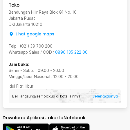
Toko
Bendungan Hilir Raya Blok G1 No. 10
Jakarta Pusat
DKI Jakarta
10210
Lihat google maps
Telp
:
(021) 39 700 200
Whatsapp Sales / COD
:
0896 135 222 00
Jam buka:
Senin - Sabtu
:
09:00
-
20:00
Minggu/Libur Nasional
:
12:00
-
20:00
Idul Fitri
: libur
Selengkapnya
Beli langsung/self pickup di kota lainnya
Download Aplikasi JakartaNotebook