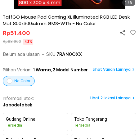
1 / 8
TaffGO Mouse Pad Gaming XL Illuminated RGB LED Desk
Mat 800x300x4mm GMS-WT5
-
No Color
Rp
51.400
Rp
88.900
43
%
Belum ada ulasan
•
SKU
7RAN0OXX
Lihat Varian Lainnya
Pilihan Varian:
1
Warna,
2 Model Number
No Color
Lihat
2
Lokasi Lainnya
Informasi Stok:
Jabodetabek
Gudang Online
Toko Tangerang
Tersedia
Tersedia