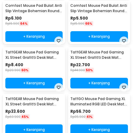
Comfast Mouse Pad Bulat Anti
Comfast Mouse Pad Bulat Anti
Slip Vintage Bohemian Round
Slip Vintage Bohemian Round
200x200x3mm Gray Moroccan
200x200x3mm Blue Moroccan
Rp
6.100
Rp
5.500
Floral
Floral
Rp
16.900
64%
Rp
15.900
66%
+ Keranjang
+ Keranjang
TaffGEAR Mouse Pad Gaming
TaffGEAR Mouse Pad Gaming
XL Street Grafitti Desk Mat
XL Street Grafitti Desk Mat
300x250x3mm - EI25
800x300x3mm - EI25
Rp
8.400
Rp
22.700
Rp
20.900
60%
Rp
44.900
50%
+ Keranjang
+ Keranjang
TaffGEAR Mouse Pad Gaming
TaffGO Mouse Pad Gaming XL
XL Street Grafitti Desk Mat
Illuminated RGB LED Desk Mat
900x400x3mm - EI25
800x300x4mm RGB-04
Rp
33.600
Rp
56.700
Rp
60.900
45%
Rp
95.900
41%
+ Keranjang
+ Keranjang