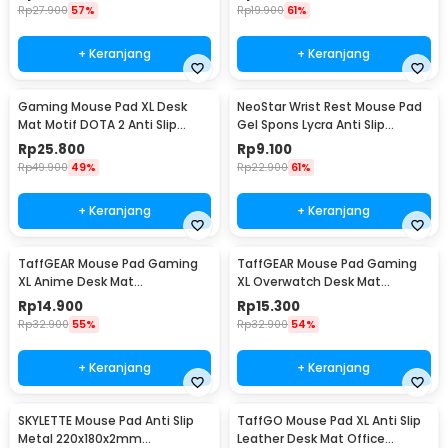
MP002
MP002
Rp
27.900
57%
Rp
19.900
61%
+ Keranjang
+ Keranjang
Gaming Mouse Pad XL Desk
NeoStar Wrist Rest Mouse Pad
Mat Motif DOTA 2 Anti Slip
Gel Spons Lycra Anti Slip
400x900x2mm
210x230x4mm - MP24
Rp
25.800
Rp
9.100
Rp
49.900
49%
Rp
22.900
61%
+ Keranjang
+ Keranjang
TaffGEAR Mouse Pad Gaming
TaffGEAR Mouse Pad Gaming
XL Anime Desk Mat
XL Overwatch Desk Mat
800x300x2mm One Piece -
800x300x2mm Overwatch
Rp
14.900
Rp
15.300
MP004
Rp
32.900
55%
Rp
32.900
54%
+ Keranjang
+ Keranjang
SKYLETTE Mouse Pad Anti Slip
TaffGO Mouse Pad XL Anti Slip
Metal 220x180x2mm
Leather Desk Mat Office