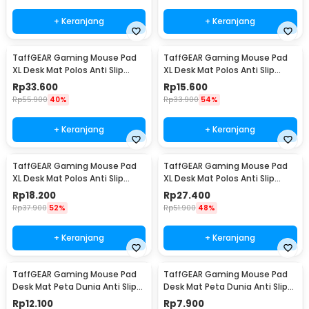
+ Keranjang
+ Keranjang
TaffGEAR Gaming Mouse Pad
TaffGEAR Gaming Mouse Pad
XL Desk Mat Polos Anti Slip
XL Desk Mat Polos Anti Slip
Waterproof 500x800x3mm -
Waterproof 300x600x3mm -
Rp
33.600
Rp
15.600
MP001
MP001
Rp
55.900
40%
Rp
33.900
54%
+ Keranjang
+ Keranjang
TaffGEAR Gaming Mouse Pad
TaffGEAR Gaming Mouse Pad
XL Desk Mat Polos Anti Slip
XL Desk Mat Polos Anti Slip
Waterproof 300x800x3mm -
Waterproof 400x900x3mm -
Rp
18.200
Rp
27.400
MP001
MP001
Rp
37.900
52%
Rp
51.900
48%
+ Keranjang
+ Keranjang
TaffGEAR Gaming Mouse Pad
TaffGEAR Gaming Mouse Pad
Desk Mat Peta Dunia Anti Slip
Desk Mat Peta Dunia Anti Slip
Waterproof 300x600x2mm -
Waterproof 300x250x3mm -
Rp
12.100
Rp
7.900