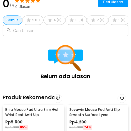
0
Beri Ulasan
/5
0
Ulasan
Semua
5
(
0
)
4
(
0
)
3
(
0
)
2
(
0
)
1
(
0
)
Cari Ulasan
Belum ada ulasan
Produk Rekomendasi
Brila Mouse Pad Ultra Slim Gel
Sovawin Mouse Pad Anti Slip
Wrist Rest Anti Slip
Smooth Surface Lycra
200x235x10mm - B639
220x180x2mm - MP004
Rp
5.600
Rp
4.200
Rp
15.900
65%
Rp
15.900
74%