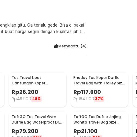
ngkilap gitu. Ga terlalu gede. Bisa di pakai
it buat harga segini dengan kualitas jahitan
Membantu (
4
)
Tas Travel Lipat
Rhodey Tas Koper Duffle
Gantungan Koper
Travel Bag with Trolley Size
Waterproof Portable
L - D35
Rp
26.200
Rp
117.600
Folding Bag 32L - SW1014
Rp
49.900
Rp
184.900
48%
37%
TaffGO Tas Travel Gym
TaffGO Tas Duffle Jinjing
Duffle Bag Waterproof Dry
Wanita Travel Bag Size
Shoe Compartment - C42
Large - X78
Rp
79.200
Rp
21.100