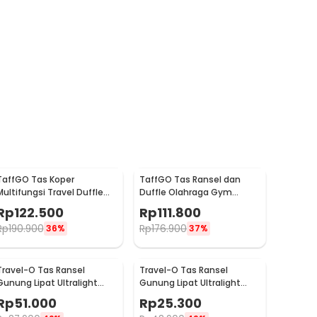
TaffGO Tas Koper
TaffGO Tas Ransel dan
Multifungsi Travel Duffle
Duffle Olahraga Gym
Bag Big Capacity 3
Fitness Bag 2in1 Polyester -
Rp
122.500
Rp
111.800
Concept Eyes - D30
T90
Rp
190.900
Rp
176.900
36%
37%
Travel-O Tas Ransel
Travel-O Tas Ransel
Gunung Lipat Ultralight
Gunung Lipat Ultralight
Backpack Waterproof -
Backpack Waterproof -
Rp
51.000
Rp
25.300
LC19
LC21