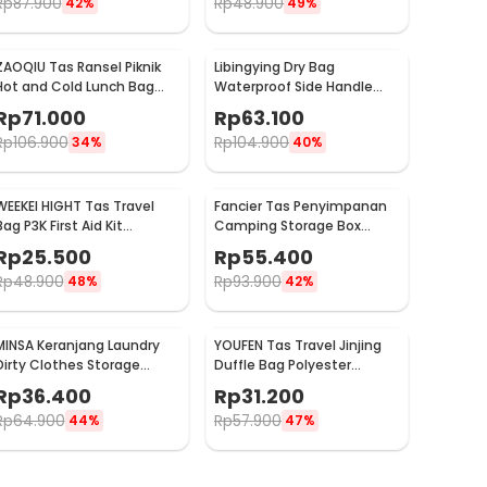
Rp
87.900
Rp
48.900
42%
49%
ZAOQIU Tas Ransel Piknik
Libingying Dry Bag
Hot and Cold Lunch Bag
Waterproof Side Handle
Insulated Backpack - YY29
Crossbody Tas Tahan Air
Rp
71.000
Rp
63.100
PVC 10L - DB51
Rp
106.900
Rp
104.900
34%
40%
WEEKEI HIGHT Tas Travel
Fancier Tas Penyimpanan
Bag P3K First Aid Kit
Camping Storage Box
Organizer - TB-0621
Outdoor Travel Waterproof
Rp
25.500
Rp
55.400
- FC-19
Rp
48.900
Rp
93.900
48%
42%
MINSA Keranjang Laundry
YOUFEN Tas Travel Jinjing
Dirty Clothes Storage
Duffle Bag Polyester
Basket Wall Mounted -
75x36x33cm - X75
Rp
36.400
Rp
31.200
MSU29
Rp
64.900
Rp
57.900
44%
47%