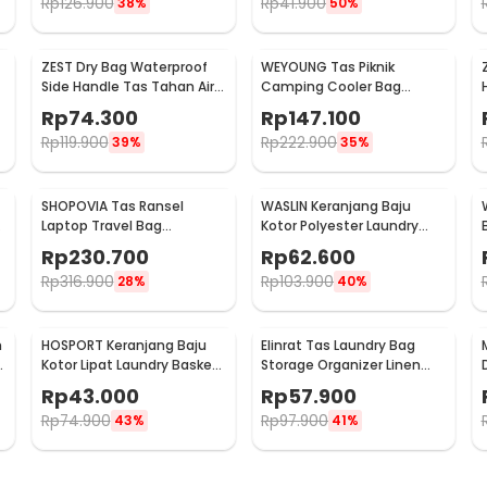
Rp
126.900
Rp
41.900
38%
50%
ZEST Dry Bag Waterproof
WEYOUNG Tas Piknik
Side Handle Tas Tahan Air
Camping Cooler Bag
Poliester PVC Nilon 10L -
Outdoor Waterproof 33L -
Rp
74.300
Rp
147.100
OB109
H42
Rp
119.900
Rp
222.900
39%
35%
SHOPOVIA Tas Ransel
WASLIN Keranjang Baju
Laptop Travel Bag
Kotor Polyester Laundry
Waterproof with USB Port
Bag 3 Sections - WS30
Rp
230.700
Rp
62.600
35L - KC14
Rp
316.900
Rp
103.900
28%
40%
n
HOSPORT Keranjang Baju
Elinrat Tas Laundry Bag
Kotor Lipat Laundry Basket
Storage Organizer Linen
Foldable 100L - H10
Foldable with Handle - E90
Rp
43.000
Rp
57.900
Rp
74.900
Rp
97.900
43%
41%