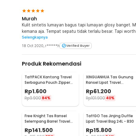
1 x Tali Bahu
Murah
Kulit sintetis lumayan bagus tapi lumayan glosy banget. Me
kemana aja. Tempat sepatu tidak terlalu besar. Tapi worth 
Selengkapnya
bagus dan bahan yang tidak terlihat murah
18 Oct 2020
,
r*****h
Verified Buyer
Produk Rekomendasi
TaffPACK Kantong Travel
XINGUANHUA Tas Gunung
Serbaguna Pouch Zipper
Ransel Lipat Travel
Organizer 1 PCS - CC-003
Backpack Waterproof 17L -
Rp
1.600
Rp
61.200
GC17
Rp
9.900
Rp
101.900
84%
40%
Free Knight Tas Ransel
TaffGO Tas Jinjing Duffle
Selempang Barrel Travel
Lipat Travel Bag 24L - B30
Mountaineering Canvas -
Rp
141.500
Rp
15.800
CC05