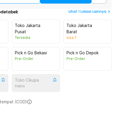
Lihat
1
Lokasi Lainnya
odetabek
Toko Jakarta
Toko Jakarta
Pusat
Barat
Tersedia
sisa
7
Pick n Go Bekasi
Pick n Go Depok
Pre-Order
Pre-Order
Toko Cikupa
Habis
i tempat (COD)