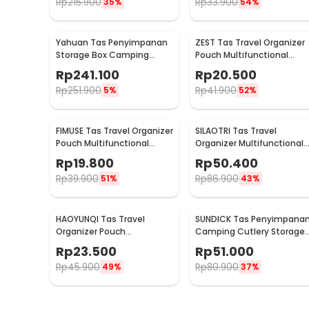
Rp
215.900
Rp
33.900
35%
54%
Yahuan Tas Penyimpanan
ZEST Tas Travel Organizer
Storage Box Camping
Pouch Multifunctional
Outdoor Travel Waterproof
Storage Electronic Bag -
Rp
241.100
Rp
20.500
- YN-29
BM012N1019
Rp
251.900
Rp
41.900
5%
52%
FIMUSE Tas Travel Organizer
SILAOTRI Tas Travel
Pouch Multifunctional
Organizer Multifunctional
Storage Bag - F15
Storage Bag Waterproof -
Rp
19.800
Rp
50.400
SLR24
Rp
39.900
Rp
86.900
51%
43%
HAOYUNQI Tas Travel
SUNDICK Tas Penyimpana
Organizer Pouch
Camping Cutlery Storage
Multifunctional Storage
Travel Waterproof - SD31
Rp
23.500
Rp
51.000
Bag - XD130
Rp
45.900
Rp
80.900
49%
37%