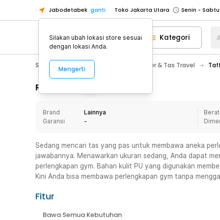
Jabodetabek
ganti
Toko Jakarta Utara
Toko Tangerang
Kategori
A
Silakan ubah lokasi store sesuai
Toko Cikupa
dengan lokasi Anda.
Pick n Go Jakarta Barat
Senin - J
Sport & Outdoor
Traveling
Koper & Tas Travel
Taf
Mengerti
Pick n Go Bekasi
Senin - Jumat (08
Pick n Go Depok
Senin - Jumat (08
Rincian Produk
Toko Jakarta Pusat
Senin - Sabtu
Brand
Lainnya
Berat
Toko Jakarta Barat
Senin - Sabtu
Garansi
-
Dime
Toko Jakarta Utara
Toko Tangerang
Sedang mencari tas yang pas untuk membawa aneka perl
jawabannya. Menawarkan ukuran sedang, Anda dapat me
Toko Cikupa
perlengkapan gym. Bahan kulit PU yang digunakan membe
Pick n Go Jakarta Barat
Senin - J
Kini Anda bisa membawa perlengkapan gym tanpa mengga
Pick n Go Bekasi
Senin - Jumat (08
Fitur
Pick n Go Depok
Senin - Jumat (08
Bawa Semua Kebutuhan