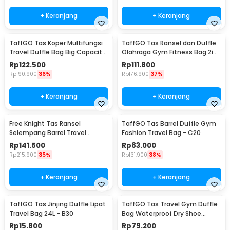
+ Keranjang
+ Keranjang
TaffGO Tas Koper Multifungsi
TaffGO Tas Ransel dan Duffle
Travel Duffle Bag Big Capacity
Olahraga Gym Fitness Bag 2in1
3 Concept Eyes - D30
Polyester - T90
Rp
122.500
Rp
111.800
Rp
190.900
36%
Rp
176.900
37%
+ Keranjang
+ Keranjang
Free Knight Tas Ransel
TaffGO Tas Barrel Duffle Gym
Selempang Barrel Travel
Fashion Travel Bag - C20
Mountaineering Canvas -
Rp
141.500
Rp
83.000
CC05
Rp
215.900
35%
Rp
131.900
38%
+ Keranjang
+ Keranjang
TaffGO Tas Jinjing Duffle Lipat
TaffGO Tas Travel Gym Duffle
Travel Bag 24L - B30
Bag Waterproof Dry Shoe
Compartment - C42
Rp
15.800
Rp
79.200