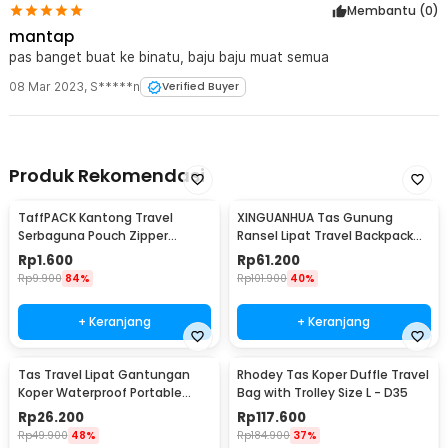
Membantu (
0
)
mantap
pas banget buat ke binatu, baju baju muat semua
08 Mar 2023
,
S*****n
Verified Buyer
Produk Rekomendasi
TaffPACK Kantong Travel
XINGUANHUA Tas Gunung
Serbaguna Pouch Zipper
Ransel Lipat Travel Backpack
Organizer 1 PCS - CC-003
Waterproof 17L - GC17
Rp
1.600
Rp
61.200
Rp
9.900
84%
Rp
101.900
40%
+ Keranjang
+ Keranjang
Tas Travel Lipat Gantungan
Rhodey Tas Koper Duffle Travel
Koper Waterproof Portable
Bag with Trolley Size L - D35
Folding Bag 32L - SW1014
Rp
26.200
Rp
117.600
Rp
49.900
48%
Rp
184.900
37%