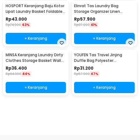
HOSPORT Keranjang Baju Kotor
Elinrat Tas Laundry Bag
Lipat Laundry Basket Foldable
Storage Organizer Linen
100L - H10
Foldable with Handle - E90
Rp
43.000
Rp
57.900
Rp
74.900
43%
Rp
97.900
41%
+ Keranjang
+ Keranjang
MINSA Keranjang Laundry Dirty
YOUFEN Tas Travel Jinjing
Clothes Storage Basket Wall
Duffle Bag Polyester
Mounted - MSU29
75x36x33cm - X75
Rp
36.400
Rp
31.200
Rp
64.900
44%
Rp
57.900
47%
+ Keranjang
+ Keranjang
Beli Sekarang