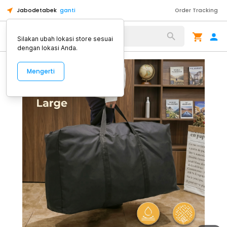
Jabodetabek
ganti
Order Tracking
Alat Kopi
Silakan ubah lokasi store sesuai
dengan lokasi Anda.
Mengerti