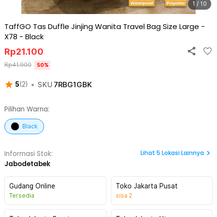
1 / 10
TaffGO Tas Duffle Jinjing Wanita Travel Bag Size Large -
X78
-
Black
Rp
21.100
Rp
41.900
50
%
•
SKU
7RBG1GBK
5
(
2
)
Pilihan Warna:
Black
Lihat
5
Lokasi Lainnya
Informasi Stok:
Jabodetabek
Gudang Online
Toko Jakarta Pusat
Tersedia
sisa
2