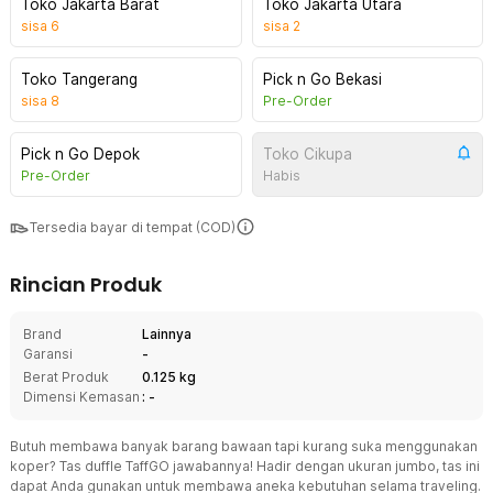
Toko Jakarta Barat
Toko Jakarta Utara
sisa
6
sisa
2
Toko Tangerang
Pick n Go Bekasi
sisa
8
Pre-Order
Pick n Go Depok
Toko Cikupa
Pre-Order
Habis
Tersedia bayar di tempat (COD)
Rincian Produk
Brand
Lainnya
Garansi
-
Berat Produk
0.125 kg
Dimensi Kemasan
: -
Butuh membawa banyak barang bawaan tapi kurang suka menggunakan
koper? Tas duffle TaffGO jawabannya! Hadir dengan ukuran jumbo, tas ini
dapat Anda gunakan untuk membawa aneka kebutuhan selama traveling.