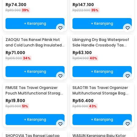
PVC Nilon 10L - OB109
Waterproof 33L - H42
Rp
74.300
Rp
147.100
Rp
119.900
39%
Rp
222.900
35%
+ Keranjang
+ Keranjang
ZAOQIU Tas Ransel Piknik Hot
Libingying Dry Bag Waterproof
and Cold Lunch Bag Insulated
Side Handle Crossbody Tas
Backpack - YY29
Tahan Air PVC 10L - DB51
Rp
71.000
Rp
63.100
Rp
106.900
34%
Rp
104.900
40%
+ Keranjang
+ Keranjang
FIMUSE Tas Travel Organizer
SILAOTRI Tas Travel Organizer
Pouch Multifunctional Storage
Multifunctional Storage Bag
Bag - F15
Waterproof - SLR24
Rp
19.800
Rp
50.400
Rp
39.900
51%
Rp
86.900
43%
+ Keranjang
+ Keranjang
SHOPOVIA Tas Ransel Laptop
WASLIN Keranjang Baju Kotor