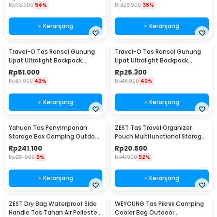
Rp
33.900
54%
Rp
126.900
38%
+ Keranjang
+ Keranjang
Travel-O Tas Ransel Gunung
Travel-O Tas Ransel Gunung
Lipat Ultralight Backpack
Lipat Ultralight Backpack
Waterproof - LC19
Waterproof - LC21
Rp
51.000
Rp
25.300
Rp
87.900
42%
Rp
48.900
49%
+ Keranjang
+ Keranjang
Yahuan Tas Penyimpanan
ZEST Tas Travel Organizer
Storage Box Camping Outdoor
Pouch Multifunctional Storage
Travel Waterproof - YN-29
Electronic Bag - BM012N1019
Rp
241.100
Rp
20.500
Rp
251.900
5%
Rp
41.900
52%
+ Keranjang
+ Keranjang
ZEST Dry Bag Waterproof Side
WEYOUNG Tas Piknik Camping
Handle Tas Tahan Air Poliester
Cooler Bag Outdoor