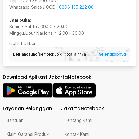
Telp
:
(021) 39 700 200
Whatsapp Sales / COD
:
0896 135 222 00
Jam buka:
Senin - Sabtu
:
09:00
-
20:00
Minggu/Libur Nasional
:
12:00
-
20:00
Idul Fitri
: libur
Selengkapnya
Beli langsung/self pickup di kota lainnya
Download Aplikasi JakartaNotebook
Layanan Pelanggan
JakartaNotebook
Bantuan
Tentang Kami
Klaim Garansi Produk
Kontak Kami