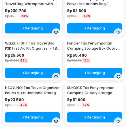
Travel Bag Waterproof with
Polyester Laundry Bag 3
USB Port 35L - KC14
Sections - WS30
Rp
230.700
Rp
62.600
Rp
316.900
28%
Rp
103.900
40%
+ Keranjang
+ Keranjang
WEEKEI HIGHT Tas Travel Bag
Fancier Tas Penyimpanan
P3K First Aid Kit Organizer - TB-
Camping Storage Box Outdoor
0621
Travel Waterproof - FC-19
Rp
25.500
Rp
55.400
Rp
48.900
48%
Rp
93.900
42%
+ Keranjang
+ Keranjang
HAOYUNQI Tas Travel Organizer
SUNDICK Tas Penyimpanan
Pouch Multifunctional Storage
Camping Cutlery Storage
Bag - XD130
Travel Waterproof - SD31
Rp
23.500
Rp
51.000
Rp
45.900
49%
Rp
80.900
37%
+ Keranjang
+ Keranjang