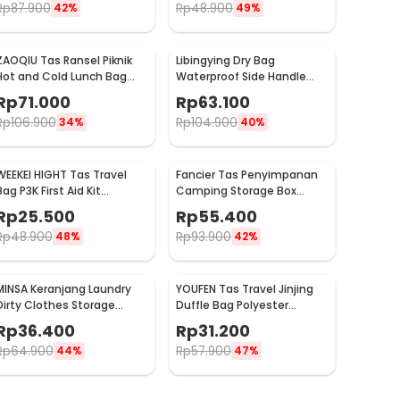
Rp
87.900
Rp
48.900
42%
49%
ZAOQIU Tas Ransel Piknik
Libingying Dry Bag
Hot and Cold Lunch Bag
Waterproof Side Handle
Insulated Backpack - YY29
Crossbody Tas Tahan Air
Rp
71.000
Rp
63.100
PVC 10L - DB51
Rp
106.900
Rp
104.900
34%
40%
WEEKEI HIGHT Tas Travel
Fancier Tas Penyimpanan
Bag P3K First Aid Kit
Camping Storage Box
Organizer - TB-0621
Outdoor Travel Waterproof
Rp
25.500
Rp
55.400
- FC-19
Rp
48.900
Rp
93.900
48%
42%
MINSA Keranjang Laundry
YOUFEN Tas Travel Jinjing
Dirty Clothes Storage
Duffle Bag Polyester
Basket Wall Mounted -
75x36x33cm - X75
Rp
36.400
Rp
31.200
MSU29
Rp
64.900
Rp
57.900
44%
47%