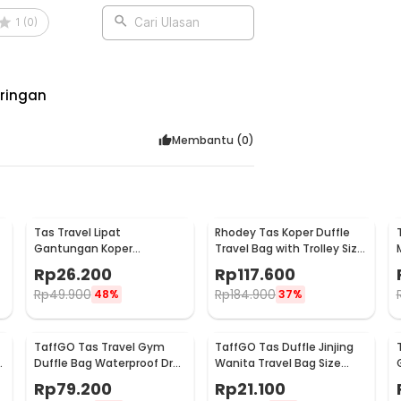
 mudah. Cukup lipat tas menjadi ukuran
1
(
0
)
Cari Ulasan
koper atau carrier selama perjalanan.
,ringan
:
B30
Membantu (
0
)
Tas Travel Lipat
Rhodey Tas Koper Duffle
Gantungan Koper
Travel Bag with Trolley Size
Waterproof Portable
L - D35
Rp
26.200
Rp
117.600
Folding Bag 32L - SW1014
Rp
49.900
Rp
184.900
48%
37%
TaffGO Tas Travel Gym
TaffGO Tas Duffle Jinjing
Duffle Bag Waterproof Dry
Wanita Travel Bag Size
Shoe Compartment - C42
Large - X78
Rp
79.200
Rp
21.100