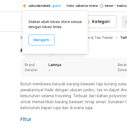
Jabodetabek
ganti
Toko Jakarta Utara
Toko Tangerang
Kategori
A
Silakan ubah lokasi store sesuai
Toko Cikupa
dengan lokasi Anda.
Pick n Go Jakarta Barat
Senin - J
Sport & Outdoor
Traveling
Koper & Tas Travel
Taf
Mengerti
Pick n Go Bekasi
Senin - Jumat (08
Pick n Go Depok
Senin - Jumat (08
Rincian Produk
Toko Jakarta Pusat
Senin - Sabtu
Brand
Lainnya
Berat
Toko Jakarta Barat
Senin - Sabtu
Garansi
-
Dime
Toko Jakarta Utara
Toko Tangerang
Butuh membawa banyak barang bawaan tapi kurang suka
jawabannya! Hadir dengan ukuran jumbo, tas ini dapat 
Toko Cikupa
kebutuhan selama traveling. Terbuat dari bahan polyester
Pick n Go Jakarta Barat
Senin - J
untuk memastikan barang bawaan tetap aman. Gunakan t
kebutuhan kapan saja dan di mana saja.
Pick n Go Bekasi
Senin - Jumat (08
Pick n Go Depok
Senin - Jumat (08
Fitur