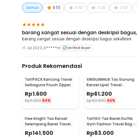
Lipat dan Simpan
Menyimpan tas duffle setelah selesai digunakan semakin
Semua
5
(
1
)
4
(
0
)
3
(
0
)
2
(
0
)
compact dan Anda bisa langsung menyimpannya di dalam 
Kelengkapan Produk
barang sangat sesuai dengan deskripsi bagus
Rincian yang Anda dapatkan untuk pembelian produk ini
barang sangat sesuai dengan deskripsi bagus sekalleee
1 x TaffGO Tas Jinjing duffle Lipat Travel Bag 24L- 
11 Jul 2023
,
b*****m
Verified Buyer
Produk Rekomendasi
TaffPACK Kantong Travel
XINGUANHUA Tas Gunung
Serbaguna Pouch Zipper
Ransel Lipat Travel
Organizer 1 PCS - CC-003
Backpack Waterproof 17L -
Rp
1.600
Rp
61.200
GC17
Rp
9.900
Rp
101.900
84%
40%
Free Knight Tas Ransel
TaffGO Tas Barrel Duffle
Selempang Barrel Travel
Gym Fashion Travel Bag -
Mountaineering Canvas -
C20
Rp
141.500
Rp
83.000
CC05