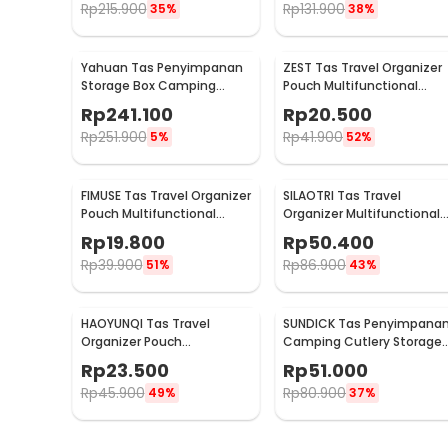
Rp
215.900
Rp
131.900
35%
38%
Yahuan Tas Penyimpanan
ZEST Tas Travel Organizer
Storage Box Camping
Pouch Multifunctional
Outdoor Travel Waterproof
Storage Electronic Bag -
Rp
241.100
Rp
20.500
- YN-29
BM012N1019
Rp
251.900
Rp
41.900
5%
52%
FIMUSE Tas Travel Organizer
SILAOTRI Tas Travel
Pouch Multifunctional
Organizer Multifunctional
Storage Bag - F15
Storage Bag Waterproof -
Rp
19.800
Rp
50.400
SLR24
Rp
39.900
Rp
86.900
51%
43%
HAOYUNQI Tas Travel
SUNDICK Tas Penyimpana
Organizer Pouch
Camping Cutlery Storage
Multifunctional Storage
Travel Waterproof - SD31
Rp
23.500
Rp
51.000
Bag - XD130
Rp
45.900
Rp
80.900
49%
37%