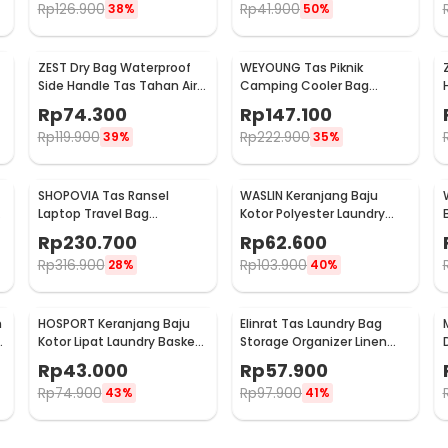
Rp
126.900
Rp
41.900
38%
50%
ZEST Dry Bag Waterproof
WEYOUNG Tas Piknik
Side Handle Tas Tahan Air
Camping Cooler Bag
Poliester PVC Nilon 10L -
Outdoor Waterproof 33L -
Rp
74.300
Rp
147.100
OB109
H42
Rp
119.900
Rp
222.900
39%
35%
SHOPOVIA Tas Ransel
WASLIN Keranjang Baju
Laptop Travel Bag
Kotor Polyester Laundry
Waterproof with USB Port
Bag 3 Sections - WS30
Rp
230.700
Rp
62.600
35L - KC14
Rp
316.900
Rp
103.900
28%
40%
n
HOSPORT Keranjang Baju
Elinrat Tas Laundry Bag
Kotor Lipat Laundry Basket
Storage Organizer Linen
Foldable 100L - H10
Foldable with Handle - E90
Rp
43.000
Rp
57.900
Rp
74.900
Rp
97.900
43%
41%