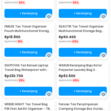
Rp
106.900
34%
Rp
104.900
40%
+ Keranjang
+ Keranjang
FIMUSE Tas Travel Organizer
SILAOTRI Tas Travel Organizer
Pouch Multifunctional Storage
Multifunctional Storage Bag
Bag - F15
Waterproof - SLR24
Rp
19.800
Rp
50.400
Rp
39.900
51%
Rp
86.900
43%
+ Keranjang
+ Keranjang
SHOPOVIA Tas Ransel Laptop
WASLIN Keranjang Baju Kotor
Travel Bag Waterproof with
Polyester Laundry Bag 3
USB Port 35L - KC14
Sections - WS30
Rp
230.700
Rp
62.600
Rp
316.900
28%
Rp
103.900
40%
+ Keranjang
+ Keranjang
WEEKEI HIGHT Tas Travel Bag
Fancier Tas Penyimpanan
P3K First Aid Kit Organizer - TB-
Camping Storage Box Outdoor