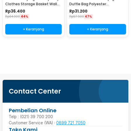
Clothes Storage Basket Wall
Duffle Bag Polyester
Mounted - MSU29
75x36x33cm - X75
Rp
36.400
Rp
31.200
Rp
64.900
44%
Rp
57.900
47%
+ Keranjang
+ Keranjang
Beli Sekarang
Contact Center
Pembelian Online
Telp : (021) 39 700 200
Customer Service (WA) :
0899 721 7050
Toko Kami