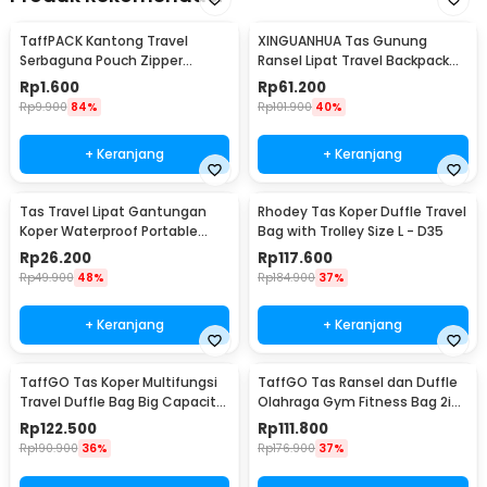
TaffPACK Kantong Travel
XINGUANHUA Tas Gunung
Serbaguna Pouch Zipper
Ransel Lipat Travel Backpack
Organizer 1 PCS - CC-003
Waterproof 17L - GC17
Rp
1.600
Rp
61.200
Rp
9.900
84%
Rp
101.900
40%
+ Keranjang
+ Keranjang
Tas Travel Lipat Gantungan
Rhodey Tas Koper Duffle Travel
Koper Waterproof Portable
Bag with Trolley Size L - D35
Folding Bag 32L - SW1014
Rp
26.200
Rp
117.600
Rp
49.900
48%
Rp
184.900
37%
+ Keranjang
+ Keranjang
TaffGO Tas Koper Multifungsi
TaffGO Tas Ransel dan Duffle
Travel Duffle Bag Big Capacity
Olahraga Gym Fitness Bag 2in1
3 Concept Eyes - D30
Polyester - T90
Rp
122.500
Rp
111.800
Rp
190.900
36%
Rp
176.900
37%