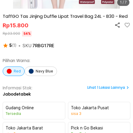
1 / 7
TaffGO Tas Jinjing Duffle Lipat Travel Bag 24L - B30
-
Red
Rp
15.800
Rp
33.900
54
%
•
SKU
7RBG17RE
5
(
1
)
Pilihan Warna:
Red
Navy Blue
Lihat
1
Lokasi Lainnya
Informasi Stok:
Jabodetabek
Gudang Online
Toko Jakarta Pusat
Tersedia
sisa
3
Toko Jakarta Barat
Pick n Go Bekasi