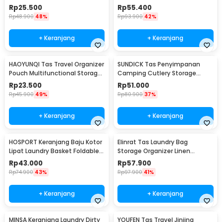
0621
Travel Waterproof - FC-19
Rp
25.500
Rp
55.400
Rp
48.900
48%
Rp
93.900
42%
+ Keranjang
+ Keranjang
HAOYUNQI Tas Travel Organizer
SUNDICK Tas Penyimpanan
Pouch Multifunctional Storage
Camping Cutlery Storage
Bag - XD130
Travel Waterproof - SD31
Rp
23.500
Rp
51.000
Rp
45.900
49%
Rp
80.900
37%
+ Keranjang
+ Keranjang
HOSPORT Keranjang Baju Kotor
Elinrat Tas Laundry Bag
Lipat Laundry Basket Foldable
Storage Organizer Linen
100L - H10
Foldable with Handle - E90
Rp
43.000
Rp
57.900
Rp
74.900
43%
Rp
97.900
41%
+ Keranjang
+ Keranjang
MINSA Keranjang Laundry Dirty
YOUFEN Tas Travel Jinjing