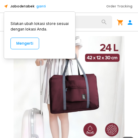
Jabodetabek
ganti
Order Tracking
Alat Kopi
Silakan ubah lokasi store sesuai
dengan lokasi Anda.
Mengerti