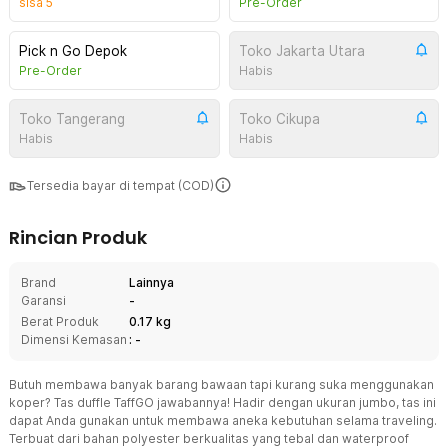
sisa
5
Pre-Order
Pick n Go Depok
Toko Jakarta Utara
Pre-Order
Habis
Toko Tangerang
Toko Cikupa
Habis
Habis
Tersedia bayar di tempat (COD)
Rincian Produk
Brand
Lainnya
Garansi
-
Berat Produk
0.17 kg
Dimensi Kemasan
: -
Butuh membawa banyak barang bawaan tapi kurang suka menggunakan
koper? Tas duffle TaffGO jawabannya! Hadir dengan ukuran jumbo, tas ini
dapat Anda gunakan untuk membawa aneka kebutuhan selama traveling.
Terbuat dari bahan polyester berkualitas yang tebal dan waterproof