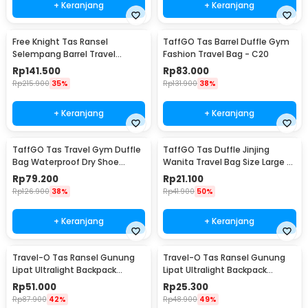
+ Keranjang
+ Keranjang
Free Knight Tas Ransel
TaffGO Tas Barrel Duffle Gym
Selempang Barrel Travel
Fashion Travel Bag - C20
Mountaineering Canvas -
Rp
141.500
Rp
83.000
CC05
Rp
215.900
35%
Rp
131.900
38%
+ Keranjang
+ Keranjang
TaffGO Tas Travel Gym Duffle
TaffGO Tas Duffle Jinjing
Bag Waterproof Dry Shoe
Wanita Travel Bag Size Large -
Compartment - C42
X78
Rp
79.200
Rp
21.100
Rp
126.900
38%
Rp
41.900
50%
+ Keranjang
+ Keranjang
Travel-O Tas Ransel Gunung
Travel-O Tas Ransel Gunung
Lipat Ultralight Backpack
Lipat Ultralight Backpack
Waterproof - LC19
Waterproof - LC21
Rp
51.000
Rp
25.300
Rp
87.900
42%
Rp
48.900
49%