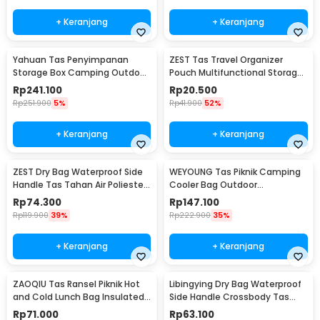
+ Keranjang
+ Keranjang
Yahuan Tas Penyimpanan
ZEST Tas Travel Organizer
Storage Box Camping Outdoor
Pouch Multifunctional Storage
Travel Waterproof - YN-29
Electronic Bag - BM012N1019
Rp
241.100
Rp
20.500
Rp
251.900
5%
Rp
41.900
52%
+ Keranjang
+ Keranjang
ZEST Dry Bag Waterproof Side
WEYOUNG Tas Piknik Camping
Handle Tas Tahan Air Poliester
Cooler Bag Outdoor
PVC Nilon 10L - OB109
Waterproof 33L - H42
Rp
74.300
Rp
147.100
Rp
119.900
39%
Rp
222.900
35%
+ Keranjang
+ Keranjang
ZAOQIU Tas Ransel Piknik Hot
Libingying Dry Bag Waterproof
and Cold Lunch Bag Insulated
Side Handle Crossbody Tas
Backpack - YY29
Tahan Air PVC 10L - DB51
Rp
71.000
Rp
63.100