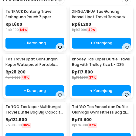
TaffPACK Kantong Travel
XINGUANHUA Tas Gunung
Serbaguna Pouch Zipper
Ransel Lipat Travel Backpack
Organizer 1 PCS - CC-003
Waterproof 17L - GC17
Rp
1.600
Rp
61.200
Rp
9.900
84%
Rp
101.900
40%
+ Keranjang
+ Keranjang
Tas Travel Lipat Gantungan
Rhodey Tas Koper Duffle Travel
Koper Waterproof Portable
Bag with Trolley Size L - D35
Folding Bag 32L - SW1014
Rp
26.200
Rp
117.600
Rp
49.900
48%
Rp
184.900
37%
+ Keranjang
+ Keranjang
TaffGO Tas Koper Multifungsi
TaffGO Tas Ransel dan Duffle
Travel Duffle Bag Big Capacity
Olahraga Gym Fitness Bag 2in1
3 Concept Eyes - D30
Polyester - T90
Rp
122.500
Rp
111.800
Rp
190.900
36%
Rp
176.900
37%