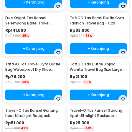
+ Keranjang
+ Keranjang
Free Knight Tas Ransel
TaffGO Tas Barrel Duffle Gym
Selempang Barrel Travel
Fashion Travel Bag - C20
Mountaineering Canvas -
Rp
141.500
Rp
83.000
CC05
Rp
215.900
35%
Rp
131.900
38%
+ Keranjang
+ Keranjang
TaffGO Tas Travel Gym Duffle
TaffGO Tas Duffle Jinjing
Bag Waterproof Dry Shoe
Wanita Travel Bag Size Large -
Compartment - C42
X78
Rp
79.200
Rp
21.100
Rp
126.900
38%
Rp
41.900
50%
+ Keranjang
+ Keranjang
Travel-O Tas Ransel Gunung
Travel-O Tas Ransel Gunung
Lipat Ultralight Backpack
Lipat Ultralight Backpack
Waterproof - LC19
Waterproof - LC21
Rp
51.000
Rp
25.300
Rp
87.900
42%
Rp
48.900
49%