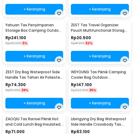
+ Keranjang
+ Keranjang
Yahuan Tas Penyimpanan
ZEST Tas Travel Organizer
Storage Box Camping Outdoor
Pouch Multifunctional Storage
Travel Waterproof - YN-29
Electronic Bag - BM012N1019
Rp
241.100
Rp
20.500
Rp
251.900
5%
Rp
41.900
52%
+ Keranjang
+ Keranjang
ZEST Dry Bag Waterproof Side
WEYOUNG Tas Piknik Camping
Handle Tas Tahan Air Poliester
Cooler Bag Outdoor
PVC Nilon 10L - OB109
Waterproof 33L - H42
Rp
74.300
Rp
147.100
Rp
119.900
39%
Rp
222.900
35%
+ Keranjang
+ Keranjang
ZAOQIU Tas Ransel Piknik Hot
Libingying Dry Bag Waterproof
and Cold Lunch Bag Insulated
Side Handle Crossbody Tas
Backpack - YY29
Tahan Air PVC 10L - DB51
Rp
71.000
Rp
63.100