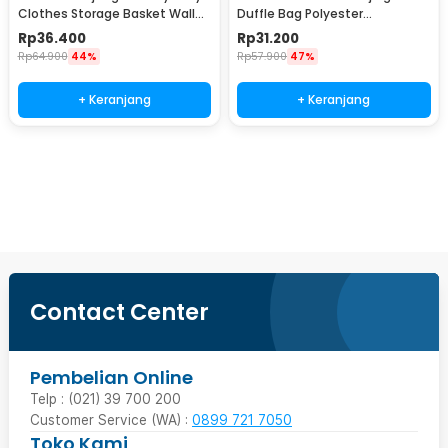
Clothes Storage Basket Wall
Duffle Bag Polyester
Mounted - MSU29
75x36x33cm - X75
Rp
36.400
Rp
31.200
Rp
64.900
44%
Rp
57.900
47%
+ Keranjang
+ Keranjang
Beli Sekarang
Contact Center
Pembelian Online
Telp : (021) 39 700 200
Customer Service (WA) :
0899 721 7050
Toko Kami