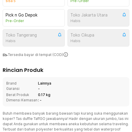
sisa
5
Pre-Order
Pick n Go Depok
Toko Jakarta Utara
Pre-Order
Habis
Toko Tangerang
Toko Cikupa
Habis
Habis
Tersedia bayar di tempat (COD)
Rincian Produk
Brand
Lainnya
Garansi
-
Berat Produk
0.17 kg
Dimensi Kemasan
: -
Butuh membawa banyak barang bawaan tapi kurang suka menggunakan
koper? Tas duffle TaffGO jawabannya! Hadir dengan ukuran jumbo, tas ini
dapat Anda gunakan untuk membawa aneka kebutuhan selama traveling.
Terbuat dari bahan polyester berkualitas yang tebal dan waterproof