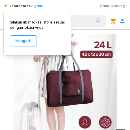
Jabodetabek
ganti
Order Tracking
Alat Kopi
Silakan ubah lokasi store sesuai
dengan lokasi Anda.
Mengerti