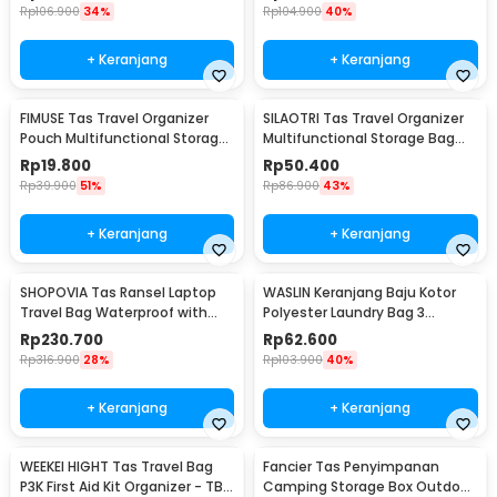
Rp
106.900
34%
Rp
104.900
40%
+ Keranjang
+ Keranjang
FIMUSE Tas Travel Organizer
SILAOTRI Tas Travel Organizer
Pouch Multifunctional Storage
Multifunctional Storage Bag
Bag - F15
Waterproof - SLR24
Rp
19.800
Rp
50.400
Rp
39.900
51%
Rp
86.900
43%
+ Keranjang
+ Keranjang
SHOPOVIA Tas Ransel Laptop
WASLIN Keranjang Baju Kotor
Travel Bag Waterproof with
Polyester Laundry Bag 3
USB Port 35L - KC14
Sections - WS30
Rp
230.700
Rp
62.600
Rp
316.900
28%
Rp
103.900
40%
+ Keranjang
+ Keranjang
WEEKEI HIGHT Tas Travel Bag
Fancier Tas Penyimpanan
P3K First Aid Kit Organizer - TB-
Camping Storage Box Outdoor