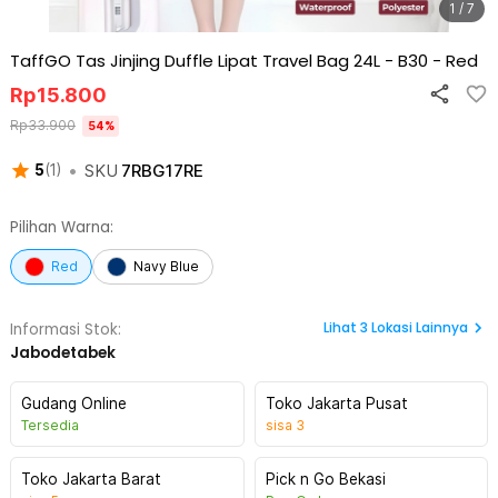
1 / 7
TaffGO Tas Jinjing Duffle Lipat Travel Bag 24L - B30
-
Red
Rp
15.800
Rp
33.900
54
%
•
SKU
7RBG17RE
5
(
1
)
Pilihan Warna:
Red
Navy Blue
Lihat
3
Lokasi Lainnya
Informasi Stok:
Jabodetabek
Gudang Online
Toko Jakarta Pusat
Tersedia
sisa
3
Toko Jakarta Barat
Pick n Go Bekasi