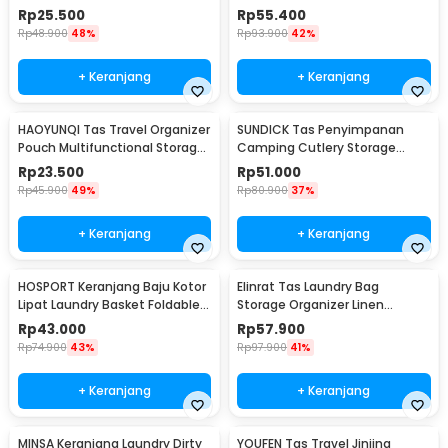
0621
Travel Waterproof - FC-19
Rp
25.500
Rp
55.400
Rp
48.900
48%
Rp
93.900
42%
+ Keranjang
+ Keranjang
HAOYUNQI Tas Travel Organizer
SUNDICK Tas Penyimpanan
Pouch Multifunctional Storage
Camping Cutlery Storage
Bag - XD130
Travel Waterproof - SD31
Rp
23.500
Rp
51.000
Rp
45.900
49%
Rp
80.900
37%
+ Keranjang
+ Keranjang
HOSPORT Keranjang Baju Kotor
Elinrat Tas Laundry Bag
Lipat Laundry Basket Foldable
Storage Organizer Linen
100L - H10
Foldable with Handle - E90
Rp
43.000
Rp
57.900
Rp
74.900
43%
Rp
97.900
41%
+ Keranjang
+ Keranjang
MINSA Keranjang Laundry Dirty
YOUFEN Tas Travel Jinjing