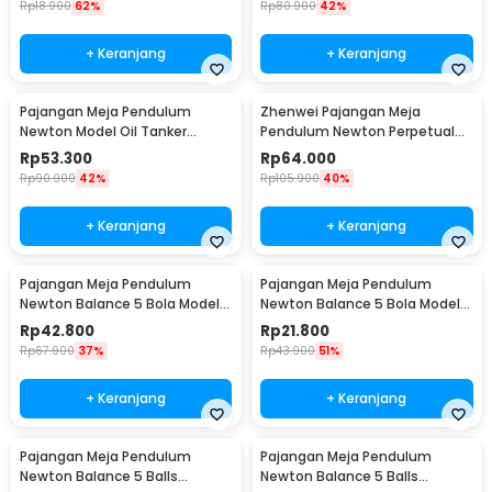
Rp
18.900
62%
Rp
80.900
42%
+ Keranjang
+ Keranjang
Pajangan Meja Pendulum
Zhenwei Pajangan Meja
Newton Model Oil Tanker
Pendulum Newton Perpetual
Perpetual Debate - B101
Model Ferris Wheel - ZPW
Rp
53.300
Rp
64.000
Rp
90.900
42%
Rp
105.900
40%
+ Keranjang
+ Keranjang
Pajangan Meja Pendulum
Pajangan Meja Pendulum
Newton Balance 5 Bola Model
Newton Balance 5 Bola Model
Arched M - ZY02
Arched S - ZY02
Rp
42.800
Rp
21.800
Rp
67.900
37%
Rp
43.900
51%
+ Keranjang
+ Keranjang
Pajangan Meja Pendulum
Pajangan Meja Pendulum
Newton Balance 5 Balls
Newton Balance 5 Balls