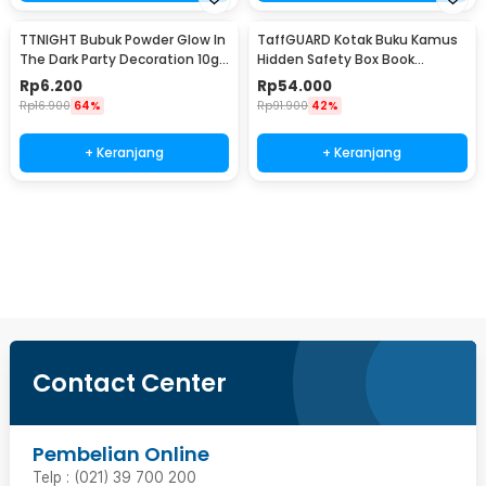
TTNIGHT Bubuk Powder Glow In
TaffGUARD Kotak Buku Kamus
The Dark Party Decoration 10g
Hidden Safety Box Book
- T01
Password Lock Size S - KB-10P
Rp
6.200
Rp
54.000
Rp
16.900
64%
Rp
91.900
42%
+ Keranjang
+ Keranjang
Beli Sekarang
Contact Center
Pembelian Online
Telp : (021) 39 700 200