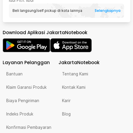
Idul Fitri
: libur
Selengkapnya
Beli langsung/self pickup di kota lainnya
Download Aplikasi JakartaNotebook
Layanan Pelanggan
JakartaNotebook
Bantuan
Tentang Kami
Klaim Garansi Produk
Kontak Kami
Biaya Pengiriman
Karir
Indeks Produk
Blog
Konfirmasi Pembayaran