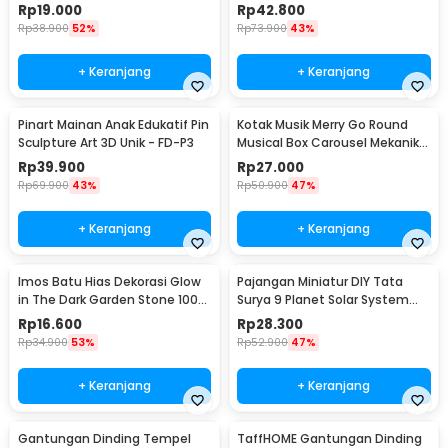
Stainless Steel Model T S -
Stainless Steel Model T L -
Rp
19.000
Rp
42.800
LX013
LX013
Rp
38.900
52%
Rp
73.900
43%
+ Keranjang
+ Keranjang
Pinart Mainan Anak Edukatif Pin
Kotak Musik Merry Go Round
Sculpture Art 3D Unik - FD-P3
Musical Box Carousel Mekanikal
- HD-Y02
Rp
39.900
Rp
27.000
Rp
69.900
43%
Rp
50.900
47%
+ Keranjang
+ Keranjang
Imos Batu Hias Dekorasi Glow
Pajangan Miniatur DIY Tata
in The Dark Garden Stone 100
Surya 9 Planet Solar System
PCS - HC0043
Planetary - 2135
Rp
16.600
Rp
28.300
Rp
34.900
53%
Rp
52.900
47%
+ Keranjang
+ Keranjang
Gantungan Dinding Tempel
TaffHOME Gantungan Dinding