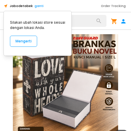
Jabodetabek
ganti
Order Tracking
Alat Kopi
Silakan ubah lokasi store sesuai
dengan lokasi Anda.
Mengerti