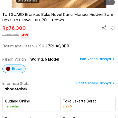
1 / 9
TaffGUARD Brankas Buku Novel Kunci Manual Hidden Safe
Box Size L Love - KB-20L
-
Brown
Rp
76.300
Rp
128.900
41
%
Belum ada ulasan
•
SKU
7RHAQ0BR
Lihat Varian Lainnya
Pilihan Varian:
1
Warna,
5 Model
Brown
Lihat
5
Lokasi Lainnya
Informasi Stok:
Jabodetabek
Gudang Online
Toko Jakarta Barat
Tersedia
sisa
5