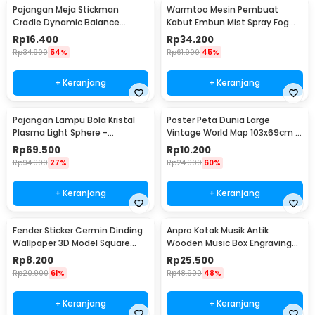
Pajangan Meja Stickman
Warmtoo Mesin Pembuat
Cradle Dynamic Balance
Kabut Embun Mist Spray Fog
Instrument Ball Pendulum
Maker 12 LED 24V - WT01
Rp
16.400
Rp
34.200
Rp
34.900
54%
Rp
61.900
45%
+ Keranjang
+ Keranjang
Pajangan Lampu Bola Kristal
Poster Peta Dunia Large
Plasma Light Sphere -
Vintage World Map 103x69cm -
ZC211700
N401
Rp
69.500
Rp
10.200
Rp
94.900
27%
Rp
24.900
60%
+ Keranjang
+ Keranjang
Fender Sticker Cermin Dinding
Anpro Kotak Musik Antik
Wallpaper 3D Model Square
Wooden Music Box Engraving
Mirror 9 PCS - Q353
Harry Potter - ADQ0194
Rp
8.200
Rp
25.500
Rp
20.900
61%
Rp
48.900
48%
+ Keranjang
+ Keranjang