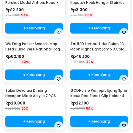
Perekat Model Antlers Head -
Kapstok Hook Hanger Stainless
MU03
Steel 201 - MT11
Rp
12.200
Rp
8.300
Rp
27.900
57%
Rp
21.900
63%
+ Keranjang
+ Keranjang
Wu Fang Poster Scratch Map
TaffLED Lampu Tidur Bulan 3D
Peta Dunia Versi National Flag
Moon Night Light Lamp 3 Color
- ZJP-M018
8cm 1W 5V - LD002701
Rp
52.100
Rp
45.100
Rp
89.900
43%
Rp
76.900
42%
+ Keranjang
+ Keranjang
Stiker Dekorasi Dinding
GCDHome Penjepit Ujung Sprei
Hexagon Mirror Acrylic 7 PCS
Kasur Bed Sheet Clip Holder 4
PCS - FS-1809
Rp
20.000
Rp
22.100
Rp
39.900
50%
Rp
43.900
50%
+ Keranjang
+ Keranjang