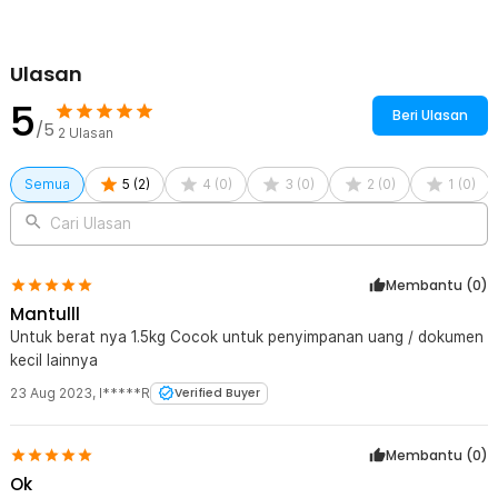
20x16x9cm - HC-20P
1 x Partisi Penyimpanan Uang
1 x Panduan Penggunaan
Ulasan
5
Beri Ulasan
/5
2
Ulasan
Semua
5
(
2
)
4
(
0
)
3
(
0
)
2
(
0
)
1
(
0
)
Cari Ulasan
Membantu (
0
)
Mantulll
Untuk berat nya 1.5kg Cocok untuk penyimpanan uang / dokumen
kecil lainnya
23 Aug 2023
,
I*****R
Verified Buyer
Membantu (
0
)
Ok