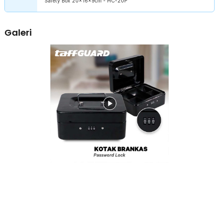
Safety Box 20x16x9cm - HC-20P
barang tercampur satu sama lain, adanya slot juga memudahkan
Anda mencari barang yang diperlukan.
Aman dengan Kunci
Galeri
Sistem pengaman dari brankas ini menggunakan kunci kombinasi
yang terdiri dari tiga digit angka. Angka yang disematkan bebas
dipilih, Anda bisa memilih angka paling rahasia hanya Anda yang
tahu.
Bawa dengan Mudah
Anda tidak perlu menggunakan dua tangan untuk membawa kotak
uang ini. Cukup gunakan pegangan di bagian atas kotak untuk
membawanya layaknya tas jinjing. Hal ini akan memudahkan Anda
saat ingin mengambil atau memindahkan brankas kotak uang.
Kokoh dan Berkualitas
Untuk keamanan ekstra, kotak uang ini dibuat dari material baja
khusus yang terkenal kokoh. Dengan begitu, kotak tidak akan
mudah rusak meski dibanting. Berbeda dengan bagian dalamnya
yang terbuat dari plastik untuk menghindari kontaminasi akibat
karat.
Kelengkapan Produk
Rincian yang Anda dapatkan untuk pembelian produk ini:
1 x TaffGUARD Brankas Kotak Uang Emas Anti Maling Safety Box