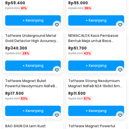
Pembesar 3.5X - TE-801
LED 5 Lens 3.5X - 9892B2
Rp
59.400
Rp
95.000
Rp
99.900
41%
Rp
146.900
36%
+ Keranjang
+ Keranjang
Taffware Underground Metal
NEWACALOX Kaca Pembesar
Gold Detector High Accuracy
Bentuk Meja untuk Baca
Waterproof - MD-4030
Magnifier with 4 LED 3X - HL-A4
Rp
340.300
Rp
51.700
Rp
466.900
28%
Rp
88.900
42%
+ Keranjang
+ Keranjang
Taffware Magnet Bulat
Taffware Strong Neodymium
Powerful Neodymium NdFeB
Magnet NdFeB N24 19x9x1.6mm
N25 5x1.5mm 100 PCS
10 PCS - MAG1
Rp
17.500
Rp
11.600
Rp
36.900
53%
Rp
26.900
57%
+ Keranjang
+ Keranjang
BAO SHUN DA Lem Kuat
Taffware Magnet Powerful