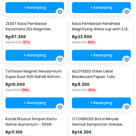
+ Keranjang
+ Keranjang
ZEAST Kaca Pembesar
Kaca Pembesar Handheld
Kacamata 25x Magnifier
Magnifying Glass Lup with 2 LED
dengan 2 LED - 9892GJ
35mm 8X - MG6B-2
Rp
87.300
Rp
23.900
Rp
136.900
37%
Rp
46.900
50%
+ Keranjang
+ Keranjang
Taffware Magnet Neodymium
ALLOYSEED Stiker Label
Super Kuat N25 NdFeB 8x1mm
Blackboard Papan Tulis
50 PCS - M35
Removable 50 PCS - TH002
Rp
10.000
Rp
9.300
Rp
23.900
59%
Rp
22.900
60%
+ Keranjang
+ Keranjang
Kotak Khusus Simpan Kartu
OTOHEROES Botol Minyak
Nama Aluminium - 5006
Gemuk Semprotan Grease
Gun 250ml - Q001
Rp
11.100
Rp
14.300