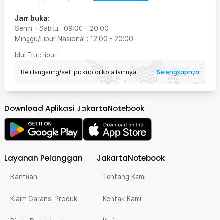
Jam buka:
Senin - Sabtu
:
09:00
-
20:00
Minggu/Libur Nasional
:
12:00
-
20:00
Idul Fitri
: libur
Selengkapnya
Beli langsung/self pickup di kota lainnya
Download Aplikasi JakartaNotebook
Layanan Pelanggan
JakartaNotebook
Bantuan
Tentang Kami
Klaim Garansi Produk
Kontak Kami