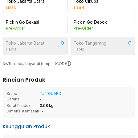
Toko Jakarta Utara
Toko Cikupa
sisa
8
sisa
4
Pick n Go Bekasi
Pick n Go Depok
Pre-Order
Pre-Order
Toko Jakarta Barat
Toko Tangerang
Habis
Habis
Tersedia bayar di tempat (COD)
Rincian Produk
Brand
TaffGUARD
Garansi
-
Berat Produk
0.98 kg
Dimensi Kemasan
: -
Keunggulan Produk