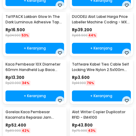
+ Keranjang
+ Keranjang
TaffPACK Lakban Glow In The
DUODELI Alat Label Harga Price
Dark Luminous Adhesive Tape
Labeller Machine Coding - MX-
10M 1.5cm - A0015
5500
Rp
16.500
Rp
39.200
Rp
34.900
53%
Rp
68.900
44%
+ Keranjang
+ Keranjang
Kaca Pembesar 10X Diameter
Taffware Kabel Ties Cable Self
60mm Handheld Lup Baca
Locking Wire Nylon 2.5x100mm
Desain Naga Elegan
100 PCS - V94
Rp
13.300
Rp
3.600
Rp
20.000
34%
Rp
14.900
76%
+ Keranjang
+ Keranjang
Gorelax Kaca Pembesar
Alat Writer Copier Duplicator
Kacamata Reparasi Jam
RFID - EM4100
Magnifier with 2 LED 20X -
Rp
52.400
Rp
43.800
9892A
Rp
89.900
42%
Rp
75.900
43%