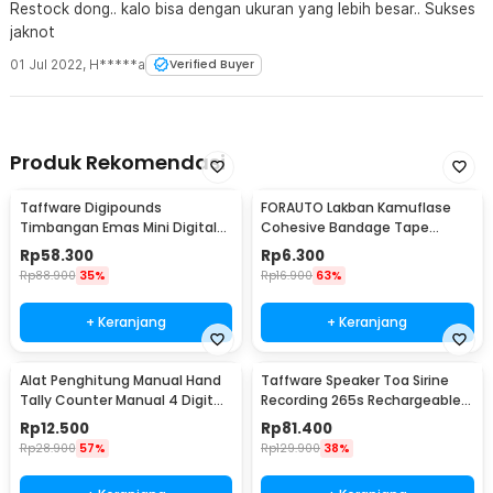
Restock dong.. kalo bisa dengan ukuran yang lebih besar.. Sukses
jaknot
01 Jul 2022
,
H*****a
Verified Buyer
Produk Rekomendasi
Taffware Digipounds
FORAUTO Lakban Kamuflase
Timbangan Emas Mini Digital
Cohesive Bandage Tape
Multifungsi 500g 0.1g - EK518
Hunting 4.5M 50mm - H10
Rp
58.300
Rp
6.300
Rp
88.900
35%
Rp
16.900
63%
+ Keranjang
+ Keranjang
Alat Penghitung Manual Hand
Taffware Speaker Toa Sirine
Tally Counter Manual 4 Digit
Recording 265s Rechargeable
Stainless - TD99
1200mAh 5W - 518
Rp
12.500
Rp
81.400
Rp
28.900
57%
Rp
129.900
38%