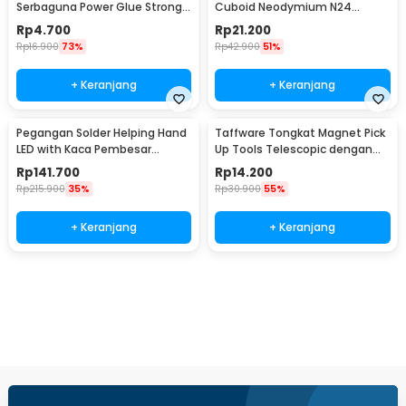
Serbaguna Power Glue Strong
Cuboid Neodymium N24
Adhesive 15ml - B-7000
29x9mm 10 PCS - MG10
Rp
4.700
Rp
21.200
Rp
16.900
73%
Rp
42.900
51%
+ Keranjang
+ Keranjang
Pegangan Solder Helping Hand
Taffware Tongkat Magnet Pick
LED with Kaca Pembesar
Up Tools Telescopic dengan
Magnifier 3X/4.5X - TH-7023
Lampu LED - GJ0347
Rp
141.700
Rp
14.200
Rp
215.900
35%
Rp
30.900
55%
+ Keranjang
+ Keranjang
Beli Sekarang