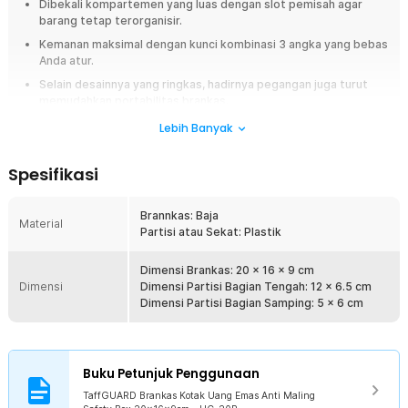
Dibekali kompartemen yang luas dengan slot pemisah agar
barang tetap terorganisir.
Kemanan maksimal dengan kunci kombinasi 3 angka yang bebas
Anda atur.
Selain desainnya yang ringkas, hadirnya pegangan juga turut
memudahkan portabilitas brankas.
Dibekali 2 lapis material, yakni baja dan plastik demi keamanan
Lebih Banyak
penyimpanan barang berharga.
Spesifikasi
Overview
Butuh kotak uang yang tidak mudah dibobol? Brankas dari TaffGUARD ini
Brannkas: Baja
merupakan pilihan tepat. Anda tidak perlu khawatir saat menyimpan
Material
Partisi atau Sekat: Plastik
uang, perhiasan, atau benda penting di dalamnya. Brankas telah
dilengkapi dengan kunci manual untuk keamanannya. Dengan begitu,
orang yang tidak memiliki kunci tidak akan bisa membuka kotak
Dimensi Brankas: 20 x 16 x 9 cm
penyimpanan ini dengan mudah.
Dimensi
Dimensi Partisi Bagian Tengah: 12 x 6.5 cm
Dimensi Partisi Bagian Samping: 5 x 6 cm
Fitur
Luas dan Terorganisir
Memiliki kompartemen penyimpanan yang cukup luas untuk
Buku Petunjuk Penggunaan
menyimpan berbagai barang. Brankas juga telah dilengkapi slot
TaffGUARD Brankas Kotak Uang Emas Anti Maling
pemisah di bagian dalamnya. Selain menghindari kerusakan akibat