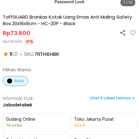
1 / 10
TaffGUARD Brankas Kotak Uang Emas Anti Maling Safety
Box 20x16x9cm - HC-20P
-
Black
Rp
73.800
Rp
116.900
37
%
•
SKU
7RTH6HBK
5
(
2
)
Pilihan Warna:
Black
Lihat
6
Lokasi Lainnya
Informasi Stok:
Jabodetabek
Gudang Online
Toko Jakarta Pusat
Tersedia
sisa
8