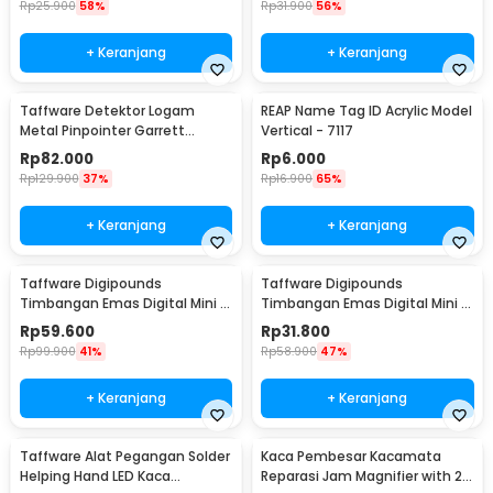
Rp
25.900
58%
Rp
31.900
56%
+ Keranjang
+ Keranjang
Taffware Detektor Logam
REAP Name Tag ID Acrylic Model
Metal Pinpointer Garrett
Vertical - 7117
Waterproof - 1166000
Rp
82.000
Rp
6.000
Rp
129.900
37%
Rp
16.900
65%
+ Keranjang
+ Keranjang
Taffware Digipounds
Taffware Digipounds
Timbangan Emas Digital Mini 7
Timbangan Emas Digital Mini 5
Units 0.01g 500g - UF200H
Units 0.01g 200g - MH-200
Rp
59.600
Rp
31.800
Rp
99.900
41%
Rp
58.900
47%
+ Keranjang
+ Keranjang
Taffware Alat Pegangan Solder
Kaca Pembesar Kacamata
Helping Hand LED Kaca
Reparasi Jam Magnifier with 2