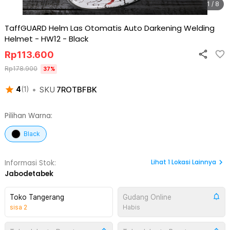
1 / 8
TaffGUARD Helm Las Otomatis Auto Darkening Welding
Helmet - HW12
-
Black
Rp
113.600
Rp
178.900
37
%
•
SKU
7ROTBFBK
4
(
1
)
Pilihan Warna:
Black
Lihat
1
Lokasi Lainnya
Informasi Stok:
Jabodetabek
Toko Tangerang
Gudang Online
sisa
2
Habis