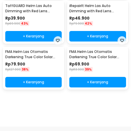
TaffGUARD Helm Las Auto
iRepairIt Helm Las Auto
Dimming with Red Lens
Dimming with Red Lens
Welding Mask - HJ15
Transparent Welding Mask -
Rp
39.900
Rp
46.900
IRI55T
Rp
69.900
43%
Rp
79.900
42%
+ Keranjang
+ Keranjang
FMA Helm Las Otomatis
FMA Helm Las Otomatis
Darkening True Color Solar
Darkening True Color Solar
Welding Mask with LED - FM-
Welding Mask - FM-DTD
Rp
79.900
Rp
69.900
DTC
Rp
127.900
38%
Rp
113.900
39%
+ Keranjang
+ Keranjang
Beli Sekarang