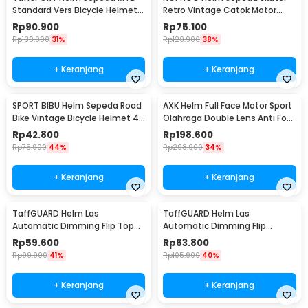
Standard Vers Bicycle Helmet
Retro Vintage Catok Motor
19 Air Vent - Z20
Bicycle Helmet - U15
Rp
90.900
Rp
75.100
Rp
130.900
31%
Rp
120.900
38%
+ Keranjang
+ Keranjang
SPORT BIBU Helm Sepeda Road
AXK Helm Full Face Motor Sport
Bike Vintage Bicycle Helmet 4
Olahraga Double Lens Anti Fog
Air Vents - U20
Motocycle - A557
Rp
42.800
Rp
198.600
Rp
75.900
44%
Rp
298.900
34%
+ Keranjang
+ Keranjang
TaffGUARD Helm Las
TaffGUARD Helm Las
Automatic Dimming Flip Top
Automatic Dimming Flip
with Headlight - HF09
Protective Mask Headlight -
Rp
59.600
Rp
63.800
HF10
Rp
99.900
41%
Rp
105.900
40%
+ Keranjang
+ Keranjang