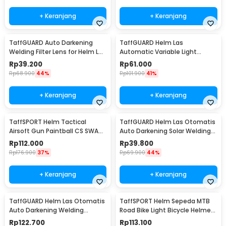
+ Keranjang
+ Keranjang
TaffGUARD Auto Darkening
TaffGUARD Helm Las
Welding Filter Lens for Helm Las
Automatic Variable Light
- TX500CF
Welding Mask Cap Shield -
Rp
39.200
Rp
61.000
HJ30
Rp
68.900
44%
Rp
101.900
41%
+ Keranjang
+ Keranjang
TaffSPORT Helm Tactical
TaffGUARD Helm Las Otomatis
Airsoft Gun Paintball CS SWAT
Auto Darkening Solar Welding
Helmet - MICH2000
Helmet - HJ19
Rp
112.000
Rp
39.800
Rp
176.900
37%
Rp
69.900
44%
+ Keranjang
+ Keranjang
TaffGUARD Helm Las Otomatis
TaffSPORT Helm Sepeda MTB
Auto Darkening Welding
Road Bike Light Bicycle Helmet
Helmet - HW10
19 Air Vent - X15
Rp
122.700
Rp
113.100