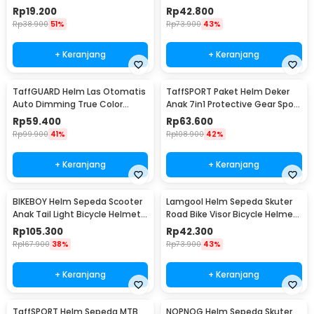
Rechargeable - TR35
Welding Mask - HJ28
Rp
19.200
Rp
42.800
Rp
38.900
51%
Rp
73.900
43%
+ Keranjang
+ Keranjang
TaffGUARD Helm Las Otomatis
TaffSPORT Paket Helm Deker
Auto Dimming True Color
Anak 7in1 Protective Gear Sport
Welding Mask LED - HF28
Activity - K25
Rp
59.400
Rp
63.600
Rp
99.900
41%
Rp
108.900
42%
+ Keranjang
+ Keranjang
BIKEBOY Helm Sepeda Scooter
Lamgool Helm Sepeda Skuter
Anak Tail Light Bicycle Helmet
Road Bike Visor Bicycle Helmet
14 Air Vent - K10
4 Air Vent - U10
Rp
105.300
Rp
42.300
Rp
167.900
38%
Rp
73.900
43%
+ Keranjang
+ Keranjang
TaffSPORT Helm Sepeda MTB
NOPNOG Helm Sepeda Skuter