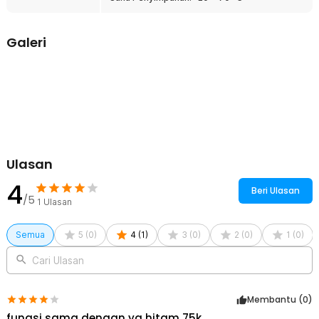
Helmet - HW12
Galeri
Ulasan
4
Beri Ulasan
/5
1
Ulasan
Semua
5
(
0
)
4
(
1
)
3
(
0
)
2
(
0
)
1
(
0
)
Cari Ulasan
Membantu (
0
)
fungsi sama dengan yg hitam 75k..