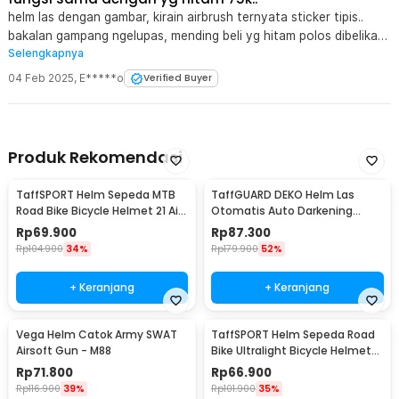
helm las dengan gambar, kirain airbrush ternyata sticker tipis..
bakalan gampang ngelupas, mending beli yg hitam polos dibelikan
Selengkapnya
sticker
04 Feb 2025
,
E*****o
Verified Buyer
Produk Rekomendasi
TaffSPORT Helm Sepeda MTB
TaffGUARD DEKO Helm Las
Road Bike Bicycle Helmet 21 Air
Otomatis Auto Darkening
Vent - X10
Welding Helmet - HW24
Rp
69.900
Rp
87.300
Rp
104.900
34%
Rp
179.900
52%
+ Keranjang
+ Keranjang
Vega Helm Catok Army SWAT
TaffSPORT Helm Sepeda Road
Airsoft Gun - M88
Bike Ultralight Bicycle Helmet
18 Air Vent - X40
Rp
71.800
Rp
66.900
Rp
116.900
39%
Rp
101.900
35%