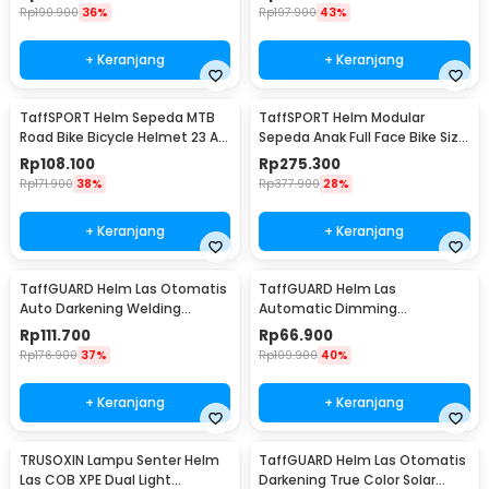
Rp
190.900
36%
Rp
197.900
43%
+ Keranjang
+ Keranjang
TaffSPORT Helm Sepeda MTB
TaffSPORT Helm Modular
Road Bike Bicycle Helmet 23 Air
Sepeda Anak Full Face Bike Size
Vent - Z10
S - K20
Rp
108.100
Rp
275.300
Rp
171.900
38%
Rp
377.900
28%
+ Keranjang
+ Keranjang
TaffGUARD Helm Las Otomatis
TaffGUARD Helm Las
Auto Darkening Welding
Automatic Dimming
Helmet Terminator - HW12
Protective Welding with
Rp
111.700
Rp
66.900
Headlamp - HJ10
Rp
176.900
37%
Rp
109.900
40%
+ Keranjang
+ Keranjang
TRUSOXIN Lampu Senter Helm
TaffGUARD Helm Las Otomatis
Las COB XPE Dual Light
Darkening True Color Solar