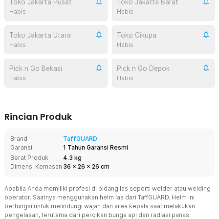
Toko Jakarta Pusat
Toko Jakarta Barat
Habis
Habis
Toko Jakarta Utara
Toko Cikupa
Habis
Habis
Pick n Go Bekasi
Pick n Go Depok
Habis
Habis
Rincian Produk
Brand
TaffGUARD
Garansi
1 Tahun Garansi Resmi
Berat Produk
4.3 kg
Dimensi Kemasan
36
x
26
x
26
cm
Apabila Anda memiliki profesi di bidang las seperti welder atau welding
operator. Saatnya menggunakan helm las dari TaffGUARD. Helm ini
berfungsi untuk melindungi wajah dan area kepala saat melakukan
pengelasan, terutama dari percikan bunga api dan radiasi panas.