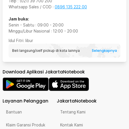
Telp
:
(021) 39 700 200
Whatsapp Sales / COD
:
0896 135 222 00
Jam buka:
Senin - Sabtu
:
09:00
-
20:00
Minggu/Libur Nasional
:
12:00
-
20:00
Idul Fitri
: libur
Selengkapnya
Beli langsung/self pickup di kota lainnya
Download Aplikasi JakartaNotebook
Layanan Pelanggan
JakartaNotebook
Bantuan
Tentang Kami
Klaim Garansi Produk
Kontak Kami