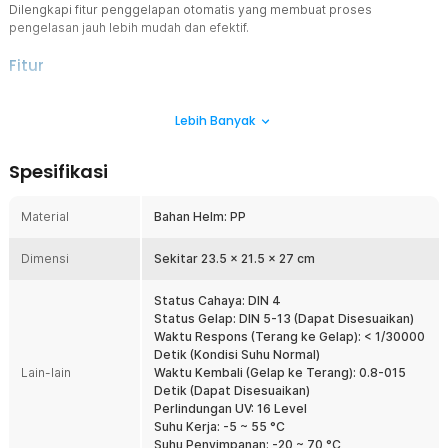
Dilengkapi fitur penggelapan otomatis yang membuat proses
pengelasan jauh lebih mudah dan efektif.
Fitur
Cocok untuk Tukang Las
Lebih Banyak
Sangat cocok untuk para pekerja las karena melindungi
keseluruhan muka guna mengurangi risiko kecelakaan kerja. Para
pekerja las pun dapat bekerja dengan leluasa.
Spesifikasi
Dilengkapi Fitur Penggelapan Otomatis
Fitur penggelapan otomatis membuat layar kaca pelindung bisa
Material
Bahan Helm: PP
menjadi lebih gelap secara otomatis saat ada cahaya yang lebih
terang dari luar. Terdapat knob pengaturan yang terletak di dalam
Dimensi
helm untuk mengatur sensitivitas dan delay.
Sekitar 23.5 x 21.5 x 27 cm
Memiliki Material Berkualitas
Status Cahaya: DIN 4
Terbuat dari material PP berkualitas tinggi yang dijamin dapat
Status Gelap: DIN 5-13 (Dapat Disesuaikan)
melindungi wajah secara maksimal. Helm ini sangat awet dan dapat
Waktu Respons (Terang ke Gelap): < 1/30000
digunakan untuk jangka panjang.
Detik (Kondisi Suhu Normal)
Lain-lain
Waktu Kembali (Gelap ke Terang): 0.8-015
Kelengkapan Produk
Detik (Dapat Disesuaikan)
Perlindungan UV: 16 Level
Rincian yang Anda dapatkan untuk pembelian produk ini:
Suhu Kerja: -5 ~ 55 °C
1 x TaffGUARD Helm Las Otomatis Auto Darkening Welding
Suhu Penyimpanan: -20 ~ 70 °C