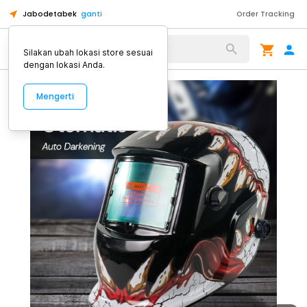
Jabodetabek
ganti
Order Tracking
Alat Kopi
Silakan ubah lokasi store sesuai
dengan lokasi Anda.
Mengerti