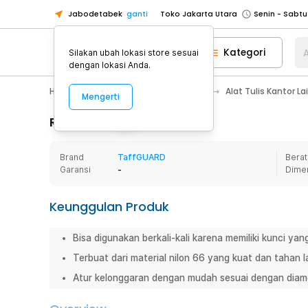
Jabodetabek
ganti
Toko Jakarta Utara
Toko Tangerang
Kategori
A
Silakan ubah lokasi store sesuai
Toko Cikupa
dengan lokasi Anda.
Pick n Go Jakarta Barat
Senin - J
Home Appliance
Alat Tulis Kantor
Alat Tulis Kantor L
Mengerti
Pick n Go Bekasi
Senin - Jumat (08
Pick n Go Depok
Senin - Jumat (08
Rincian Produk
Toko Jakarta Pusat
Senin - Sabtu
Brand
TaffGUARD
Berat
Toko Jakarta Barat
Senin - Sabtu
Garansi
-
Dime
Toko Jakarta Utara
Toko Tangerang
Keunggulan Produk
Toko Cikupa
Bisa digunakan berkali-kali karena memiliki kunci ya
Pick n Go Jakarta Barat
Senin - J
Terbuat dari material nilon 66 yang kuat dan tahan 
Pick n Go Bekasi
Senin - Jumat (08
Atur kelonggaran dengan mudah sesuai dengan diame
Pick n Go Depok
Senin - Jumat (08