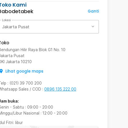
Toko Kami
Jabodetabek
Ganti
Lokasi
Jakarta Pusat
Toko
Bendungan Hilir Raya Blok G1 No. 10
Jakarta Pusat
DKI Jakarta
10210
Lihat google maps
Telp
:
(021) 39 700 200
Whatsapp Sales / COD
:
0896 135 222 00
Jam buka:
Senin - Sabtu
:
09:00
-
20:00
Minggu/Libur Nasional
:
12:00
-
20:00
Idul Fitri
: libur