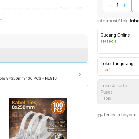
n menggunakan kabel ties dari TaffGUARD.
 tidak mudah putus. Anda dapat
Informasi Stok:
Jab
 benda, kabel, dan kawat listrik. Memiliki
n benda dalam jumlah banyak.
Gudang Online
Tersedia
saja karena untuk melepas kabel ties
Toko Tangerang
 dapat Anda gunakan berulang kali karena
sisa
1
ng.
sable 8x250mm 100 PCS - NL816
Toko Jakarta
el elektronik yang tidak rapi. Biasanya
Pusat
pun barang elektronik lain. Selain itu,
Habis
ngikat tanaman, membungkus makanan,
yang rusak.
Tersedia bayar d
 yang tahan api sehingga tidak mudah
mbuat kabel ties sangat awet untuk