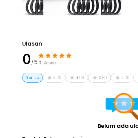
penggunaan jangka panjang.
Kelengkapan Produk
Rincian yang Anda dapatkan untuk pembelian produk ini
100 x TaffGUARD Kabel Ties Zip Cable Organizer R
Ulasan
0
/5
0
Ulasan
Semua
5
(
0
)
4
(
0
)
3
(
0
)
2
(
0
)
Belum ada ul