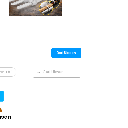
:
eusable 8x250mm - NL816
Beri Ulasan
1
(
0
)
Cari Ulasan
asan