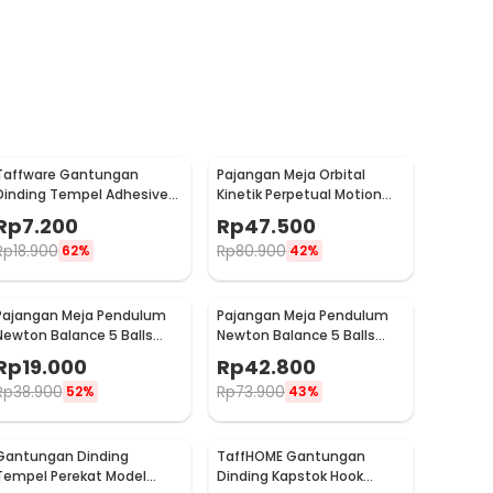
Taffware Gantungan
Pajangan Meja Orbital
Dinding Tempel Adhesive
Kinetik Perpetual Motion
Stainless Steel 6 PCS -
Balance Physics - NR31TX
Rp
7.200
Rp
47.500
ST40
Rp
18.900
Rp
80.900
62%
42%
Pajangan Meja Pendulum
Pajangan Meja Pendulum
Newton Balance 5 Balls
Newton Balance 5 Balls
Stainless Steel Model T S -
Stainless Steel Model T L -
Rp
19.000
Rp
42.800
LX013
LX013
Rp
38.900
Rp
73.900
52%
43%
Gantungan Dinding
TaffHOME Gantungan
Tempel Perekat Model
Dinding Kapstok Hook