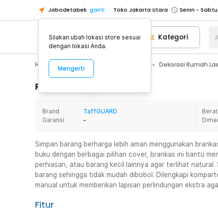
Jabodetabek
ganti
Toko Jakarta Utara
Toko Tangerang
Kategori
A
Silakan ubah lokasi store sesuai
Toko Cikupa
dengan lokasi Anda.
Pick n Go Jakarta Barat
Senin - J
Home Appliance
Dekorasi Rumah
Dekorasi Rumah La
Mengerti
Pick n Go Bekasi
Senin - Jumat (08
Pick n Go Depok
Senin - Jumat (08
Rincian Produk
Toko Jakarta Pusat
Senin - Sabtu
Brand
TaffGUARD
Berat
Toko Jakarta Barat
Senin - Sabtu
Garansi
-
Dime
Toko Jakarta Utara
Toko Tangerang
Simpan barang berharga lebih aman menggunakan branka
buku dengan berbagai pilihan cover, brankas ini bantu 
Toko Cikupa
perhiasan, atau barang kecil lainnya agar terlihat natura
Pick n Go Jakarta Barat
Senin - J
barang sehingga tidak mudah dibobol. Dilengkapi kompar
manual untuk memberikan lapisan perlindungan ekstra aga
Pick n Go Bekasi
Senin - Jumat (08
Pick n Go Depok
Senin - Jumat (08
Fitur