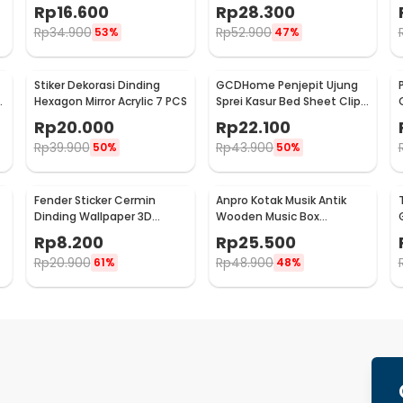
Stone 100 PCS - HC0043
System Planetary - 2135
Rp
16.600
Rp
28.300
Rp
34.900
Rp
52.900
53%
47%
Stiker Dekorasi Dinding
GCDHome Penjepit Ujung
3
Hexagon Mirror Acrylic 7 PCS
Sprei Kasur Bed Sheet Clip
Holder 4 PCS - FS-1809
Rp
20.000
Rp
22.100
Rp
39.900
Rp
43.900
50%
50%
Fender Sticker Cermin
Anpro Kotak Musik Antik
Dinding Wallpaper 3D
Wooden Music Box
Model Square Mirror 9 PCS -
Engraving Harry Potter -
Rp
8.200
Rp
25.500
Q353
ADQ0194
Rp
20.900
Rp
48.900
61%
48%