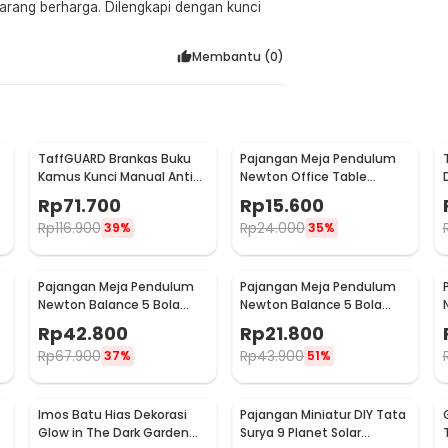
arang berharga. Dilengkapi dengan kunci
Membantu (
0
)
TaffGUARD Brankas Buku
Pajangan Meja Pendulum
Kamus Kunci Manual Anti
Newton Office Table
Maling Hidden Safe Box
Decoration 5 Ball S - H50S
Rp
71.700
Rp
15.600
Besar - KB-10L
Rp
116.900
Rp
24.000
39%
35%
Pajangan Meja Pendulum
Pajangan Meja Pendulum
Newton Balance 5 Bola
Newton Balance 5 Bola
Model Arched M - ZY02
Model Arched S - ZY02
Rp
42.800
Rp
21.800
Rp
67.900
Rp
43.900
37%
51%
Imos Batu Hias Dekorasi
Pajangan Miniatur DIY Tata
Glow in The Dark Garden
Surya 9 Planet Solar