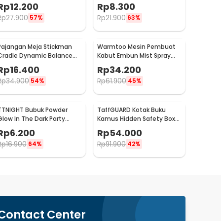
Antlers Head - MU03
Hanger Stainless Steel 201
Rp
12.200
Rp
8.300
- MT11
Rp
27.900
Rp
21.900
57%
63%
Pajangan Meja Stickman
Warmtoo Mesin Pembuat
Cradle Dynamic Balance
Kabut Embun Mist Spray
Instrument Ball Pendulum
Fog Maker 12 LED 24V - WT01
Rp
16.400
Rp
34.200
Rp
34.900
Rp
61.900
54%
45%
TTNIGHT Bubuk Powder
TaffGUARD Kotak Buku
Glow In The Dark Party
Kamus Hidden Safety Box
Decoration 10g - T01
Book Password Lock Size S -
Rp
6.200
Rp
54.000
KB-10P
Rp
16.900
Rp
91.900
64%
42%
Contact Center