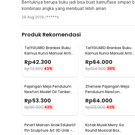
Bentuknya berupa buku jadi bisa buat kamuflase simpan b
kombinasi angka yang membuat lebih aman.
29 Aug 2019
,
I*****s
Produk Rekomendasi
TaffGUARD Brankas Buku
TaffGUARD Brankas Buku
Kamus Kunci Manual Anti
Kamus Kunci Manual Anti
Maling Hidden Safe Box
Maling Hidden Safe Box
Rp
42.300
Rp
64.000
Kecil - KB-10L
Sedang - KB-10L
Rp
73.900
Rp
104.900
43%
39%
Pajangan Meja Pendulum
Zhenwei Pajangan Meja
Newton Model Oil Tanker
Pendulum Newton
Perpetual Debate - B101
Perpetual Model Ferris
Rp
53.300
Rp
64.000
Wheel - ZPW
Rp
90.900
Rp
105.900
42%
40%
Pinart Mainan Anak Edukatif
Kotak Musik Merry Go
Pin Sculpture Art 3D Unik -
Round Musical Box