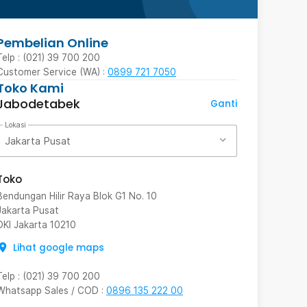
Pembelian Online
Telp : (021) 39 700 200
Customer Service (WA) :
0899 721 7050
Toko Kami
Jabodetabek
Ganti
Lokasi
Jakarta Pusat
Toko
Bendungan Hilir Raya Blok G1 No. 10
Jakarta Pusat
DKI Jakarta
10210
Lihat google maps
Telp
:
(021) 39 700 200
Whatsapp Sales / COD
:
0896 135 222 00