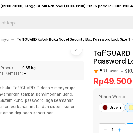
lat Kopi
umat (07:00 - 20:00), Sabtu - Minggu (08:00 - 20:00), Tutup pada Idul Fitri
Sele
innya
TaffGUARD Kotak Buku Novel Security Box Password Lock Size S 
:00 - 20:00), Sabtu - Minggu/ Libur Nasional (08:00 - 17:00)
Selengkapnya
:00 - 20:00), Sabtu - Minggu/ Libur Nasional (08:00 - 17:00)
TaffGUARD K
Selengkapnya
Password Lo
 (09:00-20:00), Minggu/Libur Nasional (12:00-20:00), Tutup pada Idul Fitri
Sele
 Produk
0.65 kg
 (09:00-20:00), Minggu/Libur Nasional (12:00-20:00), Tutup pada Idul Fitri
Sele
•
SK
5
3
Ulasan
nsi Kemasan
: -
Rp
49.500
s buku TaffGUARD. Didesain menyerupai
menyamarkan tempat penyimpanan uang,
Pilihan Warna:
l. Sistem kunci password jaga keamanan
umat (07:00 - 20:00), Sabtu - Minggu (08:00 - 20:00), Tutup pada Idul Fitri
Sele
temen berbahan metal dan sistem kunci
Brown
r aman digunaan sehari-hari.
:00 - 20:00), Sabtu - Minggu/ Libur Nasional (08:00 - 17:00)
Selengkapnya
:00 - 20:00), Sabtu - Minggu/ Libur Nasional (08:00 - 17:00)
Selengkapnya