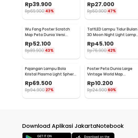
FD-P3
Carousel Mekanikal - HD-
Rp
39.900
Rp
27.000
Y02
Rp
69.900
Rp
50.900
43%
47%
Wu Fang Poster Scratch
TaffLED Lampu Tidur Bulan
Map Peta Dunia Versi
3D Moon Night Light Lamp 
National Flag - ZJP-M018
Color 8cm 1W 5V -
Rp
52.100
Rp
45.100
LD002701
Rp
89.900
Rp
76.900
43%
42%
Pajangan Lampu Bola
Poster Peta Dunia Large
Kristal Plasma Light Sphere
Vintage World Map
- ZC211700
103x69cm - N401
Rp
69.500
Rp
10.200
Rp
94.900
Rp
24.900
27%
60%
Download Aplikasi JakartaNotebook