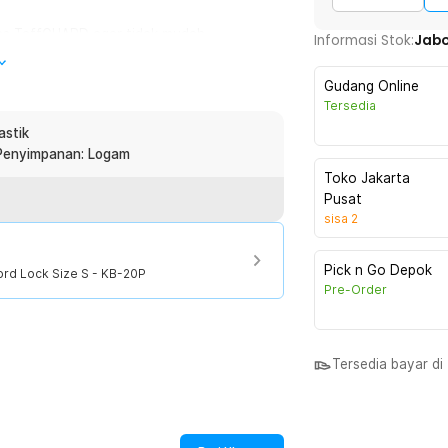
s TaffGUARD agar tidak mudah
Informasi Stok:
Jab
terlihat natural dan mengurangi
Gudang Online
Tersedia
git sehingga tidak mudah dibobol. 1000
astik
aktis tanpa repot menyimpan dan mencari
Penyimpanan: Logam
Toko Jakarta
Pusat
sisa
2
 berbahan metal yang kokoh untuk
hiasan. Kemanannya sama dengan brankas
Pick n Go Depok
rd Lock Size S - KB-20P
Pre-Order
 menyesuaikan desain brankas cover
alistis memastikan barang tetap aman
Tersedia bayar d
: