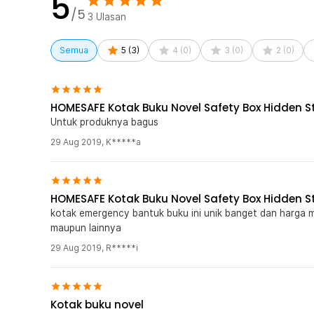
5
/5
1 x TaffGUARD Kotak Buku Novel Security Box Pass
3
Ulasan
1 x Panduan Penggunaan
Semua
5
(
3
)
4
(
0
)
3
(
0
)
2
(
0
)
HOMESAFE Kotak Buku Novel Safety Box Hidden S
Untuk produknya bagus
29 Aug 2019
,
K*****a
HOMESAFE Kotak Buku Novel Safety Box Hidden S
kotak emergency bantuk buku ini unik banget dan harga 
maupun lainnya
29 Aug 2019
,
R*****i
Kotak buku novel