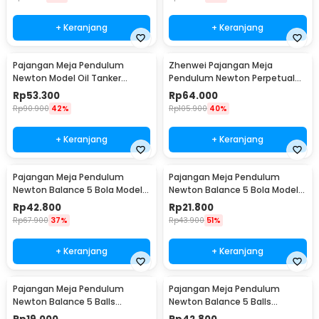
+ Keranjang
+ Keranjang
Pajangan Meja Pendulum
Zhenwei Pajangan Meja
Newton Model Oil Tanker
Pendulum Newton Perpetual
Perpetual Debate - B101
Model Ferris Wheel - ZPW
Rp
53.300
Rp
64.000
Rp
90.900
42%
Rp
105.900
40%
+ Keranjang
+ Keranjang
Pajangan Meja Pendulum
Pajangan Meja Pendulum
Newton Balance 5 Bola Model
Newton Balance 5 Bola Model
Arched M - ZY02
Arched S - ZY02
Rp
42.800
Rp
21.800
Rp
67.900
37%
Rp
43.900
51%
+ Keranjang
+ Keranjang
Pajangan Meja Pendulum
Pajangan Meja Pendulum
Newton Balance 5 Balls
Newton Balance 5 Balls
Stainless Steel Model T S -
Stainless Steel Model T L -