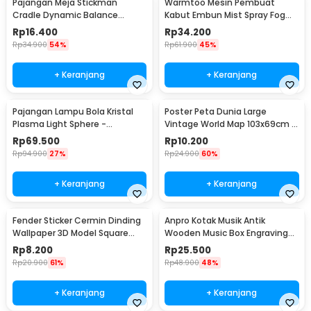
Pajangan Meja Stickman
Warmtoo Mesin Pembuat
Cradle Dynamic Balance
Kabut Embun Mist Spray Fog
Instrument Ball Pendulum
Maker 12 LED 24V - WT01
Rp
16.400
Rp
34.200
Rp
34.900
54%
Rp
61.900
45%
+ Keranjang
+ Keranjang
Pajangan Lampu Bola Kristal
Poster Peta Dunia Large
Plasma Light Sphere -
Vintage World Map 103x69cm -
ZC211700
N401
Rp
69.500
Rp
10.200
Rp
94.900
27%
Rp
24.900
60%
+ Keranjang
+ Keranjang
Fender Sticker Cermin Dinding
Anpro Kotak Musik Antik
Wallpaper 3D Model Square
Wooden Music Box Engraving
Mirror 9 PCS - Q353
Harry Potter - ADQ0194
Rp
8.200
Rp
25.500
Rp
20.900
61%
Rp
48.900
48%
+ Keranjang
+ Keranjang