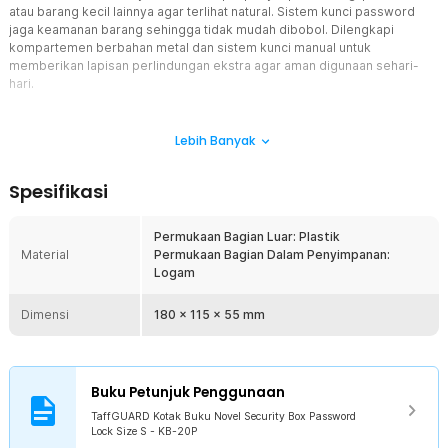
atau barang kecil lainnya agar terlihat natural. Sistem kunci password
jaga keamanan barang sehingga tidak mudah dibobol. Dilengkapi
kompartemen berbahan metal dan sistem kunci manual untuk
memberikan lapisan perlindungan ekstra agar aman digunaan sehari-
hari.
Fitur
Lebih Banyak
Simpan Barang Lebih Aman
Menawarkan desain buku, membuat penyamaran brankas
Spesifikasi
TaffGUARD agar tidak mudah ditemukan. Detail pada cover
memastikan brankas buku terlihat natural dan mengurangi perhatian
keamanan barang tetap terjaga.
Permukaan Bagian Luar: Plastik
Material
Permukaan Bagian Dalam Penyimpanan:
Password untuk Keamanan Ekstra
Logam
Barang berharga lebih aman berkat kunci password 3 digit
sehingga tidak mudah dibobol. 1000 Kombinasi angka beri lapisan
Dimensi
keamanan ekstra yang praktis tanpa repot menyimpan dan mencari
180 x 115 x 55 mm
kunci fisik.
Lapisan Metal Tangguh
Bagian dalam brankas buku menggunakan kompartemen berbahan
Buku Petunjuk Penggunaan
metal yang kokoh untuk menyimpan uang tunai, kartu, logam mulia,
hingga perhiasan. Kemanannya sama dengan brankas dengan
TaffGUARD Kotak Buku Novel Security Box Password
Lock Size S - KB-20P
model normal.