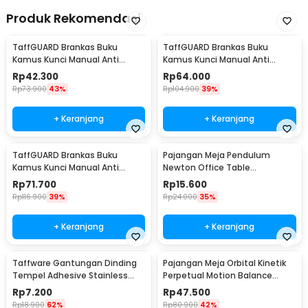
Produk Rekomendasi
TaffGUARD Brankas Buku
TaffGUARD Brankas Buku
Kamus Kunci Manual Anti
Kamus Kunci Manual Anti
Maling Hidden Safe Box Kecil -
Maling Hidden Safe Box Sedang
Rp
42.300
Rp
64.000
KB-10L
- KB-10L
Rp
73.900
43%
Rp
104.900
39%
+ Keranjang
+ Keranjang
TaffGUARD Brankas Buku
Pajangan Meja Pendulum
Kamus Kunci Manual Anti
Newton Office Table
Maling Hidden Safe Box Besar -
Decoration 5 Ball S - H50S
Rp
71.700
Rp
15.600
KB-10L
Rp
116.900
39%
Rp
24.000
35%
+ Keranjang
+ Keranjang
Taffware Gantungan Dinding
Pajangan Meja Orbital Kinetik
Tempel Adhesive Stainless
Perpetual Motion Balance
Steel 6 PCS - ST40
Physics - NR31TX
Rp
7.200
Rp
47.500
Rp
18.900
62%
Rp
80.900
42%