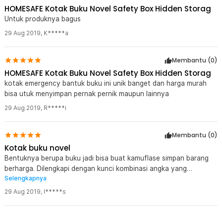
HOMESAFE Kotak Buku Novel Safety Box Hidden Storag
Untuk produknya bagus
29 Aug 2019
,
K*****a
Membantu (
0
)
HOMESAFE Kotak Buku Novel Safety Box Hidden Storag
kotak emergency bantuk buku ini unik banget dan harga murah
bisa utuk menyimpan pernak pernik maupun lainnya
29 Aug 2019
,
R*****i
Membantu (
0
)
Kotak buku novel
Bentuknya berupa buku jadi bisa buat kamuflase simpan barang
berharga. Dilengkapi dengan kunci kombinasi angka yang
Selengkapnya
membuat lebih aman.
29 Aug 2019
,
I*****s