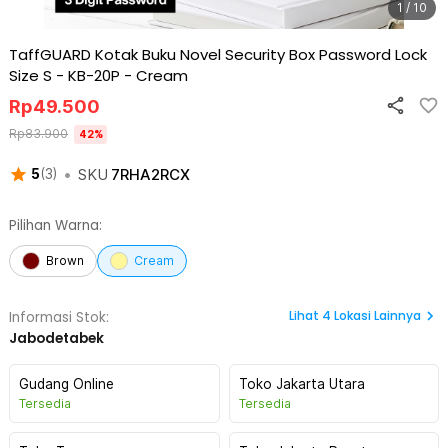
1 / 10
TaffGUARD Kotak Buku Novel Security Box Password Lock
Size S - KB-20P
-
Cream
Rp
49.500
Rp
83.900
42
%
•
SKU
7RHA2RCX
5
(
3
)
Pilihan Warna:
Brown
Cream
Lihat
4
Lokasi Lainnya
Informasi Stok:
Jabodetabek
Gudang Online
Toko Jakarta Utara
Tersedia
Tersedia