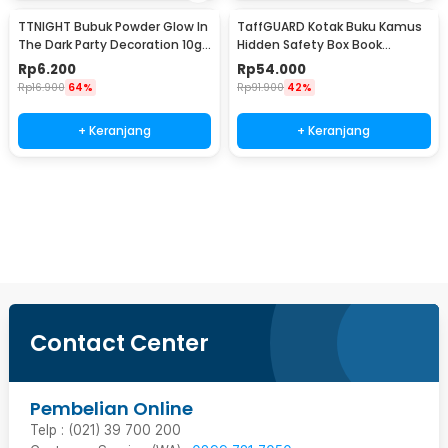
TTNIGHT Bubuk Powder Glow In
TaffGUARD Kotak Buku Kamus
The Dark Party Decoration 10g
Hidden Safety Box Book
- T01
Password Lock Size S - KB-10P
Rp
6.200
Rp
54.000
Rp
16.900
64%
Rp
91.900
42%
+ Keranjang
+ Keranjang
Beli Sekarang
Contact Center
Pembelian Online
Telp : (021) 39 700 200