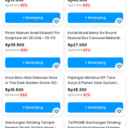
Rp
19.000
Rp
42.800
LX013
LX013
Rp
38.900
52%
Rp
73.900
43%
+ Keranjang
+ Keranjang
Pinart Mainan Anak Edukatif Pin
Kotak Musik Merry Go Round
Sculpture Art 3D Unik - FD-P3
Musical Box Carousel Mekanikal
- HD-Y02
Rp
39.900
Rp
27.000
Rp
69.900
43%
Rp
50.900
47%
+ Keranjang
+ Keranjang
Imos Batu Hias Dekorasi Glow
Pajangan Miniatur DIY Tata
in The Dark Garden Stone 100
Surya 9 Planet Solar System
PCS - HC0043
Planetary - 2135
Rp
16.600
Rp
28.300
Rp
34.900
53%
Rp
52.900
47%
+ Keranjang
+ Keranjang
Gantungan Dinding Tempel
TaffHOME Gantungan Dinding
Perekat Model Antlers Head -
Kapstok Hook Hanger Stainless