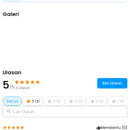
Pilih Sesuai Gaya Ruangan
Hadir dengan banyak pilihan desain cover, Anda dapat
Galeri
menyesuaikan desain brankas cover dengan gaya ruangan. Pilihan
cover yang cantik dan realistis memastikan barang tetap aman
meski diletakkan di ruangan terbuka.
Kelengkapan Produk
Rincian yang Anda dapatkan untuk pembelian produk ini:
1 x TaffGUARD Kotak Buku Novel Security Box Password Lock
Size S - KB-20P
1 x Panduan Penggunaan
Ulasan
5
Beri Ulasan
/5
3
Ulasan
Semua
5
(
3
)
4
(
0
)
3
(
0
)
2
(
0
)
1
(
0
)
Cari Ulasan
Membantu (
0
)