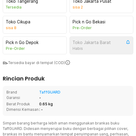
Toko Tangerang
Toko Jakarta Pusat
Tersedia
sisa
2
Toko Cikupa
Pick n Go Bekasi
sisa
8
Pre-Order
Pick n Go Depok
Toko Jakarta Barat
Pre-Order
Habis
Tersedia bayar di tempat (COD)
Rincian Produk
Brand
TaffGUARD
Garansi
-
Berat Produk
0.65 kg
Dimensi Kemasan
: -
Simpan barang berharga lebih aman menggunakan brankas buku
TaffGUARD. Didesain menyerupai buku dengan berbagai pilihan cover,
brankas ini bantu menyamarkan tempat penyimpanan uang, perhiasan,