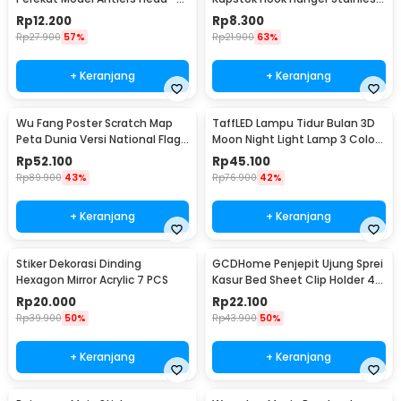
MU03
Steel 201 - MT11
Rp
12.200
Rp
8.300
Rp
27.900
57%
Rp
21.900
63%
+ Keranjang
+ Keranjang
Wu Fang Poster Scratch Map
TaffLED Lampu Tidur Bulan 3D
Peta Dunia Versi National Flag
Moon Night Light Lamp 3 Color
- ZJP-M018
8cm 1W 5V - LD002701
Rp
52.100
Rp
45.100
Rp
89.900
43%
Rp
76.900
42%
+ Keranjang
+ Keranjang
Stiker Dekorasi Dinding
GCDHome Penjepit Ujung Sprei
Hexagon Mirror Acrylic 7 PCS
Kasur Bed Sheet Clip Holder 4
PCS - FS-1809
Rp
20.000
Rp
22.100
Rp
39.900
50%
Rp
43.900
50%
+ Keranjang
+ Keranjang