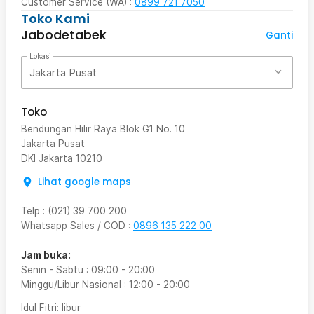
Customer Service (WA) :
0899 721 7050
Toko Kami
Jabodetabek
Ganti
Lokasi
Jakarta Pusat
Toko
Bendungan Hilir Raya Blok G1 No. 10
Jakarta Pusat
DKI Jakarta
10210
Lihat google maps
Telp
:
(021) 39 700 200
Whatsapp Sales / COD
:
0896 135 222 00
Jam buka:
Senin - Sabtu
:
09:00
-
20:00
Minggu/Libur Nasional
:
12:00
-
20:00
Idul Fitri
: libur