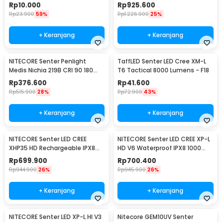
TAC2L
Flashlight - New P30
Rp
10.000
Rp
925.600
Rp
23.900
59%
Rp
1.226.900
25%
+ Keranjang
+ Keranjang
NITECORE Senter Penlight
TaffLED Senter LED Cree XM-L
Medis Nichia 219B CRI 90 180
T6 Tactical 8000 Lumens - F18
Lumens IPX8 - MT06MD
Rp
376.600
Rp
41.600
Rp
515.900
28%
Rp
72.900
43%
+ Keranjang
+ Keranjang
NITECORE Senter LED CREE
NITECORE Senter LED CREE XP-L
XHP35 HD Rechargeable IPX8
HD V6 Waterproof IPX8 1000
1800 Lumens - MH23
Lumens - MT21C
Rp
699.900
Rp
700.400
Rp
944.900
26%
Rp
945.900
26%
+ Keranjang
+ Keranjang
NITECORE Senter LED XP-L HI V3
Nitecore GEM10UV Senter