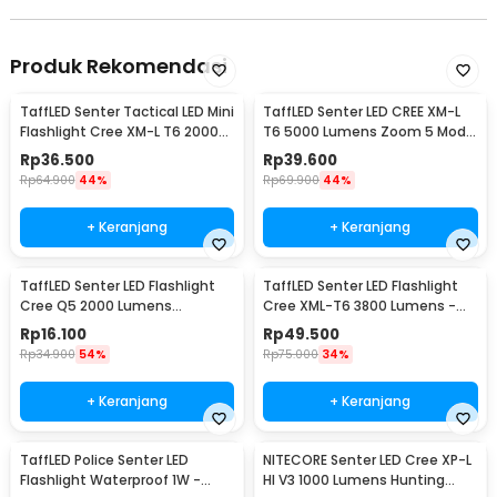
Produk Rekomendasi
TaffLED Senter Tactical LED Mini
TaffLED Senter LED CREE XM-L
Flashlight Cree XM-L T6 2000
T6 5000 Lumens Zoom 5 Mode
Lumens - E17
Baterai 26650 - E97
Rp
36.500
Rp
39.600
Rp
64.900
44%
Rp
69.900
44%
+ Keranjang
+ Keranjang
TaffLED Senter LED Flashlight
TaffLED Senter LED Flashlight
Cree Q5 2000 Lumens
Cree XML-T6 3800 Lumens -
Aluminium Steel - LFU01
E27
Rp
16.100
Rp
49.500
Rp
34.900
54%
Rp
75.000
34%
+ Keranjang
+ Keranjang
TaffLED Police Senter LED
NITECORE Senter LED Cree XP-L
Flashlight Waterproof 1W -
HI V3 1000 Lumens Hunting