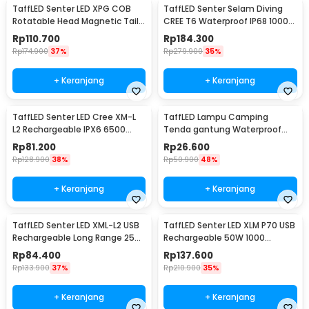
TaffLED Senter LED XPG COB
TaffLED Senter Selam Diving
Rotatable Head Magnetic Tail
CREE T6 Waterproof IP68 10000
10000 Lumens - 3189A
Lumens - TG-S151
Rp
110.700
Rp
184.300
Rp
174.900
37%
Rp
279.900
35%
+ Keranjang
+ Keranjang
TaffLED Senter LED Cree XM-L
TaffLED Lampu Camping
L2 Rechargeable IPX6 6500
Tenda gantung Waterproof
Lumens - 701
Emergency 120 Lumens - G198
Rp
81.200
Rp
26.600
Rp
128.900
38%
Rp
50.900
48%
+ Keranjang
+ Keranjang
TaffLED Senter LED XML-L2 USB
TaffLED Senter LED XLM P70 USB
Rechargeable Long Range 25W
Rechargeable 50W 1000
1000 Lumens Without Battery
Lumens with 26650 Battery -
Rp
84.400
Rp
137.600
- XML-L2
XLM-P70
Rp
133.900
37%
Rp
210.900
35%
+ Keranjang
+ Keranjang