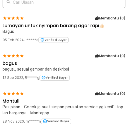
Cari Ulasan
Membantu (
0
)
Lumayan untuk nyimpan barang agar rapi👍🏻
Bagus
05 Feb 2024
,
I*****a
Verified Buyer
Membantu (
0
)
bagus
bagus,, sesuai gambar dan deskripsi
12 Sep 2022
,
R*****g
Verified Buyer
Membantu (
0
)
Mantulll
Pas pisan... Cocok jg buat simpan peralatan service yg kecil"...top
lah harganya... Mantappp
28 Nov 2020
,
m*****n
Verified Buyer