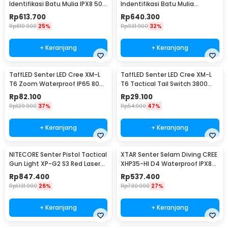
Identifikasi Batu Mulia IPX8 500
Indentifikasi Batu Mulia
Lumens - GEM8
Gemstone Ultraviolet
Rp
613.700
Rp
640.300
Rp
810.900
25%
Rp
931.900
32%
+ Keranjang
+ Keranjang
TaffLED Senter LED Cree XM-L
TaffLED Senter LED Cree XM-L
T6 Zoom Waterproof IP65 8000
T6 Tactical Tail Switch 3800
Lumens - E17 COB
Lumens
Rp
82.100
Rp
29.100
Rp
129.900
37%
Rp
54.900
47%
+ Keranjang
+ Keranjang
NITECORE Senter Pistol Tactical
XTAR Senter Selam Diving CREE
Gun Light XP-G2 S3 Red Laser
XHP35-HI D4 Waterproof IPX8
300Lumens - NPL10
1600 Lumens - D26 1600S
Rp
847.400
Rp
537.400
Rp
1.131.900
26%
Rp
730.000
27%
+ Keranjang
+ Keranjang