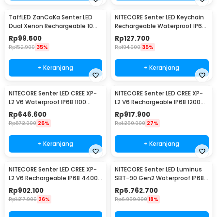
TaffLED ZanCaKa Senter LED
NITECORE Senter LED Keychain
Dual Xenon Rechargeable 10W
Rechargeable Waterproof IP65
13500 Lumens - Q3
55 Lumens - Tube V2.0
Rp
99.500
Rp
127.700
Rp
152.900
35%
Rp
194.900
35%
+ Keranjang
+ Keranjang
NITECORE Senter LED CREE XP-
NITECORE Senter LED CREE XP-
L2 V6 Waterproof IP68 1100
L2 V6 Rechargeable IP68 1200
Lumens - P10 V2
Lumens - MH12 V2
Rp
646.600
Rp
917.900
Rp
872.900
26%
Rp
1.250.900
27%
+ Keranjang
+ Keranjang
NITECORE Senter LED CREE XP-
NITECORE Senter LED Luminus
L2 V6 Rechargeable IP68 4400
SBT-90 Gen2 Waterproof IP68
Lumens - E4K
5200 Lumens - TM39
Rp
902.100
Rp
5.762.700
Rp
1.217.900
26%
Rp
6.959.000
18%