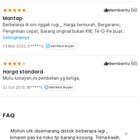
Membantu (
0
)
Mantap
Berbelanja di sini nggak rugi,,, Harga termurah, Bergaransi,
Pengiriman cepat, Barang original bukan KW, Te-O-Pe buat
Selengkapnya
jakarta notebook...!!! selanjutnya biar bintang yang menilai
13 Mar 2020
,
S*****o
Verified Buyer
Membantu (
0
)
Harga standard
Mutu lumayan,ini pembelian yg ketiga,
22 Oct 2019
,
W*****i
Verified Buyer
FAQ
Mohon utk disemarang distok beberapa lagi ,
kmaren pas ke toko tp barang kosong. Trima kasih.