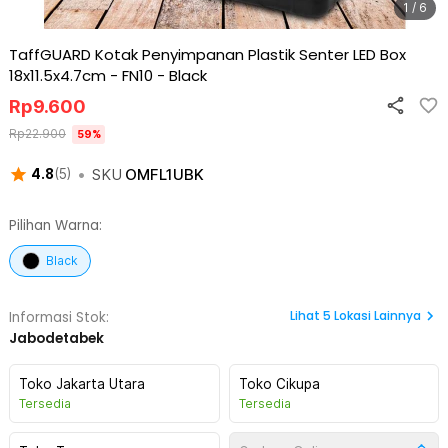
1 / 6
TaffGUARD Kotak Penyimpanan Plastik Senter LED Box
18x11.5x4.7cm - FN10
-
Black
Rp
9.600
Rp
22.900
59
%
•
SKU
OMFL1UBK
4.8
(
5
)
Pilihan Warna:
Black
Lihat
5
Lokasi Lainnya
Informasi Stok:
Jabodetabek
Toko Jakarta Utara
Toko Cikupa
Tersedia
Tersedia