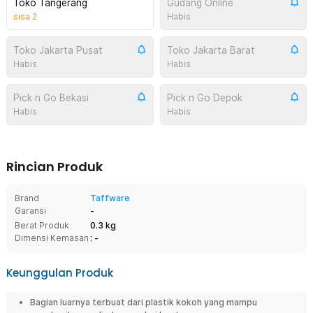
Toko Tangerang
Gudang Online
sisa
2
Habis
Toko Jakarta Pusat
Toko Jakarta Barat
Habis
Habis
Pick n Go Bekasi
Pick n Go Depok
Habis
Habis
Rincian Produk
Brand
Taffware
Garansi
-
Berat Produk
0.3 kg
Dimensi Kemasan
: -
Keunggulan Produk
Bagian luarnya terbuat dari plastik kokoh yang mampu