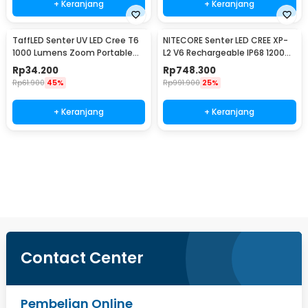
+ Keranjang
+ Keranjang
TaffLED Senter UV LED Cree T6
NITECORE Senter LED CREE XP-
1000 Lumens Zoom Portable
L2 V6 Rechargeable IP68 1200
395nm - T118
Lumens - MH10 V2
Rp
34.200
Rp
748.300
Rp
61.900
45%
Rp
991.900
25%
+ Keranjang
+ Keranjang
Beli Sekarang
Contact Center
Pembelian Online