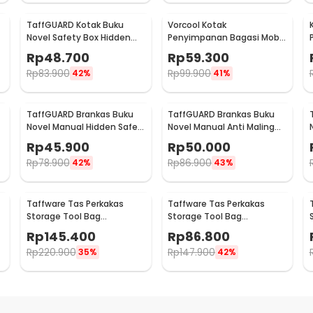
TaffGUARD Kotak Buku
Vorcool Kotak
Novel Safety Box Hidden
Penyimpanan Bagasi Mobil
Storage Password Lock -
Portable Car Storage Box
Rp
48.700
Rp
59.300
KB-30P
25 L - VL25
Rp
83.900
Rp
99.900
42%
41%
TaffGUARD Brankas Buku
TaffGUARD Brankas Buku
Novel Manual Hidden Safe
Novel Manual Anti Maling
Box Size S - KB-20L
Hidden Safe Box Size S -
Rp
45.900
Rp
50.000
KB-20L
Rp
78.900
Rp
86.900
42%
43%
Taffware Tas Perkakas
Taffware Tas Perkakas
Storage Tool Bag
Storage Tool Bag
t
Waterproof Wear Resistant
Waterproof Wear Resistant
Rp
145.400
Rp
86.800
21 Inch - A02584
18 Inch - A03403
Rp
220.900
Rp
147.900
35%
42%