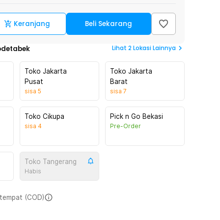
Keranjang
Beli Sekarang
Lihat
2
Lokasi Lainnya
odetabek
Toko Jakarta
Toko Jakarta
Pusat
Barat
sisa
5
sisa
7
Toko Cikupa
Pick n Go Bekasi
sisa
4
Pre-Order
Toko Tangerang
Habis
i tempat (COD)