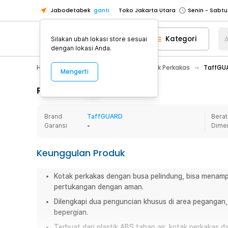
Jabodetabek
ganti
Toko Jakarta Utara
Toko Tangerang
Kategori
A
Silakan ubah lokasi store sesuai
Toko Cikupa
dengan lokasi Anda.
Pick n Go Jakarta Barat
Senin - J
Home Appliance
Perkakas
Kotak Perkakas
TaffGUA
Mengerti
Pick n Go Bekasi
Senin - Jumat (08
Pick n Go Depok
Senin - Jumat (08
Rincian Produk
Toko Jakarta Pusat
Senin - Sabtu
Brand
TaffGUARD
Berat
Toko Jakarta Barat
Senin - Sabtu
Garansi
-
Dime
Toko Jakarta Utara
Toko Tangerang
Keunggulan Produk
Toko Cikupa
Kotak perkakas dengan busa pelindung, bisa menamp
Pick n Go Jakarta Barat
Senin - J
pertukangan dengan aman.
Pick n Go Bekasi
Senin - Jumat (08
Dilengkapi dua penguncian khusus di area pegangan
Pick n Go Depok
Senin - Jumat (08
bepergian.
Terbuat dari plastik ABS tahan air, kotak perkakas