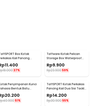
TaffSPORT Box Kotak
Taffware Kotak Pelican
Perkakas Kail Pancing
Storage Box Waterproof
Waterproof Case - Q041
Dustproof Hard Case ABS S
Rp
11.400
Rp
9.900
- G10/J020
Rp
18.000
Rp
23.900
37%
59%
Kotak Penyimpanan Kunci
TaffSPORT Kotak Perkakas
Rahasia Bentuk Batu
Pancing Kail Dua Sisi Tackle
Hidden Key Box - B0521
Box 14 Grid - LX01
Rp
20.200
Rp
14.200
Rp
40.900
Rp
30.900
51%
55%