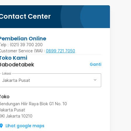
Contact Center
Pembelian Online
Telp : (021) 39 700 200
Customer Service (WA) :
0899 721 7050
Toko Kami
Jabodetabek
Ganti
Lokasi
Jakarta Pusat
Toko
Bendungan Hilir Raya Blok G1 No. 10
Jakarta Pusat
DKI Jakarta
10210
Lihat google maps