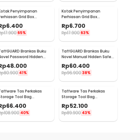
Kotak Penyimpanan
Kotak Penyimpanan
Perhiasan Grid Box
Perhiasan Grid Box
Multifunction Organizer 24
Multifunction Organizer 13
Rp
6.400
Rp
6.700
Slot - J13/J24
Slot - J13/J24
Rp
17.900
Rp
17.900
65%
63%
TaffGUARD Brankas Buku
TaffGUARD Brankas Buku
Novel Password Hidden
Novel Manual Hidden Safe
Safe Box Size S - KB-20P
Box Anti Maling Size M - KB-
Rp
48.000
Rp
60.400
20L
Rp
80.900
Rp
96.900
41%
38%
Taffware Tas Perkakas
Taffware Tas Perkakas
Storage Tool Bag
Storage Tool Bag
Waterproof Wear Resistant
Waterproof Wear Resistant
Rp
66.400
Rp
52.100
16 Inch - A03403
13 Inch - A03403
Rp
108.900
Rp
89.900
40%
43%