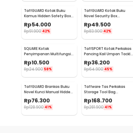
TaffGUARD Kotak Buku
TaffGUARD Kotak Buku
Kamus Hidden Safety Box
Novel Security Box
Book Password Lock Size S -
Password Lock Size S - KB-
Rp
54.000
Rp
49.500
KB-10P
20P
Rp
91.900
Rp
83.900
42%
42%
SQUARE Kotak
TaffSPORT Kotak Perkakas
Penyimpanan Multifungsi
Pancing Kail Umpan Tackle
Adjustable Grid Box 24 Slot
Box 14 Grid - LYH-1017
Rp
10.500
Rp
36.200
- J24D
Rp
24.900
Rp
64.900
58%
45%
TaffGUARD Brankas Buku
Taffware Tas Perkakas
Novel Kunci Manual Hidden
Storage Tool Bag
Safe Box Size L Love - KB-
Waterproof Wear Resistan
Rp
76.300
Rp
168.700
20L
23 Inch - A02584
Rp
128.900
Rp
281.900
41%
41%