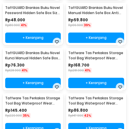
TaffGUARD Brankas Buku Novel
TaffGUARD Brankas Buku Novel
Password Hidden Safe Box Size
Manual Hidden Safe Box Anti
S - KB-20P
Maling Size M - KB-20L
Rp
48.000
Rp
59.800
Rp
80.900
41%
Rp
96.900
39%
+ Keranjang
+ Keranjang
TaffGUARD Brankas Buku Novel
Taffware Tas Perkakas Storage
Kunci Manual Hidden Safe Box
Tool Bag Waterproof Wear
Size L Love - KB-20L
Resistant 23 Inch - A02584
Rp
76.300
Rp
168.700
Rp
128.900
41%
Rp
281.900
41%
+ Keranjang
+ Keranjang
Taffware Tas Perkakas Storage
Taffware Tas Perkakas Storage
Tool Bag Waterproof Wear
Tool Bag Waterproof Wear
Resistant 21 Inch - A02584
Resistant 18 Inch - A03403
Rp
145.400
Rp
86.800
Rp
220.900
35%
Rp
147.900
42%
+ Keranjang
+ Keranjang