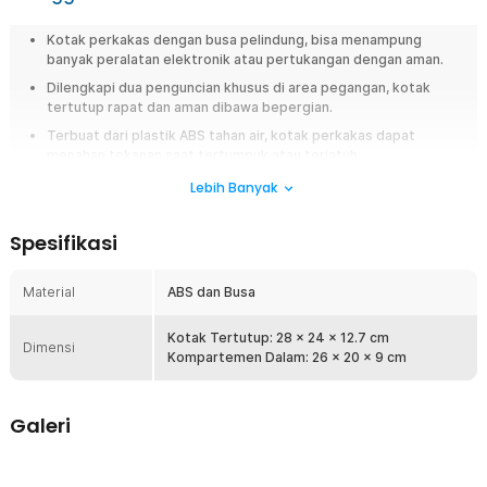
Kotak perkakas dengan busa pelindung, bisa menampung
banyak peralatan elektronik atau pertukangan dengan aman.
Dilengkapi dua penguncian khusus di area pegangan, kotak
tertutup rapat dan aman dibawa bepergian.
Terbuat dari plastik ABS tahan air, kotak perkakas dapat
menahan tekanan saat tertumpuk atau terjatuh.
Kotak perkakas TaffGUARD: luas, anti jebol, dan tahan air. Dilengkapi
Lebih Banyak
busa pelindung, pengunci ganda, serta lubang tekanan udara. Ideal untuk
instalasi, fotografi, dan pertukangan. Aman, kokoh, dan siap dibawa ke
Spesifikasi
mana saja.
Fitur
Material
ABS dan Busa
Bawa Alat dengan Lengkap
Kotak Tertutup: 28 x 24 x 12.7 cm
Pekerjaan instalasi elektronik, pertukangan, hingga fotografi
Dimensi
Kompartemen Dalam: 26 x 20 x 9 cm
membutuhkan banyak peralatan. Dengan kotak perkakas
TaffGUARD, Anda tidak akan meninggalkan satu alat pun karena
kotak ini memiliki ruang yang luas di dalamnya.
Galeri
Kompartemen Anti Jebol
Luasnya kotak perkakas ini membuatnya mampu menampung
mistar, obeng, multimeter, dan perlengkapan instalasi lainnya.