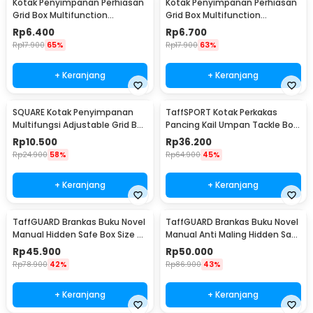
Kotak Penyimpanan Perhiasan
Kotak Penyimpanan Perhiasan
Grid Box Multifunction
Grid Box Multifunction
Organizer 24 Slot - J13/J24
Organizer 13 Slot - J13/J24
Rp
6.400
Rp
6.700
Rp
17.900
65%
Rp
17.900
63%
+ Keranjang
+ Keranjang
SQUARE Kotak Penyimpanan
TaffSPORT Kotak Perkakas
Multifungsi Adjustable Grid Box
Pancing Kail Umpan Tackle Box
24 Slot - J24D
14 Grid - LYH-1017
Rp
10.500
Rp
36.200
Rp
24.900
58%
Rp
64.900
45%
+ Keranjang
+ Keranjang
TaffGUARD Brankas Buku Novel
TaffGUARD Brankas Buku Novel
Manual Hidden Safe Box Size S
Manual Anti Maling Hidden Safe
- KB-20L
Box Size S - KB-20L
Rp
45.900
Rp
50.000
Rp
78.900
42%
Rp
86.900
43%
+ Keranjang
+ Keranjang