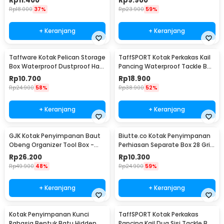
Rp
11.400
Rp
9.900
Rp
18.000
37%
Rp
23.900
59%
+ Keranjang
+ Keranjang
Taffware Kotak Pelican Storage
TaffSPORT Kotak Perkakas Kail
Box Waterproof Dustproof Hard
Pancing Waterproof Tackle Box
Case ABS L - G10/J020
12 Grid - MCC01
Rp
10.700
Rp
18.900
Rp
24.900
58%
Rp
38.900
52%
+ Keranjang
+ Keranjang
GJK Kotak Penyimpanan Baut
Biutte.co Kotak Penyimpanan
Obeng Organizer Tool Box -
Perhiasan Separate Box 28 Grid
Z20
- SN-14
Rp
26.200
Rp
10.300
Rp
49.900
48%
Rp
24.900
59%
+ Keranjang
+ Keranjang
Kotak Penyimpanan Kunci
TaffSPORT Kotak Perkakas
Rahasia Bentuk Batu Hidden
Pancing Kail Dua Sisi Tackle Box