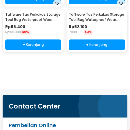
Taffware Tas Perkakas Storage
Taffware Tas Perkakas Storage
Tool Bag Waterproof Wear
Tool Bag Waterproof Wear
Resistant 16 Inch - A03403
Resistant 13 Inch - A03403
Rp
66.400
Rp
52.100
Rp
108.900
40%
Rp
89.900
43%
+ Keranjang
+ Keranjang
Beli Sekarang
Contact Center
Pembelian Online