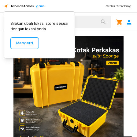
Jabodetabek
ganti
Order Tracking
Alat Kopi
Silakan ubah lokasi store sesuai
dengan lokasi Anda.
Mengerti