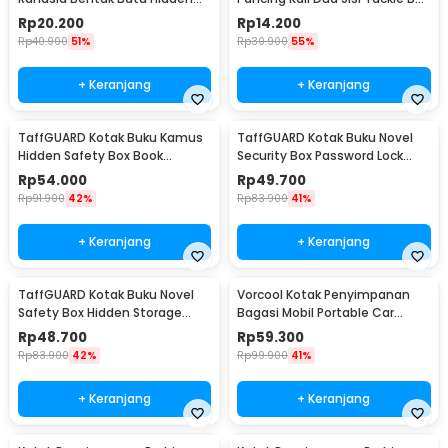
Key Box - B0521
14 Grid - LX01
Rp
20.200
Rp
14.200
Rp
40.900
51%
Rp
30.900
55%
+ Keranjang
+ Keranjang
TaffGUARD Kotak Buku Kamus
TaffGUARD Kotak Buku Novel
Hidden Safety Box Book
Security Box Password Lock
Password Lock Size S - KB-10P
Size S - KB-20P
Rp
54.000
Rp
49.700
Rp
91.900
42%
Rp
83.900
41%
+ Keranjang
+ Keranjang
TaffGUARD Kotak Buku Novel
Vorcool Kotak Penyimpanan
Safety Box Hidden Storage
Bagasi Mobil Portable Car
Password Lock - KB-30P
Storage Box 25 L - VL25
Rp
48.700
Rp
59.300
Rp
83.900
42%
Rp
99.900
41%
+ Keranjang
+ Keranjang