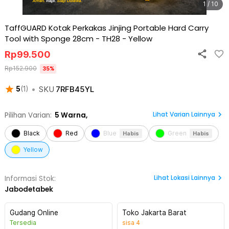
1 / 10
TaffGUARD Kotak Perkakas Jinjing Portable Hard Carry
Tool with Sponge 28cm - TH28
-
Yellow
Rp
99.500
Rp
152.900
35
%
•
SKU
7RFB45YL
5
(
1
)
Lihat Varian Lainnya
Pilihan Varian:
5
Warna,
Black
Red
Blue
Green
Habis
Habis
Yellow
Lihat
Lokasi Lainnya
Informasi Stok:
Jabodetabek
Gudang Online
Toko Jakarta Barat
Tersedia
sisa
4