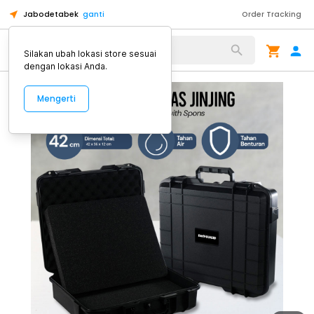
Jabodetabek
ganti
Order Tracking
Alat Kopi
Silakan ubah lokasi store sesuai
dengan lokasi Anda.
Mengerti