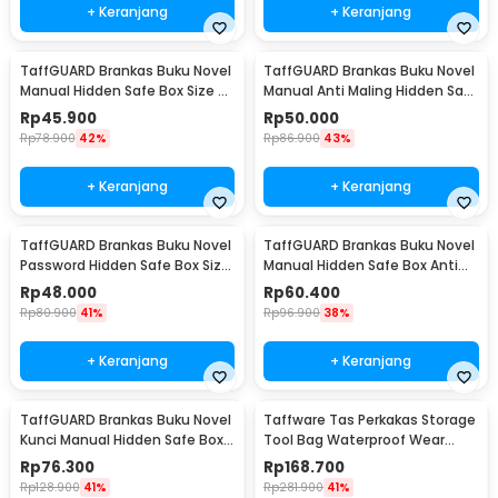
+ Keranjang
+ Keranjang
TaffGUARD Brankas Buku Novel
TaffGUARD Brankas Buku Novel
Manual Hidden Safe Box Size S
Manual Anti Maling Hidden Safe
- KB-20L
Box Size S - KB-20L
Rp
45.900
Rp
50.000
Rp
78.900
42%
Rp
86.900
43%
+ Keranjang
+ Keranjang
TaffGUARD Brankas Buku Novel
TaffGUARD Brankas Buku Novel
Password Hidden Safe Box Size
Manual Hidden Safe Box Anti
S - KB-20P
Maling Size M - KB-20L
Rp
48.000
Rp
60.400
Rp
80.900
41%
Rp
96.900
38%
+ Keranjang
+ Keranjang
TaffGUARD Brankas Buku Novel
Taffware Tas Perkakas Storage
Kunci Manual Hidden Safe Box
Tool Bag Waterproof Wear
Size L Love - KB-20L
Resistant 23 Inch - A02584
Rp
76.300
Rp
168.700
Rp
128.900
41%
Rp
281.900
41%