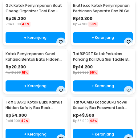
GJK Kotak Penyimpanan Baut
Biutte.co Kotak Penyimpanan
Obeng Organizer Tool Box -
Perhiasan Separate Box 28 Grid
Z20
- SN-14
Rp
26.200
Rp
10.300
Rp
49.900
48%
Rp
24.900
59%
+ Keranjang
+ Keranjang
Kotak Penyimpanan Kunci
TaffSPORT Kotak Perkakas
Rahasia Bentuk Batu Hidden
Pancing Kail Dua Sisi Tackle Box
Key Box - B0521
14 Grid - LX01
Rp
20.200
Rp
14.200
Rp
40.900
51%
Rp
30.900
55%
+ Keranjang
+ Keranjang
TaffGUARD Kotak Buku Kamus
TaffGUARD Kotak Buku Novel
Hidden Safety Box Book
Security Box Password Lock
Password Lock Size S - KB-10P
Size S - KB-20P
Rp
54.000
Rp
49.500
Rp
91.900
42%
Rp
83.900
42%
+ Keranjang
+ Keranjang