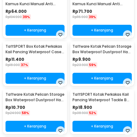
Kamus Kunci Manual Anti
Kamus Kunci Manual Anti
Maling Hidden Safe Box Sedang
Maling Hidden Safe Box Besar -
Rp
64.000
Rp
71.700
- KB-10L
KB-10L
Rp
104.900
39%
Rp
116.900
39%
+ Keranjang
+ Keranjang
TaffSPORT Box Kotak Perkakas
Taffware Kotak Pelican Storage
Kail Pancing Waterproof Case -
Box Waterproof Dustproof Hard
Q041
Case ABS S - G10/J020
Rp
11.400
Rp
9.900
Rp
18.000
37%
Rp
23.900
59%
+ Keranjang
+ Keranjang
Taffware Kotak Pelican Storage
TaffSPORT Kotak Perkakas Kail
Box Waterproof Dustproof Hard
Pancing Waterproof Tackle Box
Case ABS L - G10/J020
12 Grid - MCC01
Rp
10.700
Rp
18.900
Rp
24.900
58%
Rp
38.900
52%
+ Keranjang
+ Keranjang