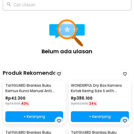
Rincian yang Anda dapatkan untuk pembelian produk ini:
Cari Ulasan
1 x TaffGUARD Kotak Perkakas Jinjing Storage Tool Box Bag with
Sponge - TH03
Belum ada ulasan
Produk Rekomendasi
TaffGUARD Brankas Buku
WONDERFUL Dry Box Kamera
Kamus Kunci Manual Anti
Kotak Kering Size S with
Maling Hidden Safe Box Kecil -
Dehumidifier - DB-2820
Rp
42.300
Rp
386.100
KB-10L
Rp
73.900
43%
Rp
502.900
24%
+ Keranjang
+ Keranjang
TaffGUARD Brankas Buku
TaffGUARD Brankas Buku