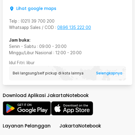
Lihat google maps
Telp
:
(021) 39 700 200
Whatsapp Sales / COD
:
0896 135 222 00
Jam buka:
Senin - Sabtu
:
09:00
-
20:00
Minggu/Libur Nasional
:
12:00
-
20:00
Idul Fitri
: libur
Selengkapnya
Beli langsung/self pickup di kota lainnya
Download Aplikasi JakartaNotebook
Layanan Pelanggan
JakartaNotebook