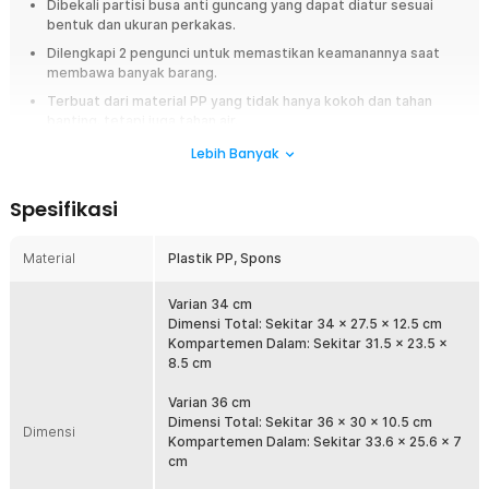
Dibekali partisi busa anti guncang yang dapat diatur sesuai
bentuk dan ukuran perkakas.
Dilengkapi 2 pengunci untuk memastikan keamanannya saat
membawa banyak barang.
Terbuat dari material PP yang tidak hanya kokoh dan tahan
banting, tetapi juga tahan air.
Lebih Banyak
Overview
Barang-barang penting seperti perkakas atau perlengkapan fotografi
Spesifikasi
tidak boleh dibawa sembarangan. Untuk menjaganya tetap aman saat
dibawa, Anda dapat menggunakan kotak perkakas dari TaffGUARD.
Kotaknya sendiri terbuat dari material plastik PP sehingga tahan
Material
Plastik PP, Spons
terhadap benturan. Lengkap dengan perlindungan tambahan berupa
spons pada bagian dalam agar perkakas atau perlengkapan
Varian 34 cm
fotografi tetap aman meski tas terguncang.
Dimensi Total: Sekitar 34 x 27.5 x 12.5 cm
Kompartemen Dalam: Sekitar 31.5 x 23.5 x
Fitur
8.5 cm
Bawa Alat dengan Lengkap
Varian 36 cm
Pekerjaan instalasi elektronik, pertukangan, hingga fotografi
Dimensi Total: Sekitar 36 x 30 x 10.5 cm
Dimensi
membutuhkan banyak peralatan. Dengan kotak perkakas
Kompartemen Dalam: Sekitar 33.6 x 25.6 x 7
TaffGUARD, Anda tak akan meninggalkan satu alat pun karena kotak
cm
memiliki ruang penyimpanan yang luas di dalamnya. Luasnya