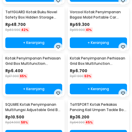
TaffGUARD Kotak Buku Novel
Vorcool Kotak Penyimpanan
Safety Box Hidden Storage
Bagasi Mobil Portable Car
Password Lock - KB-30P
Storage Box 25 L - VL25
Rp
48.700
Rp
59.300
Rp
83.900
42%
Rp
99.900
41%
+ Keranjang
+ Keranjang
Kotak Penyimpanan Perhiasan
Kotak Penyimpanan Perhiasan
Grid Box Multifunction
Grid Box Multifunction
Organizer 24 Slot - J13/J24
Organizer 13 Slot - J13/J24
Rp
6.400
Rp
6.700
Rp
17.900
65%
Rp
17.900
63%
+ Keranjang
+ Keranjang
SQUARE Kotak Penyimpanan
TaffSPORT Kotak Perkakas
Multifungsi Adjustable Grid Box
Pancing Kail Umpan Tackle Box
24 Slot - J24D
14 Grid - LYH-1017
Rp
10.500
Rp
36.200
Rp
24.900
58%
Rp
64.900
45%