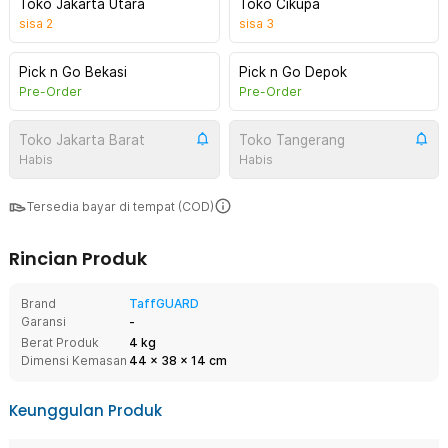
Toko Jakarta Utara
Toko Cikupa
sisa
2
sisa
3
Pick n Go Bekasi
Pick n Go Depok
Pre-Order
Pre-Order
Toko Jakarta Barat
Toko Tangerang
Habis
Habis
Tersedia bayar di tempat (COD)
Rincian Produk
Brand
TaffGUARD
Garansi
-
Berat Produk
4 kg
Dimensi Kemasan
44
x
38
x
14
cm
Keunggulan Produk