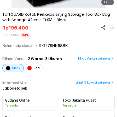
1 / 10
TaffGUARD Kotak Perkakas Jinjing Storage Tool Box Bag
with Sponge 42cm - TH03
-
Black
Rp
196.400
Rp
295.900
34
%
Belum ada ulasan
•
SKU
7RHK9SBK
Lihat Varian Lainnya
Pilihan Varian:
2
Warna,
3 Ukuran
Black
Red
Lihat
5
Lokasi Lainnya
Informasi Stok:
Jabodetabek
Gudang Online
Toko Jakarta Pusat
Tersedia
Tersedia