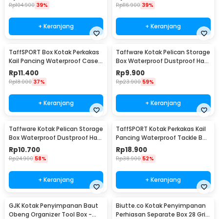
- KB-10L
KB-10L
Rp
104.900
39%
Rp
116.900
39%
+ Keranjang
+ Keranjang
TaffSPORT Box Kotak Perkakas
Taffware Kotak Pelican Storage
Kail Pancing Waterproof Case -
Box Waterproof Dustproof Hard
Q041
Case ABS S - G10/J020
Rp
11.400
Rp
9.900
Rp
18.000
37%
Rp
23.900
59%
+ Keranjang
+ Keranjang
Taffware Kotak Pelican Storage
TaffSPORT Kotak Perkakas Kail
Box Waterproof Dustproof Hard
Pancing Waterproof Tackle Box
Case ABS L - G10/J020
12 Grid - MCC01
Rp
10.700
Rp
18.900
Rp
24.900
58%
Rp
38.900
52%
+ Keranjang
+ Keranjang
GJK Kotak Penyimpanan Baut
Biutte.co Kotak Penyimpanan
Obeng Organizer Tool Box -
Perhiasan Separate Box 28 Grid