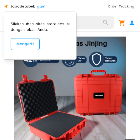
Jabodetabek
ganti
Order Tracking
Alat Kopi
Silakan ubah lokasi store sesuai
dengan lokasi Anda.
Mengerti