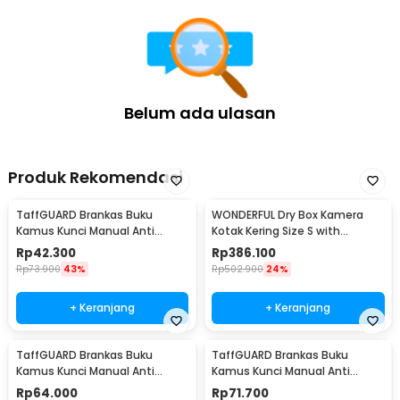
Rincian yang Anda dapatkan untuk pembelian produk ini:
1 x TaffGUARD Kotak Perkakas Jinjing Storage Tool Box Bag with
Sponge - TH03
Belum ada ulasan
Produk Rekomendasi
TaffGUARD Brankas Buku
WONDERFUL Dry Box Kamera
Kamus Kunci Manual Anti
Kotak Kering Size S with
Maling Hidden Safe Box Kecil -
Dehumidifier - DB-2820
Rp
42.300
Rp
386.100
KB-10L
Rp
73.900
43%
Rp
502.900
24%
+ Keranjang
+ Keranjang
TaffGUARD Brankas Buku
TaffGUARD Brankas Buku
Kamus Kunci Manual Anti
Kamus Kunci Manual Anti
Maling Hidden Safe Box Sedang
Maling Hidden Safe Box Besar -
Rp
64.000
Rp
71.700