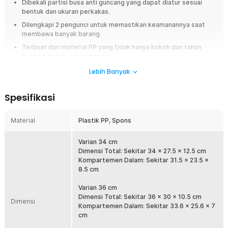
Dibekali partisi busa anti guncang yang dapat diatur sesuai
bentuk dan ukuran perkakas.
Dilengkapi 2 pengunci untuk memastikan keamanannya saat
membawa banyak barang.
Terbuat dari material PP yang tidak hanya kokoh dan tahan
banting, tetapi juga tahan air.
Lebih Banyak
Overview
Barang-barang penting seperti perkakas atau perlengkapan fotografi
Spesifikasi
tidak boleh dibawa sembarangan. Untuk menjaganya tetap aman saat
dibawa, Anda dapat menggunakan kotak perkakas dari TaffGUARD.
Kotaknya sendiri terbuat dari material plastik PP sehingga tahan
Material
Plastik PP, Spons
terhadap benturan. Lengkap dengan perlindungan tambahan berupa
spons pada bagian dalam agar perkakas atau perlengkapan
Varian 34 cm
fotografi tetap aman meski tas terguncang.
Dimensi Total: Sekitar 34 x 27.5 x 12.5 cm
Kompartemen Dalam: Sekitar 31.5 x 23.5 x
Fitur
8.5 cm
Bawa Alat dengan Lengkap
Varian 36 cm
Pekerjaan instalasi elektronik, pertukangan, hingga fotografi
Dimensi Total: Sekitar 36 x 30 x 10.5 cm
Dimensi
membutuhkan banyak peralatan. Dengan kotak perkakas
Kompartemen Dalam: Sekitar 33.6 x 25.6 x 7
TaffGUARD, Anda tak akan meninggalkan satu alat pun karena kotak
cm
memiliki ruang penyimpanan yang luas di dalamnya. Luasnya