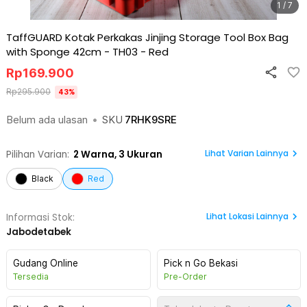
1 / 7
TaffGUARD Kotak Perkakas Jinjing Storage Tool Box Bag
with Sponge 42cm - TH03
-
Red
Rp
169.900
Rp
295.900
43
%
Belum ada ulasan
•
SKU
7RHK9SRE
Lihat Varian Lainnya
Pilihan Varian:
2
Warna,
3 Ukuran
Black
Red
Lihat
Lokasi Lainnya
Informasi Stok:
Jabodetabek
Gudang Online
Pick n Go Bekasi
Tersedia
Pre-Order