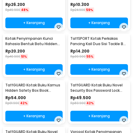
Z20
- SN-14
Rp
26.200
Rp
10.300
Rp
49.900
48%
Rp
24.900
59%
+ Keranjang
+ Keranjang
Kotak Penyimpanan Kunci
TaffSPORT Kotak Perkakas
Rahasia Bentuk Batu Hidden
Pancing Kail Dua Sisi Tackle Box
Key Box - B0521
14 Grid - LX01
Rp
20.200
Rp
14.200
Rp
40.900
51%
Rp
30.900
55%
+ Keranjang
+ Keranjang
TaffGUARD Kotak Buku Kamus
TaffGUARD Kotak Buku Novel
Hidden Safety Box Book
Security Box Password Lock
Password Lock Size S - KB-10P
Size S - KB-20P
Rp
54.000
Rp
49.500
Rp
91.900
42%
Rp
83.900
42%
+ Keranjang
+ Keranjang
TaffGUARD Kotak Buku Novel
Vorcool Kotak Penyimpanan