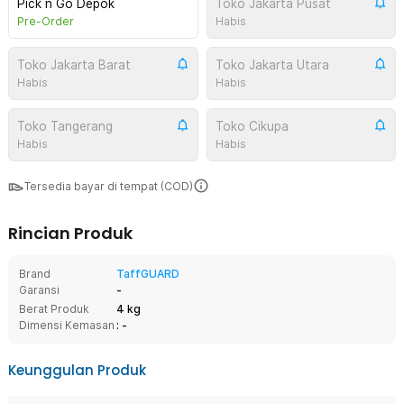
Pick n Go Depok
Toko Jakarta Pusat
Pre-Order
Habis
Toko Jakarta Barat
Toko Jakarta Utara
Habis
Habis
Toko Tangerang
Toko Cikupa
Habis
Habis
Tersedia bayar di tempat (COD)
Rincian Produk
Brand
TaffGUARD
Garansi
-
Berat Produk
4 kg
Dimensi Kemasan
: -
Keunggulan Produk