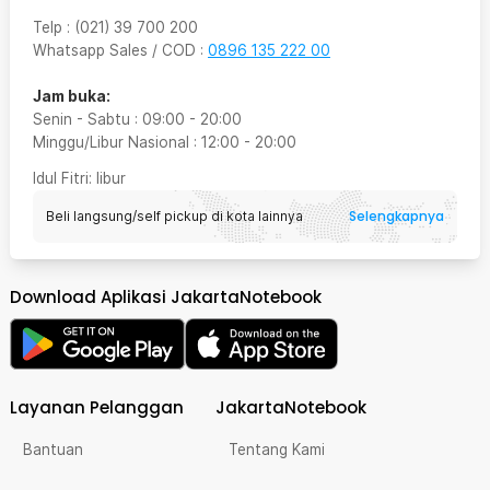
Telp
:
(021) 39 700 200
Whatsapp Sales / COD
:
0896 135 222 00
Jam buka:
Senin - Sabtu
:
09:00
-
20:00
Minggu/Libur Nasional
:
12:00
-
20:00
Idul Fitri
: libur
Selengkapnya
Beli langsung/self pickup di kota lainnya
Download Aplikasi JakartaNotebook
Layanan Pelanggan
JakartaNotebook
Bantuan
Tentang Kami