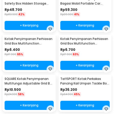
Safety Box Hidden Storage
Bagasi Mobil Portable Car
Password Lock - KB-30P
Storage Box 25 L - VL25
Rp
48.700
Rp
59.300
Rp
83.900
42%
Rp
99.900
41%
+ Keranjang
+ Keranjang
Kotak Penyimpanan Perhiasan
Kotak Penyimpanan Perhiasan
Grid Box Multifunction
Grid Box Multifunction
Organizer 24 Slot - J13/J24
Organizer 13 Slot - J13/J24
Rp
6.400
Rp
6.700
Rp
17.900
65%
Rp
17.900
63%
+ Keranjang
+ Keranjang
SQUARE Kotak Penyimpanan
TaffSPORT Kotak Perkakas
Multifungsi Adjustable Grid Box
Pancing Kail Umpan Tackle Box
24 Slot - J24D
14 Grid - LYH-1017
Rp
10.500
Rp
36.200
Rp
24.900
58%
Rp
64.900
45%
+ Keranjang
+ Keranjang