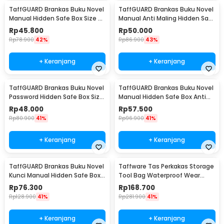
TaffGUARD Brankas Buku Novel
TaffGUARD Brankas Buku Novel
Manual Hidden Safe Box Size S
Manual Anti Maling Hidden Safe
- KB-20L
Box Size S - KB-20L
Rp
45.800
Rp
50.000
Rp
78.900
42%
Rp
86.900
43%
+ Keranjang
+ Keranjang
TaffGUARD Brankas Buku Novel
TaffGUARD Brankas Buku Novel
Password Hidden Safe Box Size
Manual Hidden Safe Box Anti
S - KB-20P
Maling Size M - KB-20L
Rp
48.000
Rp
57.500
Rp
80.900
41%
Rp
96.900
41%
+ Keranjang
+ Keranjang
TaffGUARD Brankas Buku Novel
Taffware Tas Perkakas Storage
Kunci Manual Hidden Safe Box
Tool Bag Waterproof Wear
Size L Love - KB-20L
Resistant 23 Inch - A02584
Rp
76.300
Rp
168.700
Rp
128.900
41%
Rp
281.900
41%
+ Keranjang
+ Keranjang