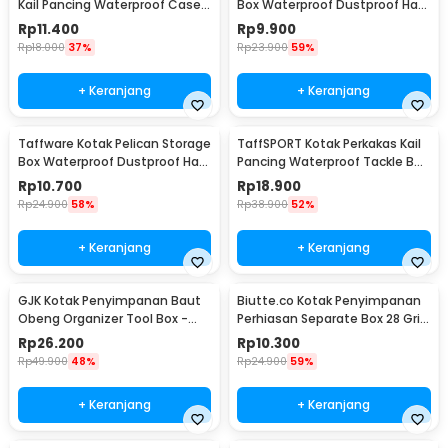
Kail Pancing Waterproof Case -
Box Waterproof Dustproof Hard
Q041
Case ABS S - G10/J020
Rp
11.400
Rp
9.900
Rp
18.000
37%
Rp
23.900
59%
+ Keranjang
+ Keranjang
Taffware Kotak Pelican Storage
TaffSPORT Kotak Perkakas Kail
Box Waterproof Dustproof Hard
Pancing Waterproof Tackle Box
Case ABS L - G10/J020
12 Grid - MCC01
Rp
10.700
Rp
18.900
Rp
24.900
58%
Rp
38.900
52%
+ Keranjang
+ Keranjang
GJK Kotak Penyimpanan Baut
Biutte.co Kotak Penyimpanan
Obeng Organizer Tool Box -
Perhiasan Separate Box 28 Grid
Z20
- SN-14
Rp
26.200
Rp
10.300
Rp
49.900
48%
Rp
24.900
59%
+ Keranjang
+ Keranjang