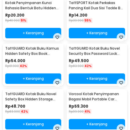
Kotak Penyimpanan Kunci
TaffSPORT Kotak Perkakas
Rahasia Bentuk Batu Hidden
Pancing Kail Dua Sisi Tackle Box
Key Box - B0521
14 Grid - LX01
Rp
20.200
Rp
14.200
Rp
40.900
51%
Rp
30.900
55%
+ Keranjang
+ Keranjang
TaffGUARD Kotak Buku Kamus
TaffGUARD Kotak Buku Novel
Hidden Safety Box Book
Security Box Password Lock
Password Lock Size S - KB-10P
Size S - KB-20P
Rp
54.000
Rp
49.500
Rp
91.900
42%
Rp
83.900
42%
+ Keranjang
+ Keranjang
TaffGUARD Kotak Buku Novel
Vorcool Kotak Penyimpanan
Safety Box Hidden Storage
Bagasi Mobil Portable Car
Password Lock - KB-30P
Storage Box 25 L - VL25
Rp
48.700
Rp
59.300
Rp
83.900
42%
Rp
99.900
41%
+ Keranjang
+ Keranjang