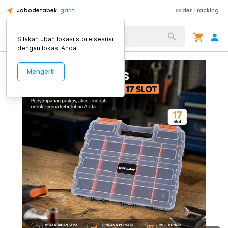
Jabodetabek
ganti
Order Tracking
Alat Kopi
Silakan ubah lokasi store sesuai
dengan lokasi Anda.
Mengerti