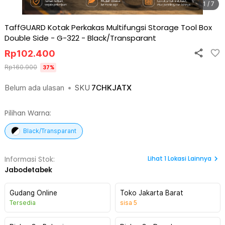
1 / 7
TaffGUARD Kotak Perkakas Multifungsi Storage Tool Box
Double Side - G-322
-
Black/Transparant
Rp
102.400
Rp
160.900
37
%
Belum ada ulasan
•
SKU
7CHKJATX
Pilihan Warna:
Black/Transparant
Lihat
1
Lokasi Lainnya
Informasi Stok:
Jabodetabek
Gudang Online
Toko Jakarta Barat
Tersedia
sisa
5