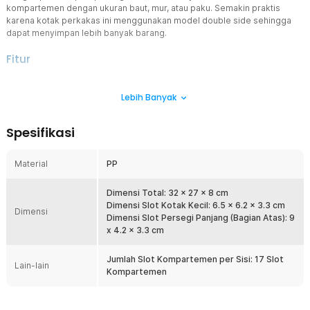
kompartemen dengan ukuran baut, mur, atau paku. Semakin praktis
karena kotak perkakas ini menggunakan model double side sehingga
dapat menyimpan lebih banyak barang.
Fitur
Model Double Side
Lebih Banyak
Menawarkan model double side, produk dari TaffGUARD dapat
Anda gunakan untuk menyimpan lebih banyak perkakas. Kotak
perkakas ini memiliki 17 slot kompartemen di setiap sisinya yang
Spesifikasi
cocok digunakan untuk menyimpan paku, baut, mur, dan paku.
Selain itu, kotak ini juga dapat digunakan untuk menyimpan
perlengkapan pancing hingga aksesori kamera.
Material
PP
Partisi Fleksibel
Bermasalah kompartemen kotak perkakas yang terlalu kecil?
Dimensi Total: 32 x 27 x 8 cm
TaffGUARD mengatasi masalah ini dengan menggunakan partisi
Dimensi Slot Kotak Kecil: 6.5 x 6.2 x 3.3 cm
Dimensi
fleksibel. Anda bisa menyesuaikan ukuran slot kompartemen
Dimensi Slot Persegi Panjang (Bagian Atas): 9
dengan melepas partisi yang digunakan. Kini Anda bisa menyimpan
x 4.2 x 3.3 cm
aneka perkakas berukuran panjang, seperti obeng dan paku di
kotak perkakas TaffGUARD.
Jumlah Slot Kompartemen per Sisi: 17 Slot
Lain-lain
Kompartemen
Pengunci Kuat
Kotak perkakas ini dibekali 4 kunci pada bagian atas agar semakin
aman saat dibawa bepergian. Dengan adanya sistem ini, kotak