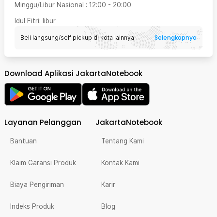
Minggu/Libur Nasional
:
12:00
-
20:00
Idul Fitri
: libur
Selengkapnya
Beli langsung/self pickup di kota lainnya
Download Aplikasi JakartaNotebook
Layanan Pelanggan
JakartaNotebook
Bantuan
Tentang Kami
Klaim Garansi Produk
Kontak Kami
Biaya Pengiriman
Karir
Indeks Produk
Blog