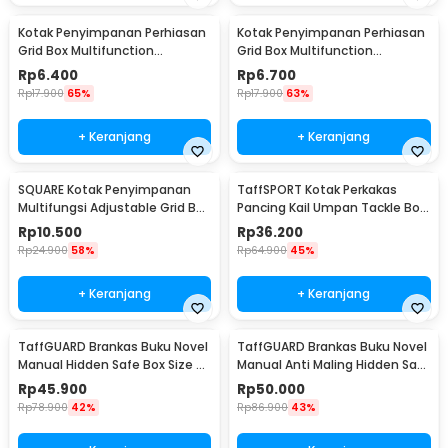
Kotak Penyimpanan Perhiasan
Kotak Penyimpanan Perhiasan
Grid Box Multifunction
Grid Box Multifunction
Organizer 24 Slot - J13/J24
Organizer 13 Slot - J13/J24
Rp
6.400
Rp
6.700
Rp
17.900
65%
Rp
17.900
63%
+ Keranjang
+ Keranjang
SQUARE Kotak Penyimpanan
TaffSPORT Kotak Perkakas
Multifungsi Adjustable Grid Box
Pancing Kail Umpan Tackle Box
24 Slot - J24D
14 Grid - LYH-1017
Rp
10.500
Rp
36.200
Rp
24.900
58%
Rp
64.900
45%
+ Keranjang
+ Keranjang
TaffGUARD Brankas Buku Novel
TaffGUARD Brankas Buku Novel
Manual Hidden Safe Box Size S
Manual Anti Maling Hidden Safe
- KB-20L
Box Size S - KB-20L
Rp
45.900
Rp
50.000
Rp
78.900
42%
Rp
86.900
43%