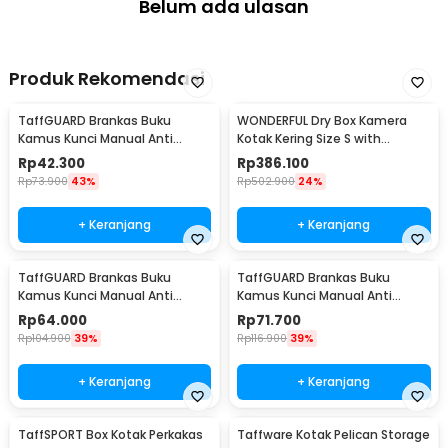
Belum ada ulasan
Produk Rekomendasi
TaffGUARD Brankas Buku
WONDERFUL Dry Box Kamera
Kamus Kunci Manual Anti
Kotak Kering Size S with
Maling Hidden Safe Box Kecil -
Dehumidifier - DB-2820
Rp
42.300
Rp
386.100
KB-10L
Rp
73.900
43%
Rp
502.900
24%
+ Keranjang
+ Keranjang
TaffGUARD Brankas Buku
TaffGUARD Brankas Buku
Kamus Kunci Manual Anti
Kamus Kunci Manual Anti
Maling Hidden Safe Box Sedang
Maling Hidden Safe Box Besar -
Rp
64.000
Rp
71.700
- KB-10L
KB-10L
Rp
104.900
39%
Rp
116.900
39%
+ Keranjang
+ Keranjang
TaffSPORT Box Kotak Perkakas
Taffware Kotak Pelican Storage