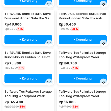
+ Keranjang
+ Keranjang
TaffGUARD Brankas Buku Novel
TaffGUARD Brankas Buku Novel
Password Hidden Safe Box Size
Manual Hidden Safe Box Anti
S - KB-20P
Maling Size M - KB-20L
Rp
48.000
Rp
60.400
Rp
80.900
41%
Rp
96.900
38%
+ Keranjang
+ Keranjang
TaffGUARD Brankas Buku Novel
Taffware Tas Perkakas Storage
Kunci Manual Hidden Safe Box
Tool Bag Waterproof Wear
Size L Love - KB-20L
Resistant 23 Inch - A02584
Rp
76.300
Rp
168.700
Rp
128.900
41%
Rp
281.900
41%
+ Keranjang
+ Keranjang
Taffware Tas Perkakas Storage
Taffware Tas Perkakas Storage
Tool Bag Waterproof Wear
Tool Bag Waterproof Wear
Resistant 21 Inch - A02584
Resistant 18 Inch - A03403
Rp
145.400
Rp
86.800
Rp
220.900
35%
Rp
147.900
42%