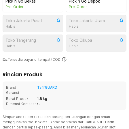
Pick n Go Bekasi
Pick n Go Depok
Pre-Order
Pre-Order
Toko Jakarta Pusat
Toko Jakarta Utara
Habis
Habis
Toko Tangerang
Toko Cikupa
Habis
Habis
Tersedia bayar di tempat (COD)
Rincian Produk
Brand
TaffGUARD
Garansi
-
Berat Produk
1.8 kg
Dimensi Kemasan
: -
Simpan aneka perkakas dan barang pertukangan dengan aman
menggunakan tool box atau kotak perkakas dari TaffGUARD. Hadir
dengan partisi lepas-pasang, Anda bisa menyesuaikan ukuran slot