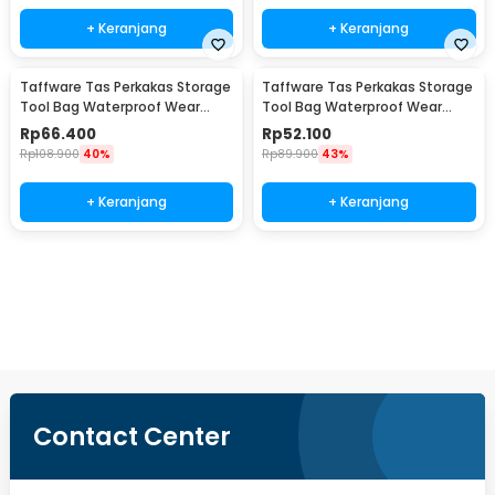
+ Keranjang
+ Keranjang
Taffware Tas Perkakas Storage
Taffware Tas Perkakas Storage
Tool Bag Waterproof Wear
Tool Bag Waterproof Wear
Resistant 16 Inch - A03403
Resistant 13 Inch - A03403
Rp
66.400
Rp
52.100
Rp
108.900
40%
Rp
89.900
43%
+ Keranjang
+ Keranjang
Beli Sekarang
Contact Center