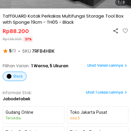
1 / 8
TaffGUARD Kotak Perkakas Multifungsi Storage Tool Box
with Sponge 19cm - TH05
-
Black
Rp
88.200
Rp
138.900
37
%
•
SKU
7RFB4HBK
5
(
1
)
Lihat Varian Lainnya
Pilihan Varian:
1
Warna,
5 Ukuran
Black
Lihat
1
Lokasi Lainnya
Informasi Stok:
Jabodetabek
Gudang Online
Toko Jakarta Pusat
Tersedia
sisa
5