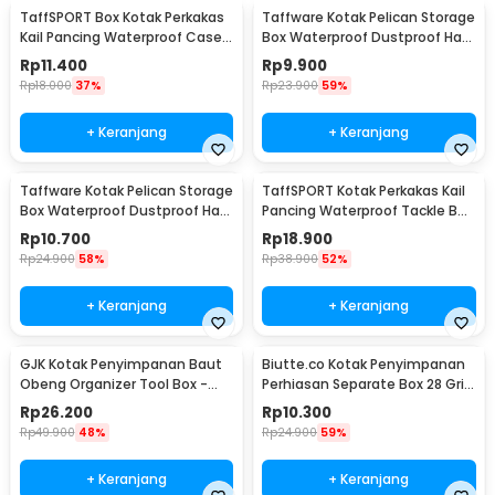
TaffSPORT Box Kotak Perkakas
Taffware Kotak Pelican Storage
Kail Pancing Waterproof Case -
Box Waterproof Dustproof Hard
Q041
Case ABS S - G10/J020
Rp
11.400
Rp
9.900
Rp
18.000
37%
Rp
23.900
59%
+ Keranjang
+ Keranjang
Taffware Kotak Pelican Storage
TaffSPORT Kotak Perkakas Kail
Box Waterproof Dustproof Hard
Pancing Waterproof Tackle Box
Case ABS L - G10/J020
12 Grid - MCC01
Rp
10.700
Rp
18.900
Rp
24.900
58%
Rp
38.900
52%
+ Keranjang
+ Keranjang
GJK Kotak Penyimpanan Baut
Biutte.co Kotak Penyimpanan
Obeng Organizer Tool Box -
Perhiasan Separate Box 28 Grid
Z20
- SN-14
Rp
26.200
Rp
10.300
Rp
49.900
48%
Rp
24.900
59%
+ Keranjang
+ Keranjang