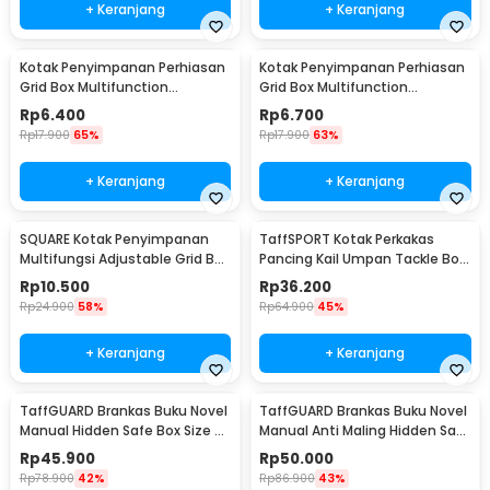
+ Keranjang
+ Keranjang
Kotak Penyimpanan Perhiasan
Kotak Penyimpanan Perhiasan
Grid Box Multifunction
Grid Box Multifunction
Organizer 24 Slot - J13/J24
Organizer 13 Slot - J13/J24
Rp
6.400
Rp
6.700
Rp
17.900
65%
Rp
17.900
63%
+ Keranjang
+ Keranjang
SQUARE Kotak Penyimpanan
TaffSPORT Kotak Perkakas
Multifungsi Adjustable Grid Box
Pancing Kail Umpan Tackle Box
24 Slot - J24D
14 Grid - LYH-1017
Rp
10.500
Rp
36.200
Rp
24.900
58%
Rp
64.900
45%
+ Keranjang
+ Keranjang
TaffGUARD Brankas Buku Novel
TaffGUARD Brankas Buku Novel
Manual Hidden Safe Box Size S
Manual Anti Maling Hidden Safe
- KB-20L
Box Size S - KB-20L
Rp
45.900
Rp
50.000
Rp
78.900
42%
Rp
86.900
43%