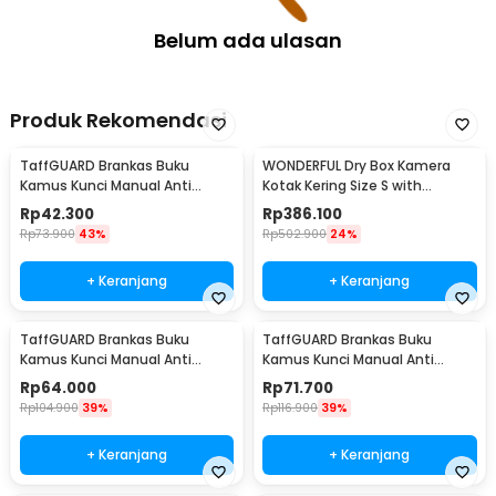
Sponge - TH05
Belum ada ulasan
Produk Rekomendasi
TaffGUARD Brankas Buku
WONDERFUL Dry Box Kamera
Kamus Kunci Manual Anti
Kotak Kering Size S with
Maling Hidden Safe Box Kecil -
Dehumidifier - DB-2820
Rp
42.300
Rp
386.100
KB-10L
Rp
73.900
43%
Rp
502.900
24%
+ Keranjang
+ Keranjang
TaffGUARD Brankas Buku
TaffGUARD Brankas Buku
Kamus Kunci Manual Anti
Kamus Kunci Manual Anti
Maling Hidden Safe Box Sedang
Maling Hidden Safe Box Besar -
Rp
64.000
Rp
71.700
- KB-10L
KB-10L
Rp
104.900
39%
Rp
116.900
39%
+ Keranjang
+ Keranjang