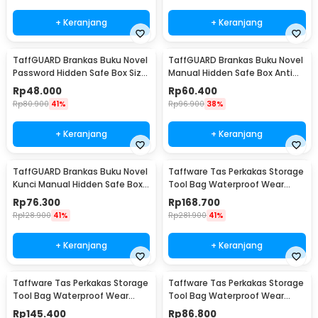
+ Keranjang
+ Keranjang
TaffGUARD Brankas Buku Novel
TaffGUARD Brankas Buku Novel
Password Hidden Safe Box Size
Manual Hidden Safe Box Anti
S - KB-20P
Maling Size M - KB-20L
Rp
48.000
Rp
60.400
Rp
80.900
41%
Rp
96.900
38%
+ Keranjang
+ Keranjang
TaffGUARD Brankas Buku Novel
Taffware Tas Perkakas Storage
Kunci Manual Hidden Safe Box
Tool Bag Waterproof Wear
Size L Love - KB-20L
Resistant 23 Inch - A02584
Rp
76.300
Rp
168.700
Rp
128.900
41%
Rp
281.900
41%
+ Keranjang
+ Keranjang
Taffware Tas Perkakas Storage
Taffware Tas Perkakas Storage
Tool Bag Waterproof Wear
Tool Bag Waterproof Wear
Resistant 21 Inch - A02584
Resistant 18 Inch - A03403
Rp
145.400
Rp
86.800