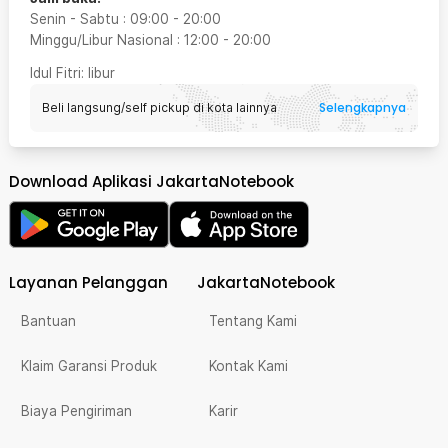
Senin - Sabtu
:
09:00
-
20:00
Minggu/Libur Nasional
:
12:00
-
20:00
Idul Fitri
: libur
Selengkapnya
Beli langsung/self pickup di kota lainnya
Download Aplikasi JakartaNotebook
Layanan Pelanggan
JakartaNotebook
Bantuan
Tentang Kami
Klaim Garansi Produk
Kontak Kami
Biaya Pengiriman
Karir