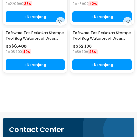
Rp
220.900
35%
Rp
147.900
42%
+ Keranjang
+ Keranjang
Taffware Tas Perkakas Storage
Taffware Tas Perkakas Storage
Tool Bag Waterproof Wear
Tool Bag Waterproof Wear
Resistant 16 Inch - A03403
Resistant 13 Inch - A03403
Rp
66.400
Rp
52.100
Rp
108.900
40%
Rp
89.900
43%
+ Keranjang
+ Keranjang
Beli Sekarang
Contact Center