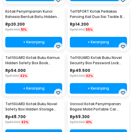
Kotak Penyimpanan Kunci
TaffSPORT Kotak Perkakas
Rahasia Bentuk Batu Hidden
Pancing Kail Dua Sisi Tackle Box
Key Box - B0521
14 Grid - LX01
Rp
20.200
Rp
14.200
Rp
40.900
51%
Rp
30.900
55%
+ Keranjang
+ Keranjang
TaffGUARD Kotak Buku Kamus
TaffGUARD Kotak Buku Novel
Hidden Safety Box Book
Security Box Password Lock
Password Lock Size S - KB-10P
Size S - KB-20P
Rp
54.000
Rp
49.500
Rp
91.900
42%
Rp
83.900
42%
+ Keranjang
+ Keranjang
TaffGUARD Kotak Buku Novel
Vorcool Kotak Penyimpanan
Safety Box Hidden Storage
Bagasi Mobil Portable Car
Password Lock - KB-30P
Storage Box 25 L - VL25
Rp
48.700
Rp
59.300
Rp
83.900
42%
Rp
99.900
41%