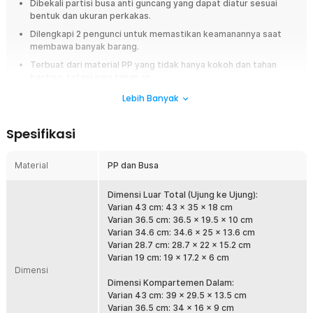
Dibekali partisi busa anti guncang yang dapat diatur sesuai
bentuk dan ukuran perkakas.
Dilengkapi 2 pengunci untuk memastikan keamanannya saat
membawa banyak barang.
Terbuat dari material PP yang tidak hanya kokoh dan tahan
banting, tetapi juga tahan air.
Menawarkan berbagai pilihan ukuran untuk memenuhi kebutuhan
Lebih Banyak
penggunaan yang berbeda.
Spesifikasi
Overview
TaffGUARD menghadirkan solusi penyimpanan yang kokoh dan aman
Material
PP dan Busa
untuk berbagai peralatan Anda dengan kotak perkakas multifungsi ini.
Terbuat dari material berkualitas tinggi, kotak ini dirancang untuk
menampung berbagai alat reparasi, perkakas elektronik, hingga alat
Dimensi Luar Total (Ujung ke Ujung):
fotografi dengan perlindungan maksimal. Dengan desain yang kuat,
Varian 43 cm: 43 x 35 x 18 cm
tahan benturan, serta dilengkapi dengan busa pelindung di dalamnya,
Varian 36.5 cm: 36.5 x 19.5 x 10 cm
kotak perkakas ini menjaga peralatan Anda tetap aman meski dalam
Varian 34.6 cm: 34.6 x 25 x 13.6 cm
kondisi guncangan.
Varian 28.7 cm: 28.7 x 22 x 15.2 cm
Varian 19 cm: 19 x 17.2 x 6 cm
Fitur
Dimensi
Dimensi Kompartemen Dalam:
Ruang Penyimpanan Luas untuk Berbagai Peralatan
Varian 43 cm: 39 x 29.5 x 13.5 cm
Varian 36.5 cm: 34 x 16 x 9 cm
Kotak perkakas TaffGUARD menawarkan ruang penyimpanan yang