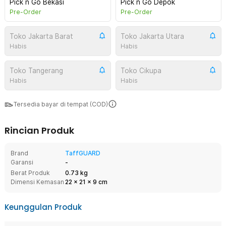
Pick n Go Bekasi
Pick n Go Depok
Pre-Order
Pre-Order
Toko Jakarta Barat
Toko Jakarta Utara
Habis
Habis
Toko Tangerang
Toko Cikupa
Habis
Habis
Tersedia bayar di tempat (COD)
Rincian Produk
Brand
TaffGUARD
Garansi
-
Berat Produk
0.73 kg
Dimensi Kemasan
22
x
21
x
9
cm
Keunggulan Produk