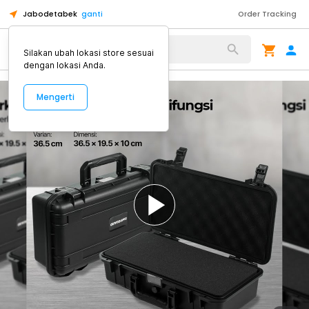
Jabodetabek
ganti
Order Tracking
Alat Kopi
Silakan ubah lokasi store sesuai
dengan lokasi Anda.
Mengerti