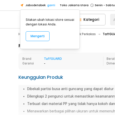
Jabodetabek
ganti
Toko Jakarta Utara
Toko Tangerang
Kategori
A
Silakan ubah lokasi store sesuai
Toko Cikupa
dengan lokasi Anda.
Pick n Go Jakarta Barat
Senin - J
Home Appliance
Perkakas
Kotak Perkakas
TaffGUA
Mengerti
Pick n Go Bekasi
Senin - Jumat (08
Pick n Go Depok
Senin - Jumat (08
Rincian Produk
Toko Jakarta Pusat
Senin - Sabtu
Brand
TaffGUARD
Berat
Toko Jakarta Barat
Senin - Sabtu
Garansi
-
Dime
Toko Jakarta Utara
Toko Tangerang
Keunggulan Produk
Toko Cikupa
Dibekali partisi busa anti guncang yang dapat diatur
Pick n Go Jakarta Barat
Senin - J
Dilengkapi 2 pengunci untuk memastikan keamanan
Pick n Go Bekasi
Senin - Jumat (08
Terbuat dari material PP yang tidak hanya kokoh dan 
Pick n Go Depok
Senin - Jumat (08
Menawarkan berbagai pilihan ukuran untuk memenu