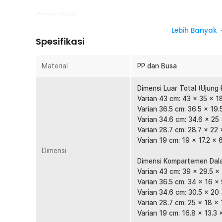
Overview
TaffGUARD menghadirkan solusi penyimpanan yang kokoh
Lebih Banyak
Spesifikasi
dengan kotak perkakas multifungsi ini. Terbuat dari materia
untuk menampung berbagai alat reparasi, perkakas elektro
perlindungan maksimal. Dengan desain yang kuat, tahan b
Material
PP dan Busa
pelindung di dalamnya, kotak perkakas ini menjaga peral
guncangan.
Dimensi Luar Total (Ujung 
Varian 43 cm: 43 x 35 x 1
Fitur
Varian 36.5 cm: 36.5 x 19.
Ruang Penyimpanan Luas untuk Berbagai Peralat
Varian 34.6 cm: 34.6 x 25
Varian 28.7 cm: 28.7 x 22 
Kotak perkakas TaffGUARD menawarkan ruang penyimp
Varian 19 cm: 19 x 17.2 x 
untuk menyimpan berbagai macam alat sekaligus, seperti
Dimensi
elektronik, atau aksesori fotografi. Meskipun mampu 
Dimensi Kompartemen Dal
ringan dan mudah dibawa, menjadikannya solusi ideal 
Varian 43 cm: 39 x 29.5 x
mobilitas tinggi seperti instalasi elektronik, pertukang
Varian 36.5 cm: 34 x 16 x
Busa Perlindungan Maksimal untuk Keamanan Eks
Varian 34.6 cm: 30.5 x 20
Kotak ini dilengkapi dengan lapisan busa di bagian da
Varian 28.7 cm: 25 x 18 x
perlindungan maksimal terhadap benturan dan guncanga
Varian 19 cm: 16.8 x 13.3 
stabil, mencegah kerusakan, dan melindungi dari gore