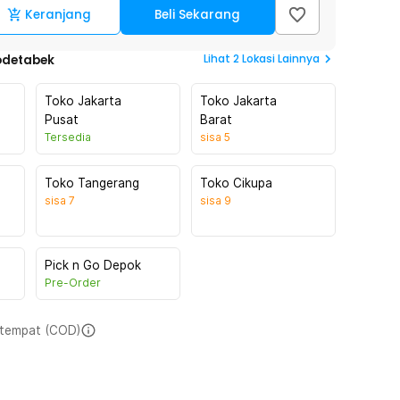
Keranjang
Beli Sekarang
Lihat
2
Lokasi Lainnya
odetabek
Toko Jakarta
Toko Jakarta
Pusat
Barat
Tersedia
sisa
5
Toko Tangerang
Toko Cikupa
sisa
7
sisa
9
Pick n Go Depok
Pre-Order
i tempat (COD)