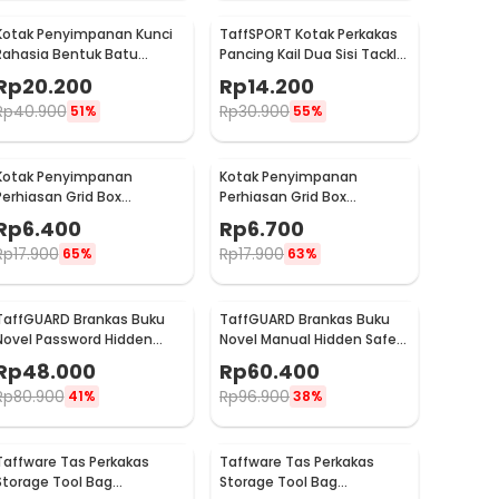
Kotak Penyimpanan Kunci
TaffSPORT Kotak Perkakas
Rahasia Bentuk Batu
Pancing Kail Dua Sisi Tackle
Hidden Key Box - B0521
Box 14 Grid - LX01
Rp
20.200
Rp
14.200
Rp
40.900
Rp
30.900
51%
55%
Kotak Penyimpanan
Kotak Penyimpanan
Perhiasan Grid Box
Perhiasan Grid Box
Multifunction Organizer 24
Multifunction Organizer 13
Rp
6.400
Rp
6.700
Slot - J13/J24
Slot - J13/J24
Rp
17.900
Rp
17.900
65%
63%
TaffGUARD Brankas Buku
TaffGUARD Brankas Buku
Novel Password Hidden
Novel Manual Hidden Safe
Safe Box Size S - KB-20P
Box Anti Maling Size M - KB-
Rp
48.000
Rp
60.400
20L
Rp
80.900
Rp
96.900
41%
38%
Taffware Tas Perkakas
Taffware Tas Perkakas
Storage Tool Bag
Storage Tool Bag