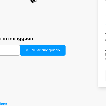
X
kirim mingguan
Mulai Berlangganan
ions