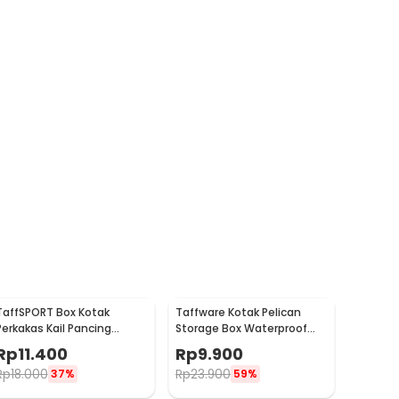
TaffSPORT Box Kotak
Taffware Kotak Pelican
Perkakas Kail Pancing
Storage Box Waterproof
Waterproof Case - Q041
Dustproof Hard Case ABS S
Rp
11.400
Rp
9.900
- G10/J020
Rp
18.000
Rp
23.900
37%
59%