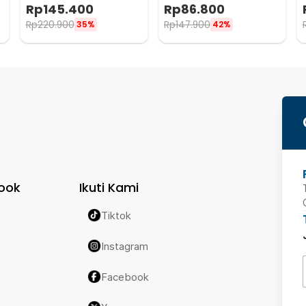
t
Waterproof Wear Resistant
Waterproof Wear Resistant
Rp
145.400
Rp
86.800
21 Inch - A02584
18 Inch - A03403
Rp
220.900
Rp
147.900
35%
42%
ook
Ikuti Kami
Tiktok
Instagram
Facebook