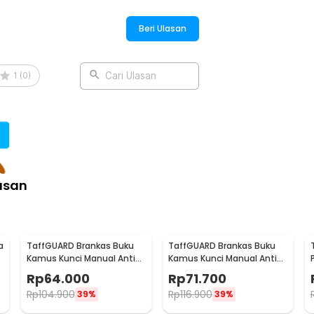
mpanan alat-alat berat dan besar, ada
lah dan jenis perkakas yang Anda miliki.
Beri Ulasan
peralatan menjadi lebih mudah dan
1
(
0
)
Cari Ulasan
:
Tool Box with Sponge - TH05
asan
a
TaffGUARD Brankas Buku
TaffGUARD Brankas Buku
Kamus Kunci Manual Anti
Kamus Kunci Manual Anti
Maling Hidden Safe Box
Maling Hidden Safe Box
Rp
64.000
Rp
71.700
Sedang - KB-10L
Besar - KB-10L
Rp
104.900
Rp
116.900
39%
39%